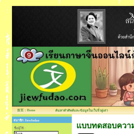
首页：Home
ค้นหาคำศัพท์และข้อมูลในเว็บจิ๋วฝูเต่า
สมาชิก Jiewfudao
แบบทดสอบความรู
ชื่อผู้ใช้ :