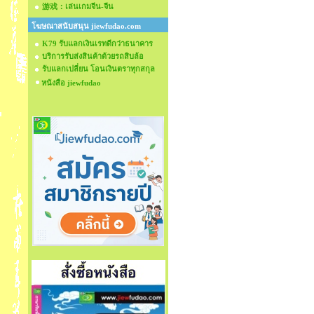
游戏：เล่นเกมจีน-จีน
โฆษณาสนับสนุน jiewfudao.com
K79 รับแลกเงินเรทดีกว่าธนาคาร
บริการรับส่งสินค้าด้วยรถสิบล้อ
รับแลกเปลี่ยน โอนเงินตราทุกสกุล
หนังสือ jiewfudao