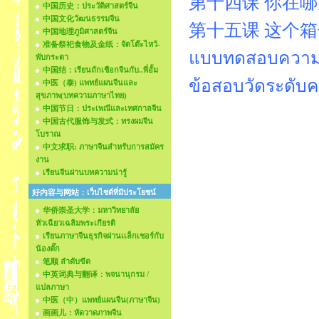
第十四课 你在哪儿学习บท
中国历史：ประวัติศาสตร์จีน
中国文化วัฒนธรรมจีน
第十五课 这个箱子很重。
中国地理ภูมิศาสตร์จีน
准备祭祀食物及金纸：จัดโต๊ะไหว้-
แบบทดสอบความรู้
พับกระดา
中国结：เรียนถักเชือกจีนกับ..พี่อั้ม
ข้อสอบวัดระดับค
中医（泰) แพทย์แผนจีนและ
สุขภาพ(บทความภาษาไทย)
中国节日：ประเพณีและเทศกาลจีน
中国古代服饰与发式：ทรงผมจีน
โบราณ
中文求职: ภาษาจีนสำหรับการสมัคร
งาน
เรียนจีนผ่านบทความน่ารู้
好内容与网站：เว็บไซด์ที่มีประโยชน์
华侨崇圣大学：มหาวิทยาลัย
หัวเฉียวเฉลิมพระเกียรติ
เรียนภาษาจีนธุรกิจผ่านเเล็กเชอร์กับ
น้องตั๊ก
笔顺 ลำดับขีด
中英词典与翻译：พจนานุกรม /
แปลภาษา
中医（中）แพทย์แผนจีน(ภาษาจีน)
画画儿：หัดวาดภาพจีน