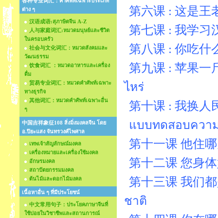
各种专业词汇：คำศัพท์เฉพาะประเภท
第六课 : 这是王老师บทท
ต่าง ๆ
汉语成语:สุภาษิตจีน A-Z
第七课 : 我学习汉语 บ
人与家庭词汇:หมวดมนุษย์และชีวิต
ในครอบครัว
第八课 : 你吃什么？บ
社会与文化词汇：หมวดสังคมและ
วัฒนธรรม
第九课 : 苹果一斤多少钱?
饮食词汇 ：หมวดอาหารและเครื่อง
ดื่ม
贸易专业词汇：หมวดคำศัพท์เฉพาะ
ไหร่
ทางธุรกิจ
其他词汇：หมวดคำศัพท์เฉพาะอื่น
第十课 : 我换人民币บท
ๆ
แบบทดสอบความรู้
中国吉祥象征108 สิ่งมิ่งมงคลจีน โดย
อ.ปิยะแสง จันทรวงศ์ไพศาล
第十一课 他住哪儿 บทที
เทพเจ้าสัญลักษณ์มงคล
เครื่องหมายและเครื่องใช้มงคล
第十二课 您身体好吗？ 
อักษรมงคล
สถาปัตยกรรมมงคล
第十三课 我们都是留学生บ
ต้นไม้และดอกไม้มงคล
เนื้อหาอื่น ๆ ที่มีประโยชน์
ชาติ
中文常用句子：ประโยคภาษาจีนที่
ใช้บ่อยในวิชาชีพและสถานการณ์