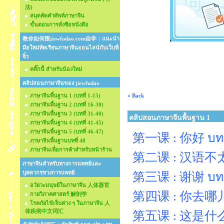
法)
สมุดคัดคำศัพท์ภาษาจีน
ขั้นตอนการสั่งซือหนังสือ
教你如何跟jiewfudao.com自学：แนะนำ
มือใหม่หัดเรียนภาษาจีนออนไลน์กับเว็บพี่
จิ๋ว
คลิ๊กนี้ สำหรับน้องใหม่
คลิปสอนภาษาจีนของ jiewfudao
ภาษาจีนพื้นฐาน 1 (บทที่ 1-15)
« Back
ภาษาจีนพื้นฐาน 2 (บทที่ 16-30)
ภาษาจีนพื้นฐาน 3 (บทที่ 31-40)
คลิปสอนภาษาจีนพื้นฐาน 1
ภาษาจีนพื้นฐาน 4 (บทที่ 41-45)
ภาษาจีนพื้นฐาน 5 (บทที่ 46-47)
第一课 : 你好 บทที่
ภาษาจีนพื้นฐานบทที่ 48
ภาษาจีนเพื่อการค้าสำหรับหน้าร้าน
第二课 : 汉语不太难 บ
ภาษาจีนสำหรับทางการแพทย์และ
บุคลากรทางการแพทย์
第三课 : 谢谢 บทที
อวัยวะมนุษย์ในภาษาจีน 人体器官
第四课 : 你去哪儿？ บ
กายวิภาคศาสตร์ 解剖学
โรคภัยไข้เจ็บต่าง ๆ ในภาษาจีน 人
体疾病中文词汇
第五课 : 这是什么书？ 