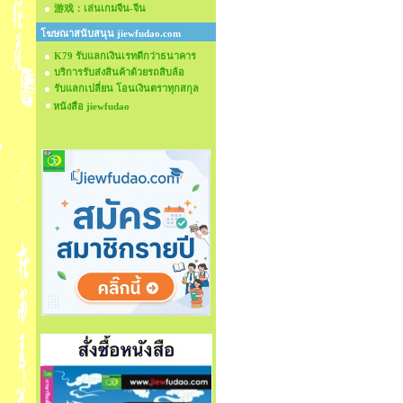
游戏：เล่นเกมจีน-จีน
โฆษณาสนับสนุน jiewfudao.com
K79 รับแลกเงินเรทดีกว่าธนาคาร
บริการรับส่งสินค้าด้วยรถสิบล้อ
รับแลกเปลี่ยน โอนเงินตราทุกสกุล
หนังสือ jiewfudao