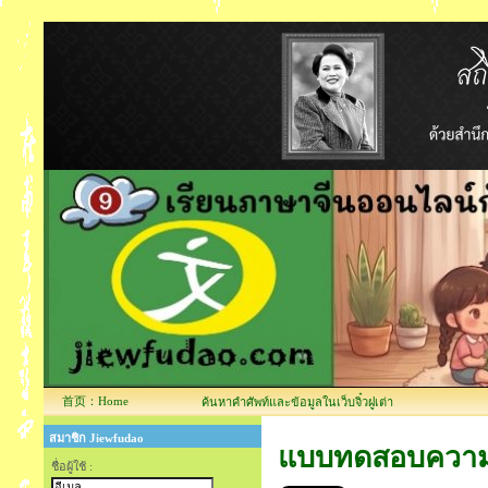
首页：Home
ค้นหาคำศัพท์และข้อมูลในเว็บจิ๋วฝูเต่า
สมาชิก Jiewfudao
แบบทดสอบความรู
ชื่อผู้ใช้ :