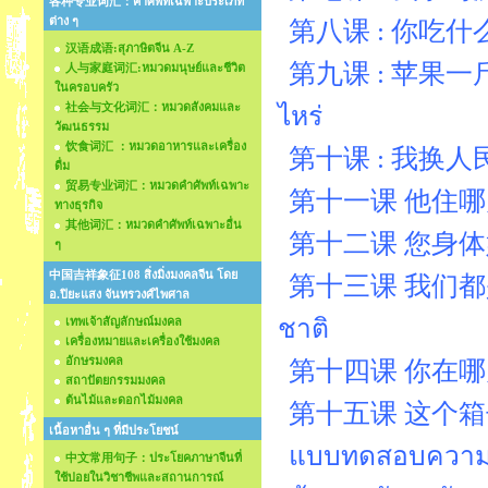
各种专业词汇：คำศัพท์เฉพาะประเภท
ต่าง ๆ
第八课 : 你吃什么？บ
汉语成语:สุภาษิตจีน A-Z
第九课 : 苹果一斤多少钱?
人与家庭词汇:หมวดมนุษย์และชีวิต
ในครอบครัว
社会与文化词汇：หมวดสังคมและ
ไหร่
วัฒนธรรม
饮食词汇 ：หมวดอาหารและเครื่อง
第十课 : 我换人民币บท
ดื่ม
贸易专业词汇：หมวดคำศัพท์เฉพาะ
第十一课 他住哪儿 บทที
ทางธุรกิจ
其他词汇：หมวดคำศัพท์เฉพาะอื่น
第十二课 您身体好吗？ 
ๆ
中国吉祥象征108 สิ่งมิ่งมงคลจีน โดย
第十三课 我们都是留学生บ
อ.ปิยะแสง จันทรวงศ์ไพศาล
ชาติ
เทพเจ้าสัญลักษณ์มงคล
เครื่องหมายและเครื่องใช้มงคล
อักษรมงคล
第十四课 你在哪儿学习บท
สถาปัตยกรรมมงคล
ต้นไม้และดอกไม้มงคล
第十五课 这个箱子很重。
เนื้อหาอื่น ๆ ที่มีประโยชน์
แบบทดสอบความรู้
中文常用句子：ประโยคภาษาจีนที่
ใช้บ่อยในวิชาชีพและสถานการณ์