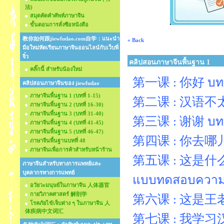
法)
สมุดคัดคำศัพท์ภาษาจีน
ขั้นตอนการสั่งซือหนังสือ
教你如何跟jiewfudao.com自学：แนะนำ
« Back
มือใหม่หัดเรียนภาษาจีนออนไลน์กับเว็บพี่
จิ๋ว
คลิปสอนภาษาจีนพื้นฐาน 1
คลิ๊กนี้ สำหรับน้องใหม่
第一课 : 你好 บทที่
คลิปสอนภาษาจีนของ jiewfudao
ภาษาจีนพื้นฐาน 1 (บทที่ 1-15)
第二课 : 汉语不太难 บ
ภาษาจีนพื้นฐาน 2 (บทที่ 16-30)
ภาษาจีนพื้นฐาน 3 (บทที่ 31-40)
第三课 : 谢谢 บทที
ภาษาจีนพื้นฐาน 4 (บทที่ 41-45)
ภาษาจีนพื้นฐาน 5 (บทที่ 46-47)
第四课 : 你去哪儿？ บ
ภาษาจีนพื้นฐานบทที่ 48
ภาษาจีนเพื่อการค้าสำหรับหน้าร้าน
第五课 : 这是什么书？ 
ภาษาจีนสำหรับทางการแพทย์และ
บุคลากรทางการแพทย์
แบบทดสอบความรู้
อวัยวะมนุษย์ในภาษาจีน 人体器官
กายวิภาคศาสตร์ 解剖学
第六课 : 这是王老师บทท
โรคภัยไข้เจ็บต่าง ๆ ในภาษาจีน 人
体疾病中文词汇
第七课 : 我学习汉语 บ