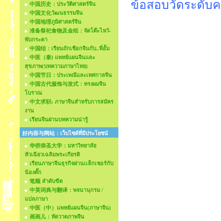
ข้อสอบวัดระดับค
中国历史：ประวัติศาสตร์จีน
中国文化วัฒนธรรมจีน
中国地理ภูมิศาสตร์จีน
准备祭祀食物及金纸：จัดโต๊ะไหว้-
พับกระดา
中国结：เรียนถักเชือกจีนกับ..พี่อั้ม
中医（泰) แพทย์แผนจีนและ
สุขภาพ(บทความภาษาไทย)
中国节日：ประเพณีและเทศกาลจีน
中国古代服饰与发式：ทรงผมจีน
โบราณ
中文求职: ภาษาจีนสำหรับการสมัคร
งาน
เรียนจีนผ่านบทความน่ารู้
好内容与网站：เว็บไซด์ที่มีประโยชน์
华侨崇圣大学：มหาวิทยาลัย
หัวเฉียวเฉลิมพระเกียรติ
เรียนภาษาจีนธุรกิจผ่านเเล็กเชอร์กับ
น้องตั๊ก
笔顺 ลำดับขีด
中英词典与翻译：พจนานุกรม /
แปลภาษา
中医（中）แพทย์แผนจีน(ภาษาจีน)
画画儿：หัดวาดภาพจีน