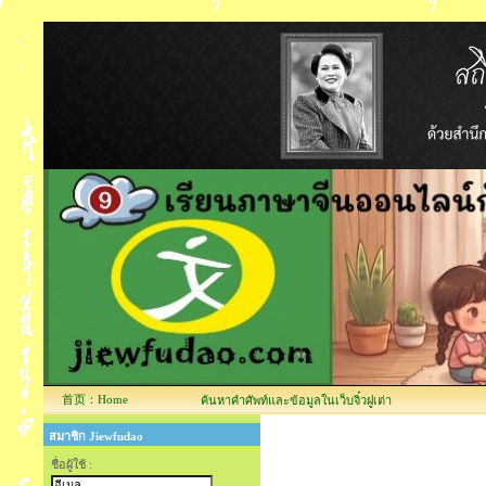
首页：Home
ค้นหาคำศัพท์และข้อมูลในเว็บจิ๋วฝูเต่า
สมาชิก Jiewfudao
ชื่อผู้ใช้ :