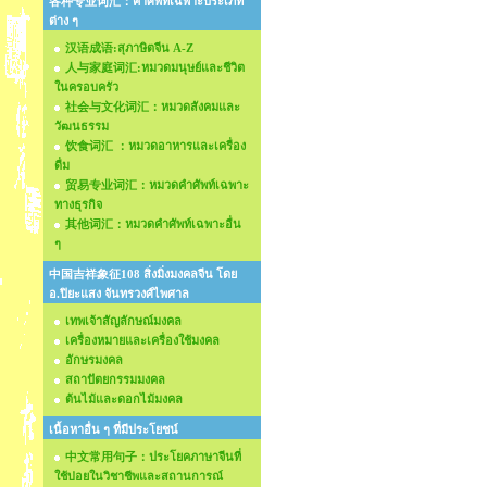
各种专业词汇：คำศัพท์เฉพาะประเภท
ต่าง ๆ
汉语成语:สุภาษิตจีน A-Z
人与家庭词汇:หมวดมนุษย์และชีวิต
ในครอบครัว
社会与文化词汇：หมวดสังคมและ
วัฒนธรรม
饮食词汇 ：หมวดอาหารและเครื่อง
ดื่ม
贸易专业词汇：หมวดคำศัพท์เฉพาะ
ทางธุรกิจ
其他词汇：หมวดคำศัพท์เฉพาะอื่น
ๆ
中国吉祥象征108 สิ่งมิ่งมงคลจีน โดย
อ.ปิยะแสง จันทรวงศ์ไพศาล
เทพเจ้าสัญลักษณ์มงคล
เครื่องหมายและเครื่องใช้มงคล
อักษรมงคล
สถาปัตยกรรมมงคล
ต้นไม้และดอกไม้มงคล
เนื้อหาอื่น ๆ ที่มีประโยชน์
中文常用句子：ประโยคภาษาจีนที่
ใช้บ่อยในวิชาชีพและสถานการณ์