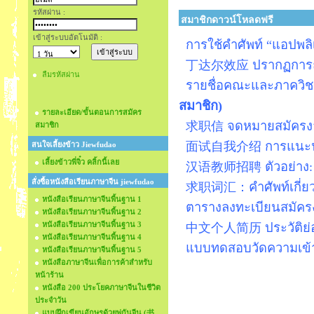
รหัสผ่าน :
สมาชิกดาวน์โหลดฟรี
เข้าสู่ระบบอัตโนมัติ :
การใช้คำศัพท์ “แอปพล
丁达尔效应 ปรากฏการณ์
ลืมรหัสผ่าน
รายชื่อคณะและภาควิ
สมาชิก)
รายละเอียด/ขั้นตอนการสมัคร
求职信 จดหมายสมัคร
สมาชิก
面试自我介绍 การแนะนํ
สนใจเลี้ยงข้าว Jiewfudao
เลี้ยงข้าวพี่จิ๋ว คลิ้กนี้เลย
汉语教师招聘 ตัวอย่าง: 
สั่งซื้อหนังสือเรียนภาษาจีน jiewfudao
求职词汇：คําศัพท์เกี่ยวก
หนังสือเรียนภาษาจีนพื้นฐาน 1
ตารางลงทะเบียนสมัครง
หนังสือเรียนภาษาจีนพื้นฐาน 2
หนังสือเรียนภาษาจีนพื้นฐาน 3
中文个人简历 ประวัติย่อ
หนังสือเรียนภาษาจีนพื้นฐาน 4
แบบทดสอบวัดความเข้าใ
หนังสือเรียนภาษาจีนพื้นฐาน 5
หนังสือภาษาจีนเพื่อการค้าสำหรับ
หน้าร้าน
หนังสือ 200 ประโยคภาษาจีนในชีวิต
ประจำวัน
แบบฝึกเขียนอักษรด้วยพู่กันจีน (书