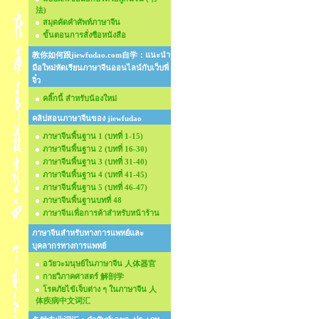
法)
สมุดคัดคำศัพท์ภาษาจีน
ขั้นตอนการสั่งซือหนังสือ
教你如何跟jiewfudao.com自学：แนะนำ
มือใหม่หัดเรียนภาษาจีนออนไลน์กับเว็บพี่
จิ๋ว
คลิ๊กนี้ สำหรับน้องใหม่
คลิปสอนภาษาจีนของ jiewfudao
ภาษาจีนพื้นฐาน 1 (บทที่ 1-15)
ภาษาจีนพื้นฐาน 2 (บทที่ 16-30)
ภาษาจีนพื้นฐาน 3 (บทที่ 31-40)
ภาษาจีนพื้นฐาน 4 (บทที่ 41-45)
ภาษาจีนพื้นฐาน 5 (บทที่ 46-47)
ภาษาจีนพื้นฐานบทที่ 48
ภาษาจีนเพื่อการค้าสำหรับหน้าร้าน
ภาษาจีนสำหรับทางการแพทย์และ
บุคลากรทางการแพทย์
อวัยวะมนุษย์ในภาษาจีน 人体器官
กายวิภาคศาสตร์ 解剖学
โรคภัยไข้เจ็บต่าง ๆ ในภาษาจีน 人
体疾病中文词汇