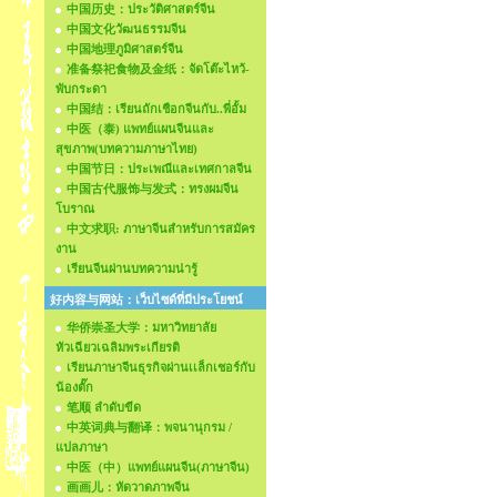
中国历史：ประวัติศาสตร์จีน
中国文化วัฒนธรรมจีน
中国地理ภูมิศาสตร์จีน
准备祭祀食物及金纸：จัดโต๊ะไหว้-
พับกระดา
中国结：เรียนถักเชือกจีนกับ..พี่อั้ม
中医（泰) แพทย์แผนจีนและ
สุขภาพ(บทความภาษาไทย)
中国节日：ประเพณีและเทศกาลจีน
中国古代服饰与发式：ทรงผมจีน
โบราณ
中文求职: ภาษาจีนสำหรับการสมัคร
งาน
เรียนจีนผ่านบทความน่ารู้
好内容与网站：เว็บไซด์ที่มีประโยชน์
华侨崇圣大学：มหาวิทยาลัย
หัวเฉียวเฉลิมพระเกียรติ
เรียนภาษาจีนธุรกิจผ่านเเล็กเชอร์กับ
น้องตั๊ก
笔顺 ลำดับขีด
中英词典与翻译：พจนานุกรม /
แปลภาษา
中医（中）แพทย์แผนจีน(ภาษาจีน)
画画儿：หัดวาดภาพจีน