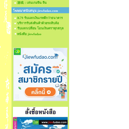
游戏：เล่นเกมจีน-จีน
โฆษณาสนับสนุน jiewfudao.com
K79 รับแลกเงินเรทดีกว่าธนาคาร
บริการรับส่งสินค้าด้วยรถสิบล้อ
รับแลกเปลี่ยน โอนเงินตราทุกสกุล
หนังสือ jiewfudao