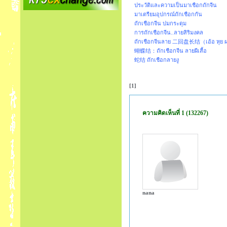
ประวัติและความเป็นมาเชือกถักจีน
มาเตรียมอุปกรณ์ถักเชือกกัน
ถักเชือกจีน ปมกระดุม
การถักเชือกจีน..ลายสิริมงคล
ถักเชือกจีนลาย 二回盘长结（เอ้อ หุย ผา
蝴蝶结：ถักเชือกจีน ลายผีเสื้อ
蛇结 ถักเชือกลายงู
[1]
ความคิดเห็นที่ 1 (132267)
nana