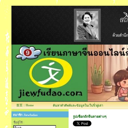
首页：Home
ค้นหาคำศัพท์และข้อมูลในเว็บจิ๋วฝูเต่า
สมาชิก Jiewfudao
รูปเชือกถักจีนลายต่างๆ
ชื่อผู้ใช้ :