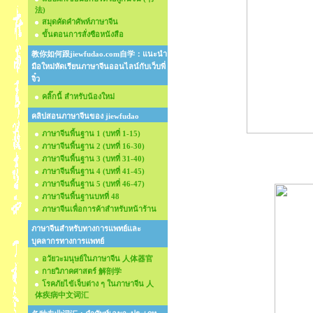
法)
สมุดคัดคำศัพท์ภาษาจีน
ขั้นตอนการสั่งซือหนังสือ
教你如何跟jiewfudao.com自学：แนะนำ
มือใหม่หัดเรียนภาษาจีนออนไลน์กับเว็บพี่
จิ๋ว
คลิ๊กนี้ สำหรับน้องใหม่
คลิปสอนภาษาจีนของ jiewfudao
ภาษาจีนพื้นฐาน 1 (บทที่ 1-15)
ภาษาจีนพื้นฐาน 2 (บทที่ 16-30)
ภาษาจีนพื้นฐาน 3 (บทที่ 31-40)
ภาษาจีนพื้นฐาน 4 (บทที่ 41-45)
ภาษาจีนพื้นฐาน 5 (บทที่ 46-47)
ภาษาจีนพื้นฐานบทที่ 48
ภาษาจีนเพื่อการค้าสำหรับหน้าร้าน
ภาษาจีนสำหรับทางการแพทย์และ
บุคลากรทางการแพทย์
อวัยวะมนุษย์ในภาษาจีน 人体器官
กายวิภาคศาสตร์ 解剖学
โรคภัยไข้เจ็บต่าง ๆ ในภาษาจีน 人
体疾病中文词汇