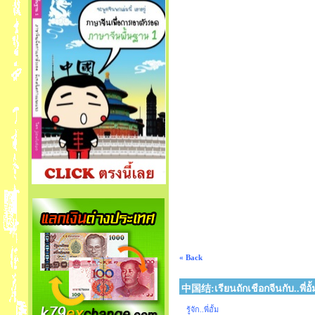
« Back
中国结:เรียนถักเชือกจีนกับ..พี่อั้
รู้จัก..พี่อั้ม