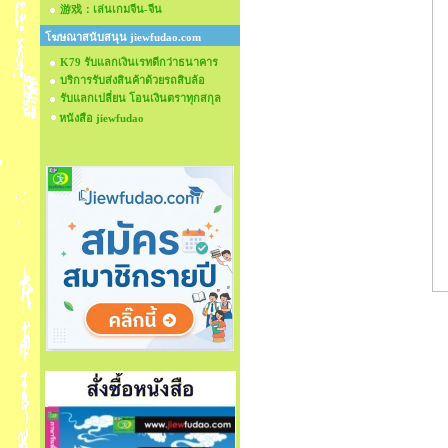
游戏：เล่นเกมจีน-จีน
โฆษณาสนับสนุน jiewfudao.com
K79 รับแลกเงินเรทดีกว่าธนาคาร
บริการรับส่งสินค้าด้วยรถสิบล้อ
รับแลกเปลี่ยน โอนเงินตราทุกสกุล
หนังสือ jiewfudao