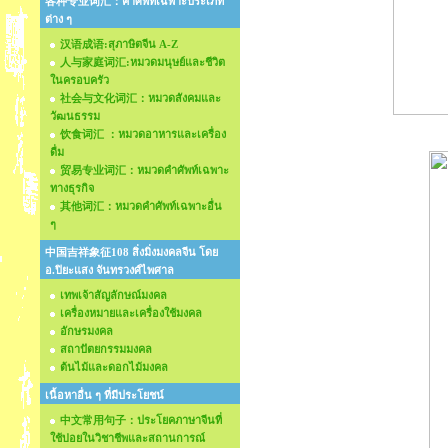
各种专业词汇：คำศัพท์เฉพาะประเภท
ต่าง ๆ
汉语成语:สุภาษิตจีน A-Z
人与家庭词汇:หมวดมนุษย์และชีวิต
ในครอบครัว
社会与文化词汇：หมวดสังคมและ
วัฒนธรรม
饮食词汇 ：หมวดอาหารและเครื่อง
ดื่ม
贸易专业词汇：หมวดคำศัพท์เฉพาะ
ทางธุรกิจ
其他词汇：หมวดคำศัพท์เฉพาะอื่น
ๆ
中国吉祥象征108 สิ่งมิ่งมงคลจีน โดย
อ.ปิยะแสง จันทรวงศ์ไพศาล
เทพเจ้าสัญลักษณ์มงคล
เครื่องหมายและเครื่องใช้มงคล
อักษรมงคล
สถาปัตยกรรมมงคล
ต้นไม้และดอกไม้มงคล
เนื้อหาอื่น ๆ ที่มีประโยชน์
中文常用句子：ประโยคภาษาจีนที่
ใช้บ่อยในวิชาชีพและสถานการณ์