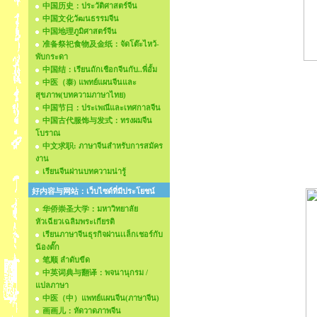
中国历史：ประวัติศาสตร์จีน
中国文化วัฒนธรรมจีน
中国地理ภูมิศาสตร์จีน
准备祭祀食物及金纸：จัดโต๊ะไหว้-
พับกระดา
中国结：เรียนถักเชือกจีนกับ..พี่อั้ม
中医（泰) แพทย์แผนจีนและ
สุขภาพ(บทความภาษาไทย)
中国节日：ประเพณีและเทศกาลจีน
中国古代服饰与发式：ทรงผมจีน
โบราณ
中文求职: ภาษาจีนสำหรับการสมัคร
งาน
เรียนจีนผ่านบทความน่ารู้
好内容与网站：เว็บไซด์ที่มีประโยชน์
华侨崇圣大学：มหาวิทยาลัย
หัวเฉียวเฉลิมพระเกียรติ
เรียนภาษาจีนธุรกิจผ่านเเล็กเชอร์กับ
น้องตั๊ก
笔顺 ลำดับขีด
中英词典与翻译：พจนานุกรม /
แปลภาษา
中医（中）แพทย์แผนจีน(ภาษาจีน)
画画儿：หัดวาดภาพจีน