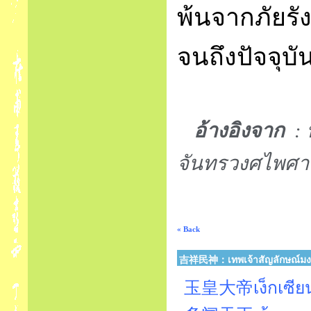
พ้นจากภัยรั
จนถึงปัจจุบั
อ้างอิงจาก
:
จันทรวงศไพศา
« Back
吉祥民神：เทพเจ้าสัญลักษณ์ม
玉皇大帝เง็กเซียนฮ