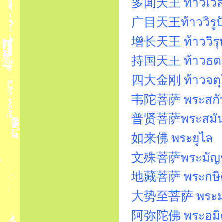
多闻天王 ท้าวเวสสุ
广目天王ท้าววิรูปัก
增长天王 ท้าววิรุฬ
持国天王 ท้าวธตรฐ
四大金刚 ท้าวจตุ
韦陀菩萨 พระสกันท
普贤菩萨พระสมันตภ
如来佛 พระยูไล
文殊菩萨พระมัญชุศ
地藏菩萨 พระกษิติ
大势至菩萨 พระมหา
阿弥陀佛 พระอมิต