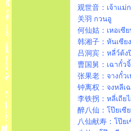
观世音：เจ้าแม่ก
关羽 กวนอู
何仙姑：เหอเซียน
韩湘子：หันเซียงจ
吕洞宾：หลี่ว์ต้งป
曹国舅：เฉากั๋วจิ
张果老：จางกั๋วเ
钟离权：จงหลีเฉ
李铁拐：หลี่เถียไก
醉八仙：โป๊ยเซีย
八仙献寿：โป๊ยเซีย