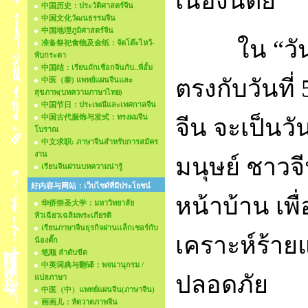
เนืองนิตย์
中国历史：ประวัติศาสตร์จีน
中国文化วัฒนธรรมจีน
中国地理ภูมิศาสตร์จีน
ใน “วั
准备祭祀食物及金纸：จัดโต๊ะไหว้-
พับกระดา
中国结：เรียนถักเชือกจีนกับ..พี่อั้ม
ตรงกับวันที่
中医（泰) แพทย์แผนจีนและ
สุขภาพ(บทความภาษาไทย)
中国节日：ประเพณีและเทศกาลจีน
中国古代服饰与发式：ทรงผมจีน
จีน จะเป็นว
โบราณ
中文求职: ภาษาจีนสำหรับการสมัคร
งาน
มนุษย์ ชาวจ
เรียนจีนผ่านบทความน่ารู้
好内容与网站：เว็บไซด์ที่มีประโยชน์
หน้าบ้าน เพื
华侨崇圣大学：มหาวิทยาลัย
หัวเฉียวเฉลิมพระเกียรติ
เรียนภาษาจีนธุรกิจผ่านเเล็กเชอร์กับ
เคราะห์ร้าย
น้องตั๊ก
笔顺 ลำดับขีด
中英词典与翻译：พจนานุกรม /
ปลอดภัย
แปลภาษา
中医（中）แพทย์แผนจีน(ภาษาจีน)
画画儿：หัดวาดภาพจีน