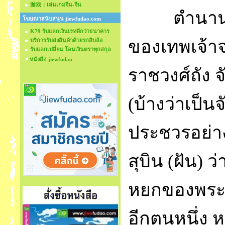
游戏：เล่นเกมจีน-จีน
ตำนานเ
โฆษณาสนับสนุน jiewfudao.com
K79 รับแลกเงินเรทดีกว่าธนาคาร
ของเทพเจ้าจ
บริการรับส่งสินค้าด้วยรถสิบล้อ
รับแลกเปลี่ยน โอนเงินตราทุกสกุล
หนังสือ jiewfudao
ราชวงศ์ถัง จ
(บ้างว่าเป็น
ประชวรอย่าง
สุบิน (ฝัน) 
หยกของพระอง
อีกตนหนึ่ง 