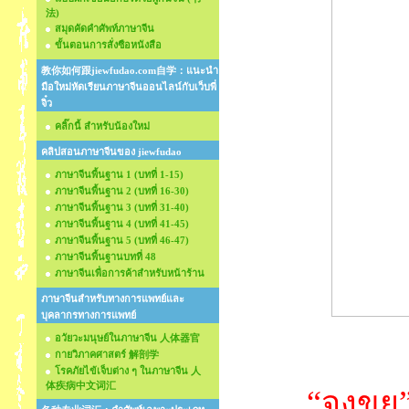
法)
สมุดคัดคำศัพท์ภาษาจีน
ขั้นตอนการสั่งซือหนังสือ
教你如何跟jiewfudao.com自学：แนะนำ
มือใหม่หัดเรียนภาษาจีนออนไลน์กับเว็บพี่
จิ๋ว
คลิ๊กนี้ สำหรับน้องใหม่
คลิปสอนภาษาจีนของ jiewfudao
ภาษาจีนพื้นฐาน 1 (บทที่ 1-15)
ภาษาจีนพื้นฐาน 2 (บทที่ 16-30)
ภาษาจีนพื้นฐาน 3 (บทที่ 31-40)
ภาษาจีนพื้นฐาน 4 (บทที่ 41-45)
ภาษาจีนพื้นฐาน 5 (บทที่ 46-47)
ภาษาจีนพื้นฐานบทที่ 48
ภาษาจีนเพื่อการค้าสำหรับหน้าร้าน
ภาษาจีนสำหรับทางการแพทย์และ
บุคลากรทางการแพทย์
อวัยวะมนุษย์ในภาษาจีน 人体器官
กายวิภาคศาสตร์ 解剖学
โรคภัยไข้เจ็บต่าง ๆ ในภาษาจีน 人
体疾病中文词汇
“จงขุย