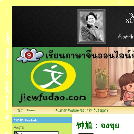
首页：Home
ค้นหาคำศัพท์และข้อมูลในเว็บจิ๋วฝูเต่า
สมาชิก Jiewfudao
钟馗：จงขุย
ชื่อผู้ใช้ :