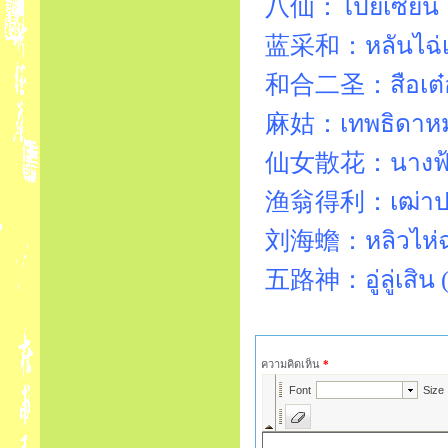
八仙：โป๊ยเซียน
蓝采和：หลันไฉ่
和合二圣：สือเต๋อ
麻姑：เทพธิดาหม
仙女散花：นางฟ้า
渔翁得利：เฒ่าปร
刘海蟾：หลิวไห่
五路神：อู่ลู่เสิน (
ความคิดเห็น
*