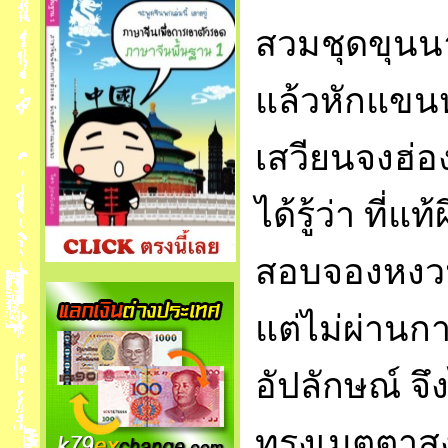
สวมชุดขุนนา
แล้วหักแขนห
เสวียนจงฮ่อ
ได้รู้ว่า ที่แ
สอบจองหงวนบ
แต่ไม่ผ่าน
อัปลักษณ์ จึ
ทรงเมตตาส