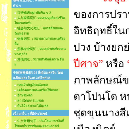
各种专业词汇：คำศัพท์เฉพาะประเภท
ต่าง ๆ
ของการปราบ
汉语成语:สุภาษิตจีน A-Z
人与家庭词汇:หมวดมนุษย์และชีวิต
ในครอบครัว
อิทธิฤทธิ์ใ
社会与文化词汇：หมวดสังคมและ
วัฒนธรรม
饮食词汇 ：หมวดอาหารและเครื่อง
ปวง บ้างยกย
ดื่ม
贸易专业词汇：หมวดคำศัพท์เฉพาะ
ทางธุรกิจ
其他词汇：หมวดคำศัพท์เฉพาะอื่น
ปีศาจ”
หรือ
ๆ
中国吉祥象征108 สิ่งมิ่งมงคลจีน โดย
ภาพลักษณ์ข
อ.ปิยะแสง จันทรวงศ์ไพศาล
เทพเจ้าสัญลักษณ์มงคล
เครื่องหมายและเครื่องใช้มงคล
ตาโปนโต หน
อักษรมงคล
สถาปัตยกรรมมงคล
ต้นไม้และดอกไม้มงคล
ชุดขุนนางสีแ
เนื้อหาอื่น ๆ ที่มีประโยชน์
中文常用句子：ประโยคภาษาจีนที่
ใช้บ่อยในวิชาชีพและสถานการณ์