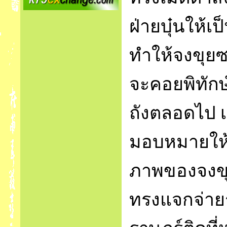
ฝ่ายบุ๋นให้เ
ทำให้จงขุยซ
จะคอยพิทักษ
ถังตลอดไป เม
มอบหมายให้จ
ภาพของจงขุ
ทรงแจกจ่าย