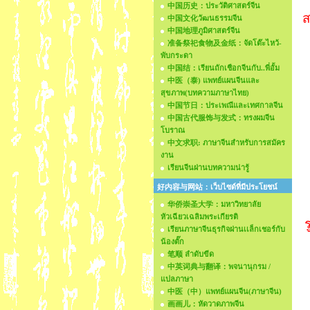
中国历史：ประวัติศาสตร์จีน
ส
中国文化วัฒนธรรมจีน
中国地理ภูมิศาสตร์จีน
准备祭祀食物及金纸：จัดโต๊ะไหว้-
พับกระดา
中国结：เรียนถักเชือกจีนกับ..พี่อั้ม
中医（泰) แพทย์แผนจีนและ
สุขภาพ(บทความภาษาไทย)
中国节日：ประเพณีและเทศกาลจีน
中国古代服饰与发式：ทรงผมจีน
โบราณ
中文求职: ภาษาจีนสำหรับการสมัคร
งาน
เรียนจีนผ่านบทความน่ารู้
好内容与网站：เว็บไซด์ที่มีประโยชน์
华侨崇圣大学：มหาวิทยาลัย
หัวเฉียวเฉลิมพระเกียรติ
เรียนภาษาจีนธุรกิจผ่านเเล็กเชอร์กับ
น้องตั๊ก
笔顺 ลำดับขีด
中英词典与翻译：พจนานุกรม /
แปลภาษา
中医（中）แพทย์แผนจีน(ภาษาจีน)
画画儿：หัดวาดภาพจีน