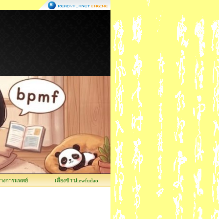
ทางการแพทย์
เลี้ยงข้าวJiewfudao