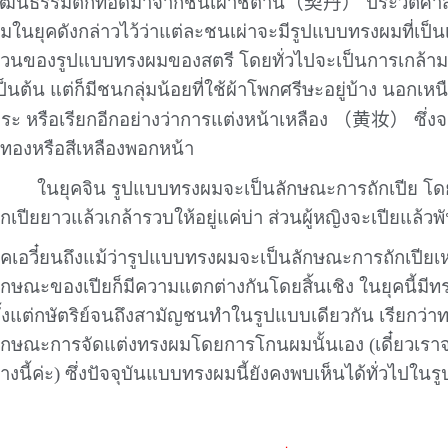
丹
ัฒนธรรมตกทอดมาจากชนเผ่าชี่ตาน
（契
）
ประวัติศา
มในยุคดังกล่าวไว้ว่าแต่ละชนเผ่าจะมีรูปแบบทรงผมที่เป
่วนของรูปแบบทรงผมของสตรี โดยทั่วไปจะเป็นการเกล้า
ป็นต้น แต่ก็มีชนกลุ่มน้อยที่ใช้ผ้าโพกศรีษะอยู่บ้าง นอกเห
ระ หรือเรียกอีกอย่างว่าการแต่งหน้าเหลือง
（黄妆）
ซึ่ง
ีทองหรือสีเหลืองพอกหน้า
ในยุคจิน รูปแบบทรงผมจะเป็นลักษณะการถักเปีย โด
ักเปียยาวแล้วเกล้ารวบให้อยู่แค่บ่า ส่วนผู้หญิงจะเปียแล้ว
ุคเอวี๋ยนถึงแม้ว่ารูปแบบทรงผมจะเป็นลักษณะการถักเปียเห
ักษณะของเปียก็มีความแตกต่างกันโดยสิ้นเชิง ในยุคนี้มีทร
ั้งแต่กษัตริย์จนถึงสามัญชนทำในรูปแบบเดียวกัน เรียกว่า
ักษณะการจัดแต่งทรงผมโดยการโกนผมนั้นเอง (เดี๋ยวเราจ
่างนี้ค่ะ) ซึ่งปัจจุบันแบบทรงผมนี้ยังคงพบเห็นได้ทั่วไปใ