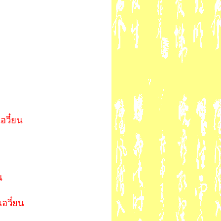
อวี๋ยน
น
อวี๋ยน