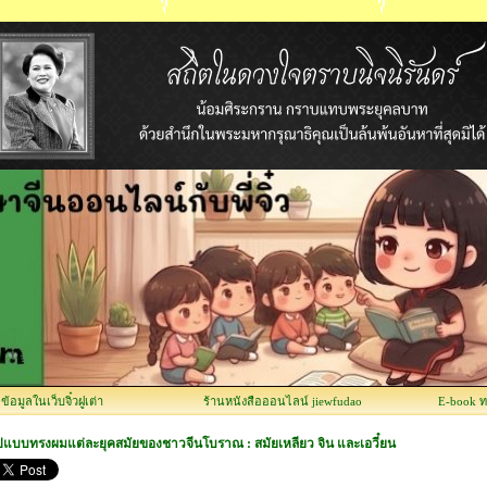
อมูลในเว็บจิ๋วฝูเต่า
ร้านหนังสือออนไลน์ jiewfudao
E-book 
ูปแบบทรงผมแต่ละยุคสมัยของชาวจีนโบราณ : สมัยเหลียว จิน และเอวี๋ยน