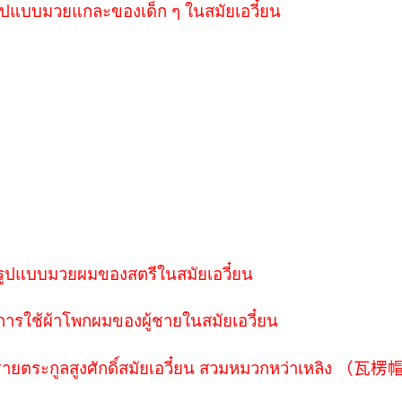
ูปแบบมวยแกละของเด็ก ๆ ในสมัยเอวี๋ยน
รูปแบบมวยผมของสตรีในสมัยเอวี๋ยน
การใช้ผ้าโพกผมของผู้ชายในสมัยเอวี๋ยน
ายตระกูลสูงศักดิ์สมัยเอวี๋ยน สวมหมวกหว่าเหลิง
（瓦楞