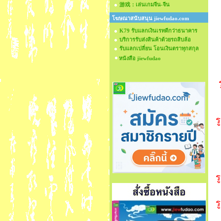
游戏：เล่นเกมจีน-จีน
โฆษณาสนับสนุน jiewfudao.com
K79 รับแลกเงินเรทดีกว่าธนาคาร
บริการรับส่งสินค้าด้วยรถสิบล้อ
รับแลกเปลี่ยน โอนเงินตราทุกสกุล
หนังสือ jiewfudao
ร
ร
ร