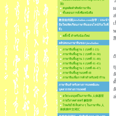
ว
法)
ผ
สมุดคัดคำศัพท์ภาษาจีน
ขั้นตอนการสั่งซือหนังสือ
ส
教你如何跟jiewfudao.com自学：แนะนำ
เ
มือใหม่หัดเรียนภาษาจีนออนไลน์กับเว็บพี่
จิ๋ว
พ
คลิ๊กนี้ สำหรับน้องใหม่
ส
คลิปสอนภาษาจีนของ jiewfudao
ภาษาจีนพื้นฐาน 1 (บทที่ 1-15)
ภาษาจีนพื้นฐาน 2 (บทที่ 16-30)
ถ
ภาษาจีนพื้นฐาน 3 (บทที่ 31-40)
ภาษาจีนพื้นฐาน 4 (บทที่ 41-45)
ย
ภาษาจีนพื้นฐาน 5 (บทที่ 46-47)
ภาษาจีนพื้นฐานบทที่ 48
ล
ภาษาจีนเพื่อการค้าสำหรับหน้าร้าน
ต
ภาษาจีนสำหรับทางการแพทย์และ
ล
บุคลากรทางการแพทย์
ล
อวัยวะมนุษย์ในภาษาจีน 人体器官
กายวิภาคศาสตร์ 解剖学
โรคภัยไข้เจ็บต่าง ๆ ในภาษาจีน 人
体疾病中文词汇