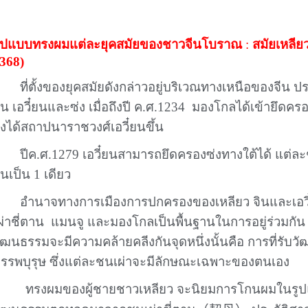
ูปแบบทรงผมแต่ละยุคสมัยของชาวจีนโบราณ
:
สมัยเหลีย
368)
ที่ตั้งของยุคสมัยดังกล่าวอยู่บริเวณทางเหนือของจีน
ิน เอวี๋ยนและซ่ง เมื่อถึงปี ค.ศ.1234
มองโกลได้เข้ายึดคร
ึงได้สถาปนาราชวงศ์เอวี๋ยนขึ้น
ปีค.ศ.1279 เอวี๋ยนสามารถยึดครองซ่งทางใต้ได้ แต่ละช
ันเป็น 1 เดียว
อำนาจทางการเมืองการปกครองของเหลียว จินและเอว
ผ่าชี่ตาน
แมนจู และมองโกลเป็นพื้นฐานในการอยู่ร่วมกัน
ัฒนธรรมจะมีความคล้ายคลีงกันจุดหนึ่งนั้นคือ การที่ร
รรพบุรุษ ซึ่งแต่ละชนเผ่าจะมีลักษณะเฉพาะของตนเอง
ทรงผมของผู้ชายชาวเหลียว จะนิยมการโกนผมในรูป