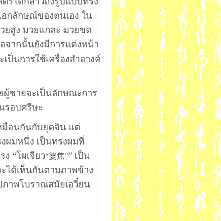
สตร์ได้กล่าวถึงรูปแบบทรง
็นเอกลักษณ์ของตนเอง ใน
มวยสูง มวยแกละ มวยขด
นือจากนั้นยังมีการแต่งหน้า
จะเป็นการใช้เครื่องสำอางค์
ยผู้ชายจะเป็นลักษณะการ
พันรอบศรีษะ
มือนกันกับยุคจิน แต่
งผมหนึ่ง เป็นทรงผมที่
ทรง “โผเจียว
” เป็น
“
婆焦
”
ะได้เห็นกันตามภาพข้าง
นรูปภาพโบราณสมัยเอวี๋ยน