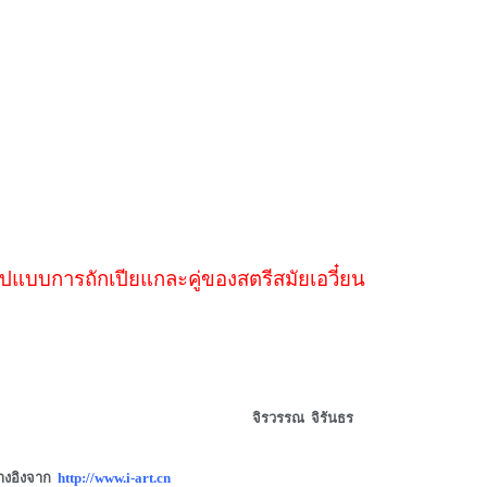
ูปแบบการถักเปียแกละคู่ของสตรีสมัยเอวี๋ยน
จิรวรรณ จิรันธร
้างอิงจาก
http://www.i-art.cn