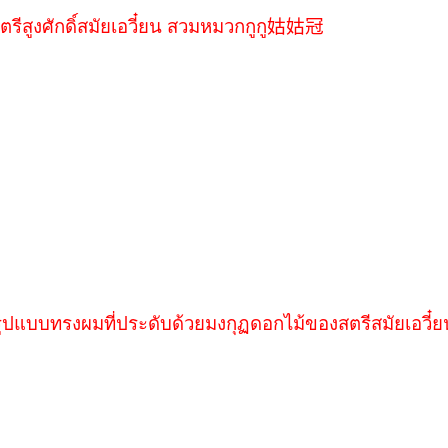
冠
ตรีสูงศักดิ์สมัยเอวี๋ยน สวมหมวกกูกู
姑姑
รูปแบบทรงผมที่ประดับด้วยมงกุฏดอกไม้ของสตรีสมัยเอวี๋ย