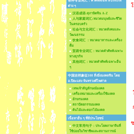
各种专业词汇：คำศัพท์เฉพาะประเภท
ร
ต่าง ๆ
汉语成语:สุภาษิตจีน A-Z
人与家庭词汇:หมวดมนุษย์และชีวิต
ในครอบครัว
社会与文化词汇：หมวดสังคมและ
วัฒนธรรม
饮食词汇 ：หมวดอาหารและเครื่อง
ดื่ม
贸易专业词汇：หมวดคำศัพท์เฉพาะ
ทางธุรกิจ
其他词汇：หมวดคำศัพท์เฉพาะอื่น
ๆ
中国吉祥象征108 สิ่งมิ่งมงคลจีน โดย
อ.ปิยะแสง จันทรวงศ์ไพศาล
เทพเจ้าสัญลักษณ์มงคล
เครื่องหมายและเครื่องใช้มงคล
อักษรมงคล
สถาปัตยกรรมมงคล
ต้นไม้และดอกไม้มงคล
เนื้อหาอื่น ๆ ที่มีประโยชน์
ช
中文常用句子：ประโยคภาษาจีนที่
ใช้บ่อยในวิชาชีพและสถานการณ์