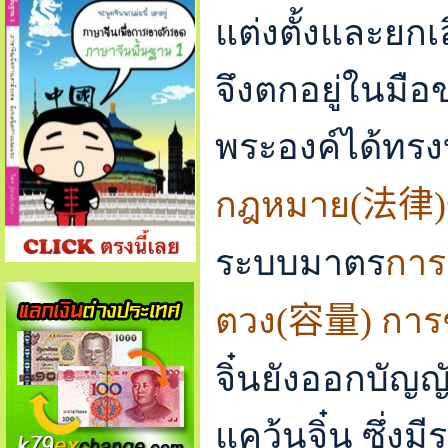
แต่งตั้งและยกเ
จึงตกอยู่ในมือข
พระองค์ได้ทรงบั
กฎหมาย(
法律
)
ระบบมาตร
การช
ตวง(
容量
) การช
จิ๋นยังออกบัญญั
แคว้นจิ๋น ซึ่ง