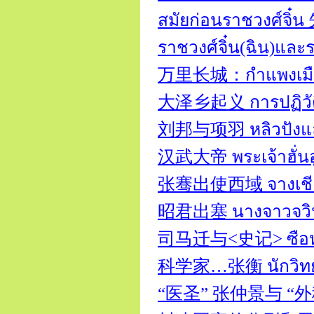
สมัยก่อนราชวงศ์จิ๋
ราชวงศ์จิ๋น(ฉิน)และ
万里长城：กำแพงเมือ
大泽乡起义 การปฏิวัติหม
刘邦与项羽 หลิวปังและเ
汉武大帝 พระเจ้าฮั่นอู่
张骞出使西域 จางเชียน
昭君出塞 นางจาวจวินอ
司马迁与<史记> ซือหม่าเช
科学家…张衡 นักวิทยาศ
“医圣” 张仲景与 “外科鼻祖” 