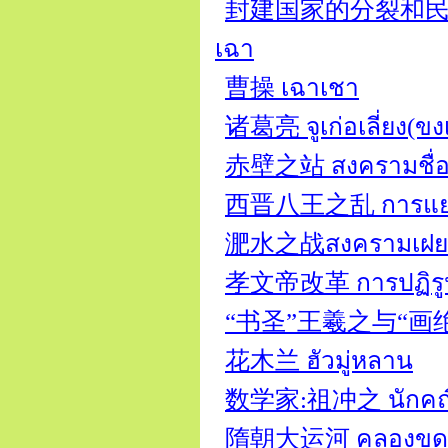
封建国家的分裂和民族大融合时
เฉา
曹操 เฉาเชา
诸葛亮 จูเก่อเลี่ยง(ขงเ
赤壁之站 สงครามชื่อปี
西晋八王之乱 การแย่งชิง
淝水之战สงครามเฝยสุ
孝文帝改革 การปฏิรูปของ
“书圣”王羲之与“画绝”顾恺之 หว
花木兰 ฮัวมู่หลาน
数学家:祖冲之 นักคณิตศ
隋朝大运河 คลองขุดใหญ