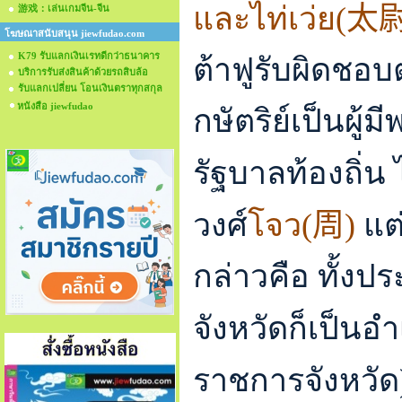
และไท่เว่ย(
太
游戏：เล่นเกมจีน-จีน
โฆษณาสนับสนุน jiewfudao.com
K79 รับแลกเงินเรทดีกว่าธนาคาร
ต้าฟูรับผิดช
บริการรับส่งสินค้าด้วยรถสิบล้อ
รับแลกเปลี่ยน โอนเงินตราทุกสกุล
หนังสือ jiewfudao
กษัตริย์เป็นผู
รัฐบาลท้องถิ่น 
วงศ์
โจว(
周
)
แต
กล่าวคือ ทั้งปร
จังหวัดก็เป็น
ราชการจังหวั