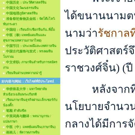
中国历史：ประวัติศาสตร์จีน
中国文化วัฒนธรรมจีน
ได้ขนานนามต
中国地理ภูมิศาสตร์จีน
准备祭祀食物及金纸：จัดโต๊ะไหว้-
พับกระดา
นามว่า
รัชกาลที
中国结：เรียนถักเชือกจีนกับ..พี่อั้ม
中医（泰) แพทย์แผนจีนและ
สุขภาพ(บทความภาษาไทย)
中国节日：ประเพณีและเทศกาลจีน
ประวัติศาสตร์จ
中国古代服饰与发式：ทรงผมจีน
โบราณ
中文求职: ภาษาจีนสำหรับการสมัคร
ราชวงศ์จิ๋น) (ป
งาน
เรียนจีนผ่านบทความน่ารู้
好内容与网站：เว็บไซด์ที่มีประโยชน์
หลังจากที
华侨崇圣大学：มหาวิทยาลัย
หัวเฉียวเฉลิมพระเกียรติ
เรียนภาษาจีนธุรกิจผ่านเเล็กเชอร์กับ
นโยบายจำนวนมา
น้องตั๊ก
笔顺 ลำดับขีด
中英词典与翻译：พจนานุกรม /
กลางได้มีการจั
แปลภาษา
中医（中）แพทย์แผนจีน(ภาษาจีน)
画画儿：หัดวาดภาพจีน