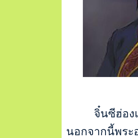
จิ๋นซีฮ่อง
นอกจากนี้พระอ