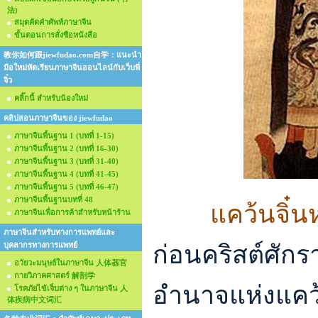
法)
สมุดคัดคำศัพท์ภาษาจีน
ขั้นตอนการสั่งซือหนังสือ
教你如何跟jiewfudao.com自学：แนะนำ
มือใหม่หัดเรียนภาษาจีนออนไลน์กับเว็บพี่
จิ๋ว
คลิ๊กนี้ สำหรับน้องใหม่
คลิปสอนภาษาจีนของ jiewfudao
ภาษาจีนพื้นฐาน 1 (บทที่ 1-15)
ภาษาจีนพื้นฐาน 2 (บทที่ 16-30)
ภาษาจีนพื้นฐาน 3 (บทที่ 31-40)
ภาษาจีนพื้นฐาน 4 (บทที่ 41-45)
ภาษาจีนพื้นฐาน 5 (บทที่ 46-47)
ภาษาจีนพื้นฐานบทที่ 48
แคว้นจิ๋นหร
ภาษาจีนเพื่อการค้าสำหรับหน้าร้าน
ภาษาจีนสำหรับทางการแพทย์และ
ก่อนคริสต์ศัก
บุคลากรทางการแพทย์
อวัยวะมนุษย์ในภาษาจีน 人体器官
กายวิภาคศาสตร์ 解剖学
อำนาจแห่งแคว้
โรคภัยไข้เจ็บต่าง ๆ ในภาษาจีน 人
体疾病中文词汇