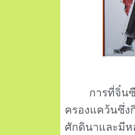
การที่จิ๋นซีฮ
ครองแคว้นซึ่ง
ศักดินาและมีห