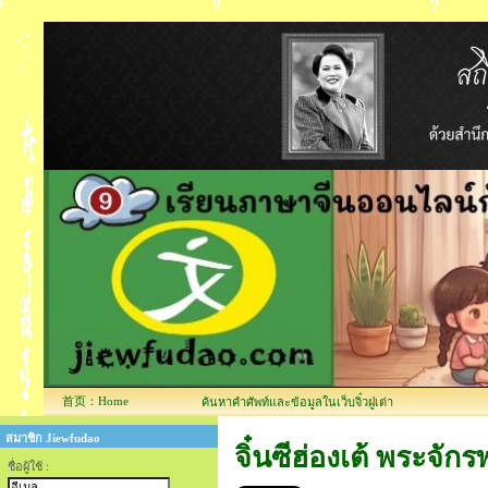
首页：Home
ค้นหาคำศัพท์และข้อมูลในเว็บจิ๋วฝูเต่า
สมาชิก Jiewfudao
จิ๋นซีฮ่องเต้ พระจั
ชื่อผู้ใช้ :