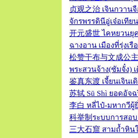
贞观之治 เจินกวานจือ
จักรพรรดินีอู่เจ๋อ
开元盛世 ไคหยวนยุคแห
ฉางอาน เมืองที่รุ
松赞干布与文成公主 ซงจ้าน
พระสวนจ้าง(ซัมจั๋ง
鉴真东渡 เจี้ยนเจินเดิ
苏轼 Sū Shì ยอดอัจฉร
李白 หลี่ไป๋-มหากวีผู้
科举制ระบบการสอบคัด
三大石窟 สามถ้ำหินใ