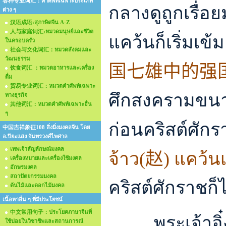
各种专业词汇：คำศัพท์เฉพาะประเภท
กลางดูถูกเรื่อย
ต่าง ๆ
汉语成语:สุภาษิตจีน A-Z
人与家庭词汇:หมวดมนุษย์และชีวิต
แคว้นก็เริ่มเข้
ในครอบครัว
社会与文化词汇：หมวดสังคมและ
วัฒนธรรม
国七雄中的强
饮食词汇 ：หมวดอาหารและเครื่อง
ดื่ม
贸易专业词汇：หมวดคำศัพท์เฉพาะ
ศึกสงครามขนาดใ
ทางธุรกิจ
其他词汇：หมวดคำศัพท์เฉพาะอื่น
ๆ
ก่อนคริสต์ศัก
中国吉祥象征108 สิ่งมิ่งมงคลจีน โดย
อ.ปิยะแสง จันทรวงศ์ไพศาล
เทพเจ้าสัญลักษณ์มงคล
จ้าว(
赵
) แคว้นเ
เครื่องหมายและเครื่องใช้มงคล
อักษรมงคล
สถาปัตยกรรมมงคล
คริสต์ศักราชก็
ต้นไม้และดอกไม้มงคล
เนื้อหาอื่น ๆ ที่มีประโยชน์
中文常用句子：ประโยคภาษาจีนที่
พระเจ้าอ
ใช้บ่อยในวิชาชีพและสถานการณ์