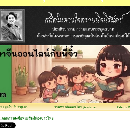
อมูลในเว็บจิ๋วฝูเต่า
ร้านหนังสือออนไลน์ jiewfudao
E-book 
้นตอนการสั่งซื้อหนังสือพี่น้องชาวไทย