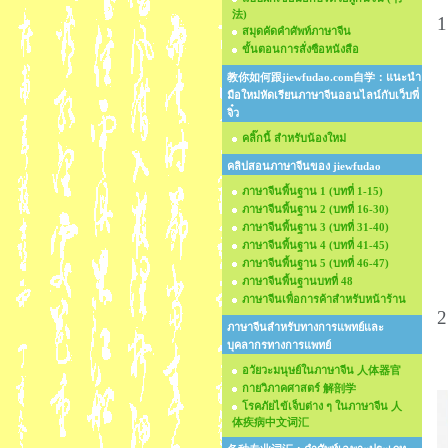
法)
1
สมุดคัดคำศัพท์ภาษาจีน
ห
ขั้นตอนการสั่งซือหนังสือ
教你如何跟jiewfudao.com自学：แนะนำ
มือใหม่หัดเรียนภาษาจีนออนไลน์กับเว็บพี่
จิ๋ว
คลิ๊กนี้ สำหรับน้องใหม่
คลิปสอนภาษาจีนของ jiewfudao
ภาษาจีนพื้นฐาน 1 (บทที่ 1-15)
ภาษาจีนพื้นฐาน 2 (บทที่ 16-30)
ภาษาจีนพื้นฐาน 3 (บทที่ 31-40)
ภาษาจีนพื้นฐาน 4 (บทที่ 41-45)
ภาษาจีนพื้นฐาน 5 (บทที่ 46-47)
ภาษาจีนพื้นฐานบทที่ 48
ภาษาจีนเพื่อการค้าสำหรับหน้าร้าน
2
ภาษาจีนสำหรับทางการแพทย์และ
ช
บุคลากรทางการแพทย์
อวัยวะมนุษย์ในภาษาจีน 人体器官
กายวิภาคศาสตร์ 解剖学
โรคภัยไข้เจ็บต่าง ๆ ในภาษาจีน 人
体疾病中文词汇