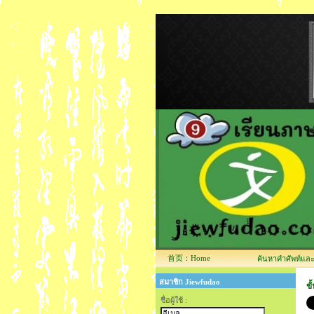
首页：Home
ค้นหาคำศัพท์และข้
สมาชิก Jiewfudao
ขั
ชื่อผู้ใช้ :