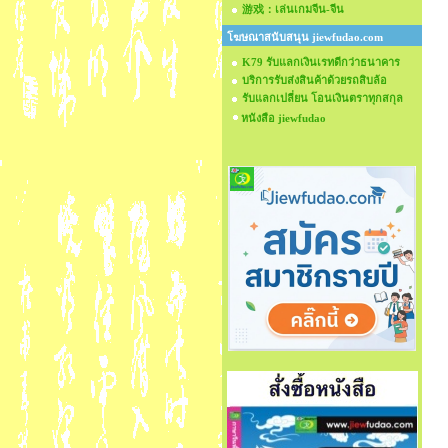
游戏：เล่นเกมจีน-จีน
โฆษณาสนับสนุน jiewfudao.com
K79 รับแลกเงินเรทดีกว่าธนาคาร
บริการรับส่งสินค้าด้วยรถสิบล้อ
รับแลกเปลี่ยน โอนเงินตราทุกสกุล
หนังสือ jiewfudao