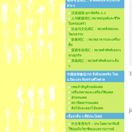
各种专业词汇：คำศัพท์เฉพาะประเภท
ต่าง ๆ
汉语成语:สุภาษิตจีน A-Z
人与家庭词汇:หมวดมนุษย์และชีวิต
ในครอบครัว
社会与文化词汇：หมวดสังคมและ
วัฒนธรรม
饮食词汇 ：หมวดอาหารและเครื่อง
ดื่ม
贸易专业词汇：หมวดคำศัพท์เฉพาะ
ทางธุรกิจ
其他词汇：หมวดคำศัพท์เฉพาะอื่น
ๆ
3
中国吉祥象征108 สิ่งมิ่งมงคลจีน โดย
อ.ปิยะแสง จันทรวงศ์ไพศาล
ม
เทพเจ้าสัญลักษณ์มงคล
เครื่องหมายและเครื่องใช้มงคล
อักษรมงคล
สถาปัตยกรรมมงคล
ต้นไม้และดอกไม้มงคล
j
เนื้อหาอื่น ๆ ที่มีประโยชน์
中文常用句子：ประโยคภาษาจีนที่
ใช้บ่อยในวิชาชีพและสถานการณ์