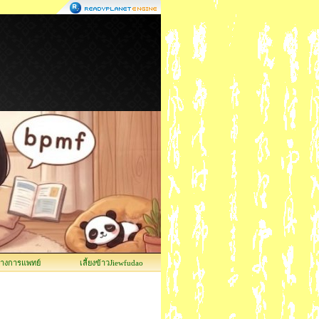
ทางการแพทย์
เลี้ยงข้าวJiewfudao