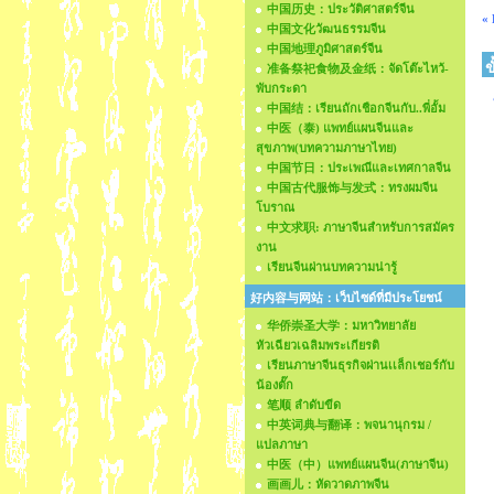
中国历史：ประวัติศาสตร์จีน
« 
中国文化วัฒนธรรมจีน
中国地理ภูมิศาสตร์จีน
ข
准备祭祀食物及金纸：จัดโต๊ะไหว้-
พับกระดา
中国结：เรียนถักเชือกจีนกับ..พี่อั้ม
中医（泰) แพทย์แผนจีนและ
สุขภาพ(บทความภาษาไทย)
中国节日：ประเพณีและเทศกาลจีน
中国古代服饰与发式：ทรงผมจีน
โบราณ
中文求职: ภาษาจีนสำหรับการสมัคร
งาน
เรียนจีนผ่านบทความน่ารู้
好内容与网站：เว็บไซด์ที่มีประโยชน์
华侨崇圣大学：มหาวิทยาลัย
หัวเฉียวเฉลิมพระเกียรติ
เรียนภาษาจีนธุรกิจผ่านเเล็กเชอร์กับ
น้องตั๊ก
笔顺 ลำดับขีด
中英词典与翻译：พจนานุกรม /
แปลภาษา
中医（中）แพทย์แผนจีน(ภาษาจีน)
画画儿：หัดวาดภาพจีน