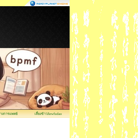
ทางการแพทย์
เลี้ยงข้าวJiewfudao