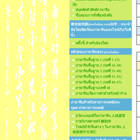
法)
สมุดคัดคำศัพท์ภาษาจีน
ขั้นตอนการสั่งซือหนังสือ
教你如何跟jiewfudao.com自学：แนะนำ
มือใหม่หัดเรียนภาษาจีนออนไลน์กับเว็บพี่
จิ๋ว
คลิ๊กนี้ สำหรับน้องใหม่
คลิปสอนภาษาจีนของ jiewfudao
ภาษาจีนพื้นฐาน 1 (บทที่ 1-15)
ภาษาจีนพื้นฐาน 2 (บทที่ 16-30)
ภาษาจีนพื้นฐาน 3 (บทที่ 31-40)
ภาษาจีนพื้นฐาน 4 (บทที่ 41-45)
ภาษาจีนพื้นฐาน 5 (บทที่ 46-47)
ภาษาจีนพื้นฐานบทที่ 48
ภาษาจีนเพื่อการค้าสำหรับหน้าร้าน
ภาษาจีนสำหรับทางการแพทย์และ
บุคลากรทางการแพทย์
อวัยวะมนุษย์ในภาษาจีน 人体器官
กายวิภาคศาสตร์ 解剖学
โรคภัยไข้เจ็บต่าง ๆ ในภาษาจีน 人
体疾病中文词汇