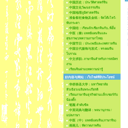
中国历史：ประวัติศาสตร์จีน
中国文化วัฒนธรรมจีน
中国地理ภูมิศาสตร์จีน
准备祭祀食物及金纸：จัดโต๊ะไหว้-
พับกระดา
中国结：เรียนถักเชือกจีนกับ..พี่อั้ม
中医（泰) แพทย์แผนจีนและ
สุขภาพ(บทความภาษาไทย)
中国节日：ประเพณีและเทศกาลจีน
中国古代服饰与发式：ทรงผมจีน
โบราณ
中文求职: ภาษาจีนสำหรับการสมัคร
งาน
เรียนจีนผ่านบทความน่ารู้
好内容与网站：เว็บไซด์ที่มีประโยชน์
华侨崇圣大学：มหาวิทยาลัย
หัวเฉียวเฉลิมพระเกียรติ
เรียนภาษาจีนธุรกิจผ่านเเล็กเชอร์กับ
น้องตั๊ก
笔顺 ลำดับขีด
中英词典与翻译：พจนานุกรม /
แปลภาษา
中医（中）แพทย์แผนจีน(ภาษาจีน)
画画儿：หัดวาดภาพจีน