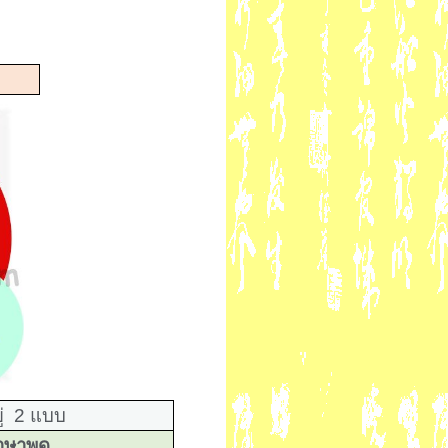
ู่
2
แบบ
าษาพูด