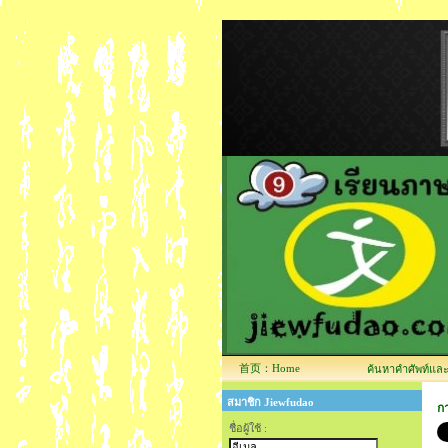
首页：Home
ค้นหาคำศัพท์และข้
สมาชิก Jiewfudao
ก
ชื่อผู้ใช้ :