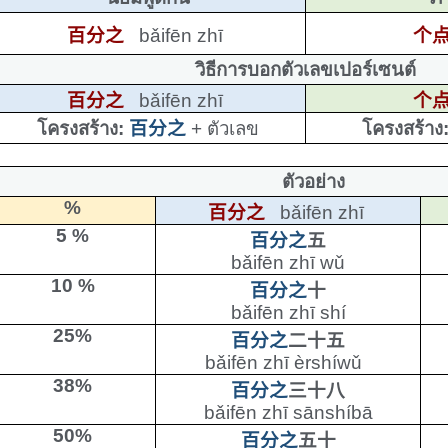
百分之
bǎifēn zhī
个
วิธีการบอกตัวเลขเปอร์เซนต์
百分之
bǎifēn zhī
个
โครงสร้าง
:
百分之
+
ตัวเลข
โครงสร้าง
ตัวอย่าง
%
百分之
bǎifēn zhī
5 %
百分之
五
bǎifēn zhī wǔ
10 %
百分之
十
bǎifēn zhī shí
25%
百分之
二十五
bǎifēn zhī èrshíwǔ
38%
百分之
三十八
bǎifēn zhī sānshíbā
50%
百分之
五十