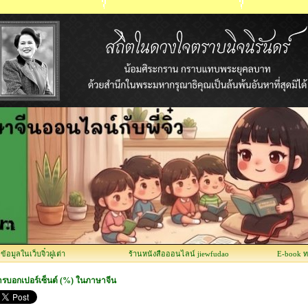
อมูลในเว็บจิ๋วฝูเต่า
ร้านหนังสือออนไลน์ jiewfudao
E-book 
ารบอกเปอร์เซ็นต์ (%) ในภาษาจีน