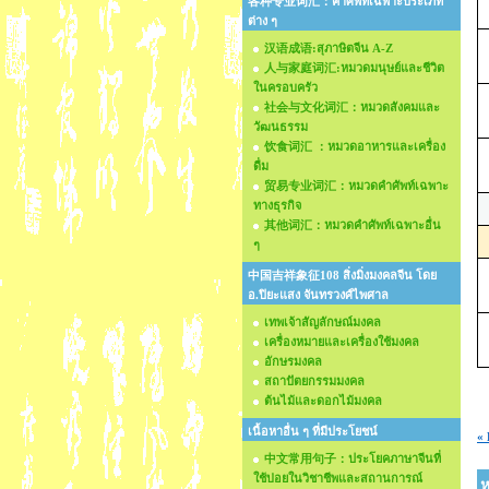
各种专业词汇：คำศัพท์เฉพาะประเภท
ต่าง ๆ
汉语成语:สุภาษิตจีน A-Z
人与家庭词汇:หมวดมนุษย์และชีวิต
ในครอบครัว
社会与文化词汇：หมวดสังคมและ
วัฒนธรรม
饮食词汇 ：หมวดอาหารและเครื่อง
ดื่ม
贸易专业词汇：หมวดคำศัพท์เฉพาะ
ทางธุรกิจ
其他词汇：หมวดคำศัพท์เฉพาะอื่น
ๆ
中国吉祥象征108 สิ่งมิ่งมงคลจีน โดย
อ.ปิยะแสง จันทรวงศ์ไพศาล
เทพเจ้าสัญลักษณ์มงคล
เครื่องหมายและเครื่องใช้มงคล
อักษรมงคล
สถาปัตยกรรมมงคล
ต้นไม้และดอกไม้มงคล
เนื้อหาอื่น ๆ ที่มีประโยชน์
« 
中文常用句子：ประโยคภาษาจีนที่
ใช้บ่อยในวิชาชีพและสถานการณ์
ห