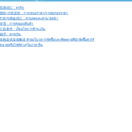
贸易词汇：ธุรกิจ
报价-讨价还价：การเสนอราคา/การต่อรองราคา
打折与佣金词汇：ส่วนลดและค่านายหน้า
交货：การส่งมอบสินค้า
汇款条件：เงื่อนไขการชำระเงิน
钱币：สกุลเงิน
采购及供应缩略语 คำย่อในวงการจัดซื้อและซัพพลายที่นักจัดซื้อควรรู้
ขนาดหรือไซส์ต่างๆในภาษาจีน