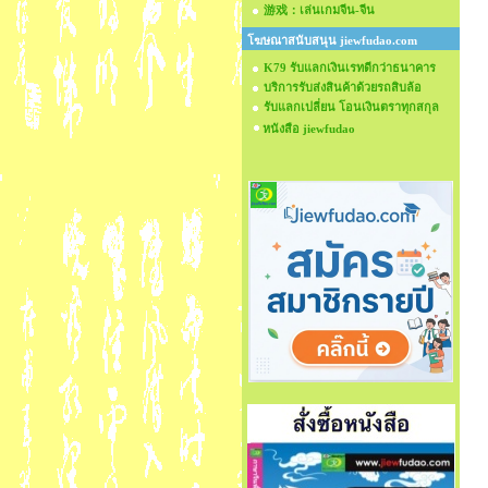
游戏：เล่นเกมจีน-จีน
โฆษณาสนับสนุน jiewfudao.com
K79 รับแลกเงินเรทดีกว่าธนาคาร
บริการรับส่งสินค้าด้วยรถสิบล้อ
รับแลกเปลี่ยน โอนเงินตราทุกสกุล
หนังสือ jiewfudao