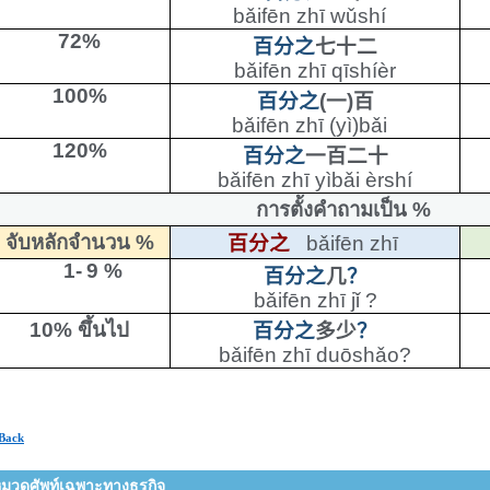
bǎifēn zhī wǔshí
72%
百分之
七十二
bǎifēn zhī qīshíèr
100%
百分之
(
一
)
百
bǎifēn zhī (yì)bǎi
120%
百分之
一百二十
bǎifēn zhī yìbǎi èrshí
การตั้งคำถามเป็น
%
จับหลักจำนวน
%
百分之
bǎifēn zhī
1-
9 %
百分之
几
？
bǎifēn zhī jǐ ?
10%
ขึ้นไป
百分之
多少
？
bǎifēn zhī duōshǎo?
Back
มวดศัพท์เฉพาะทางธุรกิจ