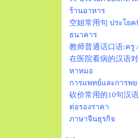
ร้านอาหาร
空姐常用句 ประโยคที่พบ
ธนาคาร
教师普通话口语:ครู / 
在医院看病的汉语对话 หา
หาหมอ
การแพทย์และการพ
砍价常用的10句汉语口语 1
ต่อรองราคา
ภาษาจีนธุรกิจ