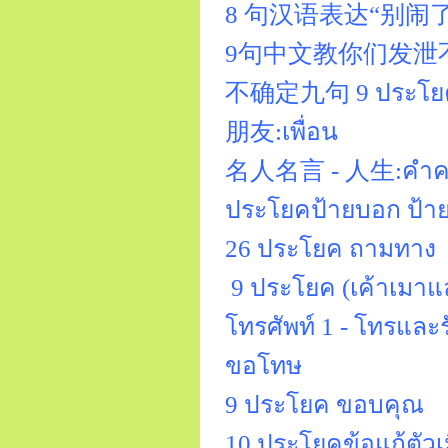
8 句汉语表达“别闹了”8 
9句中文教你们发泄不满 9
不确定九句 9 ประโยค 
朋友:เพื่อน
名人名言 - 人生:คำคมคน
ประโยคป้ายบอก ป้าย
26 ประโยค ถามทาง
9 ประโยค (เค้าเมาแล
โทรศัพท์ 1 - โทรและร
ขอโทษ
9 ประโยค ขอบคุณ
10 ประโยคข้อแก้ตัวเ