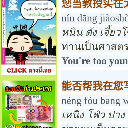
您当教授实在
nín dāng jiàoshòu
หนิน ตัง เจี้ยวโ
ท่านเป็นศาสตรา
You're too youn
能否帮我在您
néng fóu bāng w
เหนิง โฟ๋ว ปาง 