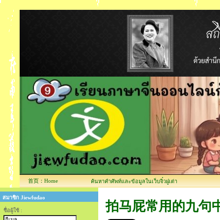
首页：Home
ค้นหาคำศัพท์และข้อมูลในเว็บจิ๋วฝูเต่า
สมาชิก Jiewfudao
拍马屁常用的九句中文表达
ชื่อผู้ใช้ :