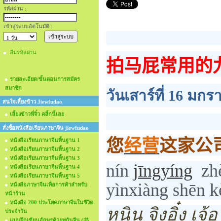
รหัสผ่าน :
เข้าสู่ระบบอัตโนมัติ :
ลืมรหัสผ่าน
拍马屁常用的
รายละเอียด/ขั้นตอนการสมัคร
สมาชิก
วันเสาร์ที่ 16 มก
สนใจเลี้ยงข้าว Jiewfudao
เลี้ยงข้าวพี่จิ๋ว คลิ้กนี้เลย
สั่งซื้อหนังสือเรียนภาษาจีน jiewfudao
您
经营
这家公
หนังสือเรียนภาษาจีนพื้นฐาน 1
หนังสือเรียนภาษาจีนพื้นฐาน 2
หนังสือเรียนภาษาจีนพื้นฐาน 3
nín
jīngyíng
zh
หนังสือเรียนภาษาจีนพื้นฐาน 4
หนังสือเรียนภาษาจีนพื้นฐาน 5
yìnxiàng shēn k
หนังสือภาษาจีนเพื่อการค้าสำหรับ
หน้าร้าน
หนังสือ 200 ประโยคภาษาจีนในชีวิต
หนิน
จิงอิ๋ง
เจ้อ 
ประจำวัน
แบบฝึกเขียนอักษรด้วยพู่กันจีน (书