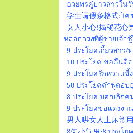
อวยพรคู่บ่าวสาวในว
学生请假条格式:โครงสร้า
女人小心!揭秘花心男常用的9
หลอกลวงที่ผู้ชายเจ้าชู
9 ประโยคเกี้ยวสาว/หน
10 ประโยค ขอคืนดีค
9 ประโยครักหวานซึ้ง
58 ประโยคคำพูดอบอุ่นท
8 ประโยค บอกเลิกคน
9 ประโยคขอแต่งงา
男人哄女人上床常用的9句性假话
8句小气鬼:8 ประโยค “ข