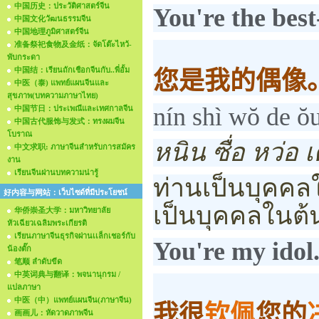
中国历史：ประวัติศาสตร์จีน
You're the bes
中国文化วัฒนธรรมจีน
中国地理ภูมิศาสตร์จีน
准备祭祀食物及金纸：จัดโต๊ะไหว้-
พับกระดา
中国结：เรียนถักเชือกจีนกับ..พี่อั้ม
您是我的偶像
中医（泰) แพทย์แผนจีนและ
สุขภาพ(บทความภาษาไทย)
nín shì wŏ de ŏ
中国节日：ประเพณีและเทศกาลจีน
中国古代服饰与发式：ทรงผมจีน
โบราณ
หนิน ซื่อ หว่อ เ
中文求职: ภาษาจีนสำหรับการสมัคร
งาน
เรียนจีนผ่านบทความน่ารู้
ท่านเป็นบุคคล
好内容与网站：เว็บไซด์ที่มีประโยชน์
เป็นบุคคลในต
华侨崇圣大学：มหาวิทยาลัย
หัวเฉียวเฉลิมพระเกียรติ
เรียนภาษาจีนธุรกิจผ่านเเล็กเชอร์กับ
You're my idol
น้องตั๊ก
笔顺 ลำดับขีด
中英词典与翻译：พจนานุกรม /
แปลภาษา
中医（中）แพทย์แผนจีน(ภาษาจีน)
我很
钦佩
您的
画画儿：หัดวาดภาพจีน