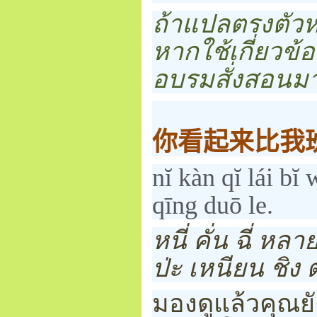
ถ้าแปลตรงตัวห
หากใช้เกี่ยวข
อบรมสั่งสอนมา
你看起来比我
nĭ kàn qĭ lái b
qīng duō le.
หนี่ คั่น ฉี่ หล
ป่ะ เหนียน ชิง 
มองดูแล้วคุณยั