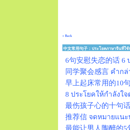
« Back
中文常用句子：ประโยคภาษาจีนที่ใช้บ่
6句安慰失恋的话 6 ปร
同学聚会感言 คำกล่าวสุน
早上起床常用的10句 10ปร
8 ประโยคให้กำลั
最伤孩子心的十句话 10 ปร
推荐信 จดหมายแนะนำ(คำ
最能让男人陶醉的5句情话 : 5