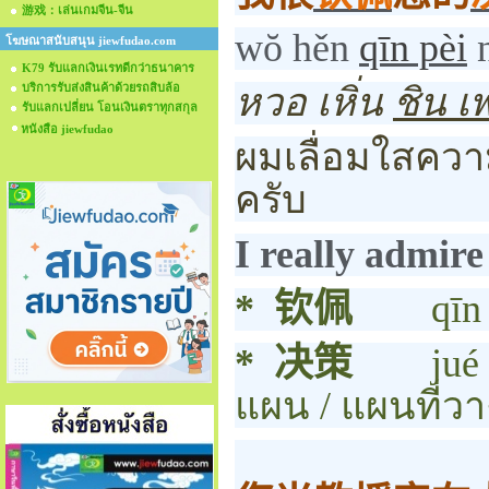
游戏：เล่นเกมจีน-จีน
wŏ hěn
qīn pèi
n
โฆษณาสนับสนุน jiewfudao.com
K79 รับแลกเงินเรทดีกว่าธนาคาร
บริการรับส่งสินค้าด้วยรถสิบล้อ
หวอ เหิ่น
ชิน เพ
รับแลกเปลี่ยน โอนเงินตราทุกสกุล
หนังสือ jiewfudao
ผมเลื่อมใสค
ครับ
I really admire
*
钦佩
qīn
*
决策
jué
แผน / แผนที่วา