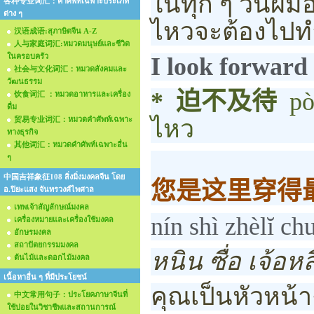
ในทุก ๆ วันผ
各种专业词汇：คำศัพท์เฉพาะประเภท
ต่าง ๆ
ไหวจะต้องไปทำ
汉语成语:สุภาษิตจีน A-Z
人与家庭词汇:หมวดมนุษย์และชีวิต
ในครอบครัว
I look forward
社会与文化词汇：หมวดสังคมและ
วัฒนธรรม
*
迫不及待
pò
饮食词汇 ：หมวดอาหารและเครื่อง
ดื่ม
贸易专业词汇：หมวดคำศัพท์เฉพาะ
ไหว
ทางธุรกิจ
其他词汇：หมวดคำศัพท์เฉพาะอื่น
ๆ
中国吉祥象征108 สิ่งมิ่งมงคลจีน โดย
您是这里穿得
อ.ปิยะแสง จันทรวงศ์ไพศาล
เทพเจ้าสัญลักษณ์มงคล
nín shì zhèlĭ ch
เครื่องหมายและเครื่องใช้มงคล
อักษรมงคล
สถาปัตยกรรมมงคล
หนิน ซื่อ เจ้อหล
ต้นไม้และดอกไม้มงคล
เนื้อหาอื่น ๆ ที่มีประโยชน์
คุณเป็นหัวหน้างา
中文常用句子：ประโยคภาษาจีนที่
ใช้บ่อยในวิชาชีพและสถานการณ์