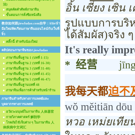
อิ้น เซี่ยง เซิน เ
法)
สมุดคัดคำศัพท์ภาษาจีน
ขั้นตอนการสั่งซือหนังสือ
รูปแบบการบริห
教你如何跟jiewfudao.com自学：แนะนำ
มือใหม่หัดเรียนภาษาจีนออนไลน์กับเว็บพี่
ได้สัมผัส)จริง ๆ
จิ๋ว
คลิ๊กนี้ สำหรับน้องใหม่
It's really imp
คลิปสอนภาษาจีนของ jiewfudao
ภาษาจีนพื้นฐาน 1 (บทที่ 1-15)
*
经营
jīn
ภาษาจีนพื้นฐาน 2 (บทที่ 16-30)
ภาษาจีนพื้นฐาน 3 (บทที่ 31-40)
ภาษาจีนพื้นฐาน 4 (บทที่ 41-45)
ภาษาจีนพื้นฐาน 5 (บทที่ 46-47)
ภาษาจีนพื้นฐานบทที่ 48
我每天都
迫不
ภาษาจีนเพื่อการค้าสำหรับหน้าร้าน
ภาษาจีนสำหรับทางการแพทย์และ
wŏ měitiān dōu
บุคลากรทางการแพทย์
อวัยวะมนุษย์ในภาษาจีน 人体器官
กายวิภาคศาสตร์ 解剖学
หวอ เหม่ยเทีย
โรคภัยไข้เจ็บต่าง ๆ ในภาษาจีน 人
体疾病中文词汇