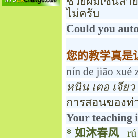
ช่วยผมเซ็นลายเ
ไม่ครับ
Could you auto
您的教学真是
nín de jiāo xué 
หนิน เตอ เจียว เ
การสอนของท่าน
Your teaching i
*
如沐春风
rú