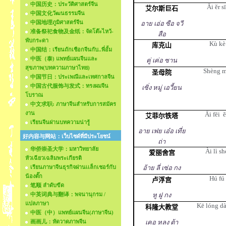
中国历史：ประวัติศาสตร์จีน
Āi ĕr sī
艾尔斯巨石
中国文化วัฒนธรรมจีน
中国地理ภูมิศาสตร์จีน
อาย เอ่อ ซือ จวี
准备祭祀食物及金纸：จัดโต๊ะไหว้-
สือ
พับกระดา
Kù kè
库克山
中国结：เรียนถักเชือกจีนกับ..พี่อั้ม
中医（泰) แพทย์แผนจีนและ
คู่ เค่อ ซาน
สุขภาพ(บทความภาษาไทย)
Shèng 
圣母院
中国节日：ประเพณีและเทศกาลจีน
中国古代服饰与发式：ทรงผมจีน
เซิ่ง หมู่ เอวี้ยน
โบราณ
中文求职: ภาษาจีนสำหรับการสมัคร
งาน
Āi fēi
ĕ
艾菲尔铁塔
เรียนจีนผ่านบทความน่ารู้
อาย เฟย เอ๋อ เที่ย
好内容与网站：เว็บไซด์ที่มีประโยชน์
ถ่า
华侨崇圣大学：มหาวิทยาลัย
Ài lì s
爱丽舍宫
หัวเฉียวเฉลิมพระเกียรติ
เรียนภาษาจีนธุรกิจผ่านเเล็กเชอร์กับ
อ้าย ลี่ เซ่อ กง
น้องตั๊ก
Hú fú
卢浮宫
笔顺 ลำดับขีด
中英词典与翻译：พจนานุกรม /
หู ฝู กง
แปลภาษา
Kē lóng dà
科隆大教堂
中医（中）แพทย์แผนจีน(ภาษาจีน)
画画儿：หัดวาดภาพจีน
เคอ หลง ต้า