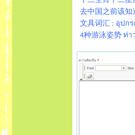
去中国之前该知道的词汇
文具词汇 : อุปกรณ์
4种游泳姿势 ท่าว่า
ความคิดเห็น
*