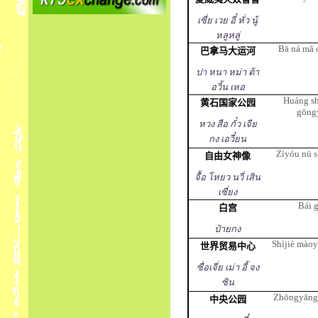
เซี่ย เวย อี๋ หั่ว นู้
หลูหลู่
Bā ná mă 
巴拿马大运河
ปา หนา หม่า ต้า
อวิ้น เหอ
Huáng sh
黄石国家公园
gōng
หวง สือ กั๋ว เจีย
กง เอวี๋ยน
Zìyóu nü s
自由女神像
จื้อ โหยว นวี่ เสิน
เซี่ยง
Bái 
白宫
ป๋ายกง
Shìjiè màoy
世界贸易中心
ซื่อเจี่ย เม่า อี้ จง
ซิน
Zhōngyāng
中央公园