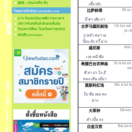
游戏：เล่นเกมจีน-จีน
เจี้ยวถัง
Bĭ sà 
比萨斜塔
โฆษณาสนับสนุน jiewfudao.com
K79 รับแลกเงินเรทดีกว่าธนาคาร
ปี่ ซ่า เสีย ถ่า
บริการรับส่งสินค้าด้วยรถสิบล้อ
Gŭ luó mă 
古罗马圆形剧场
รับแลกเปลี่ยน โอนเงินตราทุกสกุล
jù c
หนังสือ jiewfudao
กู่ หลัว หม่า เอ
วี๋ยน สิง จวี้ ฉ่าง
Wēi n
威尼斯
เวย หนี ซือ
Xī là bā tá
希腊巴台农神庙
mi
ซี ล่า ปา ไถ อี
หนง เสิน เมี่ยว
Mò sī kē h
莫斯科红场
โม่ ซือ เคอ หง
ฉ่าง
Dà bèn
大笨钟
ต้า เปิ้น จง
Bái jīn 
白金汉宫