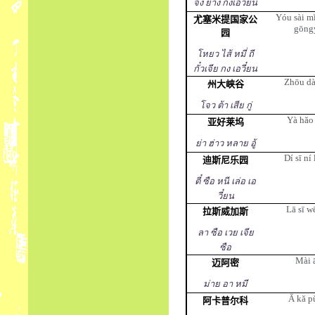
จง ยาง กงเอวี๋ยน
Yóu sài mĭ
尤塞米提国家公
gōng
园
โหยว ไส้ หมี่ ถี
กั๋วเจีย กง เอวี๋ยน
Zhōu dà
州大峡谷
โจว ต้า เสีย กู่
Yà hăo 
亚好莱坞
ย่า ฮ่าว หลาย อู้
Dí sī ní
迪斯尼乐园
ตี๋ ซือ หนี เล่อ เอ
วี๋ยน
Lā sī wē
拉斯威加斯
ลา ซือ เวย เจีย
ซือ
Mài 
迈阿密
ม่าย อา หมี
Ā kă pŭ
阿卡普尔科