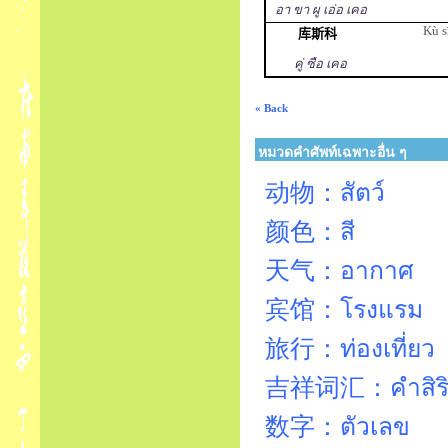
อา ขา ผู เอ่อ เคอ
Kù s
库斯科
คู่ ซือ เคอ
« Back
หมวดคำศัพท์เฉพาะอื่น ๆ
动物：สัตว์
颜色：สี
天气：อากาศ
宾馆：โรงแรม
旅行：ท่องเที่ยว
吉祥词汇：คำสิร
数字：ตัวเลข