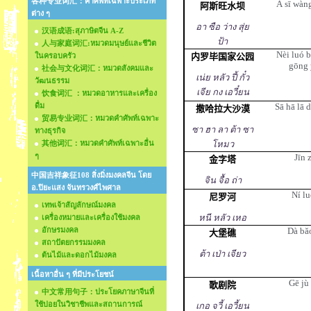
各种专业词汇：คำศัพท์เฉพาะประเภท
Ā sī wàng
阿斯旺水坝
ต่าง ๆ
อา ซือ ว่าง สุ่ย
汉语成语:สุภาษิตจีน A-Z
ป้า
人与家庭词汇:หมวดมนุษย์และชีวิต
Nèi luó b
ในครอบครัว
内罗毕国家公园
gōng
社会与文化词汇：หมวดสังคมและ
เน่ย หลัว ปี้ กั๋ว
วัฒนธรรม
เจีย กง เอวี๋ยน
饮食词汇 ：หมวดอาหารและเครื่อง
ดื่ม
Sā hā lā 
撒哈拉大沙漠
贸易专业词汇：หมวดคำศัพท์เฉพาะ
ซา ฮา ลา ต้า ซา
ทางธุรกิจ
其他词汇：หมวดคำศัพท์เฉพาะอื่น
โหมว
ๆ
Jīn z
金字塔
中国吉祥象征108 สิ่งมิ่งมงคลจีน โดย
จิน จื้อ ถ่า
อ.ปิยะแสง จันทรวงศ์ไพศาล
Ní lu
尼罗河
เทพเจ้าสัญลักษณ์มงคล
หนี หลัว เหอ
เครื่องหมายและเครื่องใช้มงคล
อักษรมงคล
Dà băo
大堡礁
สถาปัตยกรรมมงคล
ต้า เป่า เจียว
ต้นไม้และดอกไม้มงคล
เนื้อหาอื่น ๆ ที่มีประโยชน์
Gē jù
歌剧院
中文常用句子：ประโยคภาษาจีนที่
ใช้บ่อยในวิชาชีพและสถานการณ์
เกอ จวี้ เอวี้ยน