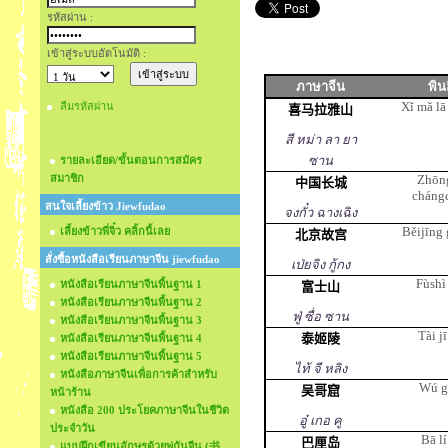
รหัสผ่าน :
เข้าสู่ระบบอัตโนมัติ :
ภาษาจีน
พิน
Xĭ mă lā
ลืมรหัสผ่าน
喜马拉雅山
สี หม่า ลา ยา
ซาน
รายละเอียด/ขั้นตอนการสมัคร
สมาชิก
Zhōn
中国长城
cháng
สนใจเลี้ยงข้าว Jiewfudao
จงกั๋ว ฉางเฉิง
Běijīng
เลี้ยงข้าวพี่จิ๋ว คลิ้กนี้เลย
北京故宫
สั่งซื้อหนังสือเรียนภาษาจีน jiewfudao
เป่ยจิง กู้กง
Fùshì
หนังสือเรียนภาษาจีนพื้นฐาน 1
富士山
หนังสือเรียนภาษาจีนพื้นฐาน 2
ฟู่ ซื่อ ซาน
หนังสือเรียนภาษาจีนพื้นฐาน 3
Tài jī
泰姬陵
หนังสือเรียนภาษาจีนพื้นฐาน 4
หนังสือเรียนภาษาจีนพื้นฐาน 5
ไท้ จี หลิง
หนังสือภาษาจีนเพื่อการค้าสำหรับ
Wú g
吴哥窟
หน้าร้าน
หนังสือ 200 ประโยคภาษาจีนในชีวิต
อู๋ เกอ คู
ประจำวัน
Bā lí
巴厘岛
แบบฝึกเขียนอักษรด้วยพู่กันจีน (书