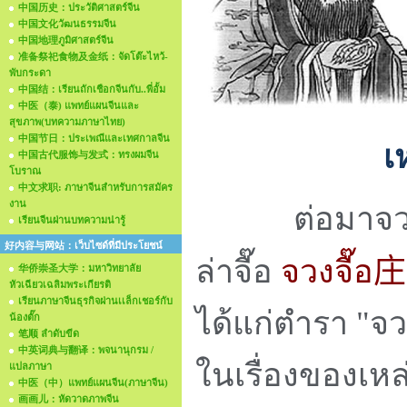
中国历史：ประวัติศาสตร์จีน
中国文化วัฒนธรรมจีน
中国地理ภูมิศาสตร์จีน
准备祭祀食物及金纸：จัดโต๊ะไหว้-
พับกระดา
中国结：เรียนถักเชือกจีนกับ..พี่อั้ม
中医（泰) แพทย์แผนจีนและ
สุขภาพ(บทความภาษาไทย)
中国节日：ประเพณีและเทศกาลจีน
中国古代服饰与发式：ทรงผมจีน
โบราณ
中文求职: ภาษาจีนสำหรับการสมัคร
งาน
ต่อมาจวงจื๊
เรียนจีนผ่านบทความน่ารู้
好内容与网站：เว็บไซด์ที่มีประโยชน์
ล่าจื๊อ
จวงจื๊อ
庄
华侨崇圣大学：มหาวิทยาลัย
หัวเฉียวเฉลิมพระเกียรติ
เรียนภาษาจีนธุรกิจผ่านเเล็กเชอร์กับ
ได้แก่ตำรา "จ
น้องตั๊ก
笔顺 ลำดับขีด
中英词典与翻译：พจนานุกรม /
ในเรื่องของเหล
แปลภาษา
中医（中）แพทย์แผนจีน(ภาษาจีน)
画画儿：หัดวาดภาพจีน