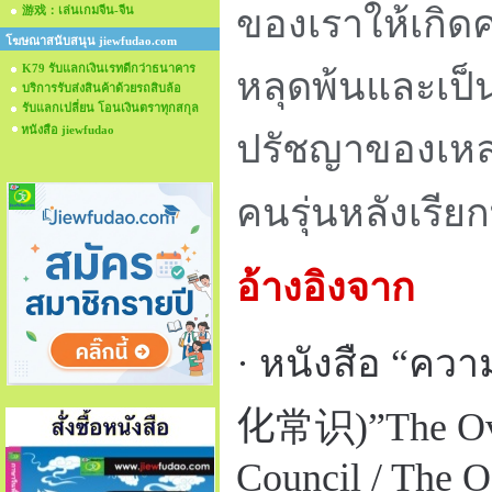
ของเราให้เกิด
游戏：เล่นเกมจีน-จีน
โฆษณาสนับสนุน jiewfudao.com
K79 รับแลกเงินเรทดีกว่าธนาคาร
หลุดพ้นและเป็
บริการรับส่งสินค้าด้วยรถสิบล้อ
รับแลกเปลี่ยน โอนเงินตราทุกสกุล
หนังสือ jiewfudao
ปรัชญาของเหล่า
คนรุ่นหลังเรีย
อ้างอิงจาก
· หนังสือ “ความร
化
常
识
)”The Ov
Council / The O