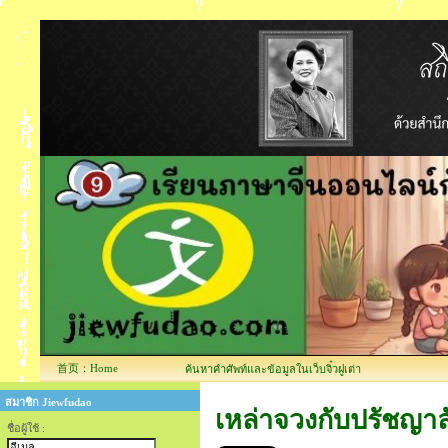
首页：Home
ค้นหาคำศัพท์และข้อมูลในเว็บจิ๋วฝูเต่า
สมาชิก Jiewfudao
เหล่าจวงกับปรัช
ชื่อผู้ใช้ :