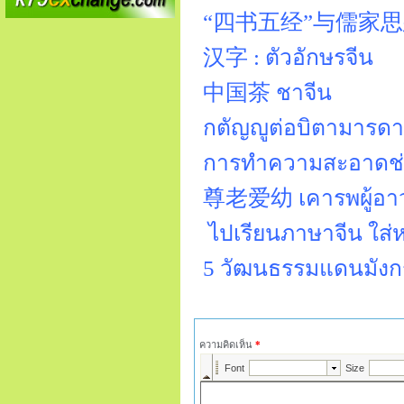
“四书五经”与儒家思想" ซื่อซูอ
汉字 : ตัวอักษรจีน
中国茶 ชาจีน
กตัญญูต่อบิตามา
การทำความสะอาดช่
尊老爱幼 เคารพผู้อาวุ
ไปเรียนภาษาจีน ใส่
5 วัฒนธรรมแดนมังกร ท
ความคิดเห็น
*