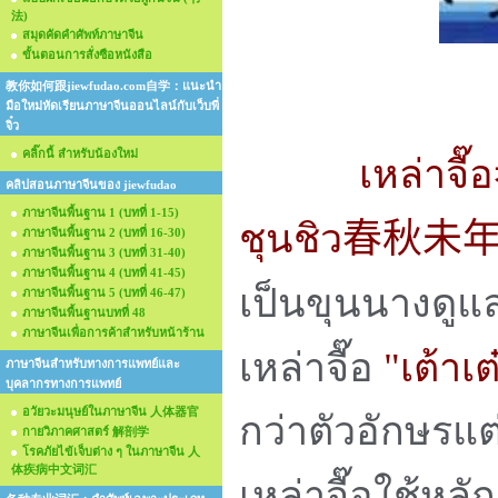
法)
สมุดคัดคำศัพท์ภาษาจีน
ขั้นตอนการสั่งซือหนังสือ
教你如何跟jiewfudao.com自学：แนะนำ
มือใหม่หัดเรียนภาษาจีนออนไลน์กับเว็บพี่
จิ๋ว
คลิ๊กนี้ สำหรับน้องใหม่
เหล่าจื๊อ
คลิปสอนภาษาจีนของ jiewfudao
ภาษาจีนพื้นฐาน 1 (บทที่ 1-15)
ชุนชิว
春秋未
ภาษาจีนพื้นฐาน 2 (บทที่ 16-30)
ภาษาจีนพื้นฐาน 3 (บทที่ 31-40)
ภาษาจีนพื้นฐาน 4 (บทที่ 41-45)
เป็นขุนนางดูแ
ภาษาจีนพื้นฐาน 5 (บทที่ 46-47)
ภาษาจีนพื้นฐานบทที่ 48
ภาษาจีนเพื่อการค้าสำหรับหน้าร้าน
เหล่าจื๊อ
"เต้าเต
ภาษาจีนสำหรับทางการแพทย์และ
บุคลากรทางการแพทย์
อวัยวะมนุษย์ในภาษาจีน 人体器官
กว่าตัวอักษรแต
กายวิภาคศาสตร์ 解剖学
โรคภัยไข้เจ็บต่าง ๆ ในภาษาจีน 人
体疾病中文词汇
เหล่าจื๊อใช้หลัก