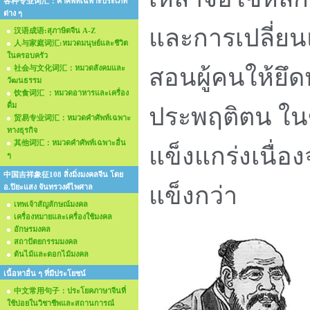
各种专业词汇：คำศัพท์เฉพาะประเภท
ต่าง ๆ
และการเปลี่ยน
汉语成语:สุภาษิตจีน A-Z
人与家庭词汇:หมวดมนุษย์และชีวิต
ในครอบครัว
社会与文化词汇：หมวดสังคมและ
สอนผู้คนให้ยึ
วัฒนธรรม
饮食词汇 ：หมวดอาหารและเครื่อง
ดื่ม
ประพฤติตน ใน
贸易专业词汇：หมวดคำศัพท์เฉพาะ
ทางธุรกิจ
其他词汇：หมวดคำศัพท์เฉพาะอื่น
แข็งแกร่งเนื่อ
ๆ
中国吉祥象征108 สิ่งมิ่งมงคลจีน โดย
แข็งกว่า
อ.ปิยะแสง จันทรวงศ์ไพศาล
เทพเจ้าสัญลักษณ์มงคล
เครื่องหมายและเครื่องใช้มงคล
อักษรมงคล
สถาปัตยกรรมมงคล
ต้นไม้และดอกไม้มงคล
เนื้อหาอื่น ๆ ที่มีประโยชน์
中文常用句子：ประโยคภาษาจีนที่
ใช้บ่อยในวิชาชีพและสถานการณ์