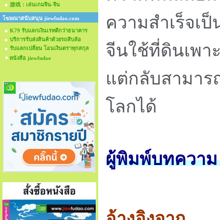
游戏：เล่นเกมจีน-จีน
ความสำเร็จเป็น
โฆษณาสนับสนุน jiewfudao.com
K79 รับแลกเงินเรทดีกว่าธนาคาร
บริการรับส่งสินค้าด้วยรถสิบล้อ
จีนใช้ที่ดินเพา
รับแลกเปลี่ยน โอนเงินตราทุกสกุล
หนังสือ jiewfudao
แต่กลับสามาร
โลกได้
ผู้พิมพ์บทควา
อ้างอิงจาก