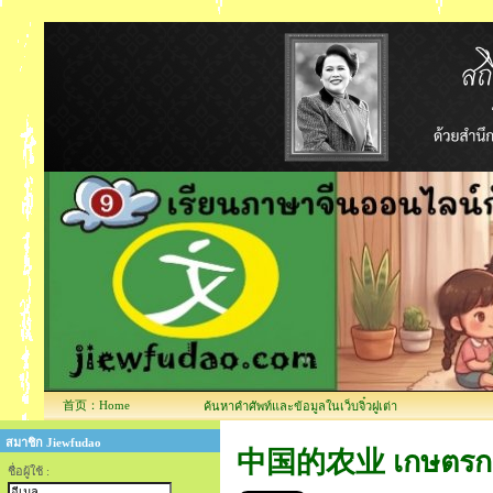
首页：Home
ค้นหาคำศัพท์และข้อมูลในเว็บจิ๋วฝูเต่า
สมาชิก Jiewfudao
中国的农业 เกษตรกร
ชื่อผู้ใช้ :