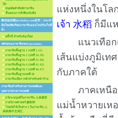
法)
แห่งหนึ่งในโล
สมุดคัดคำศัพท์ภาษาจีน
ขั้นตอนการสั่งซือหนังสือ
教你如何跟jiewfudao.com自学：แนะนำ
เจ้า 水稻
ก็มีแห
มือใหม่หัดเรียนภาษาจีนออนไลน์กับเว็บพี่
จิ๋ว
คลิ๊กนี้ สำหรับน้องใหม่
แนวเทือก
คลิปสอนภาษาจีนของ jiewfudao
ภาษาจีนพื้นฐาน 1 (บทที่ 1-15)
เส้นแบ่งภูมิเท
ภาษาจีนพื้นฐาน 2 (บทที่ 16-30)
ภาษาจีนพื้นฐาน 3 (บทที่ 31-40)
ภาษาจีนพื้นฐาน 4 (บทที่ 41-45)
กับภาคใต้
ภาษาจีนพื้นฐาน 5 (บทที่ 46-47)
ภาษาจีนพื้นฐานบทที่ 48
ภาษาจีนเพื่อการค้าสำหรับหน้าร้าน
ภาษาจีนสำหรับทางการแพทย์และ
ภาคเหนือที่อ
บุคลากรทางการแพทย์
อวัยวะมนุษย์ในภาษาจีน 人体器官
แม่น้ำหวายเหอ
กายวิภาคศาสตร์ 解剖学
โรคภัยไข้เจ็บต่าง ๆ ในภาษาจีน 人
体疾病中文词汇