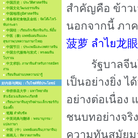
中国历史：ประวัติศาสตร์จีน
สำคัญคือ ข้าวเจ้
中国文化วัฒนธรรมจีน
中国地理ภูมิศาสตร์จีน
准备祭祀食物及金纸：จัดโต๊ะไหว้-
นอกจากนี้
ภาคใ
พับกระดา
中国结：เรียนถักเชือกจีนกับ..พี่อั้ม
中医（泰) แพทย์แผนจีนและ
菠萝 ลำไย龙眼 ล
สุขภาพ(บทความภาษาไทย)
中国节日：ประเพณีและเทศกาลจีน
中国古代服饰与发式：ทรงผมจีน
โบราณ
รัฐบาลจีนให
中文求职: ภาษาจีนสำหรับการสมัคร
งาน
เรียนจีนผ่านบทความน่ารู้
เป็นอย่างยิ่ง ไ
好内容与网站：เว็บไซด์ที่มีประโยชน์
华侨崇圣大学：มหาวิทยาลัย
อย่างต่อเนื่
หัวเฉียวเฉลิมพระเกียรติ
เรียนภาษาจีนธุรกิจผ่านเเล็กเชอร์กับ
น้องตั๊ก
ชนบทอย่าง
จริ
笔顺 ลำดับขีด
中英词典与翻译：พจนานุกรม /
แปลภาษา
中医（中）แพทย์แผนจีน(ภาษาจีน)
ความทันสมัยม
画画儿：หัดวาดภาพจีน