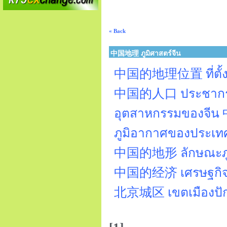
« Back
中国地理 ภูมิศาสตร์จีน
中国的地理位置 ที่ตั้งท
中国的人口 ประชากร
อุตสาหกรรมของจ
ภูมิอากาศของประ
中国的地形 ลักษณะภูม
中国的经济 เศรษฐกิจข
北京城区 เขตเมืองปักก