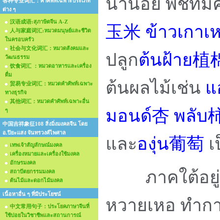
น้ำน้อย พืชที่
各种专业词汇：คำศัพท์เฉพาะประเภท
ต่าง ๆ
汉语成语:สุภาษิตจีน A-Z
玉米 ข้าวเกาเ
人与家庭词汇:หมวดมนุษย์และชีวิต
ในครอบครัว
社会与文化词汇：หมวดสังคมและ
ปลูก
ต้นฝ้าย
วัฒนธรรม
饮食词汇 ：หมวดอาหารและเครื่อง
ดื่ม
ต้นผลไม้เช่น
แ
贸易专业词汇：หมวดคำศัพท์เฉพาะ
ทางธุรกิจ
其他词汇：หมวดคำศัพท์เฉพาะอื่น
มอนด์杏 พลั
ๆ
中国吉祥象征108 สิ่งมิ่งมงคลจีน โดย
อ.ปิยะแสง จันทรวงศ์ไพศาล
และ
องุ่น葡萄
เ
เทพเจ้าสัญลักษณ์มงคล
เครื่องหมายและเครื่องใช้มงคล
อักษรมงคล
ภาคใต้อยู่ทา
สถาปัตยกรรมมงคล
ต้นไม้และดอกไม้มงคล
เนื้อหาอื่น ๆ ที่มีประโยชน์
หวายเหอ ทำกา
中文常用句子：ประโยคภาษาจีนที่
ใช้บ่อยในวิชาชีพและสถานการณ์