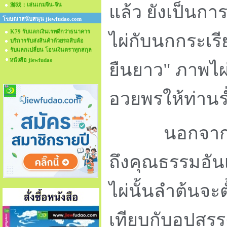
游戏：เล่นเกมจีน-จีน
แล้ว ยังเป็นก
โฆษณาสนับสนุน jiewfudao.com
K79 รับแลกเงินเรทดีกว่าธนาคาร
ไผ่กับนกกระเร
บริการรับส่งสินค้าด้วยรถสิบล้อ
รับแลกเปลี่ยน โอนเงินตราทุกสกุล
หนังสือ jiewfudao
ยืนยาว" ภาพไผ
อวยพรให้ท่านร
นอกจากนี้ "
ถึงคุณธรรมอัน
ไผ่นั้นลำต้นจะต
เทียบกับอุปสรร