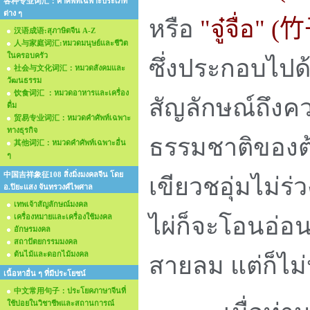
各种专业词汇：คำศัพท์เฉพาะประเภท
ต่าง ๆ
หรือ
"จู๋จื่อ" (
竹
汉语成语:สุภาษิตจีน A-Z
人与家庭词汇:หมวดมนุษย์และชีวิต
ในครอบครัว
ซึ่งประกอบไปด้
社会与文化词汇：หมวดสังคมและ
วัฒนธรรม
饮食词汇 ：หมวดอาหารและเครื่อง
สัญลักษณ์ถึง
ดื่ม
贸易专业词汇：หมวดคำศัพท์เฉพาะ
ทางธุรกิจ
ธรรมชาติของต้น
其他词汇：หมวดคำศัพท์เฉพาะอื่น
ๆ
中国吉祥象征108 สิ่งมิ่งมงคลจีน โดย
เขียวชอุ่มไม่
อ.ปิยะแสง จันทรวงศ์ไพศาล
เทพเจ้าสัญลักษณ์มงคล
เครื่องหมายและเครื่องใช้มงคล
ไผ่ก็จะโอนอ่อ
อักษรมงคล
สถาปัตยกรรมมงคล
ต้นไม้และดอกไม้มงคล
สายลม แต่ก็ไม่
เนื้อหาอื่น ๆ ที่มีประโยชน์
中文常用句子：ประโยคภาษาจีนที่
ใช้บ่อยในวิชาชีพและสถานการณ์