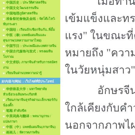
เมื่อท่านมอง
中国历史：ประวัติศาสตร์จีน
中国文化วัฒนธรรมจีน
中国地理ภูมิศาสตร์จีน
เข้มแข็งและทร
准备祭祀食物及金纸：จัดโต๊ะไหว้-
พับกระดา
中国结：เรียนถักเชือกจีนกับ..พี่อั้ม
แรง" ในขณะที่
中医（泰) แพทย์แผนจีนและ
สุขภาพ(บทความภาษาไทย)
中国节日：ประเพณีและเทศกาลจีน
หมายถึง "ความเ
中国古代服饰与发式：ทรงผมจีน
โบราณ
中文求职: ภาษาจีนสำหรับการสมัคร
ในวัยหนุ่มสาว
งาน
เรียนจีนผ่านบทความน่ารู้
好内容与网站：เว็บไซด์ที่มีประโยชน์
อักษรจีนคำว่า
华侨崇圣大学：มหาวิทยาลัย
หัวเฉียวเฉลิมพระเกียรติ
เรียนภาษาจีนธุรกิจผ่านเเล็กเชอร์กับ
ใกล้เคียงกับคำ
น้องตั๊ก
笔顺 ลำดับขีด
中英词典与翻译：พจนานุกรม /
นอกจากภาพไผ่
แปลภาษา
中医（中）แพทย์แผนจีน(ภาษาจีน)
画画儿：หัดวาดภาพจีน