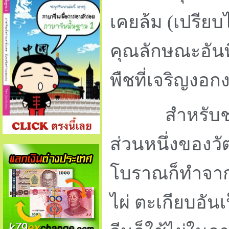
เคยล้ม (เปรียบไ
คุณลักษณะอันพิ
พืชที่เจริญงอ
สำหรับชาวจี
ส่วนหนึ่งของว
โบราณก็ทำจากม้
ไผ่ ตะเกียบอั