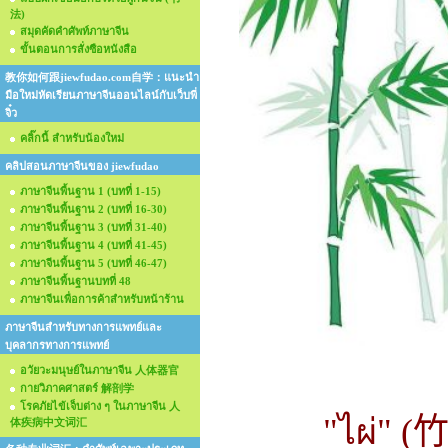
法)
สมุดคัดคำศัพท์ภาษาจีน
ขั้นตอนการสั่งซือหนังสือ
教你如何跟jiewfudao.com自学：แนะนำ
มือใหม่หัดเรียนภาษาจีนออนไลน์กับเว็บพี่
จิ๋ว
คลิ๊กนี้ สำหรับน้องใหม่
คลิปสอนภาษาจีนของ jiewfudao
ภาษาจีนพื้นฐาน 1 (บทที่ 1-15)
ภาษาจีนพื้นฐาน 2 (บทที่ 16-30)
ภาษาจีนพื้นฐาน 3 (บทที่ 31-40)
ภาษาจีนพื้นฐาน 4 (บทที่ 41-45)
ภาษาจีนพื้นฐาน 5 (บทที่ 46-47)
ภาษาจีนพื้นฐานบทที่ 48
ภาษาจีนเพื่อการค้าสำหรับหน้าร้าน
ภาษาจีนสำหรับทางการแพทย์และ
บุคลากรทางการแพทย์
อวัยวะมนุษย์ในภาษาจีน 人体器官
กายวิภาคศาสตร์ 解剖学
โรคภัยไข้เจ็บต่าง ๆ ในภาษาจีน 人
"ไผ่" (
竹
体疾病中文词汇