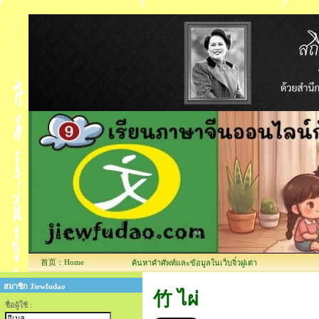
首页：Home
ค้นหาคำศัพท์และข้อมูลในเว็บจิ๋วฝูเต่า
สมาชิก Jiewfudao
竹 ไผ่
ชื่อผู้ใช้ :