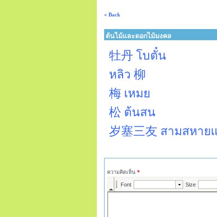
« Back
ต้นไม้และดอกไม้มงคล
牡丹 โบตั๋น
หลิว 柳
梅 เหมย
松 ต้นสน
岁塞三友 สามสหายแห่
ความคิดเห็น
*