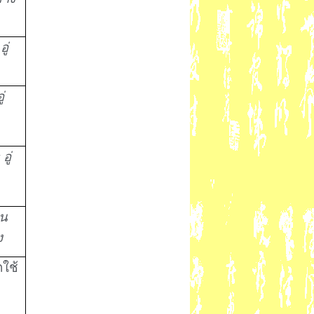
ู่
่
อู่
าน
ง
ถใช้