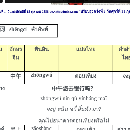
ปรับปรุงครั้งที่ 2 วันศุกร์ที่ 
ั้งที่ 1 วันพฤหัสบดีที่ 15 ตุลาคม 2558 www.jiewfudao.com /
词
shēngcí
คำศัพท์
บ
อักษร
พินอิน
แปลไทย
คำอ่
จีน
ไท
zhōngwŭ
ตอนเที่ยง
จงอู
中午
่าง
中午您去银行吗？
zhōngwŭ nín qù yínháng ma?
จงอู่ หนิน ชวี่ อิ๋นหัง มา?
คุณไปธนาคารตอนเที่ยงหรือไม่
zăoshàng
ท์
ตอนเช้า
จ่าว ซ
早上