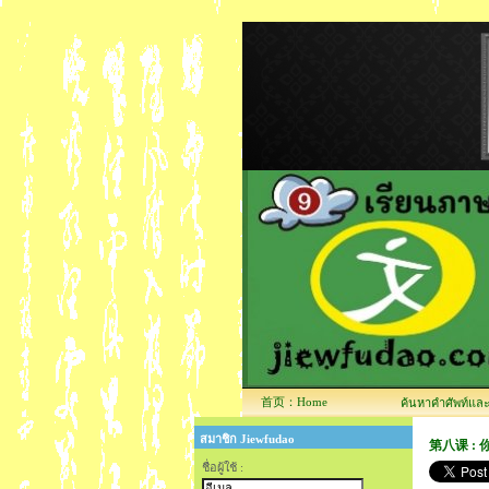
首页：Home
ค้นหาคำศัพท์และข้
สมาชิก Jiewfudao
第八课 : 你吃
ชื่อผู้ใช้ :