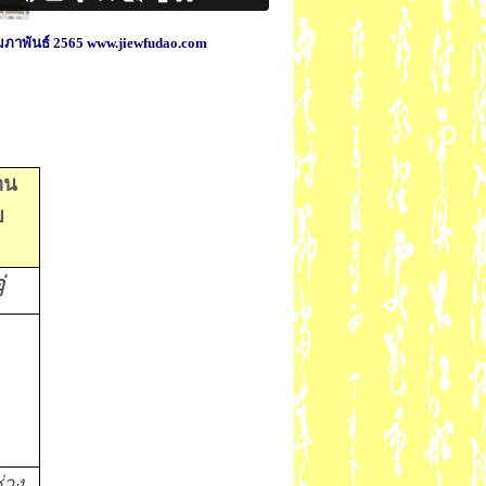
11 กุมภาพันธ์ 2565 www.jiewfudao.com
าน
ย
่
่าง