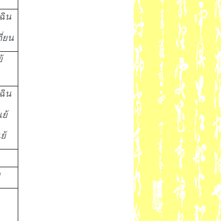
ฉิน
ี่ยน
้
ฉิน
เย้
ย้