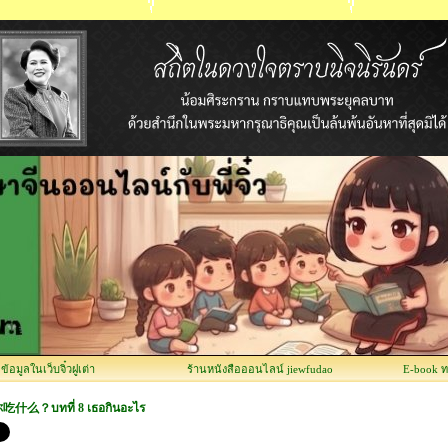
อมูลในเว็บจิ๋วฝูเต่า
ร้านหนังสือออนไลน์ jiewfudao
E-book 
什么？บทที่ 8 เธอกินอะไร