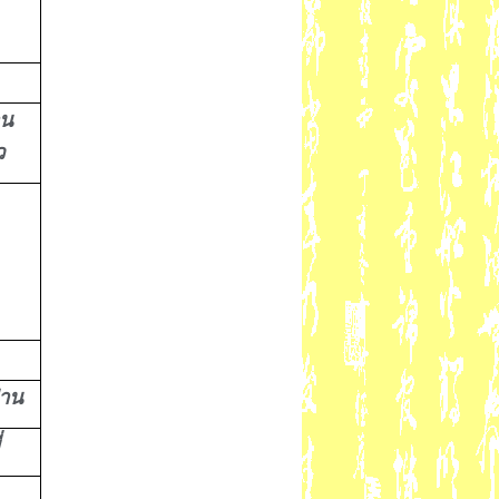
น
ว
่าน