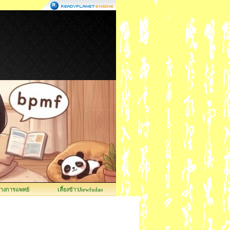
ทางการแพทย์
เลี้ยงข้าวJiewfudao