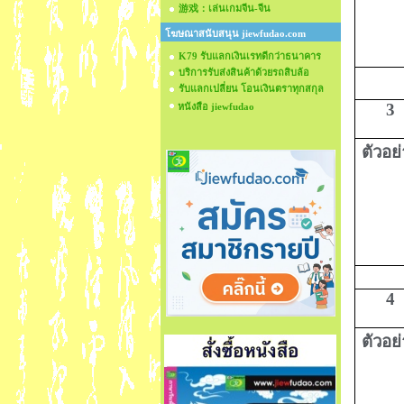
游戏：เล่นเกมจีน-จีน
โฆษณาสนับสนุน jiewfudao.com
K79 รับแลกเงินเรทดีกว่าธนาคาร
บริการรับส่งสินค้าด้วยรถสิบล้อ
รับแลกเปลี่ยน โอนเงินตราทุกสกุล
3
หนังสือ jiewfudao
ตัวอย
4
ตัวอย