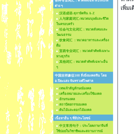
各种专业词汇：คำศัพท์เฉพาะประเภท
ต่าง ๆ
เพิ่มเ
汉语成语:สุภาษิตจีน A-Z
人与家庭词汇:หมวดมนุษย์และชีวิต
ในครอบครัว
社会与文化词汇：หมวดสังคมและ
วัฒนธรรม
饮食词汇 ：หมวดอาหารและเครื่อง
ดื่ม
贸易专业词汇：หมวดคำศัพท์เฉพาะ
ทางธุรกิจ
其他词汇：หมวดคำศัพท์เฉพาะอื่น
ๆ
中国吉祥象征108 สิ่งมิ่งมงคลจีน โดย
อ.ปิยะแสง จันทรวงศ์ไพศาล
เทพเจ้าสัญลักษณ์มงคล
เครื่องหมายและเครื่องใช้มงคล
อักษรมงคล
สถาปัตยกรรมมงคล
ต้นไม้และดอกไม้มงคล
เนื้อหาอื่น ๆ ที่มีประโยชน์
中文常用句子：ประโยคภาษาจีนที่
ใช้บ่อยในวิชาชีพและสถานการณ์