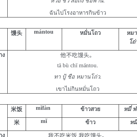
หว่อ ชวี่ สือถัง ชือฟ่าน.
ฉันไปโรงอาหารกินข้าว
mántou
หมั่นโถว
หมา
馒头
โถ่
่าง
他不吃馒头。
tā bù chī mántou.
ทา ปู้ ชือ หมานโถ่ว.
เขาไม่กินหมั่นโถว
mĭfàn
ข้าวสวย
หมี่ ฟ
米饭
mĭ
ข้าว
หมี่
米
่าง
我不吃米饭,我吃馒头。