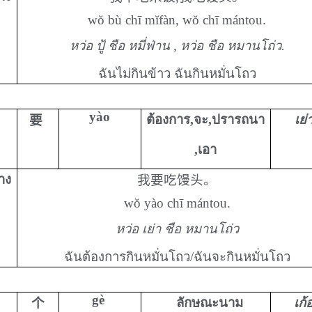
wŏ bù chī mĭfàn, wŏ chī mántou.
หว่อ ปู้ ชือ หมี่ฟ่าน , หว่อ ชือ หมานโถ่ว.
ฉันไม่กินข้าว ฉันกินหมั่นโถว
yào
ต้องการ,จะ,ปรารถนา
เย่
要
,เอา
่าง
我要吃馒头。
wŏ yào chī mántou.
หว่อ เย่า ชือ หมานโถ่ว
ฉันต้องการกินหมั่นโถว/ฉันจะกินหมั่นโถว
gè
ลักษณะนาม
เก้
个