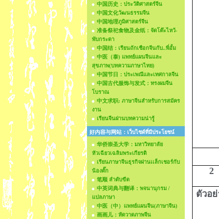
中国历史：ประวัติศาสตร์จีน
中国文化วัฒนธรรมจีน
中国地理ภูมิศาสตร์จีน
准备祭祀食物及金纸：จัดโต๊ะไหว้-
พับกระดา
中国结：เรียนถักเชือกจีนกับ..พี่อั้ม
中医（泰) แพทย์แผนจีนและ
สุขภาพ(บทความภาษาไทย)
中国节日：ประเพณีและเทศกาลจีน
中国古代服饰与发式：ทรงผมจีน
โบราณ
中文求职: ภาษาจีนสำหรับการสมัคร
งาน
เรียนจีนผ่านบทความน่ารู้
好内容与网站：เว็บไซด์ที่มีประโยชน์
华侨崇圣大学：มหาวิทยาลัย
หัวเฉียวเฉลิมพระเกียรติ
เรียนภาษาจีนธุรกิจผ่านเเล็กเชอร์กับ
2
น้องตั๊ก
笔顺 ลำดับขีด
中英词典与翻译：พจนานุกรม /
ตัวอย
แปลภาษา
中医（中）แพทย์แผนจีน(ภาษาจีน)
画画儿：หัดวาดภาพจีน