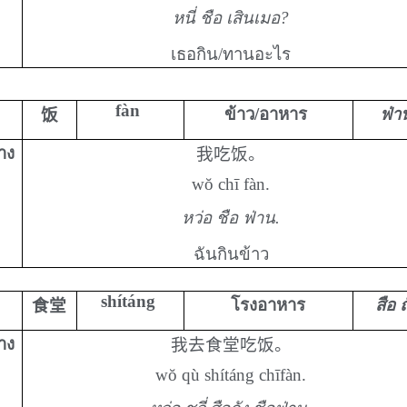
หนี่ ชือ เสินเมอ?
เธอกิน/ทานอะไร
fàn
ข้าว/อาหาร
ฟ่า
饭
่าง
我吃饭。
wŏ chī fàn.
หว่อ ชือ ฟ่าน.
ฉันกินข้าว
shítáng
โรงอาหาร
สือ ถ
食堂
่าง
我去食堂吃饭。
wŏ qù shítáng chīfàn.