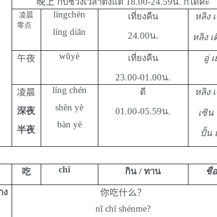
晚上
กับช่วงเวลาตั้งแต่
18.00-24.59
น. ก็ได้ค่ะ
língchén
凌晨
เที่ยงคืน
หลิง เ
零点
líng diăn
24.00
น.
หลิง เต
wŭyè
เที่ยงคืน
อู่ เย
午夜
23.00-01.00
น.
líng chén
ตี
หลิง เ
凌晨
shēn yè
深夜
01.00-05.59
น.
เซิน 
bàn yè
半夜
ปั้น เ
chī
กิน / ทาน
ชือ
吃
่าง
你吃什么？
nĭ chī shénme?