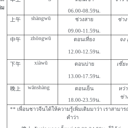
ติม
06.00-08.59น.
shàngwŭ
ช่วงสาย
ซ่าง อ
上午
09.00-11.59น.
zhōngwŭ
ตอนเที่ยง
จง อู
中午
12.00-12.59
น.
xiàwŭ
ตอนบ่าย
เซี่ยะ 
下午
13.00-17.59
น.
wănshàng
ตอนเย็น
หว่
晚上
ซ่า
18.00-23.59
น.
**
เพื่อนชาวจีนได้ให้ความรู้เพิ่มเติมมาว่า เราสามาร
คำว่า