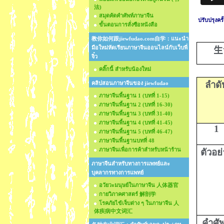
法)
สมุดคัดคำศัพท์ภาษาจีน
ปรับปรุงคร
ขั้นตอนการสั่งซือหนังสือ
教你如何跟jiewfudao.com自学：แนะนำ
มือใหม่หัดเรียนภาษาจีนออนไลน์กับเว็บพี่
生
จิ๋ว
คลิ๊กนี้ สำหรับน้องใหม่
ลำดั
คลิปสอนภาษาจีนของ jiewfudao
ภาษาจีนพื้นฐาน 1 (บทที่ 1-15)
ภาษาจีนพื้นฐาน 2 (บทที่ 16-30)
ภาษาจีนพื้นฐาน 3 (บทที่ 31-40)
ภาษาจีนพื้นฐาน 4 (บทที่ 41-45)
1
ภาษาจีนพื้นฐาน 5 (บทที่ 46-47)
ภาษาจีนพื้นฐานบทที่ 48
ภาษาจีนเพื่อการค้าสำหรับหน้าร้าน
ตัวอย
ภาษาจีนสำหรับทางการแพทย์และ
บุคลากรทางการแพทย์
อวัยวะมนุษย์ในภาษาจีน 人体器官
กายวิภาคศาสตร์ 解剖学
โรคภัยไข้เจ็บต่าง ๆ ในภาษาจีน 人
体疾病中文词汇
คำศัพ