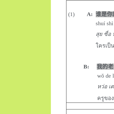
(
1
)
A:
谁是你
shuí shì nĭ d
สุย ซื่อ
ใครเป็
B:
我的老
wŏ de lăoshī 
หว่อ เต
ครูของ