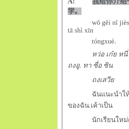
A:
我给你介绍
学。
wŏ gĕi nĭ jièshào 
tā shì xīn
tóngxué.
หว่อ เก๋ย หนี่ เจี้ยเ
ถงอู. ทา ซื่อ ซิน
ถงเสวีย
ฉันแนะนำให้คุณ(
ของฉัน.เค้าเป็น
นักเรียนใหม่(เพื