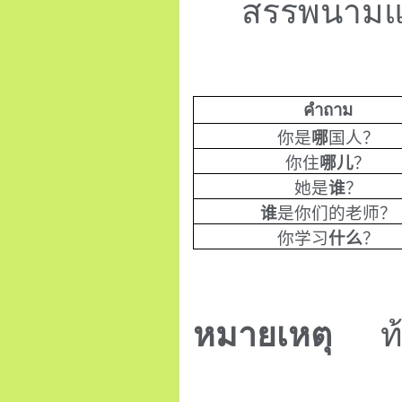
สรรพนามแ
คำถาม
你是
哪
国人
？
你住
哪儿
？
她是
谁
？
谁
是你们的老师
？
你学习
什么
？
หมายเหตุ
ท้า