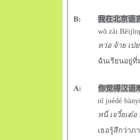
B:
我在北京语
wŏ zài Bĕijīng y
หว่อ จ้าย เป่ย
ฉันเรียนอยู่ท
A:
你觉得汉语
nĭ juédé hànyŭ 
หนี่ เจวี๋ยเต๋
เธอรู้สึกว่าภ