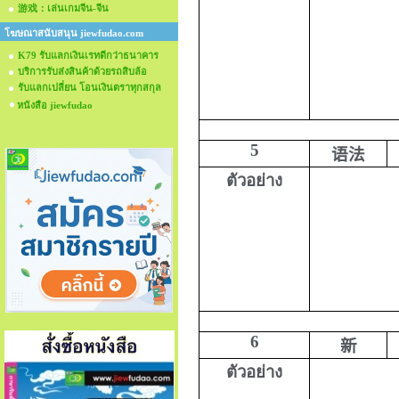
游戏：เล่นเกมจีน-จีน
โฆษณาสนับสนุน jiewfudao.com
K79 รับแลกเงินเรทดีกว่าธนาคาร
บริการรับส่งสินค้าด้วยรถสิบล้อ
รับแลกเปลี่ยน โอนเงินตราทุกสกุล
หนังสือ jiewfudao
5
语法
ตัวอย่าง
6
新
ตัวอย่าง