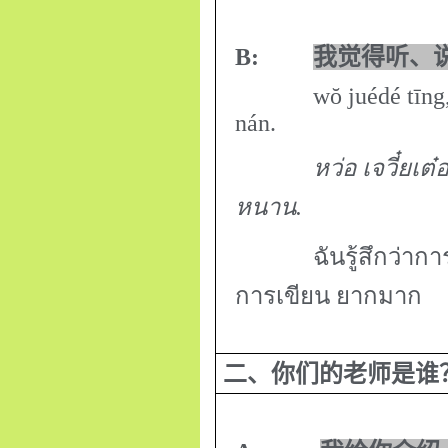
B:
我觉得听、
wŏ juédé tīng, shu
nán.
หว่อ เจวี๋ยเต๋อ ท
หนาน.
ฉันรู้สึกว่าก
การเขียน ยากมาก
二、你们的老师是谁