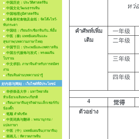
中国历史：ประวัติศาสตร์จีน
หว่อ
中国文化วัฒนธรรมจีน
中国地理ภูมิศาสตร์จีน
准备祭祀食物及金纸：จัดโต๊ะไหว้-
พับกระดา
คำศัพท์เพิ่ม
一年级
中国结：เรียนถักเชือกจีนกับ..พี่อั้ม
中医（泰) แพทย์แผนจีนและ
เติม
二年级
สุขภาพ(บทความภาษาไทย)
中国节日：ประเพณีและเทศกาลจีน
中国古代服饰与发式：ทรงผมจีน
三年级
โบราณ
中文求职: ภาษาจีนสำหรับการสมัคร
งาน
เรียนจีนผ่านบทความน่ารู้
四年级
好内容与网站：เว็บไซด์ที่มีประโยชน์
华侨崇圣大学：มหาวิทยาลัย
หัวเฉียวเฉลิมพระเกียรติ
4
觉得
เรียนภาษาจีนธุรกิจผ่านเเล็กเชอร์กับ
น้องตั๊ก
ตัวอย่าง
笔顺 ลำดับขีด
中英词典与翻译：พจนานุกรม /
แปลภาษา
中医（中）แพทย์แผนจีน(ภาษาจีน)
画画儿：หัดวาดภาพจีน