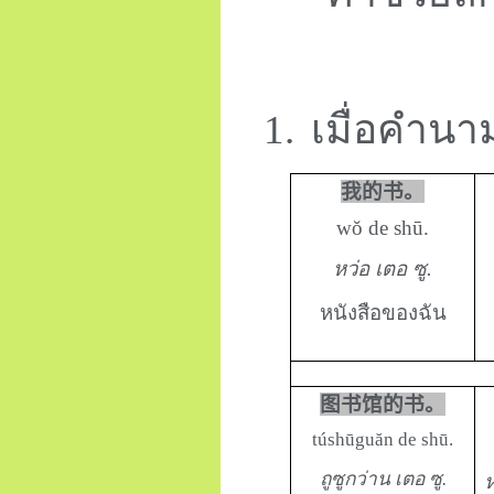
1.
เมื่อคำนา
我的书。
wŏ de shū.
หว่อ เตอ ซู.
หนังสือของฉัน
图书馆的书。
túshūguăn de shū.
ถูซูกว่าน เตอ ซู.
ห