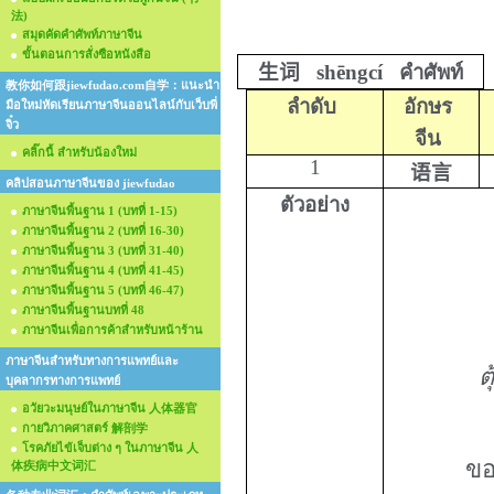
法)
สมุดคัดคำศัพท์ภาษาจีน
ขั้นตอนการสั่งซือหนังสือ
生
词
shēngcí
คำศัพท์
教你如何跟jiewfudao.com自学：แนะนำ
ลำดับ
อักษร
มือใหม่หัดเรียนภาษาจีนออนไลน์กับเว็บพี่
จิ๋ว
จีน
คลิ๊กนี้ สำหรับน้องใหม่
1
语言
คลิปสอนภาษาจีนของ jiewfudao
ตัวอย่าง
ภาษาจีนพื้นฐาน 1 (บทที่ 1-15)
ภาษาจีนพื้นฐาน 2 (บทที่ 16-30)
ภาษาจีนพื้นฐาน 3 (บทที่ 31-40)
ภาษาจีนพื้นฐาน 4 (บทที่ 41-45)
ภาษาจีนพื้นฐาน 5 (บทที่ 46-47)
ภาษาจีนพื้นฐานบทที่ 48
ภาษาจีนเพื่อการค้าสำหรับหน้าร้าน
ภาษาจีนสำหรับทางการแพทย์และ
ต
บุคลากรทางการแพทย์
อวัยวะมนุษย์ในภาษาจีน 人体器官
กายวิภาคศาสตร์ 解剖学
โรคภัยไข้เจ็บต่าง ๆ ในภาษาจีน 人
ขอ
体疾病中文词汇