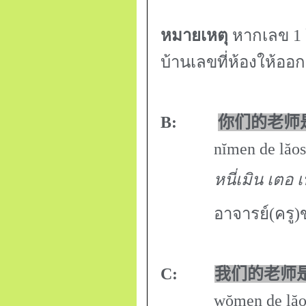
หมายเหตุ
หากเลข 1 ใ
บ้านเลขที่ห้องให้ออก
B:
你们的老师
nĭmen de lăoshī 
หนี่เมิน เตอ เ
อาจารย์(ครู
C:
我们的老师
wŏmen de lăoshī s