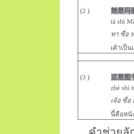
(
2
)
她是玛
tā shì Mălì d
ทา ซื่อ ห
เค้าเป็น
(
3
)
这是图
zhè shì túshū
เจ้อ ซื่อ ถูซูก
นี้คือหน
คำช่วยลั