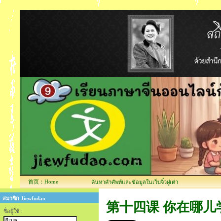
首页：Home
ค้นหาคำศัพท์และข้อมูลในเว็บจิ๋วฝูเต่า
สมาชิก Jiewfudao
第十四课 你在哪儿学习บทที
ชื่อผู้ใช้ :