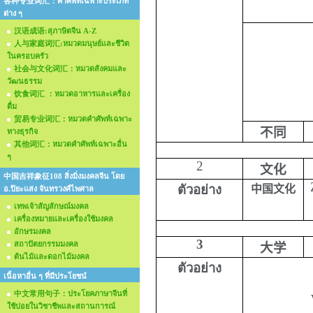
各种专业词汇：คำศัพท์เฉพาะประเภท
ต่าง ๆ
汉语成语:สุภาษิตจีน A-Z
人与家庭词汇:หมวดมนุษย์และชีวิต
ในครอบครัว
社会与文化词汇：หมวดสังคมและ
วัฒนธรรม
饮食词汇 ：หมวดอาหารและเครื่อง
ดื่ม
贸易专业词汇：หมวดคำศัพท์เฉพาะ
不同
ทางธุรกิจ
其他词汇：หมวดคำศัพท์เฉพาะอื่น
ๆ
2
文化
中国吉祥象征108 สิ่งมิ่งมงคลจีน โดย
ตัวอย่าง
中国文化
อ.ปิยะแสง จันทรวงศ์ไพศาล
เทพเจ้าสัญลักษณ์มงคล
เครื่องหมายและเครื่องใช้มงคล
อักษรมงคล
3
สถาปัตยกรรมมงคล
大学
ต้นไม้และดอกไม้มงคล
ตัวอย่าง
เนื้อหาอื่น ๆ ที่มีประโยชน์
w
中文常用句子：ประโยคภาษาจีนที่
ใช้บ่อยในวิชาชีพและสถานการณ์