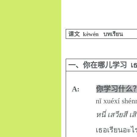
课文
kèwén
บทเรียน
一、你在哪儿学习
เธอ
A:
你学习什么
nĭ xuéxí shén
หนี่ เสวียสี เ
เธอเรียนอะไ