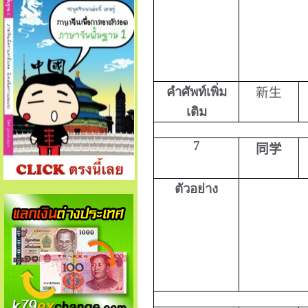
คำศัพท์เพิ่ม
新生
เติม
7
同学
ตัวอย่าง