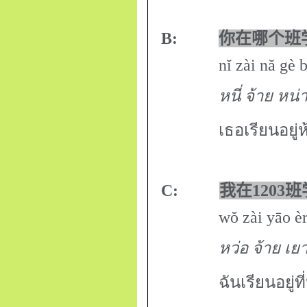
B:
你在哪个班
nĭ zài nă gè bā
หนี่ จ้าย หน่
เธอเรียนอยู
C:
我在
1203
班
wŏ zài yāo èr lín
หว่อ จ้าย เยา เอ้
ฉันเรียนอยู่ที