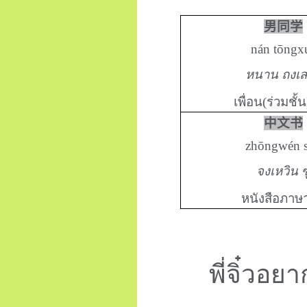
男同学
nán tōngx
หนาน ถงเส
เพื่อน(ร่วมชั
中文书
zhōngwén 
จงเหวิน ซ
หนังสือภาษ
พี่จิ๋วอ