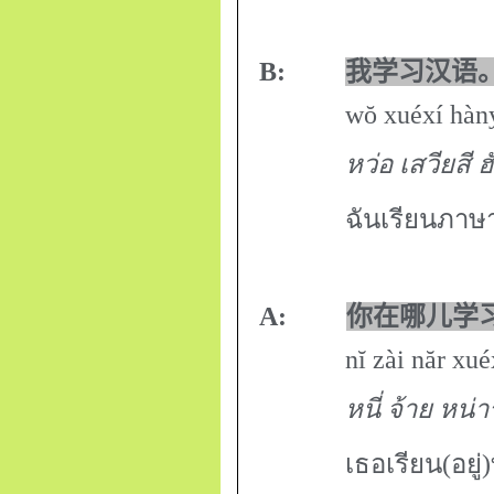
B:
我学习汉语
wŏ xuéxí hàny
หว่อ เสวียสี ฮั่
ฉันเรียนภาษ
A:
你在哪儿学
nĭ zài năr xuéx
หนี่ จ้าย หน่า
เธอเรียน(อยู่)