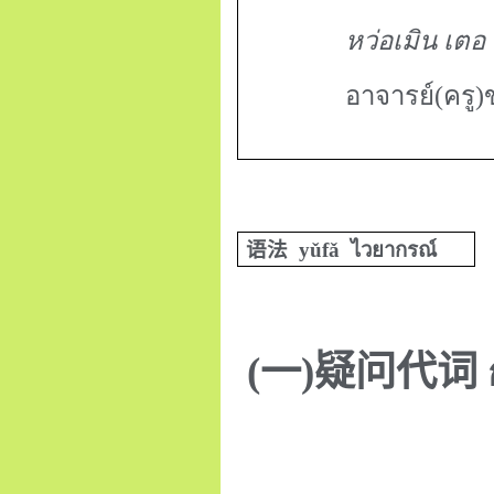
หว่อเมิน เตอ 
อาจารย์(ครู)ข
语法
yǔfǎ
ไวยากรณ์
(
一
)
疑问代词