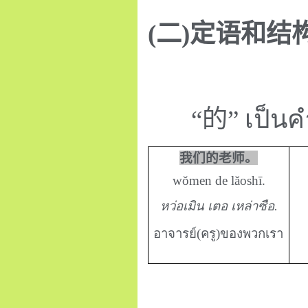
(
二
)
定语和结
“
的
” เป็น
我
们的老师。
wŏmen de lăoshī.
หว่อเมิน เตอ เหล่าซือ.
อาจารย์(ครู)ของพวกเรา