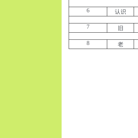
6
认识
7
旧
8
老