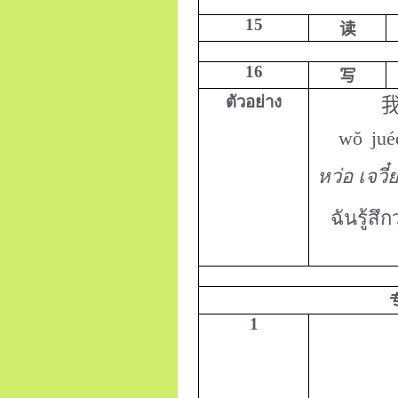
15
读
16
写
ตัวอย่าง
wŏ
jué
หว่อ เจวี๋ย
ฉันรู้ส
1