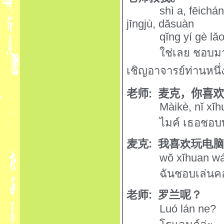
shì a, fēichá
jīngjù, d
ă
suàn
q
ĭ
ng yí gè lǎo
ใช่เลย ชอบมาก
เชิญอาจารย์ท่านหนึ
老师
:
麦克，你喜
Màikè, n
ĭ
x
ĭ
h
ไมค์ เธอชอบ
麦克
:
我喜欢玩电
w
ŏ
x
ĭ
huan wá
ฉันชอบเล่นค
老师
:
罗兰呢？
Luó lán ne?