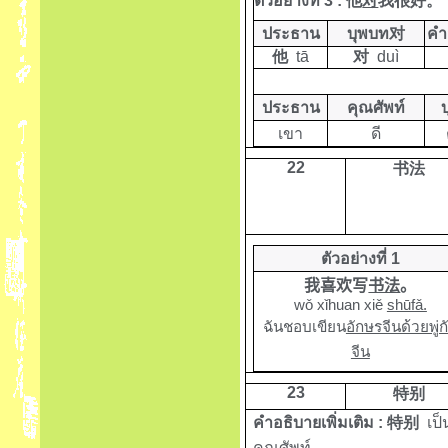
ตัวอย่างที่ 3 :
他
对
我很好。
ประธาน
บุพบท
对
คำ
他
tā
对
duì
ประธาน
คุณศัพท์
เขา
ดี
22
书法
ตัวอย่างที่ 1
我喜欢写
书法
。
wǒ xǐhuan xiě
shūfǎ.
ฉันชอบเขียน
อักษรจีนด้วยพู่ก
จีน
23
特别
คำอธิบายเพิ่มเติม :
特别
เป
คุณศัพท์