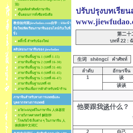
法)
ปรับปรุงบทเรียนล
สมุดคัดคำศัพท์ภาษาจีน
ขั้นตอนการสั่งซือหนังสือ
www.jiewfudao
教你如何跟jiewfudao.com自学：แนะนำ
มือใหม่หัดเรียนภาษาจีนออนไลน์กับเว็บพี่
第二十
จิ๋ว
บทที่ 22 : 
คลิ๊กนี้ สำหรับน้องใหม่
คลิปสอนภาษาจีนของ jiewfudao
ภาษาจีนพื้นฐาน 1 (บทที่ 1-15)
生词
shēngcí
คำศัพท์
ภาษาจีนพื้นฐาน 2 (บทที่ 16-30)
ภาษาจีนพื้นฐาน 3 (บทที่ 31-40)
ลำดับ
อักษรจีน
ภาษาจีนพื้นฐาน 4 (บทที่ 41-45)
1
谈
ภาษาจีนพื้นฐาน 5 (บทที่ 46-47)
ภาษาจีนพื้นฐานบทที่ 48
谈谈
ภาษาจีนเพื่อการค้าสำหรับหน้าร้าน
ภาษาจีนสำหรับทางการแพทย์และ
บุคลากรทางการแพทย์
他要跟我
谈
什么？
อวัยวะมนุษย์ในภาษาจีน 人体器官
กายวิภาคศาสตร์ 解剖学
โรคภัยไข้เจ็บต่าง ๆ ในภาษาจีน 人
体疾病中文词汇
2
自己