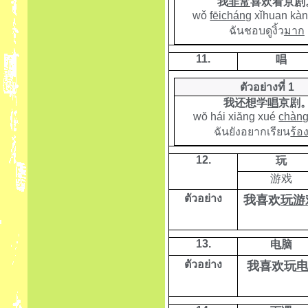
我
非常
喜欢看京剧
wǒ
fēicháng
xǐhuan kàn 
ฉันชอบดูงิ้ว
มาก
11.
唱
ตัวอย่างที่ 1
我还想学
唱
京剧
w
ŏ
hái xi
ă
ng xué
chàn
ฉันยังอยากเรียน
ร้อ
12.
玩
游戏
ตัวอย่าง
我喜欢
玩游
13.
电脑
ตัวอย่าง
我喜欢玩