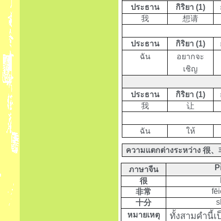
ประธาน
กิริยา (1)
我
想请
ประธาน
กิริยา (1)
ฉัน
อยากจะ
เชิญ
ประธาน
กิริยา (1)
我
让
ฉัน
ให้
ความแตกต่างระหว่าง
很、
P
ภาษาจีน
很
fē
非常
s
十分
หมายเหตุ
ทั้งสามคำนี้