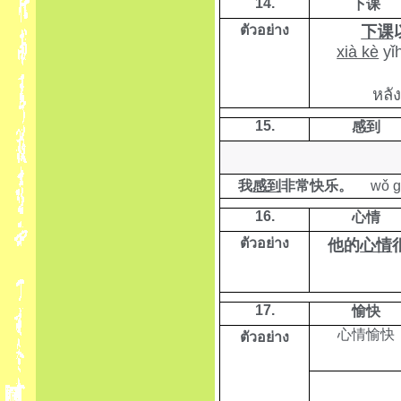
14.
下课
ตัวอย่าง
下课
xià kè
yǐ
หลั
15.
感到
我
感到
非常快乐。
wǒ
16.
心情
ตัวอย่าง
他的
心情
17.
愉快
心情愉快
ตัวอย่าง