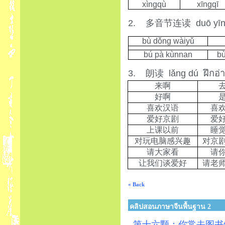
xìngqù
xīngqī
2.
duō yīn 
多音节连读
bù dǒng wàiyǔ
bú pà kùnnan
bù
3.
lǎng dú
ฝึกอ่
朗读
来啊
好啊
喜欢汉语
喜
爱好京剧
爱
上课以前
睡
对玩电脑感兴趣
对京
请大家看
请
让我们谈爱好
请老
« Back
คลิปสอนภาษาจีนพื้นฐาน 2
第十六颗：你常去图书馆吗？เ