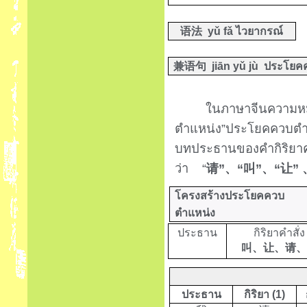
语法
yǔ fǎ
ไวยากรณ์
兼语句
jiān yǔ jù
ประโยค
ในภาษาจีนความหมาย
ตำแหน่ง
”
ประโยคควบตำแห
บทประธานของคำกิริยาคำ
ว่า
“
”
“
”
“
”
请
、
叫
、
让
โครงสร้างประโยคควบ
ตำแหน่ง
ประธาน
กิริยาคำสั่ง
叫、让、请、
ประธาน
กิริยา (1)