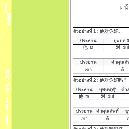
หน้าที่เชื่
ตัวอย่างที่ 1 :
他
对
你好。
ประธาน
บุพบท
他
tā
对
duì
ประธาน
คำคุณศั
เขา
ดี
ตัวอย่างที่ 2 :
他
对
你好吗？
ประธาน
บุพบท
对
คำ
他
tā
对
duì
ประธาน
คำคุณศัพท์
บ
เขา
ดี
ต