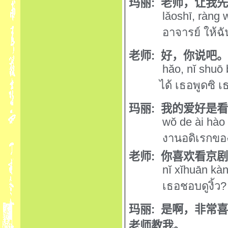
玛丽
:
老师，让我
lǎoshī, ràng 
อาจารย์ ให้ฉั
老师
:
好，你说吧
h
ă
o, n
ĭ
shuō 
ได้ เธอพูดซิ 
玛丽
:
我的爱好是
w
ŏ
de ài hào 
งานอดิเรกของฉ
老师
:
你喜欢看京
n
ĭ
x
ĭ
huān kàn
เธอชอบดูงิ้ว
?
玛丽
:
是啊，非常
老师教我。