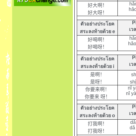
hǎ
好大啊！
hǎ
好大呀！
P
ตัวอย่างประโยค
เวล
สระลงท้ายด้วย
e
hǎ
好喝啊！
hǎo
好喝呀！
P
ตัวอย่างประโยค
เวล
สระลงท้ายด้วย
i
是啊！
s
是呀！
sh
nǐ y
你要来啊！
nǐ y
你要来
呀！
P
ตัวอย่างประโยค
เวล
สระลงท้ายด้วย
o
dǎ
打我啊！
dǎ
打我呀！