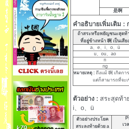
是啊
คำอธิบายเพิ่มเติม :
ถ้าสระหรือพยัญชนะสุดท้
ที่อยู่ข้างหน้า
啊
เป็นเสีย
a
、
e
、
i
、
o
、
ü
u
、
ou
、
ao
n
ng
หมายเหตุ :
ถึงแม้
啊
เกิดกา
แต่ก็สามารถที่จะเ
ตัวอย่าง :
สระสุดท้ายท
i
、
o
、
ü
P
ตัวอย่างประโยค
เวล
สระลงท้ายด้วย
a