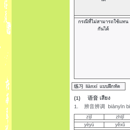
กรณีที่ไม่สามารถใช้แทน
กันได้
练习
liànxí
แบบฝึกหัด
(1)
เสียง
语音
1.
biànyīn b
辨音辨调
zìjǐ
zhījǐ
yèyú
yěxǔ