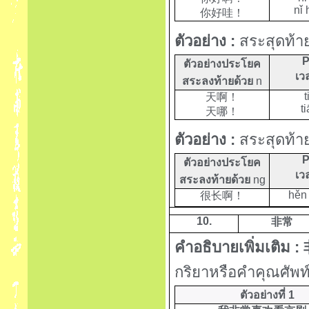
nǐ 
你好哇！
ตัวอย่าง :
สระสุดท้ายท
P
ตัวอย่างประโยค
เว
สระลงท้ายด้วย
n
t
天啊！
ti
天哪！
ตัวอย่าง :
สระสุดท้ายท
P
ตัวอย่างประโยค
เว
สระลงท้ายด้วย
ng
hěn
很长啊！
10.
非常
คำอธิบายเพิ่มเติม :
กริยาหรือคำคุณศัพท
ตัวอย่างที่ 1