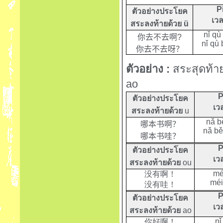
P
ตัวอย่างประโยค
เวล
สระลงท้ายด้วย
ü
nǐ qù
你去不去啊
?
nǐ qù 
你去不去呀？
ตัวอย่าง :
สระสุดท้ายท
ao
P
ตัวอย่างประโยค
เว
สระลงท้ายด้วย
u
nǎ b
哪本书啊？
nǎ bě
哪本书哇？
P
ตัวอย่างประโยค
เว
สระลงท้ายด้วย
ou
mé
没有啊！
méi
没有哇！
P
ตัวอย่างประโยค
เว
สระลงท้ายด้วย
ao
nǐ
你好啊！