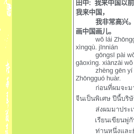
田中
:
我来中国以
我来中国，
我非常高兴
画中国画儿。
w
ŏ
lái Zhōng
xìngqù. jīnnián
gōngsī pài w
gāoxìng. xiànzài w
ŏ
zhèng gēn yí 
Zhōngguó huàr.
ก่อนที่ผมจะม
จีนเป็นพิเศษ
ปีนี้บริษ
ส่งผมมาประเ
เรียนเขียนพู่
ท่านหนึ่งและ