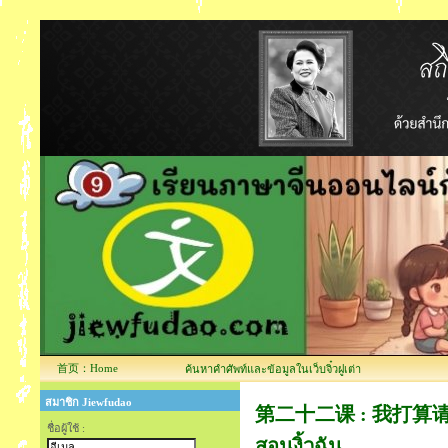
首页：Home
ค้นหาคำศัพท์และข้อมูลในเว็บจิ๋วฝูเต่า
สมาชิก Jiewfudao
第二十二课 : 我打算请老师教我
ชื่อผู้ใช้ :
สอนงิ้วฉัน