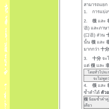
สามารถแยก ค
1.
การแบ่ง
2.
และ
很
)
และภาษา
语
(
)
ส่วน
口语
นั้น
และ
很
มากกว่า
十
3.
จะไ
十分
แต่
และ
很
โดยทั่วไปจะพ
จะไม่พูดว
4.
และ
很
ซ้ำคำได้
ตัวอ
很
นิยมซ้ำคำคู
เดียว