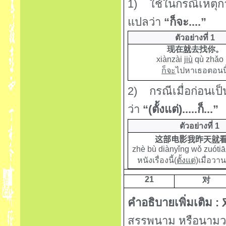
1)
ใช้ในกรณีเหตุกา
แปลว่า
“
ก็จะ....
”
ตัวอย่างที่ 1
现在
就
去找你。
xiànzài
jiù
qù zhǎo 
ก็จะ
ไปหาเธอตอนนี
2)
กรณีเมื่อก่อนเป
ว่า
“(
ตั้งแต่).....ก็...
”
ตัวอย่างที่ 1
这部电影我昨天
就
zhè bù diànyǐng wǒ zuóti
หนังเรื่องนี้
(ตั้งแต่)
เมื่อวา
21
对
คำอธิบายเพิ่มเติม :
สรรพนาม หรือนามวล