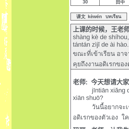
30
田中
课文
kèwén
บทเรียน
上课的时候，王老
shàng kè de shíhou
tántán zìjǐ de ài hào.
ขณะที่เข้าเรียน
อาจา
คุยถึงงานอดิเรกของ
老师
:
今天想请大
jīntiān xi
ă
ng 
xiān shuō?
วันนี้อยากจะ
อดิเรกของตัวเอง
ใค