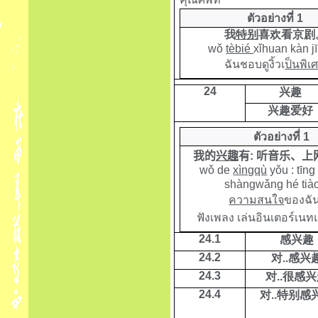
ตัวอย่างที่ 1
我
特别
喜欢看京剧
wǒ
tèbié
xǐhuan kàn jī
ฉันชอบดูงิ้วเ
ป็นพิเ
24
兴趣
兴趣爱好
ตัวอย่างที่ 1
我的
兴趣
有
:
听音乐、上
wǒ de
xìngqù
yǒu : tīng
shàngwǎng hé tià
ความสนใจ
ของฉัน
ฟังเพลง เล่นอินเตอร์เน
24.1
感兴趣
24.2
对
..
感兴
24.3
对
..
很感兴
24.4
对
..
特别感