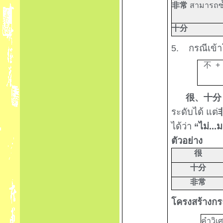
非常
สามารถซ้
十分
5.
กรณีเข้
不
+
很、十分
ระดับได้ แต่
ได้ว่า
“
ไม่...
ตัวอย่าง
很
十分
非常
โครงสร้างกร
คำวิเ