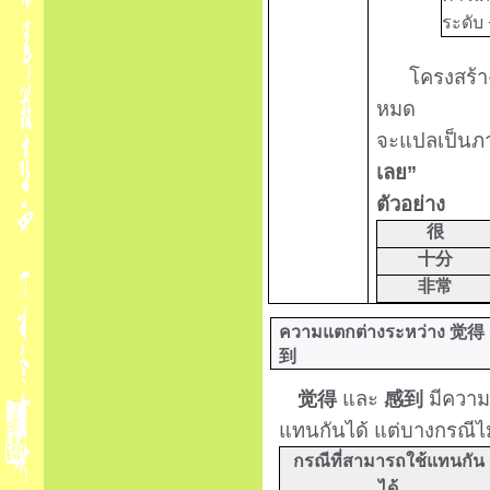
ระดับ
โครงสร้าง
หมด
จะแปลเป็นภา
เลย
”
ตัวอย่าง
很
十分
非常
ความแตกต่างระหว่าง
觉得
到
และ
มีความ
觉得
感到
แทนกันได้ แต่บางกรณีไ
กรณีที่สามารถใช้แทนกัน
ได้