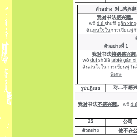
ตัวอย่าง
对
..
感兴趣
我
对
书法
感兴趣
。
wǒ
duì
shūfǎ
gǎn xìn
ฉัน
สนใจใน
การเขียนพู่ก
ตัวอย่างที่ 1
我
对
书法
特别感兴趣
w
ŏ
duì
shūf
ă
tèbié gǎn xì
ฉัน
สนใจใน
การเขียนพู่กัน
พิเศษ
对
....
不感
รูปปฏิเสธ
我
对
书法
不感兴趣
。
wǒ
du
25
公司
ตัวอย่าง
他不在