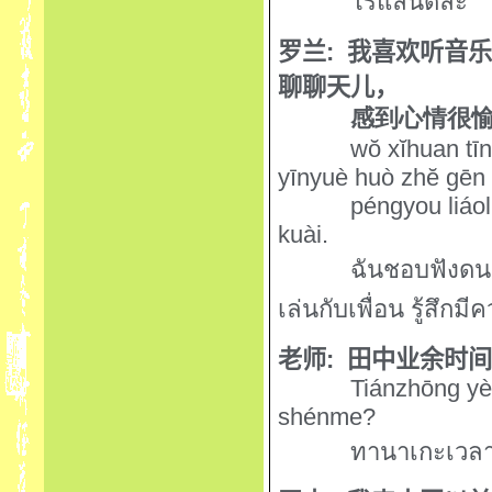
โรแลนด์ล่ะ
罗兰
:
我喜欢听音
聊聊天儿，
感到心情很
w
ŏ
x
ĭ
huan tīn
yīnyuè huò zh
ĕ
gēn
péngyou liáoli
kuài.
ฉันชอบฟังดนต
เล่นกับเพื่อน รู้สึก
老师
:
田中业余时
Tiánzhōng yè
shénme?
ทานาเกะเวลา