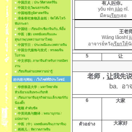
中国历史：ประวัติศาสตร์จีน
有人
叫
你。
中国文化วัฒนธรรมจีน
yǒu rén
jiào
nǐ.
中国地理ภูมิศาสตร์จีน
มีคน
เรียก
เธอ
准备祭祀食物及金纸：จัดโต๊ะไหว้-
พับกระดา
中国结：เรียนถักเชือกจีนกับ..พี่อั้ม
王老
中医（泰) แพทย์แผนจีนและ
Wáng lǎoshī
j
สุขภาพ(บทความภาษาไทย)
อาจารย์หวัง
เรียกให้
น
中国节日：ประเพณีและเทศกาลจีน
中国古代服饰与发式：ทรงผมจีน
5
โบราณ
让
中文求职: ภาษาจีนสำหรับการสมัคร
งาน
เรียนจีนผ่านบทความน่ารู้
老师，
让
我先
好内容与网站：เว็บไซด์ที่มีประโยชน์
ba.
อาจ
华侨崇圣大学：มหาวิทยาลัย
หัวเฉียวเฉลิมพระเกียรติ
เรียนภาษาจีนธุรกิจผ่านเเล็กเชอร์กับ
6
大家
น้องตั๊ก
笔顺 ลำดับขีด
中英词典与翻译：พจนานุกรม /
แปลภาษา
大家好
ตัวอย่าง
中医（中）แพทย์แผนจีน(ภาษาจีน)
画画儿：หัดวาดภาพจีน