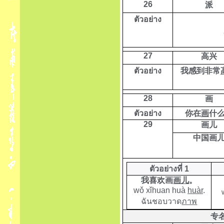
26
派
ตัวอย่าง
27
高兴
ตัวอย่าง
我感到非常
28
画
ตัวอย่าง
你在
画
什
29
画儿
中国画
ตัวอย่างที่ 1
我喜欢画
画儿
。
wǒ xǐhuan huà
huàr
.
ฉันชอบวาด
ภาพ
专