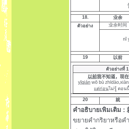
ร
18.
业余
业余时间
ตัวอย่าง
nǐ
19
以前
ตัวอย่างที่ 1
以前
我不知道，现在
y
ĭ
qián
w
ŏ
bù zhīdào,xiànz
แต่ก่อน
ไม่รู้ ตอนนี
20
就
คำอธิบายเพิมเติม :
ขยายคำกริยาหรือคำ