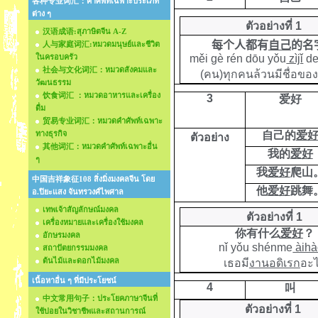
各种专业词汇：คำศัพท์เฉพาะประเภท
ต่าง ๆ
ตัวอย่างที่ 1
汉语成语:สุภาษิตจีน A-Z
每个人都有
自己
的名
人与家庭词汇:หมวดมนุษย์และชีวิต
ในครอบครัว
měi gè rén dōu yǒu
zìjǐ
de
社会与文化词汇：หมวดสังคมและ
(
คน)ทุกคนล้วนมีชื่อของ
วัฒนธรรม
饮食词汇 ：หมวดอาหารและเครื่อง
3
爱好
ดื่ม
贸易专业词汇：หมวดคำศัพท์เฉพาะ
ทางธุรกิจ
自己的
爱
ตัวอย่าง
其他词汇：หมวดคำศัพท์เฉพาะอื่น
我的
爱好
ๆ
我
爱好
爬山
中国吉祥象征108 สิ่งมิ่งมงคลจีน โดย
他
爱好
跳舞
อ.ปิยะแสง จันทรวงศ์ไพศาล
เทพเจ้าสัญลักษณ์มงคล
ตัวอย่างที่ 1
เครื่องหมายและเครื่องใช้มงคล
你有什么
爱好
？
อักษรมงคล
nǐ yǒu shénme
àihà
สถาปัตยกรรมมงคล
ต้นไม้และดอกไม้มงคล
เธอมี
งานอดิเรก
อะ
เนื้อหาอื่น ๆ ที่มีประโยชน์
4
叫
中文常用句子：ประโยคภาษาจีนที่
ตัวอย่างที่ 1
ใช้บ่อยในวิชาชีพและสถานการณ์