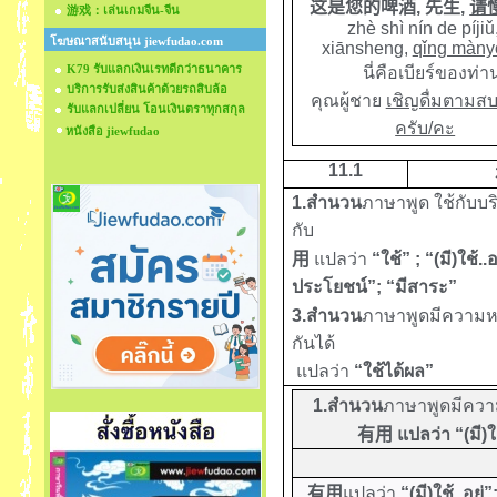
这是您的啤酒
,
先生
,
请
游戏：เล่นเกมจีน-จีน
zhè shì nín de píjiǔ
โฆษณาสนับสนุน jiewfudao.com
xiānsheng,
qǐng màny
K79 รับแลกเงินเรทดีกว่าธนาคาร
นี่คือเบียร์ของท่
บริการรับส่งสินค้าด้วยรถสิบล้อ
คุณผู้ชาย
เชิญดื่มตามส
รับแลกเปลี่ยน โอนเงินตราทุกสกุล
ครับ/คะ
หนังสือ jiewfudao
1
1
.1
1.
สำนวน
ภาษาพูด ใช้กับบริบ
กับ
用
แปลว่า
“ใช้”
; “
(มี)ใช้..อ
ประโยชน์”
;
“มีสาระ”
3.
สำนวน
ภาษาพูดมีความหม
กันได้
แปลว่า
“ใช้ได้ผล”
1.
สำนวน
ภาษาพูดมีควา
有用
แปลว่า
“
(มี)ใ
有用
แปลว่า
“
(มี)ใช้..อยู่”