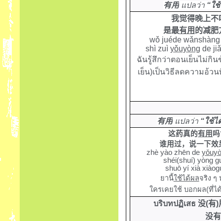
有用
แปลว่า
“ใช้
我觉得晚上不
是最
有用
的减肥
wǒ juéde wǎnshàng 
shì zuì
yǒuyòng
de jiǎ
ฉันรู้สึกว่าตอนเย็นไม่กิน
เย็น)เป็นวิธีลดความอ้วนท
有用
แปลว่า
“ใช้ได
这药真的
有用
吗
谁用过，说一下效
zhè yào zhēn de
yǒuy
shéi(shuí) yòng g
shuō yí xià xiàog
ยานี้
ใช้ได้ผล
จริง ๆ
ใครเคยใช้ บอกผล(ที่ได
บริบทปฏิเสธ
没
(
有
)
没有