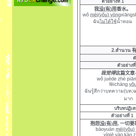
ตัวอย่างที่ 1
我
没
(
有
)
用
香水。
wǒ
méi
(
yǒu
)
yòng
xiāngs
ฉัน
ไม่ได้ใช้
น้ำหอม
2.
สำนวน
ต
ตัวอย่างที่
我觉得
这篇文章
wǒ juéde zhè piā
fēicháng
yǒ
ฉันรู้สึกว่าบทความ(บท;ฉบ
มาก
บริบทปฏิเ
ตัวอย่างที่ 1
抱怨
没
(
有
)
用
,
一切要
bàoyuàn
méi(yǒu)
yíqiè yào kào zì