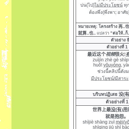
บ่น(ไป)
ไม่มีประโยชน์
ทุก
ต้องพึ่ง(พึ่งพา; อาศ
หมายเหตุ: โครงสร้าง
再
..
就算
..
也
..
แปลว่า
“ต่อให้..ก็
ตัวอย่าง
ตัวอย่างที่ 1
最近这个
视频
很火
!
zuìjìn zhè gè shì
huǒ
!
yǒuyòng
,
yà
ช่วงนี้คลิปนี้ดั
มีประโยชน์/มีสาระ
บริบทปฏิเสธ
没
(
ตัวอย่างที่ 1
世界上最
没
(
有
)
用
就是抱怨。
shìjiè shàng zuì
méi(y
shìqing jiù shì b