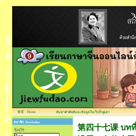
首页：Home
ค้นหาคำศัพท์และข้อมูลในเว็บจิ๋วฝูเต่า
สมาชิก Jiewfudao
第四十七课 บทที่
ชื่อผู้ใช้ :