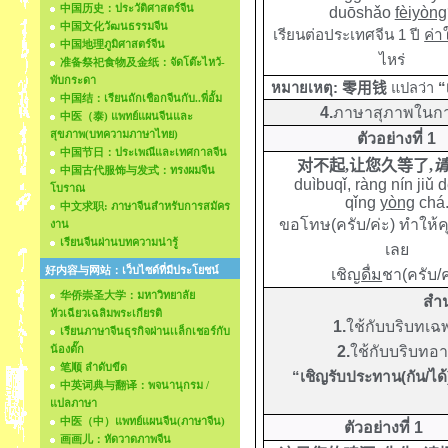
中国历史：ประวัติศาสตร์จีน
duōshǎo
fèiyòng
中国文化วัฒนธรรมจีน
เรียนต่อประเทศจีน
1
ปี
ค่า
中国地理ภูมิศาสตร์จีน
ไหร่
准备祭祀食物及金纸：จัดโต๊ะไหว้-
พับกระดา
หมายเหตุ:
零用钱
แปลว่า
“
中国结：เรียนถักเชือกจีนกับ..พี่อั้ม
4
.
ภาษาสุภาพในการ
中医（泰) แพทย์แผนจีนและ
สุขภาพ(บทความภาษาไทย)
ตัวอย่างที่ 1
中国节日：ประเพณีและเทศกาลจีน
对不起
,
让您久等了
,
中国古代服饰与发式：ทรงผมจีน
duìbuqǐ
,
ràng nín jiǔ
d
โบราณ
qǐng
yòng
chá
中文求职: ภาษาจีนสำหรับการสมัคร
ขอโทษ(ครับ/ค่ะ) ทำให
งาน
เรียนจีนผ่านบทความน่ารู้
เลย
好内容与网站：เว็บไซด์ที่มีประโยชน์
เชิญ
ดื่ม
ชา(ครับ/ค
华侨崇圣大学：มหาวิทยาลัย
สำ
หัวเฉียวเฉลิมพระเกียรติ
1.
ใช้กับบริบทเฉพ
เรียนภาษาจีนธุรกิจผ่านเเล็กเชอร์กับ
น้องตั๊ก
2.
ใช้กับบริบทอ
笔顺 ลำดับขีด
“เชิญรับประทาน(กัน/ได้
中英词典与翻译：พจนานุกรม /
แปลภาษา
中医（中）แพทย์แผนจีน(ภาษาจีน)
ตัวอย่างที่ 1
画画儿：หัดวาดภาพจีน