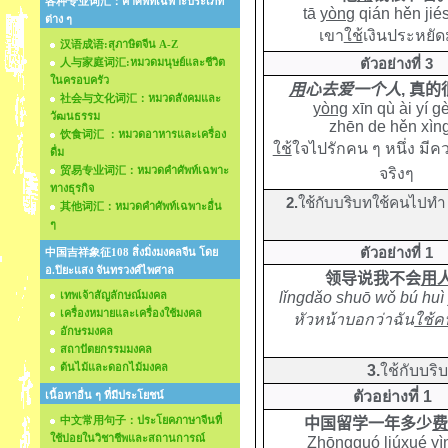
各种专业词汇：คำศัพท์เฉพาะประเภท
tā
yòng
qián hěn jié
ต่าง ๆ
เขา
ใช้
เงินประหยั
汉语成语:สุภาษิตจีน A-Z
人与家庭词汇:หมวดมนุษย์และชีวิต
ตัวอย่างที่ 3
ในครอบครัว
用
心去爱一个人
,
真的
社会与文化词汇：หมวดสังคมและ
yòng
xīn qù ài yí gè
วัฒนธรรม
zhēn de hěn xìng
饮食词汇 ：หมวดอาหารและเครื่อง
ใช้
ใจไปรักคน ๆ หนึ่ง มี
ดื่ม
贸易专业词汇：หมวดคำศัพท์เฉพาะ
จริงๆ
ทางธุรกิจ
2.
ใช้กับบริบทใช้คนไปทำ 
其他词汇：หมวดคำศัพท์เฉพาะอื่น
ๆ
ตัวอย่างที่ 1
中国吉祥象征108 สิ่งมิ่งมงคลจีน โดย
อ.ปิยะแสง จันทรวงศ์ไพศาล
领导说我不会
用
เทพเจ้าสัญลักษณ์มงคล
lǐngdǎo shuō wǒ bú hu
เครื่องหมายและเครื่องใช้มงคล
หัวหน้าบอกว่าฉัน
ใช้ค
อักษรมงคล
สถาปัตยกรรมมงคล
ต้นไม้และดอกไม้มงคล
3.
ใช้กับบริ
ตัวอย่างที่ 1
เนื้อหาอื่น ๆ ที่มีประโยชน์
中文常用句子：ประโยคภาษาจีนที่
中国留学一年多少
ใช้บ่อยในวิชาชีพและสถานการณ์
Zhōngguó liúxué yì