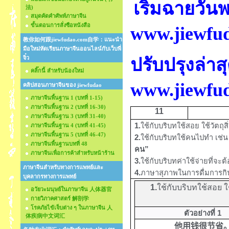
เริ่มฉายวันพ
法)
สมุดคัดคำศัพท์ภาษาจีน
ขั้นตอนการสั่งซือหนังสือ
www.jiewfu
教你如何跟jiewfudao.com自学：แนะนำ
มือใหม่หัดเรียนภาษาจีนออนไลน์กับเว็บพี่
จิ๋ว
ปรับปรุงล่าส
คลิ๊กนี้ สำหรับน้องใหม่
www.jiewfu
คลิปสอนภาษาจีนของ jiewfudao
ภาษาจีนพื้นฐาน 1 (บทที่ 1-15)
ภาษาจีนพื้นฐาน 2 (บทที่ 16-30)
11
ภาษาจีนพื้นฐาน 3 (บทที่ 31-40)
1.
ใช้กับบริบทใช้สอย ใช้วัตถุส
ภาษาจีนพื้นฐาน 4 (บทที่ 41-45)
ภาษาจีนพื้นฐาน 5 (บทที่ 46-47)
2.
ใช้กับบริบทใช้คนไปทำ เช่น
ภาษาจีนพื้นฐานบทที่ 48
คน”
ภาษาจีนเพื่อการค้าสำหรับหน้าร้าน
3.
ใช้กับบริบทค่าใช้จ่ายที่จะ
ภาษาจีนสำหรับทางการแพทย์และ
4
.
ภาษาสุภาพในการดื่มการกิ
บุคลากรทางการแพทย์
1.
ใช้กับบริบทใช้สอย ใช
อวัยวะมนุษย์ในภาษาจีน 人体器官
กายวิภาคศาสตร์ 解剖学
โรคภัยไข้เจ็บต่าง ๆ ในภาษาจีน 人
ตัวอย่างที่ 1
体疾病中文词汇
他
用
钱很节省