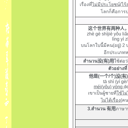
เรื่องที่
ไม่มีประโยชน์(ไร้
โลกก็คือการบ
这个世界有两种人
zhè gè shìjiè yǒu li
lìng yì
บนโลกใบนี้มีคน(อยู่) 2
อีกประเภทหน
สำนวน
没
(
有
)
用
ใช้ต่อ
ตัวอย่างที่
他是
(
一个
/
个
)
没
(
有
)
tā shì (yí gè
méi(yǒu) yòng
d
เขาเป็นผู้ชายที่
ใช้ไม่
ไม่ได้เรื่อง(
คน
3.
สำนวน
有用
ภาษาพ