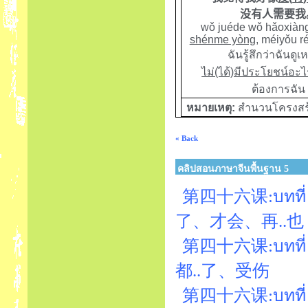
没有人需要我
wǒ juéde wǒ hǎoxiàn
shénme yòng
, méiyǒu r
ฉันรู้สึกว่าฉันดูเ
ไม่(ได้)มีประโยชน์อะไ
ต้องการฉัน
หมายเหตุ:
สำนวนโครงสร
« Back
คลิปสอนภาษาจีนพื้นฐาน 5
第四十六课:บทที่ 46
了、才会、再..也
第四十六课:บทที่ 46
都..了、受伤
第四十六课:บทที่ 46