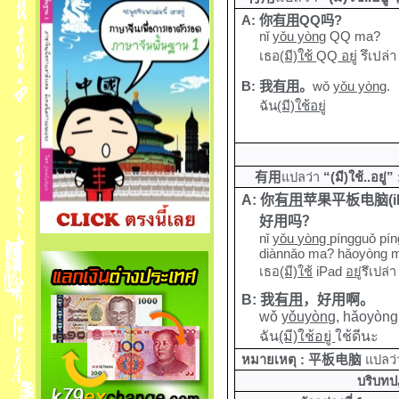
A:
你
有用
QQ
吗
?
nǐ
yǒu yòng
QQ
ma?
เธอ
(มี)ใช้
QQ
อยู่
รึเปล่า
B:
我
有用
。
wǒ
yǒu yòng
.
ฉัน
(มี)ใช้อยู่
有用
แปลว่า
“
(มี)ใช้..อยู่”
A:
你
有用
苹果平板电脑
(
好用吗？
nǐ
yǒu
yòng
píngguǒ pí
diànnǎo ma? hǎoyòng 
เธอ
(มี)ใช้
iPad
อยู่
รึเปล่
B:
我
有用
，好用啊。
wǒ
yǒuyòng
, hǎoyòng
ฉัน
(มี)ใช้อยู่
ใช้ดีนะ
หมายเหตุ :
平板电脑
แปลว่
บริบทป