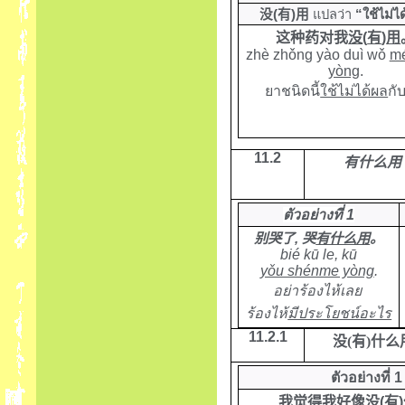
没
(
有
)
用
แปลว่า
“ใช้ไม่ไ
这种药对我
没
(
有
)
用
zhè zhǒng yào duì wǒ
mé
yòng
.
ยาชนิดนี้
ใช้ไม่ได้ผล
กั
11.2
有什么用
ตัวอย่างที่ 1
别哭了
,
哭
有什么用
。
bié kū le, kū
yǒu shénme yòng
.
อย่าร้องไห้เลย
ร้องไห้
มีประโยชน์อะไร
11.2.1
没
(
有
)
什么
ตัวอย่างที่ 1
我觉得我好像
没
(
有
)