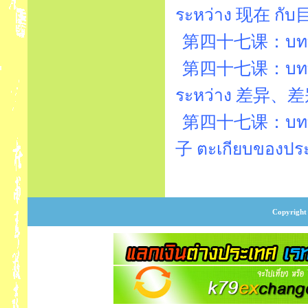
ระหว่าง 现在 กั
第四十七课：บทที่
第四十七课：บทที่47
ระหว่าง 差异、差
第四十七课：บทที
子 ตะเกียบของประเ
Copyright 