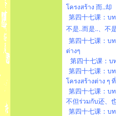
โครงสร้าง 而..却
第四十七课：บทที่4
第四十七课：บทที่47
ต่างๆ
第四十七课：บทที่4
第四十七课：บทที่4
โครงสร้างต่าง ๆ ท
第四十七课：บทที่4
不但ร่วมกับ还、
第四十七课：บทที่4