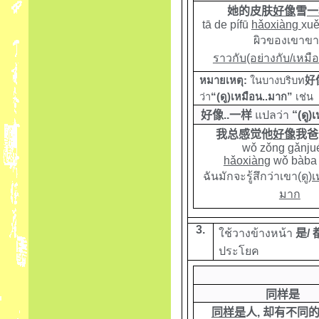
她的皮肤
好像
雪
一
tā de pífū
hǎoxiàng
xu
ผิวของเขาข
ราวกับ(อย่างกับ/เหมื
หมายเหตุ:
ในบางบริบท
好
ว่า
“(ดู)เหมือน..มาก”
เช่น
好像
..
一样
แปลว่า
“(ดู)
我总感觉他
好像
我爸
wǒ zǒng gǎnju
hǎoxiàng
wǒ bàb
ฉันมักจะรู้สึกว่าเขา
(ดู)
มาก
3.
ใช้วางข้างหน้า
是
/
ประโยค
同样是
同样是
人
,
却有不同