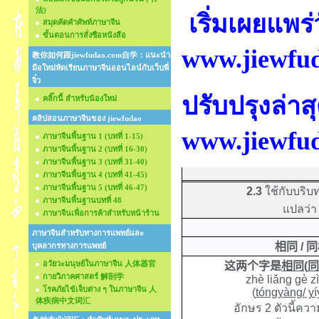
法)
เริ่มเผยแพร่
สมุดคัดคำศัพท์ภาษาจีน
ขั้นตอนการสั่งซือหนังสือ
www.jiewfu
教你如何跟jiewfudao.com自学：แนะนำ
มือใหม่หัดเรียนภาษาจีนออนไลน์กับเว็บพี่
จิ๋ว
ปรับปรุงล่าส
คลิ๊กนี้ สำหรับน้องใหม่
คลิปสอนภาษาจีนของ jiewfudao
www.jiewfu
ภาษาจีนพื้นฐาน 1 (บทที่ 1-15)
ภาษาจีนพื้นฐาน 2 (บทที่ 16-30)
ภาษาจีนพื้นฐาน 3 (บทที่ 31-40)
ภาษาจีนพื้นฐาน 4 (บทที่ 41-45)
ภาษาจีนพื้นฐาน 5 (บทที่ 46-47)
2.3
ใช้กับบริบ
ภาษาจีนพื้นฐานบทที่ 48
แปลว่า
ภาษาจีนเพื่อการค้าสำหรับหน้าร้าน
ภาษาจีนสำหรับทางการแพทย์และ
相同
/
同
บุคลากรทางการแพทย์
อวัยวะมนุษย์ในภาษาจีน 人体器官
这两个字是
相同
(
同
กายวิภาคศาสตร์ 解剖学
zhè liǎng gè zì
โรคภัยไข้เจ็บต่าง ๆ ในภาษาจีน 人
(
tóngyàng
/
yí
体疾病中文词汇
อักษร 2 ตัวนี้ค