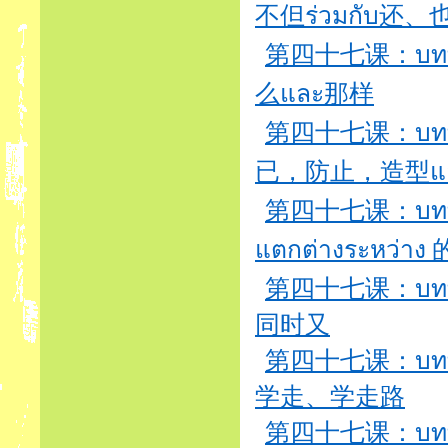
不但ร่วมกับ还、
第四十七课：บทที่4
么และ那样
第四十七课：บทที่4
已，防止，造型แ
第四十七课：บทที่4
แตกต่างระหว่า
第四十七课：บทที่4
同时又
第四十七课：บทที่4
学走、学走路
第四十七课：บทที่4