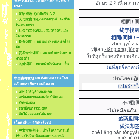
各种专业词汇：คำศัพท์เฉพาะประเภท
อักษร 2 ตัวนี้ ควา
ต่าง ๆ
汉语成语:สุภาษิตจีน A-Z
人与家庭词汇:หมวดมนุษย์และชีวิต
相同
/
ในครอบครัว
终于找
社会与文化词汇：หมวดสังคมและ
วัฒนธรรม
相同
(
同样
/
饮食词汇 ：หมวดอาหารและเครื่อง
zhōngyú zh
ดื่ม
yìjiàn
xiāngtóng
(
tóng
贸易专业词汇：หมวดคำศัพท์เฉพาะ
ในที่สุดก็หาคนที่ความคิดเ
ทางธุรกิจ
其他词汇：หมวดคำศัพท์เฉพาะอื่น
ในที่สุดก็หาคน
ๆ
ประโยคปฏิ
中国吉祥象征108 สิ่งมิ่งมงคลจีน โดย
อ.ปิยะแสง จันทรวงศ์ไพศาล
แปลว่า
“ไ
เทพเจ้าสัญลักษณ์มงคล
เครื่องหมายและเครื่องใช้มงคล
不
(
相
)
อักษรมงคล
สถาปัตยกรรมมงคล
“ไม่เหมือนกัน”
ต้นไม้และดอกไม้มงคล
这两盘同
เนื้อหาอื่น ๆ ที่มีประโยชน์
做法却
中文常用句子：ประโยคภาษาจีนที่
zhè liǎng pán tóngyàn
ใช้บ่อยในวิชาชีพและสถานการณ์
què
bù
(
x