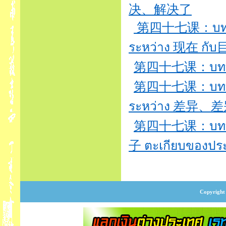
决、解决了
第四十七课：บทที่47
ระหว่าง 现在 กั
第四十七课：บทที่
第四十七课：บทที่47
ระหว่าง 差异、差
第四十七课：บทที
子 ตะเกียบของประเ
Copyright 