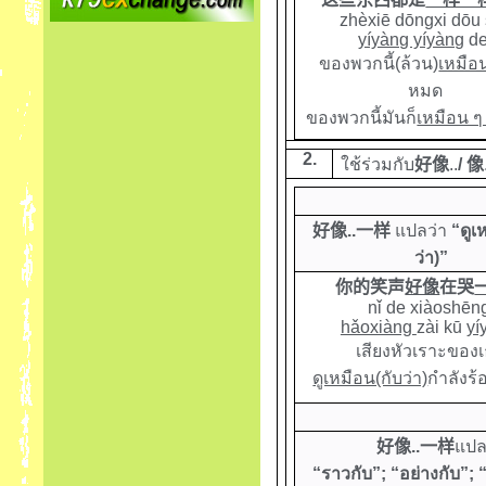
zhèxiē dōngxi dōu
yíyàng yíyàng
de
ของพวกนี้(ล้วน)
เหมือน
หมด
ของพวกนี้มันก็
เหมือน ๆ
2.
ใช้ร่วมกับ
好像
..
/
像
好像
..
一样
แปลว่า
“ดูเ
ว่า)”
你的笑声
好像
在哭
nǐ de xiàoshē
hǎoxiàng
zài kū
yí
เสียงหัวเราะของ
ดูเหมือน(กับว่า)
กำลังร้อ
好像
..
一样
แปล
“ราวกับ”; “อย่างกับ”; 