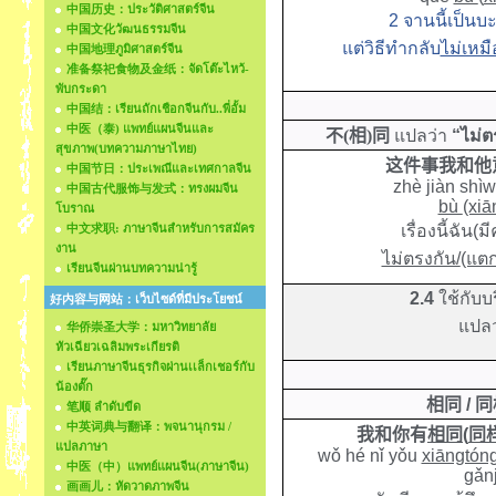
中国历史：ประวัติศาสตร์จีน
2 จานนี้เป็นบ
中国文化วัฒนธรรมจีน
แต่วิธีทำกลับ
ไม่เหมื
中国地理ภูมิศาสตร์จีน
准备祭祀食物及金纸：จัดโต๊ะไหว้-
พับกระดา
中国结：เรียนถักเชือกจีนกับ..พี่อั้ม
中医（泰) แพทย์แผนจีนและ
不
(
相
)
同
แปลว่า
“ไม่ต
สุขภาพ(บทความภาษาไทย)
这件事我和他
中国节日：ประเพณีและเทศกาลจีน
zhè jiàn shìw
中国古代服饰与发式：ทรงผมจีน
bù
(xiā
โบราณ
中文求职: ภาษาจีนสำหรับการสมัคร
เรื่องนี้ฉัน(
งาน
ไม่ตรงกัน/
(แต
เรียนจีนผ่านบทความน่ารู้
2.4
ใช้กับ
好内容与网站：เว็บไซด์ที่มีประโยชน์
แปลว
华侨崇圣大学：มหาวิทยาลัย
หัวเฉียวเฉลิมพระเกียรติ
เรียนภาษาจีนธุรกิจผ่านเเล็กเชอร์กับ
น้องตั๊ก
相同
/
同
笔顺 ลำดับขีด
中英词典与翻译：พจนานุกรม /
我和你有
相同
(
同
แปลภาษา
wǒ hé nǐ yǒu
xiāngtón
中医（中）แพทย์แผนจีน(ภาษาจีน)
gǎn
画画儿：หัดวาดภาพจีน