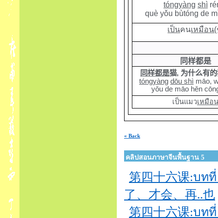
tóngyàng
shì
ré
què yǒu bùtóng de m
เป็น
คน
เหมือน(
同样都是
同样都是
猫
,
为什么有的
tóngyàng
dōu shì
māo, w
yǒu de māo hěn cōn
เป็นแมว
เหมือน
« Back
คลิปสอนภาษาจีนพื้นฐาน 5
第四十六课:บทที่ 46
了、才会、再..也
第四十六课:บทที่ 46