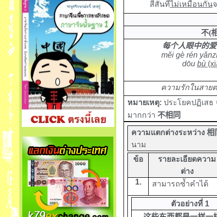
สีสันที่
ไม่เหมือนกัน
จ
不
(
每个人眼中的爱
měi gè rén yǎn
dōu
bù
(x
ความรักในสายต
หมายเหตุ:
ประโยคปฏิเสธ 
มากกว่า
不相同
ความแตกต่างระหว่าง
相
นาม
ข้อ
รายละเอียดความ
ต่าง
1.
สามารถซ้ำคำได้
ตัวอย่างที่ 1
这些东西都是
一样一