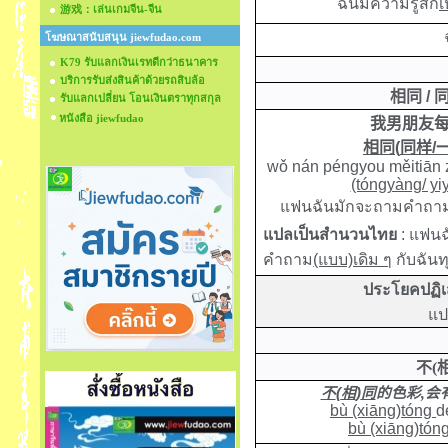
ฉันมีความรู้สึก
เ
游戏：เล่นเกมจีน-จีน
โฆษณาสนับสนุน jiewfudao.com
K79 รับแลกเงินเรทดีกว่าธนาคาร
บริการรับส่งสินค้าด้วยรถสิบล้อ
相同
/
รับแลกเปลี่ยน โอนเงินตราทุกสกุล
หนังสือ jiewfudao
我男朋友
相同
(
同样
/
wǒ nán péngyou měitiān
(tóngyàng/ yi
แฟนฉันมักจะถามคำถา
แปลเป็นสำนวนไทย
: แฟนฉ
คำถาม
(แบบ)เดิม ๆ
กับฉันท
ประโยคปฏิ
แป
不
(
不
(
相
)
同
的色彩
,
会
bù
(xiāng
)tóng
d
bù
(xiāng
)tón