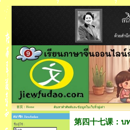
首页：Home
ค้นหาคำศัพท์และข้อมูลในเว็บจิ๋วฝูเต่า
สมาชิก Jiewfudao
第四十七课：บทที่4
ชื่อผู้ใช้ :