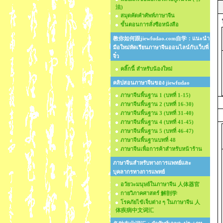
法)
สมุดคัดคำศัพท์ภาษาจีน
ขั้นตอนการสั่งซือหนังสือ
教你如何跟jiewfudao.com自学：แนะนำ
มือใหม่หัดเรียนภาษาจีนออนไลน์กับเว็บพี่
จิ๋ว
คลิ๊กนี้ สำหรับน้องใหม่
คลิปสอนภาษาจีนของ jiewfudao
ภาษาจีนพื้นฐาน 1 (บทที่ 1-15)
ภาษาจีนพื้นฐาน 2 (บทที่ 16-30)
ภาษาจีนพื้นฐาน 3 (บทที่ 31-40)
ภาษาจีนพื้นฐาน 4 (บทที่ 41-45)
ภาษาจีนพื้นฐาน 5 (บทที่ 46-47)
ภาษาจีนพื้นฐานบทที่ 48
ภาษาจีนเพื่อการค้าสำหรับหน้าร้าน
ภาษาจีนสำหรับทางการแพทย์และ
บุคลากรทางการแพทย์
อวัยวะมนุษย์ในภาษาจีน 人体器官
กายวิภาคศาสตร์ 解剖学
โรคภัยไข้เจ็บต่าง ๆ ในภาษาจีน 人
体疾病中文词汇