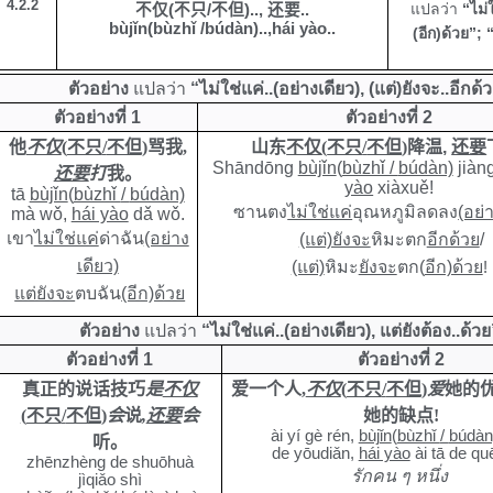
4.
2
.
2
แปลว่า
“ไม่ใ
不仅
(
不只
/
不但
)..
,
还要
..
bùjǐn
(
bùzhǐ /
búdàn)
..,hái yào
..
(อีก)ด้วย”; “
ตัวอย่าง
แปลว่า
“ไม่ใช่แค่..(อย่างเดียว), (แต่)ยังจะ..อีกด้
ตัวอย่างที่ 1
ตัวอย่างที่ 2
他
不仅
(
不只
/
不但
)
骂我
,
山东
不仅
(
不只
/
不但
)
降温
,
还要
Shāndōng
bùjǐn
(
bùzhǐ /
búdàn)
jià
还要
打
我
。
yào
xiàxuě!
tā
bùjǐn
(
bùzhǐ
/
búdàn)
ซานตง
ไม่ใช่แค่
อุณหภูมิลดลง
(อย่
mà wǒ
,
hái yào
dǎ wǒ.
เขา
ไม่ใช่แค่
ด่าฉัน
(อย่าง
(แต่)ยังจะ
หิมะตก
อีกด้วย
/
เดียว)
(แต่)
หิมะ
ยังจะ
ตก(
อีก)ด้วย
!
แต่ยังจะ
ตบฉัน
(อีก)ด้วย
ตัวอย่าง
แปลว่า
“ไม่ใช่แค่..(อย่างเดียว), แต่ยังต้อง..ด้วย
ตัวอย่างที่ 1
ตัวอย่างที่ 2
真正的说话技巧
是
不仅
爱一个人
,
不仅
(
不只
/
不但
)
爱
她的
(
不只
/
不但
)
会
说
,
还要
会
她的缺点
!
ài yí gè rén,
bùjǐn
(
bùzhǐ
/
búdàn
听
。
de
yōudiǎn
,
hái yào
ài tā de qu
zhēnzhèng de shuōhuà
รักคน ๆ หนึ่ง
jìqiǎo shì