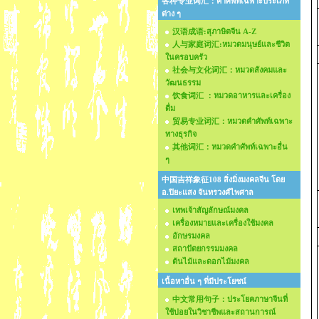
各种专业词汇：คำศัพท์เฉพาะประเภท
ต่าง ๆ
汉语成语:สุภาษิตจีน A-Z
人与家庭词汇:หมวดมนุษย์และชีวิต
ในครอบครัว
社会与文化词汇：หมวดสังคมและ
วัฒนธรรม
饮食词汇 ：หมวดอาหารและเครื่อง
ดื่ม
贸易专业词汇：หมวดคำศัพท์เฉพาะ
ทางธุรกิจ
其他词汇：หมวดคำศัพท์เฉพาะอื่น
ๆ
中国吉祥象征108 สิ่งมิ่งมงคลจีน โดย
อ.ปิยะแสง จันทรวงศ์ไพศาล
เทพเจ้าสัญลักษณ์มงคล
เครื่องหมายและเครื่องใช้มงคล
อักษรมงคล
สถาปัตยกรรมมงคล
ต้นไม้และดอกไม้มงคล
เนื้อหาอื่น ๆ ที่มีประโยชน์
中文常用句子：ประโยคภาษาจีนที่
ใช้บ่อยในวิชาชีพและสถานการณ์