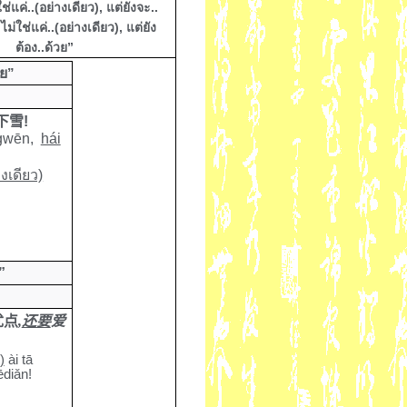
ช่แค่..(อย่างเดียว), แต่ยังจะ..
ไม่ใช่แค่..(อย่างเดียว), แต่ยัง
ต้อง..ด้วย”
วย
”
下雪
!
ngwēn,
hái
างเดียว)
”
优点
,
还要
爱
)
ài tā
ēdiǎn
!