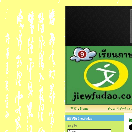
首页：Home
ค้นหาคำศัพท์และข้
สมาชิก Jiewfudao
第
ชื่อผู้ใช้ :