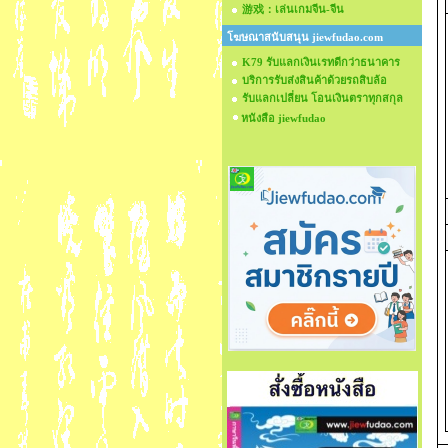
游戏：เล่นเกมจีน-จีน
โฆษณาสนับสนุน jiewfudao.com
K79 รับแลกเงินเรทดีกว่าธนาคาร
บริการรับส่งสินค้าด้วยรถสิบล้อ
รับแลกเปลี่ยน โอนเงินตราทุกสกุล
หนังสือ jiewfudao