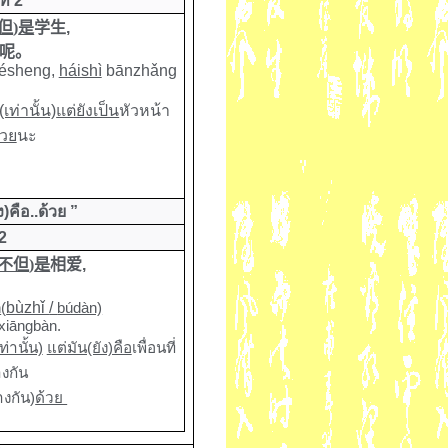
ี่ 2
但
)
是
学生
,
呢
。
ésheng,
háishì
bānzhǎng
(เท่านั้น)
แต่ยังเป็น
หัวหน้า
้วย
นะ
ง)คือ..ด้วย ”
 2
不但
)
是
相爱
,
。
n
(
bùzhǐ
/
búdàn)
xiāngbàn.
ท่านั้น)
แต่มัน(ยัง)คือ
เพื่อนที่
างกัน
างกัน)
ด้วย