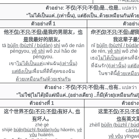
ตัวอย่าง:
不仅
(
不只
/
不但
)
是
..
,
也是
..
แปลว่า
“ไม่ได้เป็นแค่..(เท่านั้น), แต่ยังเป็น..ด้วยเหมือนกัน/ด้ว
ตัวอย่างที่ 1
ตัวอย่าง
他
不仅
(
不只
/
不但
)
是
我的男朋友，
也
你
不仅
(
不只
/
不但
)
是
是
我最好的朋友。
我这辈子最
tā
bùjǐn
(
bùzhǐ
/
búdàn)
shì
wǒ de nán
nǐ
bùjǐn
(
bùzhǐ
/
búdàn
péngyou,
yě shì
wǒ zuì hǎo de
de rén,
yě shì
wǒ zhè b
péngyou.
เธอ
ไม่ได้เป็นแค่
คนที่
เขา
ไม่ได้เป็นแค่
แฟนฉัน
(เท่านั้น)
ที่ฉันรัก)
(เท่านั้น)
แต่ยั
แต่ยังเป็น
เพื่อนที่ดีที่สุดของฉัน
ในชาตินี้
ด้วย
เหมือน
ด้วยเหมือนกัน/ด้วยเช่นกัน
ตัวอย่าง
:
不仅
(
不只
/
不但
)
有
..,
也有
..
แปลว่า
“ไม่ใช่(ไม่ได้)มีแต่/มีแค่..(อย่างเดียว) ..ก็มี(
ด้วย)เหมือนกัน/(
ตัวอย่างที่ 1
ตัวอย่างท
这个世界
不仅
(
不只
/
不但
)
有
好人
,
也
这里
不仅
(
不只
/
不
有
坏人。
也有
英文
zhè gè
zhèlǐ
bùjǐn (bùzhǐ /
búd
shìjiè
bùjǐn(bùzhǐ
/
búdàn)
yǒu
hǎorén,
yě
càidā
yǒu
huàirén.
yě yǒu
yīngwé