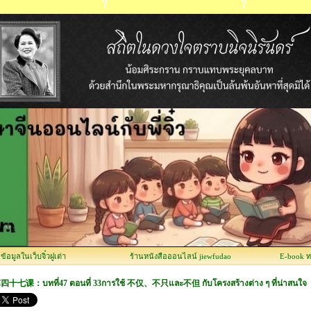
อมูลในเว็บจิ๋วฝูเต่า
ร้านหนังสือออนไลน์ jiewfudao
E-book 
四十七课：บทที่47 ตอนที่ 33การใช้ 不仅、不只และ不但 กับโครงสร้างต่าง ๆ ที่น่าสนใจ