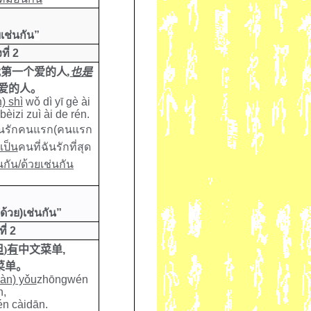
ยเช่นกัน
”
ที่ 2
我第一个爱的人
,
也是
爱的人
。
)
shì
wǒ dì yī gè ài
èizi zuì ài de rén.
ฉันรักคนแรก(คนแรก
งเป็น
คนที่ฉันรักที่สุด
กัน/ด้วยเช่นกัน
ด้วย)เช่นกัน
”
ี่ 2
但
)
有
中文菜单
,
菜单。
àn)
yǒu
zhōngwén
n,
n càidān.