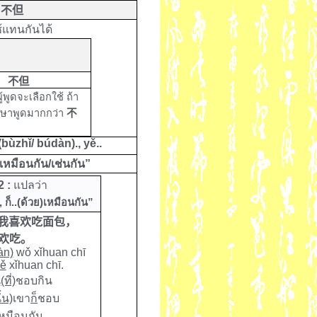
不但
้แทนกันได้
不但
ู้พูดจะเลือกใช้ ถ้า
าษาพูดมากกว่า
不
(bùzhǐ/ búdàn)., yě..
วย)เหมือนกัน/เช่นกัน”
 2 :
แปลว่า
น), ก็..(ด้วย)เหมือนกัน”
我喜欢吃面包，
欢吃。
àn)
wǒ xǐhuan chī
yě
xǐhuan chī.
น
(ที่)
ชอบกิน
ั้น)
เขา
ก็
ชอบ
เหมือนกัน