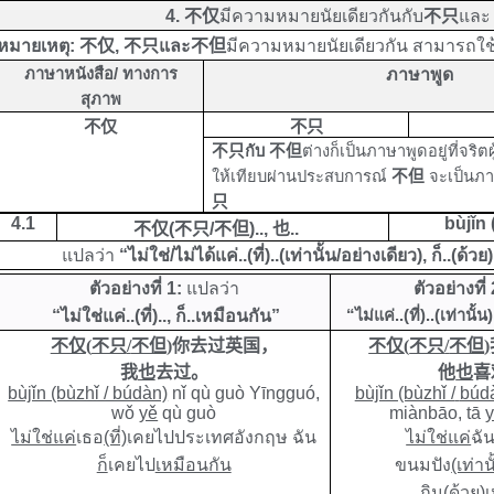
4.
不仅
มีความหมายนัยเดียวกันกับ
不只
และ
หมายเหตุ:
不仅
,
不只
และ
不但
มีความหมายนัยเดียวกัน สามารถใช
ภาษาหนังสือ/ ทางการ
ภาษาพูด
สุภาพ
不仅
不只
不只
กับ
不但
ต่างก็เป็นภาษาพูดอยู่ที่จริตผ
ให้เทียบผ่านประสบการณ์
不但
จะเป็นภ
只
4.1
bùjǐn 
不仅
(
不只
/
不但
)..
,
也
..
แปลว่า
“ไม่ใช่/ไม่ได้แค่..(ที่)..(เท่านั้น/อย่างเดียว), ก็..(ด้
ตัวอย่างที่ 1
:
แปลว่า
ตัวอย่างที่
“ไม่ใช่แค่..(ที่).., ก็..เหมือนกัน”
“ไม่แค่..(ที่)..(เท่านั้
不仅
(
不只
/
不但
)
你去过英国，
不仅
(
不只
/
不但
)
我
也
去过。
他
也
喜
bùjǐn (bùzhǐ / búdàn)
nǐ qù guò Yīngguó,
bùjǐn (bùzhǐ /
búd
wǒ
yě
qù guò
miànbāo, tā
ไม่ใช่แค่
เธอ
(ที่)
เคยไปประเทศอังกฤษ ฉัน
ไม่ใช่แค่
ฉั
ก็
เคยไป
เหมือนกัน
ขนมปัง
(เท่าน
กิน
(ด้วย)