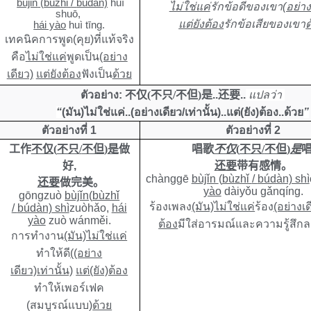
bùjǐn
(
bùzhǐ
/
búdàn)
huì
ไม่ใช่แค่
รักข้อดีของเขา
(อย่าง
shuō,
แต่ยังต้อง
รักข้อเสียของเขา
ด
hái yào
huì tīng
.
เทคนิคการพูด(คุย)ที่แท้จริง
คือ
ไม่ใช่แค่
พูดเป็น
(อย่าง
เดียว)
แต่ยังต้อง
ฟังเป็น
ด้วย
ตัวอย่าง:
不仅
(
不只
/
不但
)
是
..
还要
..
แปลว่า
“
(มัน)ไม่ใช่แค่..(อย่างเดียว/เท่านั้น)..แต่(ยัง)ต้อง..ด้วย
”
ตัวอย่างที่ 1
ตัวอย่างที่ 2
工作
不仅
(
不只
/
不但
)
是
做
唱歌
不仅
(
不只
/
不但
)
是
好
,
还要
带有感情。
chànggē
bùjǐn
(
bùzhǐ
/
búdàn) shì
还要
做完美。
yào
dàiyǒu gǎnqíng.
gōngzuò
bùjǐn
(
bùzhǐ
ร้องเพลง
(มัน)ไม่ใช่แค่
ร้อง
(อย่างเด
/
búdàn)
shì
zuòhǎo,
hái
yào
zuò wánměi.
ต้อง
มีใส่อารมณ์และความรู้สึก
การทำงาน
(มัน)ไม่ใช่แค่
ทำให้ดี
((อย่าง
เดียว)เท่านั้น)
แต่(ยัง)ต้อง
ทำให้เพอร์เฟค
(สมบูรณ์แบบ)
ด้วย