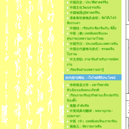
中国历史：ประวัติศาสตร์จีน
中国文化วัฒนธรรมจีน
中国地理ภูมิศาสตร์จีน
准备祭祀食物及金纸：จัดโต๊ะไหว้-
พับกระดา
中国结：เรียนถักเชือกจีนกับ..พี่อั้ม
中医（泰) แพทย์แผนจีนและ
สุขภาพ(บทความภาษาไทย)
中国节日：ประเพณีและเทศกาลจีน
中国古代服饰与发式：ทรงผมจีน
โบราณ
中文求职: ภาษาจีนสำหรับการสมัคร
งาน
เรียนจีนผ่านบทความน่ารู้
好内容与网站：เว็บไซด์ที่มีประโยชน์
华侨崇圣大学：มหาวิทยาลัย
หัวเฉียวเฉลิมพระเกียรติ
เรียนภาษาจีนธุรกิจผ่านเเล็กเชอร์กับ
น้องตั๊ก
笔顺 ลำดับขีด
中英词典与翻译：พจนานุกรม /
แปลภาษา
中医（中）แพทย์แผนจีน(ภาษาจีน)
画画儿：หัดวาดภาพจีน