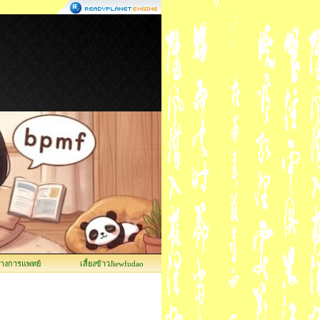
ทางการแพทย์
เลี้ยงข้าวJiewfudao