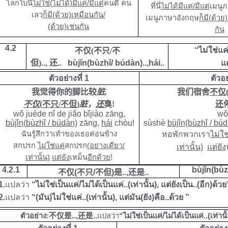
โลกใบนี้
ไม่ใช่(ไม่ได้)มีแค่/มีแต่
คนดี คน
ที่นี่
ไม่ได้มีแค่/มีแต่
เมนู
เลว
ก็มี(ด้วย)เหมือนกัน/
เมนูภาษาอังกฤษ
ก็มี(
ด้วย)
(ด้วย)เช่นกัน
กัน
4.
2
“ไม่ใช่แค่
不仅
(
不只
/
不
但
)
..
,
还
..
bùjǐn(
bùzhǐ/
búdàn).
.,
hái
..
แต
ตัวอย่างที่ 1
ตัวอย
我觉得你的脚比较
脏
,
我们宿舍
不仅
不仅
(
不只
/
不但
)
脏
，
还
臭
!
还
wǒ juéde nǐ de jiǎo bǐjiào zāng,
wǒ
bùjǐn
(
bùzhǐ
/
búdàn)
zāng
,
hái
chòu
!
sùshè
bùjǐn
(bùzhǐ
/
búd
ฉันรู้สึกว่าเท้าของเธอค่อนข้าง
หอพักพวกเรา
ไม่ใช
สกปรก
ไม่ใช่แค่
สกปรก
(อย่างเดียว/
เท่านั้น)
แต่ยัง
เท่านั้น)
แต่ยัง
เหม็น
อีกด้วย
!
4
.2.1
bùjǐn
(bùz
不仅
(
不只
/
不但
)
是
..,
还是
..
1.
แปลว่า
“ไม่ใช่เป็นแค่/ไม่ได้เป็นแค่..(เท่านั้น), แต่ยังเป็น..(อีก)ด้วย
2.
แปลว่า
“(มัน)ไม่ใช่แค่..(เท่านั้น), แต่มัน(ยัง)คือ..ด้วย ”
ตัวอย่าง:
不仅是
..,
还是
..
แปลว่า
“ไม่ใช่เป็นแค่/ไม่ได้เป็นแค่..(เท่านั