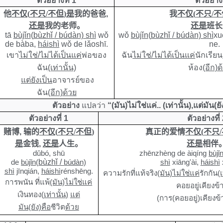
ตัวอย่างที่ 1
ตัวอย่างท
他
不仅
(
不只
/
不但
)
是
我的爸爸
,
我
不仅
(
不只
/
不
还是
我的老师
。
还是
班长
tā
bùjǐn
(
bùzhǐ
/
búdàn) shì
wǒ
wǒ
bùjǐn
(
bùzhǐ
/
búdàn) shì
xu
de bàba
,
háishì
wǒ de lǎoshī.
ne.
เขา
ไม่ใช่/ไม่ได้เป็นแค่
พ่อของ
ฉัน
ไม่ใช่/ไม่ได้เป็นแค่
นักเรียน
ฉัน
(เท่านั้น)
ห้อง
(อีก)ด
แต่ยังเป็น
อาจารย์ของ
ฉัน
(อีก)ด้วย
ตัวอย่าง
แปลว่า
“(มัน)ไม่ใช่แค่.. (เท่านั้น),แต่มัน(ยั
ตัวอย่างที่ 1
ตัวอย่างที่
赌博
,
输的
不仅
(
不只
/
不但
)
真正的爱情
不仅
(
不只
/
是
金钱
,
还是
人生。
还是
相伴
dǔbó, shū
zhēnzhèng de àiqíng
bùjǐ
de
bùjǐn
(
bùzhǐ
/
búdàn)
shì
xiāng'ài
,
háishì
shì
jīnqián,
háishì
rénshēng.
ความรักที่แท้จริง
(มัน)ไม่ใช่แค่
รักกัน
(เ
การพนัน ที่แพ้
(มัน)ไม่ใช่แค่
คอยอยู่เคียงข้
เงินทอง
(
เท่านั้น
)
แต่
(การ(คอยอยู่)เคียงข้
มัน(ยัง)คือ
ชีวิต
ด้วย