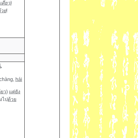
เดียว)
้วย
!
唱
,
chàng,
hái
ียว)
แต่ยัง
ลงไป
ด้วย