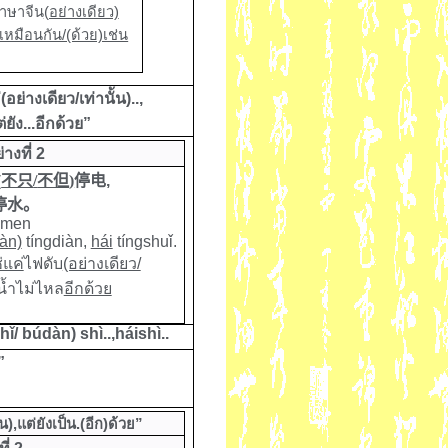
ภาษาจีน
(อย่างเดียว)
เหมือนกัน/(ด้วย)เช่น
(อย่างเดียว/เท่านั้น)..,
่ยัง...อีกด้วย”
่างที่ 2
(
不只
/
不但
)
停电
,
停水。
men
àn)
tíngdiàn
,
hái
tíngshuǐ.
่แค่
ไฟดับ
(อย่างเดียว/
น้ำไม่ไหล
อีกด้วย
hǐ
/
búdàn) shì
..,
háishì
..
”
้น),แต่ยังเป็น.(อีก)ด้วย
”