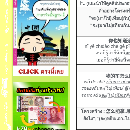
上
..
(
แนะนำให้ดูคลิปประก
ตัวอย่างโครงสร
“
จะ(มา/ไป)เทียบ
(
กัน
“
จะ(มา/ไป)เทียบกับ.
你也知道
nǐ yě zhīdào zhè gè p
เ
ธอก็รู้ว่ายี่ห้อนี้
จ
เ
ธอก็รู้ว่ายี่ห้อนี้
จ
我的车
怎么
wǒ de chē
zěnme nén
รถของฉัน
จะ
(
ไป
)
เทียบ
/
สู้
รถของฉัน
จะ(ไป)เทียบ
/
สู
โครงสร้าง :
怎么能拿
..
ยังไง
”
;
“(จะ)หยิบ
/
เอา..ไ