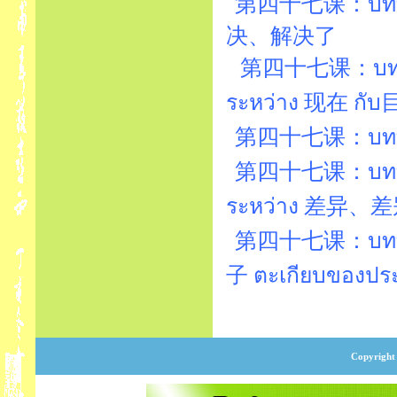
第四十七课：บทที่
决、解决了
第四十七课：บทที่47
ระหว่าง 现在 กั
第四十七课：บทที่
第四十七课：บทที่47
ระหว่าง 差异、差
第四十七课：บทที
子 ตะเกียบของประเ
Copyright 