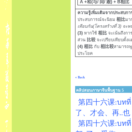
A
+
和
(
与
/
同
/
跟
)
+ B
相比
ความรู้เพิ่มเติมจากประสบกา
ประสบการณ์จะนิยม
相比
มาก
เทียบกัน(โครงสร้างที่
3)
จะพบ
(3)
หากใช้
相比
จะเน้นถึงกา
ส่วน
比较
จะเปรียบเทียบตั้งแ
(4)
相比
กับ
相比较
สามารถพู
ประโยค
« Back
คลิปสอนภาษาจีนพื้นฐาน 5
第四十六课:บทที่ 46
了、才会、再..也
第四十六课:บทที่ 46