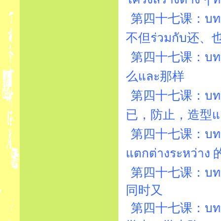
第四十七课：บทที่4
不但ร่วมกับ还、
第四十七课：บทที่4
么และ那样
第四十七课：บทที่4
已，防止，造型แ
第四十七课：บทที่4
แตกต่างระหว่า
第四十七课：บทที่4
同时又
第四十七课：บทที่4