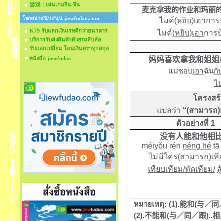
游戏：เล่นเกมจีน-จีน
麦克
拿
我的作业
和
玛丽
โฆษณาสนับสนุน jiewfudao.com
ไมค์
(หยิบ)เอา
การ
K79 รับแลกเงินเรทดีกว่าธนาคาร
ไมค์
(หยิบ)เอา
การบ
บริการรับส่งสินค้าด้วยรถสิบล้อ
รับแลกเปลี่ยน โอนเงินตราทุกสกุล
หนังสือ jiewfudao
妈妈喜欢
拿
我
和
姐姐
แม่ชอบ
เอา
ฉัน
กั
ไป
โครงสร้า
แปลว่า
“(สามารถ)เ
ตัวอย่างที่ 1
没有人
能和
他
相
méiyǒu rén
néng hé
t
ไม่มีใคร
(สามารถ)เที
เทียบเทียม
/
ทัดเทียม
/
สู
หมายเหตุ
: (1).
能和
(
与／同
(2).
不能和
(
与／同／跟
)..
相