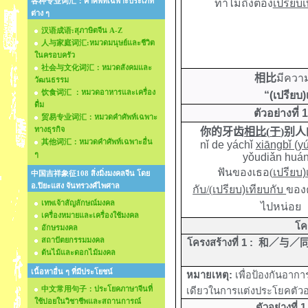
各种专业词汇：คำศัพท์เฉพาะประเภท
ทำไมถึงต้อง
เปรียบเ
ต่าง ๆ
汉语成语:สุภาษิตจีน A-Z
人与家庭词汇:หมวดมนุษย์และชีวิต
ในครอบครัว
社会与文化词汇：หมวดสังคมและ
相比
มีควา
วัฒนธรรม
饮食词汇 ：หมวดอาหารและเครื่อง
“(เปรียบ)เ
ดื่ม
ตัวอย่างที่ 1
贸易专业词汇：หมวดคำศัพท์เฉพาะ
ทางธุรกิจ
你的牙齿
相比
(
于
)
别人
其他词汇：หมวดคำศัพท์เฉพาะอื่น
nǐ de yáchǐ
xiāngbǐ (y
ๆ
yǒudiǎn huán
ฟันของเธอ
(
เปรียบ)
中国吉祥象征108 สิ่งมิ่งมงคลจีน โดย
อ.ปิยะแสง จันทรวงศ์ไพศาล
กับ
/
(
เปรียบ)เทียบกับ
ของค
เทพเจ้าสัญลักษณ์มงคล
ไปหน่อย
เครื่องหมายและเครื่องใช้มงคล
โค
อักษรมงคล
สถาปัตยกรรมมงคล
โครงสร้างที่ 1 :
和／与／
ต้นไม้และดอกไม้มงคล
เนื้อหาอื่น ๆ ที่มีประโยชน์
หมายเหตุ:
เพื่อป้องกันอาก
中文常用句子：ประโยคภาษาจีนที่
เดียวในการแต่งประโยคตัวอ
ใช้บ่อยในวิชาชีพและสถานการณ์
ตัวอย่างที่ 1