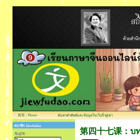
首页：Home
ค้นหาคำศัพท์และข้อมูลในเว็บจิ๋วฝูเต่า
สมาชิก Jiewfudao
第四十七课：บทที่4
ชื่อผู้ใช้ :