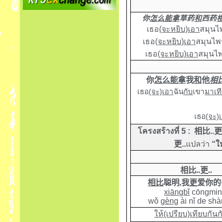
你
怎么能拿
草药
和
西药
เธอ
(จะหยิบ)เอา
สมุนไ
เธอ
(จะหยิบ)เอา
สมุนไพ
เธอ
(จะหยิบ)เอา
สมุนไ
你
怎么能拿
我
和
他
相
เธอ
(จะ)เอา
ฉัน
กับ
เขา
มาเที
เธอ
(จะ)
โครงสร้างที่ 5 :
相比
..
更
..
แปลว่า
“ให
相比
..
更
..
相比
聪明
,
我
更
爱你的
xiāngbǐ
cōngmin
wǒ
gèng
ài nǐ de shà
ให้(เปรียบ)เทียบกันก