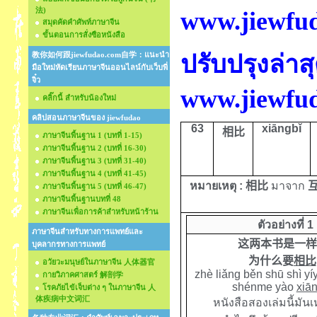
法)
www.jiewfu
สมุดคัดคำศัพท์ภาษาจีน
ขั้นตอนการสั่งซือหนังสือ
教你如何跟jiewfudao.com自学：แนะนำ
ปรับปรุงล่าส
มือใหม่หัดเรียนภาษาจีนออนไลน์กับเว็บพี่
จิ๋ว
www.jiewfu
คลิ๊กนี้ สำหรับน้องใหม่
คลิปสอนภาษาจีนของ jiewfudao
6
3
xiāngbǐ
相比
ภาษาจีนพื้นฐาน 1 (บทที่ 1-15)
ภาษาจีนพื้นฐาน 2 (บทที่ 16-30)
ภาษาจีนพื้นฐาน 3 (บทที่ 31-40)
ภาษาจีนพื้นฐาน 4 (บทที่ 41-45)
หมายเหตุ
:
相比
มาจาก
ภาษาจีนพื้นฐาน 5 (บทที่ 46-47)
ภาษาจีนพื้นฐานบทที่ 48
ภาษาจีนเพื่อการค้าสำหรับหน้าร้าน
ตัวอย่างที่ 1
ภาษาจีนสำหรับทางการแพทย์และ
这两本书是一样
บุคลากรทางการแพทย์
为什么要
相比
อวัยวะมนุษย์ในภาษาจีน 人体器官
zhè liǎng běn shū shì yí
กายวิภาคศาสตร์ 解剖学
shénme yào
xiā
โรคภัยไข้เจ็บต่าง ๆ ในภาษาจีน 人
体疾病中文词汇
หนังสือสองเล่มนี้มัน