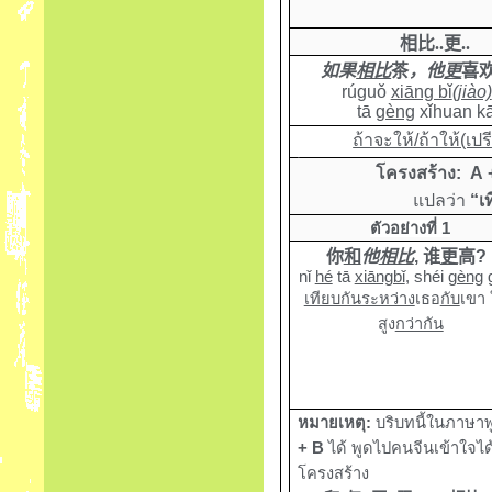
相比
..
更
..
如果
相比
茶
，他
更
喜
rúguǒ
xiāng bǐ
(jiào)
tā
gèng
xǐhuan kā
ถ้าจะให้/ถ้าให้(เปร
โครงสร้าง
:
A
แปลว่า
“เท
ตัวอย่างที่ 1
你
和
他
相比
,
谁
更
高
?
nǐ
hé
tā
xiāngbǐ
,
shéi
gèng
เทียบกันระหว่าง
เธอ
กับ
เขา
สูง
กว่ากัน
หมายเหตุ:
บริบทนี้ในภาษา
+ B
ได้ พูดไปคนจีนเข้าใจ
โครงสร้าง