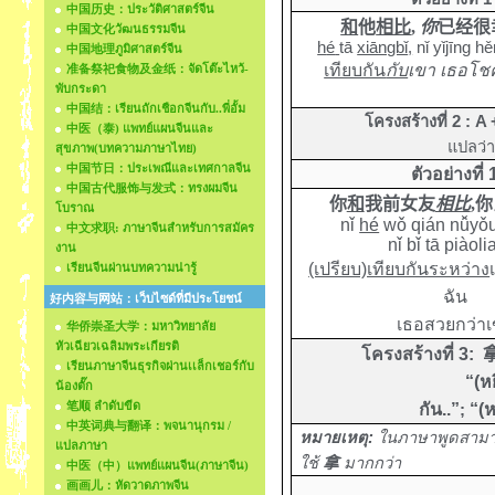
中国历史：ประวัติศาสตร์จีน
和
他
相比
,
你
已经很
中国文化วัฒนธรรมจีน
h
é
tā
xiāngbǐ
,
nǐ yǐjīng h
中国地理ภูมิศาสตร์จีน
เทียบกัน
กับ
เขา เธอโช
准备祭祀食物及金纸：จัดโต๊ะไหว้-
พับกระดา
中国结：เรียนถักเชือกจีนกับ..พี่อั้ม
โครงสร้างที่ 2 : A 
中医（泰) แพทย์แผนจีนและ
แปลว่า
สุขภาพ(บทความภาษาไทย)
中国节日：ประเพณีและเทศกาลจีน
ตัวอย่างที่ 
中国古代服饰与发式：ทรงผมจีน
你
和
我前女友
相比
,
你
โบราณ
nǐ
hé
wǒ qián nǚyǒ
中文求职: ภาษาจีนสำหรับการสมัคร
nǐ bǐ tā piàoli
งาน
(เปรียบ)เทียบกันระหว่าง
เรียนจีนผ่านบทความน่ารู้
ฉัน
好内容与网站：เว็บไซด์ที่มีประโยชน์
เธอสวยกว่า
华侨崇圣大学：มหาวิทยาลัย
หัวเฉียวเฉลิมพระเกียรติ
โครงสร้างที่ 3:
เรียนภาษาจีนธุรกิจผ่านเเล็กเชอร์กับ
“(หย
น้องตั๊ก
笔顺 ลำดับขีด
กัน
..”
“(ห
;
中英词典与翻译：พจนานุกรม /
หมายเหตุ
:
ในภาษาพูดสามา
แปลภาษา
ใช้
拿
มากกว่า
中医（中）แพทย์แผนจีน(ภาษาจีน)
画画儿：หัดวาดภาพจีน