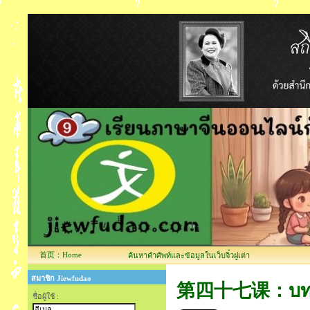
首页：Home
ค้นหาคำศัพท์และข้อมูลในเว็บจิ๋วฝูเต่า
สมาชิก Jiewfudao
第四十七课：บทที่
ชื่อผู้ใช้ :