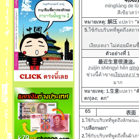
míngliàng de lǜ
สีเขียวสว่
หมายเหตุ
:
解压
แ
ป
ลว่า
“
5
.
ใช้กับบริบทที่พูดถึง
เงียบเหงา ไม่ค่อยมีคนซื
ตัวอย่างที่ 1
最近生意很
清淡
。
zuìjìn shēngyì hěn
qīn
ช่วงนี้ค้าขาย
เงียบเหงา
/
มาก
หมายเหตุ:
1.
生意
แปลว่า
“ค
ตก)ลง
;
ตก
”
65
表面
1.
ใช้กับบริบทที่พูดถึงลัก
“เปลือกนอก”
2.
ใช้กับบริบทที่พูดถึงพื้นผ