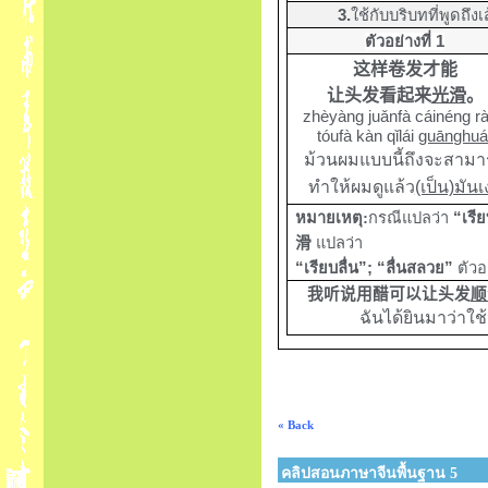
3.
ใช้กับบริบทที่พูดถึ
ตัวอย่างที่ 1
这样卷发才能
让头发看起来
光滑
。
zhèyàng juǎnfà cáinéng r
tóufà kàn qǐlái
guānghu
ม้วนผมแบบนี้ถึงจะสาม
ทำให้ผมดูแล้ว
(เป็น)มันเ
หมายเหตุ
:
กรณีแปลว่า
“เรีย
滑
แปลว่า
“เรียบลื่น”; “ลื่นสลวย”
ตัวอ
我听说用醋可以让头发
顺
ฉันได้ยินมาว่าใช
« Back
คลิปสอนภาษาจีนพื้นฐาน 5