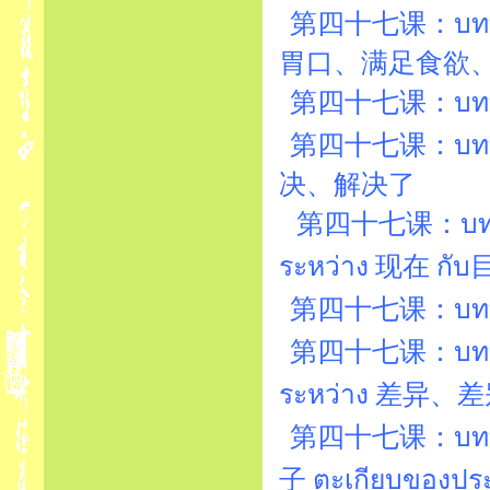
第四十七课：บทที่
胃口、满足食欲
第四十七课：บทที่47
第四十七课：บทที่
决、解决了
第四十七课：บทที่47
ระหว่าง 现在 กั
第四十七课：บทที่
第四十七课：บทที่47
ระหว่าง 差异、差
第四十七课：บทที
子 ตะเกียบของประเ