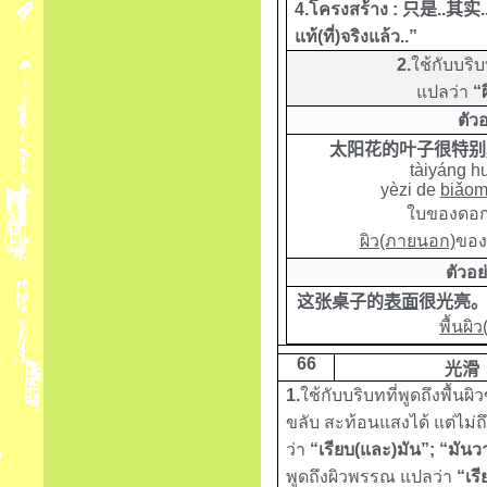
4.
โครงสร้าง
:
只是
..
其实
แท้
(
ที่)จริงแล้ว
..
”
2.
ใช้กับบริ
แปลว่า
“ผ
ตัว
太阳花的叶子很特别
tàiyáng hu
yèzi de
biǎom
ใบของดอก
ผิว(ภายนอก)
ของใ
ตัวอย
这张桌子的
表面
很光亮
พื้นผ
6
6
光滑
1.
ใช้กับบริบทที่พูดถึงพื้นผ
ขลับ สะท้อนแสงได้ แต่ไม่ถ
ว่า
“เรียบ(และ)มัน”; “มันว
พูดถึงผิวพรรณ แปลว่า
“เรี