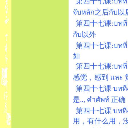
第四十七课:บทที่ 47
จับหลัก之后กับ以
第四十七课:บทที่ 4
กับ以外
第四十七课:บทที่
如
第四十七课:บทที่ 4
感觉，感到 และ 
第四十七课 บทที่47
是.., คำศัพท์ 正确
第四十七课 บทที่
用，有什么用，