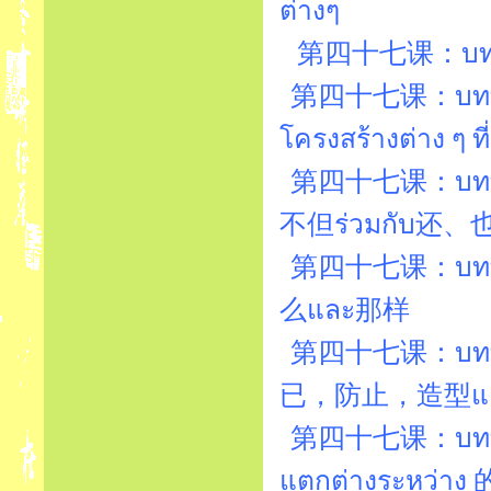
ต่างๆ
第四十七课：บทที่4
第四十七课：บทที่4
โครงสร้างต่าง ๆ ท
第四十七课：บทที่4
不但ร่วมกับ还、
第四十七课：บทที่4
么และ那样
第四十七课：บทที่4
已，防止，造型แ
第四十七课：บทที่4
แตกต่างระหว่า