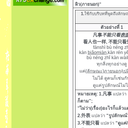
ผิว(ภายนอก)”
1.
ใช้กับบริบทที่พูดถึงล
ตัวอย่างที่ 1
凡事
不能只看
表
看人也一样
,
不能只看
fánshì bù néng z
kàn
biǎomiàn
,
kàn rén y
bù néng zhǐ kàn wài
ทุกสิ่งทุกอย่างดู
แค่
(ลักษณะ)ภายนอก
/
เป
ไม่ได้ ดูคนก็เช่นก
ดูแค่รูปลักษณ์ไม่ไ
หมายเหตุ: 1.
凡事
แปลว่า
ก็ตาม”;
“ไม่ว่า(เรื่อง)อะไรก็แล้วแ
2.
外表
แปลว่า
“รูปลักษณ
3
.
不能只看
แปลว่า
“
ดูแค่
/