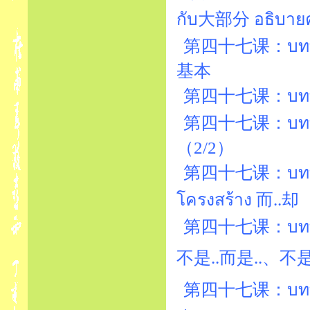
กับ大部分 อธิบา
第四十七课：บทที่47
基本
第四十七课：บทที่4
第四十七课：บทที่4
（2/2）
第四十七课：บทที่4
โครงสร้าง 而..却
第四十七课：บทที่4
第四十七课：บทที่47