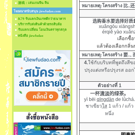
游戏：เล่นเกมจีน-จีน
หมายเหตุ
:
โครงสร้าง
比
..
还
โฆษณาสนับสนุน jiewfudao.com
K79 รับแลกเงินเรทดีกว่าธนาคาร
选购香水要选择好质
บริการรับส่งสินค้าด้วยรถสิบล้อ
xuǎngòu xiāngsh
รับแลกเปลี่ยน โอนเงินตราทุกสกุล
érqiě yào xuǎ
หนังสือ jiewfudao
เลือกซื้
แล้วต้องเลือกกลิ่
หมายเหตุ
:
โครงสร้าง
要
..,
4.
ใช้กับบริบทที่พูดถึงส
ปรุงแต่งหรือปรุงรส ออ
ตัวอย่างที่ 1
一杯
清淡
的绿茶。
yì bēi
qīngdàn
de
lǜchá.
ชาเขียว
ใส
1
แก้ว
/
แก้ว
หนึ่ง
明亮