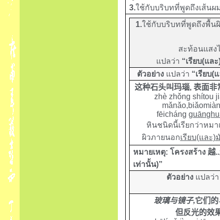
3.
ใช้กับบริบทที่พูดถึงเส้น
1.
ใช้กับบริบทที่พูดถึงพื้
สะท้อนแสงได
แปลว่า
“เรียบ(และ)
ตัวอย่าง
แปลว่า
“เรียบ(แ
这种石头叫玛瑙
,
表面非
zhè zhǒng shítou j
mǎnǎo
,
biǎomià
fēicháng
guānghu
หินชนิดนี้เรียกว่าหมา
ผิวภายนอก
เรียบ(และ)ม
หมายเหตุ
:
โครงสร้าง
越
..
เท่านั้น)
”
ตัวอย่าง
แปลว่
玻璃与镜子
,
它们的
但反光的效