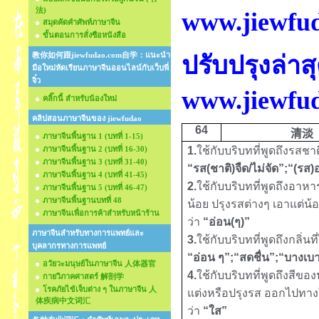
法)
www.jiewfu
สมุดคัดคำศัพท์ภาษาจีน
ขั้นตอนการสั่งซือหนังสือ
教你如何跟jiewfudao.com自学：แนะนำ
ปรับปรุงล่าส
มือใหม่หัดเรียนภาษาจีนออนไลน์กับเว็บพี่
จิ๋ว
www.jiewfu
คลิ๊กนี้ สำหรับน้องใหม่
คลิปสอนภาษาจีนของ jiewfudao
6
4
清淡
ภาษาจีนพื้นฐาน 1 (บทที่ 1-15)
ภาษาจีนพื้นฐาน 2 (บทที่ 16-30)
1
.
ใช้กับบริบทที่พูดถึงรสชา
ภาษาจีนพื้นฐาน 3 (บทที่ 31-40)
“
รส(ชาติ)จืด
/
ไม่จัด
”;“(
รส)
ภาษาจีนพื้นฐาน 4 (บทที่ 41-45)
2.
ใช้กับบริบทที่พูดถึง
อาหาร
ภาษาจีนพื้นฐาน 5 (บทที่ 46-47)
ภาษาจีนพื้นฐานบทที่ 48
น้อย ปรุงรสต่างๆ เอาแต่
ภาษาจีนเพื่อการค้าสำหรับหน้าร้าน
ว่า
“
อ่อน(ๆ)
”
ภาษาจีนสำหรับทางการแพทย์และ
3.
ใช้กับบริบทที่พูดถึงกลิ่
บุคลากรทางการแพทย์
“อ่อน ๆ”
;
“สดชื่น”
;
“บางเบ
อวัยวะมนุษย์ในภาษาจีน 人体器官
4.
ใช้กับบริบทที่พูดถึงสีขอ
กายวิภาคศาสตร์ 解剖学
โรคภัยไข้เจ็บต่าง ๆ ในภาษาจีน 人
แต่งหรือปรุงรส ออกไปทาง
体疾病中文词汇
ว่า
“ใส”