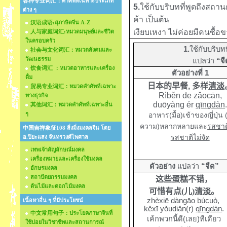
各种专业词汇：คำศัพท์เฉพาะประเภท
5.
ใช้กับบริบทที่พูดถึงส
ต่าง ๆ
ค้า เป็นต้น
汉语成语:สุภาษิตจีน A-Z
เงียบเหงา ไม่ค่อยมีคนซื้อข
人与家庭词汇:หมวดมนุษย์และชีวิต
ในครอบครัว
1
.
ใช้กับบริบท
社会与文化词汇：หมวดสังคมและ
วัฒนธรรม
แ
ปลว่า
“
จื
饮食词汇 ：หมวดอาหารและเครื่อง
ตัวอย่างที่ 1
ดื่ม
日本的早餐
,
多样
清淡
贸易专业词汇：หมวดคำศัพท์เฉพาะ
R
ìběn de zǎocān
,
ทางธุรกิจ
duōyàng ér
qīngdàn
其他词汇：หมวดคำศัพท์เฉพาะอื่น
ๆ
อาหาร(มื้อ)เช้าของญี่ปุ่น (
ความ)หลากหลายและ
รสชาต
中国吉祥象征108 สิ่งมิ่งมงคลจีน โดย
รสชาติไม่จัด
อ.ปิยะแสง จันทรวงศ์ไพศาล
เทพเจ้าสัญลักษณ์มงคล
เครื่องหมายและเครื่องใช้มงคล
ตัวอย่าง
แปลว่า
“จืด”
อักษรมงคล
สถาปัตยกรรมมงคล
这些蛋糕不错，
ต้นไม้และดอกไม้มงคล
可惜有点
(
儿
)
清淡
。
zhèxiē dàngāo búcuò
,
เนื้อหาอื่น ๆ ที่มีประโยชน์
kěxī yǒudiǎn(r)
qīngdàn
.
中文常用句子：ประโยคภาษาจีนที่
เค้กพวกนี้ดี(เลย)ทีเดียว
ใช้บ่อยในวิชาชีพและสถานการณ์