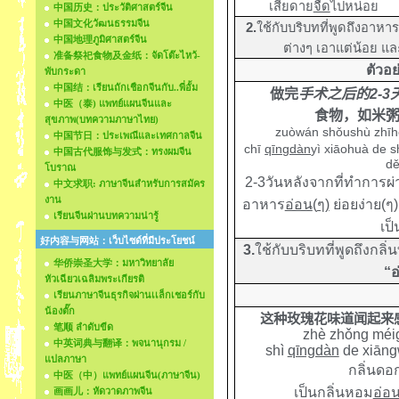
เสียดาย
จืด
ไปหน่อย
中国历史：ประวัติศาสตร์จีน
中国文化วัฒนธรรมจีน
2.
ใช้กับ
บริบทที่พูดถึง
อาหารท
中国地理ภูมิศาสตร์จีน
ต่างๆ เอาแต่น้อย 
准备祭祀食物及金纸：จัดโต๊ะไหว้-
ตัวอย่
พับกระดา
中国结：เรียนถักเชือกจีนกับ..พี่อั้ม
做完
手术之后的
2-3
中医（泰) แพทย์แผนจีนและ
食物，如米
สุขภาพ(บทความภาษาไทย)
zuòwán shǒushù zhīhò
中国节日：ประเพณีและเทศกาลจีน
chī
qīngdàn
yì xiāohuà de s
中国古代服饰与发式：ทรงผมจีน
dě
โบราณ
2-3
วันหลังจากที่ทำการผ่
中文求职: ภาษาจีนสำหรับการสมัคร
งาน
อาหาร
อ่อน
(
ๆ
)
ย่อยง่าย
(
ๆ
)
เรียนจีนผ่านบทความน่ารู้
เป็
好内容与网站：เว็บไซด์ที่มีประโยชน์
3.
ใช้กับบริบทที่พูดถึงกลิ
华侨崇圣大学：มหาวิทยาลัย
“อ
หัวเฉียวเฉลิมพระเกียรติ
เรียนภาษาจีนธุรกิจผ่านเเล็กเชอร์กับ
น้องตั๊ก
这种玫瑰花味道闻起来
笔顺 ลำดับขีด
zhè zhǒng méig
中英词典与翻译：พจนานุกรม /
shì
qīngdàn
de xiāng
แปลภาษา
กลิ่นดอก
中医（中）แพทย์แผนจีน(ภาษาจีน)
เป็นกลิ่นหอม
อ่อ
画画儿：หัดวาดภาพจีน