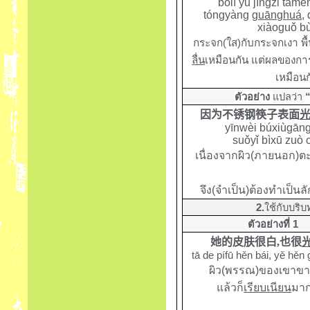
bōlí yǔ jìngzi tām
tóngyàng
guānghuá
,
xiàoguǒ b
กระจก(ใส)กับกระจกเงา พื
ลื่น
เหมือนกัน แต่ผลของการ
เหมือนก
ตัวอย่าง
แปลว่า
“
因为
不锈钢筷子表面
yīnwèi búxiùgāng
suǒyǐ bìxū zuò 
เนื่องจากผิว(ภายนอก)ต
จึง(จำเป็น)ต้องทำเป็น
2.
ใช้กับบริบ
ตัวอย่างที่ 1
她的皮肤很白
,
也很
tā de pífū hěn bái, yě hěn
ผิว(พรรณ)ของเขาข
แล้วก็
เรียบเนียน
มาก