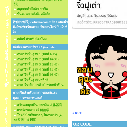
法)
สมุดคัดคำศัพท์ภาษาจีน
ขั้นตอนการสั่งซือหนังสือ
教你如何跟jiewfudao.com自学：แนะนำ
มือใหม่หัดเรียนภาษาจีนออนไลน์กับเว็บพี่
จิ๋ว
คลิ๊กนี้ สำหรับน้องใหม่
คลิปสอนภาษาจีนของ jiewfudao
ภาษาจีนพื้นฐาน 1 (บทที่ 1-15)
ภาษาจีนพื้นฐาน 2 (บทที่ 16-30)
ภาษาจีนพื้นฐาน 3 (บทที่ 31-40)
ภาษาจีนพื้นฐาน 4 (บทที่ 41-45)
ภาษาจีนพื้นฐาน 5 (บทที่ 46-47)
ภาษาจีนพื้นฐานบทที่ 48
ภาษาจีนเพื่อการค้าสำหรับหน้าร้าน
ภาษาจีนสำหรับทางการแพทย์และ
บุคลากรทางการแพทย์
อวัยวะมนุษย์ในภาษาจีน 人体器官
กายวิภาคศาสตร์ 解剖学
« Back
โรคภัยไข้เจ็บต่าง ๆ ในภาษาจีน 人
体疾病中文词汇
QR CODE