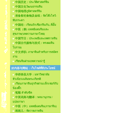
中国历史：ประวัติศาสตร์จีน
中国文化วัฒนธรรมจีน
中国地理ภูมิศาสตร์จีน
准备祭祀食物及金纸：จัดโต๊ะไหว้-
พับกระดา
中国结：เรียนถักเชือกจีนกับ..พี่อั้ม
中医（泰) แพทย์แผนจีนและ
สุขภาพ(บทความภาษาไทย)
中国节日：ประเพณีและเทศกาลจีน
中国古代服饰与发式：ทรงผมจีน
โบราณ
中文求职: ภาษาจีนสำหรับการสมัคร
งาน
เรียนจีนผ่านบทความน่ารู้
好内容与网站：เว็บไซด์ที่มีประโยชน์
华侨崇圣大学：มหาวิทยาลัย
หัวเฉียวเฉลิมพระเกียรติ
เรียนภาษาจีนธุรกิจผ่านเเล็กเชอร์กับ
น้องตั๊ก
笔顺 ลำดับขีด
中英词典与翻译：พจนานุกรม /
แปลภาษา
中医（中）แพทย์แผนจีน(ภาษาจีน)
画画儿：หัดวาดภาพจีน