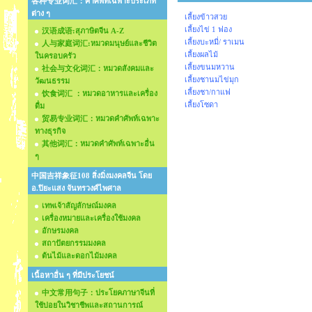
各种专业词汇：คำศัพท์เฉพาะประเภท
ต่าง ๆ
เลี้ยงข้าวสวย
เลี้ยงไข่ 1 ฟอง
汉语成语:สุภาษิตจีน A-Z
เลี้ยงบะหมี่/ ราเมน
人与家庭词汇:หมวดมนุษย์และชีวิต
เลี้ยงผลไม้
ในครอบครัว
เลี้ยงขนมหวาน
社会与文化词汇：หมวดสังคมและ
เลี้ยงชานมไข่มุก
วัฒนธรรม
เลี้ยงชา/กาแฟ
饮食词汇 ：หมวดอาหารและเครื่อง
เลี้ยงโซดา
ดื่ม
贸易专业词汇：หมวดคำศัพท์เฉพาะ
ทางธุรกิจ
其他词汇：หมวดคำศัพท์เฉพาะอื่น
ๆ
中国吉祥象征108 สิ่งมิ่งมงคลจีน โดย
อ.ปิยะแสง จันทรวงศ์ไพศาล
เทพเจ้าสัญลักษณ์มงคล
เครื่องหมายและเครื่องใช้มงคล
อักษรมงคล
สถาปัตยกรรมมงคล
ต้นไม้และดอกไม้มงคล
เนื้อหาอื่น ๆ ที่มีประโยชน์
中文常用句子：ประโยคภาษาจีนที่
ใช้บ่อยในวิชาชีพและสถานการณ์