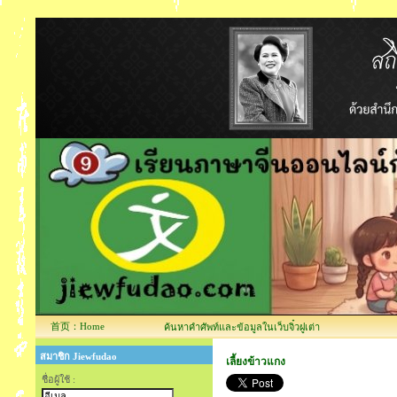
首页：Home
ค้นหาคำศัพท์และข้อมูลในเว็บจิ๋วฝูเต่า
สมาชิก Jiewfudao
เลี้ยงข้าวแกง
ชื่อผู้ใช้ :