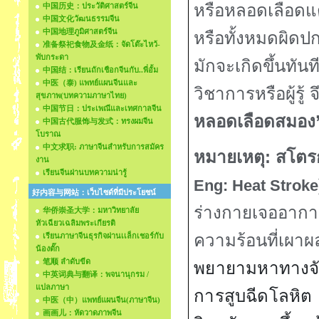
หรือหลอดเลือด
中国历史：ประวัติศาสตร์จีน
中国文化วัฒนธรรมจีน
中国地理ภูมิศาสตร์จีน
หรือทั้งหมดผิดป
准备祭祀食物及金纸：จัดโต๊ะไหว้-
พับกระดา
มักจะเกิดขึ้นทัน
中国结：เรียนถักเชือกจีนกับ..พี่อั้ม
中医（泰) แพทย์แผนจีนและ
วิชาการหรือผู้รู้ จ
สุขภาพ(บทความภาษาไทย)
中国节日：ประเพณีและเทศกาลจีน
หลอดเลือดสมอง
中国古代服饰与发式：ทรงผมจีน
โบราณ
中文求职: ภาษาจีนสำหรับการสมัคร
หมายเหตุ
:
สโตร
งาน
เรียนจีนผ่านบทความน่ารู้
Eng
: Heat Stroke
好内容与网站：เว็บไซด์ที่มีประโยชน์
ร่างกายเจออากา
华侨崇圣大学：มหาวิทยาลัย
หัวเฉียวเฉลิมพระเกียรติ
ความร้อนที่เผา
เรียนภาษาจีนธุรกิจผ่านเเล็กเชอร์กับ
น้องตั๊ก
笔顺 ลำดับขีด
พยายามหาทางจัด
中英词典与翻译：พจนานุกรม /
แปลภาษา
การสูบฉีดโลหิต แ
中医（中）แพทย์แผนจีน(ภาษาจีน)
画画儿：หัดวาดภาพจีน