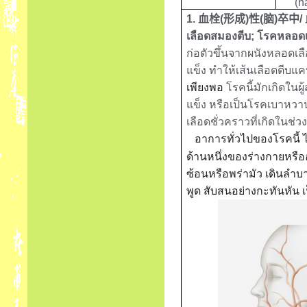
(n
1.
血栓
(
形成
)
性
(
脑
)
卒中
/
เลือดสมองตีบ
;
โรคหลอดเ
ก่อตัวขึ้นจากผนังหลอดเ
แข็ง ทำให้เส้นเลือดตีบแ
เพียงพอ
โรคนี้มักเกิดในผ
แข็ง หรือเป็นโรคเบาหวา
เลือดชั่วคราวที่เกิดในช่วง
อาการทั่วไปของโรคนี้ ได
ด้านหนึ่งของร่างกาย
หรือ
ซ้อนหรือพร่ามัว เดินลำ
พูด สับสนอย่างกะทันหัน เ