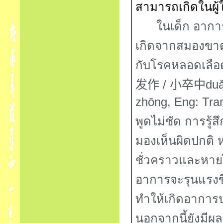
สามารถเกิดในผู้ใ
ในเด็ก อาการแร
เกิดจากสมองขาด
กับโรคหลอดเลือ
/
duǎ
发作
小卒中
zhōng, Eng:
Tra
พูดไม่ชัด การรู้
มองเห็นผิดปกติ ห
ชั่วคราวและหาย
อาการจะรุนแรงข
ทำให้เกิดอาการ
นอกจากนี้ยังมีผ