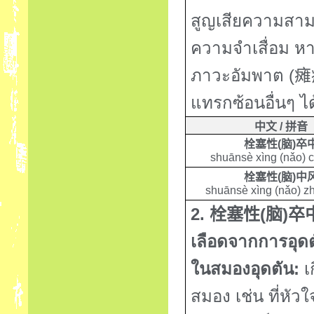
สูญเสียความสาม
ความจำเสื่อม หา
ภาวะอัมพาต
(
瘫
แทรกซ้อนอื่นๆ ได
中文
/
拼音
栓塞性
(
脑
)
卒
shuānsè xìng
(
nǎo
) 
栓塞性
(
脑
)
中
shuānsè xìng
(
nǎo
)
zh
2.
(
)
栓塞性
脑
卒
เลือดจากการอุดต
ในสมองอุดตัน
:
เ
สมอง เช่น ที่หั