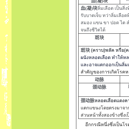
血
(
凝
)
块
血
(
凝
)
块
ลิ่มเลือด เป็นสิ่
รับบาดเจ็บ ทว่าลิ่มเลือ
สมอง แขน ขา ปอด ไต ลำ
จนถึงชีวิตได้
斑块
斑块
(
คราบ
)
พลัค หรือ
(
ค
ผนังหลอดเลือด ทำให้หลอ
และอาจแตกออกเป็นลิ่มเ
สำคัญของการเกิดโรคห
动脉
颈动脉
颈动脉
หลอดเลือดแดงคา
แตกแขนงโดยตรงมาจากหล
ส่วนหน้าทั้งสองข้างซึ่
อีกกรณีหนึ่งซึ่งเป็น