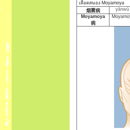
เลือดสมอง
Moyamoya
yānwù 
烟雾
病
Moyamoya
Moyamo
病