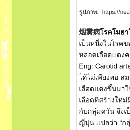
รูปภาพ
:
https://ne
โรคโมยา
烟雾病
เป็นหนึ่งในโรค
หลอดเลือดแดง
ค
Eng:
Carotid art
ได้ไม่เพียงพอ ส
เลือดแดงขึ้นมาให
เลือดที่สร้างใหม
กับกลุ่มควัน จึ
ญี่ปุ่น
แปลว่า
“
กล