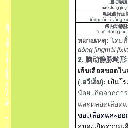
脑动静脉
nǎo dòng jìng
动脉瘤样血
dòngmàiliú yàng xu
颅内动静脉
lú nèi dòng jìng
หมายเหตุ
:
โดยทั
dòng jìngmài jīxí
2.
脑动静脉畸形
เส้นเลือดขอดใ
(
เอวีเอ็ม)
:
เป็นโร
น้อย
เกิดจากการเ
และหลอดเลือด
ของเลือดและออกซ
สมองเกิดความเส