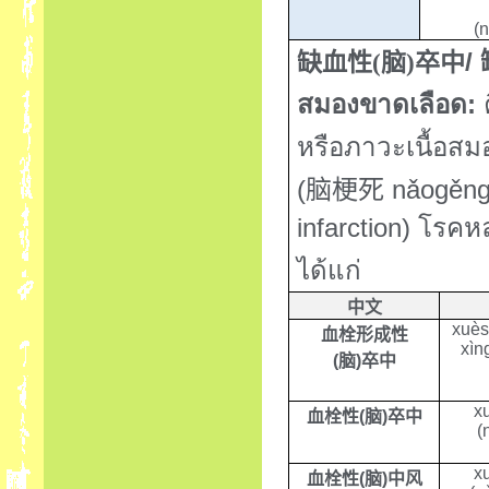
(
/
缺血性
(
脑
)
卒中
สมองขาดเลือด
:
หรือภาวะเนื้อส
(
nǎogěngs
脑梗死
infarction)
โรคหล
ได้แก่
中文
xuès
血栓形成性
xìn
(
脑
)
卒中
x
血栓性
(
脑
)
卒中
(
x
血栓性
(
脑
)
中风