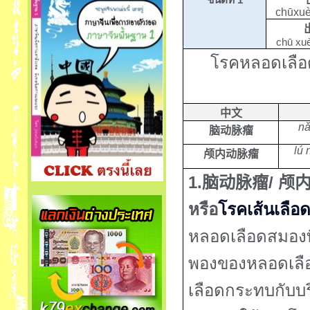
chūxuè
chū xu
โรคหลอดเลือ
中文
nǎ
脑动脉瘤
lú 
颅内动脉瘤
1.
/
脑动脉瘤
颅
หรือ
โรคเส้นเลือ
หลอดเลือดสมองท
พองของหลอดเลื
เลือดกระทบกับบร