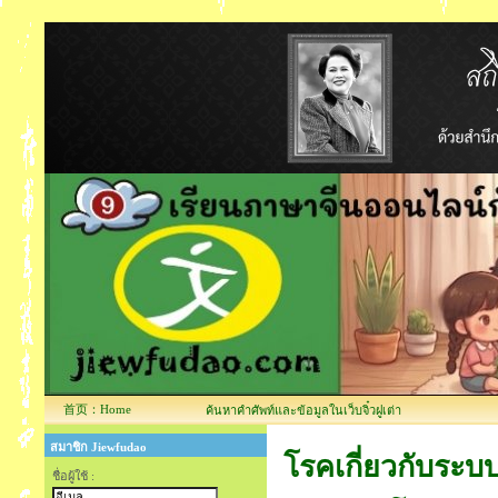
首页：Home
ค้นหาคำศัพท์และข้อมูลในเว็บจิ๋วฝูเต่า
สมาชิก Jiewfudao
โรคเกี่ยวกับระ
ชื่อผู้ใช้ :