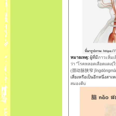
หมายเหตุ
:
ผู้ที่มี
ภาวะลิ่มเ
ว่า “
โรคหลอดเลือด
แดง
(
ใ
(
颈动脉狭窄
jǐngdòngmài
เสี่ยงหรือเป็นอีกหนึ่งสาเหต
สมองตีบ