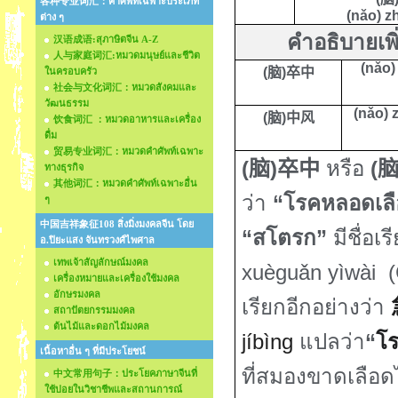
各种专业词汇：คำศัพท์เฉพาะประเภท
(nǎo)
z
ต่าง ๆ
คำอธิบายเพิ
汉语成语:สุภาษิตจีน A-Z
人与家庭词汇:หมวดมนุษย์และชีวิต
(nǎo)
(
脑
)
卒中
ในครอบครัว
社会与文化词汇：หมวดสังคมและ
วัฒนธรรม
(nǎo)
(
脑
)
中风
饮食词汇 ：หมวดอาหารและเครื่อง
ดื่ม
贸易专业词汇：หมวดคำศัพท์เฉพาะ
(
)
หรือ
(
脑
卒中
ทางธุรกิจ
其他词汇：หมวดคำศัพท์เฉพาะอื่น
ว่า
“โรคหลอดเล
ๆ
中国吉祥象征108 สิ่งมิ่งมงคลจีน โดย
“สโตรก”
มีชื่อเ
อ.ปิยะแสง จันทรวงศ์ไพศาล
เทพเจ้าสัญลักษณ์มงคล
xuèguǎn yìwài
(
เครื่องหมายและเครื่องใช้มงคล
อักษรมงคล
เรียกอีกอย่างว่า
สถาปัตยกรรมมงคล
ต้นไม้และดอกไม้มงคล
jíbìng
แปลว่า
“
โ
เนื้อหาอื่น ๆ ที่มีประโยชน์
ที่
สมองขาดเลือดไป
中文常用句子：ประโยคภาษาจีนที่
ใช้บ่อยในวิชาชีพและสถานการณ์