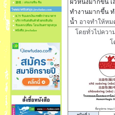
ผิวหนังมากขึ้น เส
游戏：เล่นเกมจีน-จีน
โฆษณาสนับสนุน jiewfudao.com
ทำงานมากขึ้น ทำ
K79 รับแลกเงินเรทดีกว่าธนาคาร
น้ำ
อาจทำให้หมด
บริการรับส่งสินค้าด้วยรถสิบล้อ
รับแลกเปลี่ยน โอนเงินตราทุกสกุล
โดยทั่วไป
ความ
หนังสือ jiewfudao
โ
ชนิดที่
1