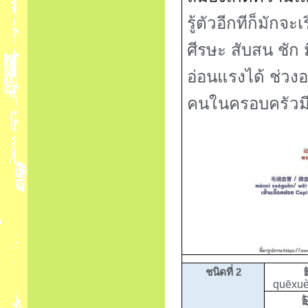
รู้ตัวอีกทีก็มัก
ศีรษะ สับสน ชัก
อ่อนแรงได้ ช่วง
คนในครอบครัวมีป
ชนิดที่
2
quēxuè