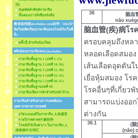
www.jiewfu
法)
สมุดคัดคำศัพท์ภาษาจีน
36
脑血
ขั้นตอนการสั่งซือหนังสือ
nǎo xuèg
教你如何跟jiewfudao.com自学：แนะนำ
(
)
โร
脑血管
疾
病
มือใหม่หัดเรียนภาษาจีนออนไลน์กับเว็บพี่
จิ๋ว
ครอบคลุมถึงหลาย
คลิ๊กนี้ สำหรับน้องใหม่
คลิปสอนภาษาจีนของ jiewfudao
หลอดเลือดสมอง เ
ภาษาจีนพื้นฐาน 1 (บทที่ 1-15)
เส้นเลือดอุดตัน
ภาษาจีนพื้นฐาน 2 (บทที่ 16-30)
ภาษาจีนพื้นฐาน 3 (บทที่ 31-40)
ภาษาจีนพื้นฐาน 4 (บทที่ 41-45)
เยื่อหุ้มสมอง
โรค
ภาษาจีนพื้นฐาน 5 (บทที่ 46-47)
ภาษาจีนพื้นฐานบทที่ 48
โรคอื่นๆที่เกี่ย
ภาษาจีนเพื่อการค้าสำหรับหน้าร้าน
สามารถแบ่งออก
ภาษาจีนสำหรับทางการแพทย์และ
บุคลากรทางการแพทย์
ต่างกัน
อวัยวะมนุษย์ในภาษาจีน 人体器官
กายวิภาคศาสตร์ 解剖学
36.1
(
脑
โรคภัยไข้เจ็บต่าง ๆ ในภาษาจีน 人
(nǎo) 
体疾病中文词汇
(
脑