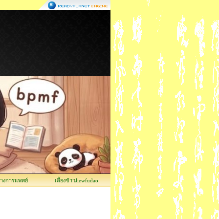
ทางการแพทย์
เลี้ยงข้าวJiewfudao