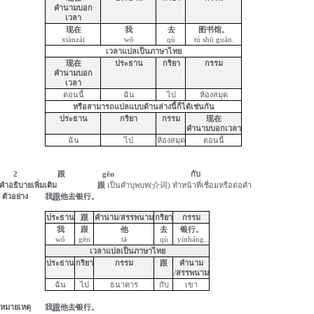
คำนามบอก
เวลา
现在
我
去
图书馆。
xiànzài
w
ŏ
qù
tú
shū
gu
ă
n
.
เวลาแปลเป็นภาษาไทย
现在
ประธาน
กริยา
กรรม
คำนามบอก
เวลา
ตอนนี้
ฉัน
ไป
ห้องสมุด
หรือสามารถแปลแบบด้านล่างนี้ก็ได้เช่นกัน
ประธาน
กริยา
กรรม
现在
คำนามบอกเวลา
ฉัน
ไป
ห้องสมุด
ตอนนี้
2
跟
gēn
กับ
คำ
อธิบายเพิ่มเติม
跟
เป็นคำบุพบท(
介词
)
ทำหน้าที่เชื่อมหรือต่อคำ
ตัวอย่าง
我
跟
他去银行
。
ประธาน
跟
คำนาม/สรรพนาม
กริยา
กรรม
我
跟
他
去
银行
。
wǒ
gēn
tā
qù
yínháng
.
เวลาแปลเป็นภาษาไทย
ประธาน
กริยา
กรรม
跟
คำนาม
/
สรรพนาม
ฉัน
ไป
ธนาคาร
กับ
เขา
หมายเหตุ
我
跟
他去银行
。