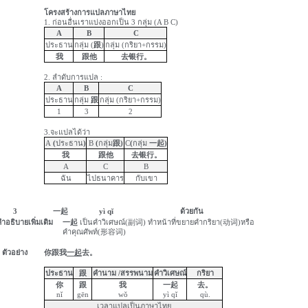
โครงสร้างการแปลภาษาไทย
1.
ก่อนอื่นเราแบ่งออกเป็น
3
กลุ่ม (
A B C)
A
B
C
ประธาน
กลุ่ม (
跟
)
กลุ่ม (กริยา+กรรม)
我
跟他
去银行
。
2.
ลำดับการแปล :
A
B
C
ประธาน
กลุ่ม
跟
กลุ่ม (กริยา+กรรม)
1
3
2
3.
จะแปลได้ว่า
A
(
ประธาน
)
B
(
กลุ่ม
跟
)
C
(
กลุ่ม
一起
)
我
跟他
去银行
。
A
C
B
ฉัน
ไปธนาคาร
กับ
เขา
3
一起
yì
q
ĭ
ด้วยกัน
ำอธิบายเพิ่มเติม
一起
เป็นคำวิเศษณ์(
副词
)
ทำหน้าที่ขยายคำกริยา(
动词
)
หรือ
คำคุณศัพท์(
形容词
)
ตัวอย่าง
你跟我
一起
去
。
ประธาน
跟
คำนาม
/
สรรพนาม
คำวิเศษณ์
กริยา
你
跟
我
一起
去。
nǐ
gēn
wǒ
yì
qǐ
qù
.
เวลาแปลเป็นภาษาไทย