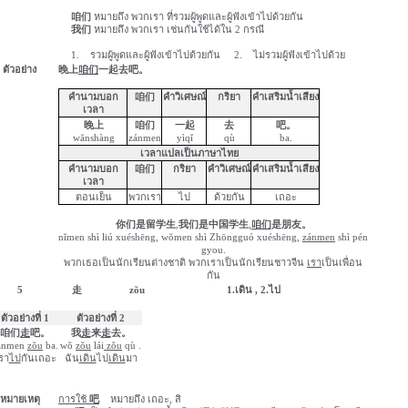
咱们
หมายถึง พวกเรา ที่รวมผู้พูด
และผู้ฟัง
เข้าไปด้วย
กัน
我们
หมายถึง พวกเรา เช่นกันใช้ได้ใน
2
กรณี
1.
รวมผู้พูด
และผู้ฟัง
เข้าไปด้วย
กัน
2.
ไม่รวมผู้
ฟัง
เข้าไปด้วย
ตัวอย่าง
晚上
咱们
一起去吧
。
คำนามบอก
咱们
คำวิเศษณ์
กริยา
คำเสริมน้ำเสียง
เวลา
晚上
咱们
一起
去
吧。
w
ă
nshàng
zánmen
yìq
ĭ
qù
ba
.
เวลาแปลเป็นภาษาไทย
คำนามบอก
咱们
กริยา
คำวิเศษณ์
คำเสริมน้ำเสียง
เวลา
ตอนเย็น
พวกเรา
ไป
ด้วยกัน
เถอะ
你们是留学生
,
我们是中国学生
,
咱们
是朋友。
n
ĭ
men
shì
liú
xuéshēng
,
w
ŏ
men
shì
Z
hōngguó
xuéshēng
,
zánmen
shì
pén
gyou
.
พวกเธอเป็นนักเรียนต่างชาติ พวกเราเป็นนักเรียนชาวจีน
เรา
เป็นเพื่อน
กัน
5
走
z
ŏ
u
1.
เดิน
, 2.
ไป
ตัวอย่างที่ 1
ตัวอย่างที่ 2
咱们
走
吧
。
我
走
来
走
去
。
ánmen
z
ŏ
u
ba
.
w
ŏ
z
ŏ
u
lái
z
ŏ
u
qù
.
รา
ไป
กันเถอะ
ฉัน
เดิน
ไป
เดิน
มา
หมายเหตุ
การใช้
吧
หมายถึง เถอะ
,
สิ