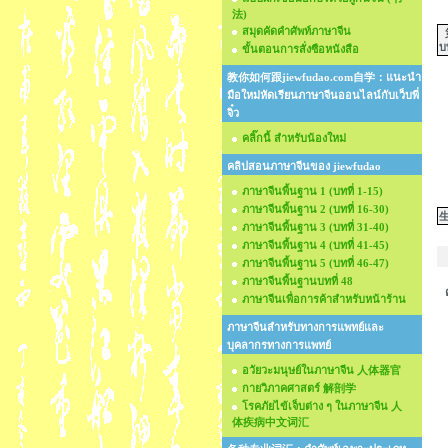
法)
สมุดคัดคำศัพท์ภาษาจีน
บท
ขั้นตอนการสั่งซือหนังสือ
教你如何跟jiewfudao.com自学：แนะนำ
มือใหม่หัดเรียนภาษาจีนออนไลน์กับเว็บพี่
จิ๋ว
คลิ๊กนี้ สำหรับน้องใหม่
คลิปสอนภาษาจีนของ jiewfudao
ภาษาจีนพื้นฐาน 1 (บทที่ 1-15)
ภาษาจีนพื้นฐาน 2 (บทที่ 16-30)
ภาษาจีนพื้นฐาน 3 (บทที่ 31-40)
ภาษาจีนพื้นฐาน 4 (บทที่ 41-45)
ภาษาจีนพื้นฐาน 5 (บทที่ 46-47)
ภาษาจีนพื้นฐานบทที่ 48
ภาษาจีนเพื่อการค้าสำหรับหน้าร้าน
ภาษาจีนสำหรับทางการแพทย์และ
บุคลากรทางการแพทย์
อวัยวะมนุษย์ในภาษาจีน 人体器官
กายวิภาคศาสตร์ 解剖学
โรคภัยไข้เจ็บต่าง ๆ ในภาษาจีน 人
体疾病中文词汇