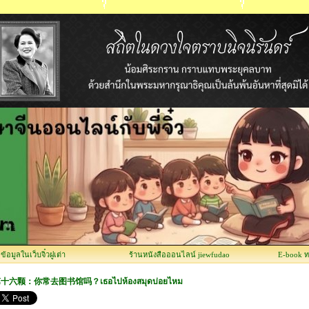
อมูลในเว็บจิ๋วฝูเต่า
ร้านหนังสือออนไลน์ jiewfudao
E-book 
十六颗：你常去图书馆吗？เธอไปห้องสมุดบ่อยไหม