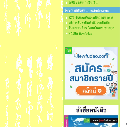
游戏：เล่นเกมจีน-จีน
โฆษณาสนับสนุน jiewfudao.com
K79 รับแลกเงินเรทดีกว่าธนาคาร
บริการรับส่งสินค้าด้วยรถสิบล้อ
รับแลกเปลี่ยน โอนเงินตราทุกสกุล
หนังสือ jiewfudao
อ