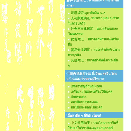
各种专业词汇：คำศัพท์เฉพาะประเภท
ต่าง ๆ
汉语成语:สุภาษิตจีน A-Z
人与家庭词汇:หมวดมนุษย์และชีวิต
ในครอบครัว
社会与文化词汇：หมวดสังคมและ
วัฒนธรรม
饮食词汇 ：หมวดอาหารและเครื่อง
ดื่ม
贸易专业词汇：หมวดคำศัพท์เฉพาะ
ทางธุรกิจ
其他词汇：หมวดคำศัพท์เฉพาะอื่น
ๆ
中国吉祥象征108 สิ่งมิ่งมงคลจีน โดย
อ.ปิยะแสง จันทรวงศ์ไพศาล
เทพเจ้าสัญลักษณ์มงคล
เครื่องหมายและเครื่องใช้มงคล
อักษรมงคล
สถาปัตยกรรมมงคล
ต้นไม้และดอกไม้มงคล
เนื้อหาอื่น ๆ ที่มีประโยชน์
中文常用句子：ประโยคภาษาจีนที่
ใช้บ่อยในวิชาชีพและสถานการณ์