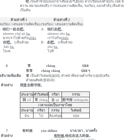
吧
เป็นคำช่วยบ่งบอกน้ำเสียง(
语气助词
)
หากเขียนลงท้ายประโยค มี
ความ หมายแสดงถึง การเสนอความคิดเห็น
,
ขอร้อง
,
ออกคำสั่ง
,
เห็นด้วย
เป็นต้น
ตัวอย่างที่ 1
ตัวอย่างที่ 2
ขอร้อง / เสนอความคิดเห็น)
(
ขอร้อง / เสนอความคิดเห็น)
:
咱们一起去
吧
。
A:
咱们走
吧
。
zánmen
yìq
ĭ
qù
ba
.
zánmen
z
ŏ
u
ba
.
พวกเราไปด้วยกัน
เถอะ
เราไปกัน
เถอะ
B:
好
吧
。
(
เห็นด้วย)
B:
走
吧
。
(
เห็นด้วย)
h
ă
o
ba
.
z
ŏ
u
ba
.
โอเค
ไปสิ
6
常
cháng
บ่อย
常常
cháng
cháng
บ่อย ๆ
อธิบายเพิ่มเติม
常
เป็นคำวิเศษณ์(
副词
)
ทำหน้าที่ขยายคำกริยา(
动词
)
หรือ
คำคุณศัพท์(
形容词
)
ตัวอย่าง
我
常
去图书馆
。
ประธาน
คำวิเศษณ์
กริยา
กรรม
我
wǒ
常
cháng
去
qù
图书馆
túshūgu
ă
n
.
เวลาแปลเป็นภาษาไทย
ประธาน
กริยา
กรรม
วิเศษณ์
ฉัน
ไป
ห้องสมุด
บ่อย
7
有时候
yǒu
shíhòu
บางเวลา
,
บางครั้ง
ตัวอย่าง
有时候
,
他也在这儿吃饭。