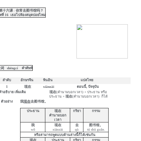
第十六课
:
你常去图书馆吗？
ที่ 16
เธอไปห้องสมุดบ่อยไหม
生词
shēngcí
คำศัพท์
ลำดับ
อักษรจีน
พิน
อิน
แปลไทย
1
现在
xiànzài
ตอนนี้
,
ปัจจุบัน
คำอธิบาย
เพิ่มเติม
现
在
(
คำนามบอกเวลา)
+
ประธาน
หรือ
ประธาน +
现在
(
คำนามบอกเวลา)
ก็ได้
ตัวอย่าง
我
现在
去图书馆
。
ประธาน
现在
กริยา
กรรม
คำนามบอก
เวลา
我
现在
去
图书馆。
w
ŏ
xiànzài
qù
tú
shū
gu
ă
n
.
หรือสามารถพูดแบบด้านล่างนี้ก็ได้เช่นกัน
现在
ประธาน
กริยา
กรรม