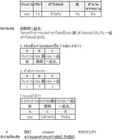
ประธาน
กริยา
คำวิเศษณ์
跟
คำนาม
/
สรรพนาม
เธอ
ไป
ด้วยกัน
กับ
ฉัน
หมายเหตุ
你跟我
一起
去
。
โครงสร้างการแปลภาษาไทยเมื่อพบ
跟
(
คำบุพบท
介词
)
กับ
一起
(
คำวิเศษณ์
副词
)
1.
ก่อนอื่นเราแบ่งออกเป็น
3
กลุ่ม (
A B C)
A
B
C
ประธาน
กลุ่ม
跟
กลุ่ม
一起
你
跟我
一起去
。
2.
ลำดับการแปล :
A
B
C
ประธาน
กลุ่ม
跟
กลุ่ม
一起
1
3
2
3.
จะแปลได้ว่า
A
(
ประธาน
)
B
(
กลุ่ม
跟
)
C
(
กลุ่ม
一起
)
你
跟我
一起去
。
A
C
B
เธอ
ไปด้วยกัน
กับฉัน
4
咱们
zánmen
พวกเรา
,
เรา
ธิบายเพิ่มเติม
ความแตกต่างระหว่าง
咱们
กับ
我们