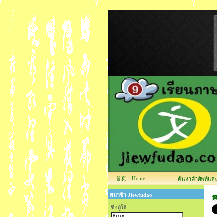
首页：Home
ค้นหาคำศัพท์และข้
สมาชิก Jiewfudao
第
ชื่อผู้ใช้ :