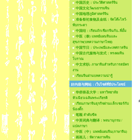
中国历史：ประวัติศาสตร์จีน
中国文化วัฒนธรรมจีน
中国地理ภูมิศาสตร์จีน
准备祭祀食物及金纸：จัดโต๊ะไหว้-
พับกระดา
中国结：เรียนถักเชือกจีนกับ..พี่อั้ม
中医（泰) แพทย์แผนจีนและ
สุขภาพ(บทความภาษาไทย)
中国节日：ประเพณีและเทศกาลจีน
中国古代服饰与发式：ทรงผมจีน
โบราณ
中文求职: ภาษาจีนสำหรับการสมัคร
งาน
เรียนจีนผ่านบทความน่ารู้
好内容与网站：เว็บไซด์ที่มีประโยชน์
华侨崇圣大学：มหาวิทยาลัย
หัวเฉียวเฉลิมพระเกียรติ
ค
เรียนภาษาจีนธุรกิจผ่านเเล็กเชอร์กับ
น้องตั๊ก
笔顺 ลำดับขีด
中英词典与翻译：พจนานุกรม /
แปลภาษา
中医（中）แพทย์แผนจีน(ภาษาจีน)
画画儿：หัดวาดภาพจีน