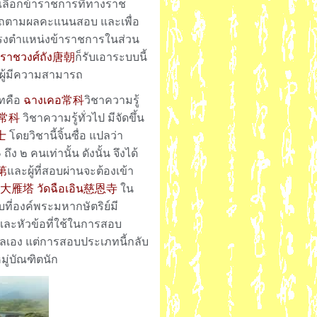
เลือกข้าราชการที่ทางราช
ามารถตามผลคะแนนสอบ และเพื่อ
ดำรงตำแหน่งข้าราชการในส่วน
ราชวงศ์ถัง唐朝
ก็รับเอาระบบนี้
อกผู้มีความสามารถ
ทคือ
ฉางเคอ常科
วิชาความรู้
อ常科
วิชาความรู้ทั่วไป มีจัดขึ้น
进士
โดยวิชานี้จิ้นซื่อ แปลว่า
ง ๒ คนเท่านั้น ดังนั้น จึงได้
及第
และผู้ที่สอบผ่านจะต้องเข้า
ี่ยน大雁塔
วัดฉือเอิน慈恩寺
ใน
ที่องค์พระมหากษัตริย์มี
และหัวข้อที่ใช้ในการสอบ
แลเอง แต่การสอบประเภทนี้กลับ
ู่บัณฑิตนัก