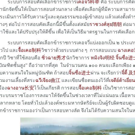
ะบบการสอบคัดเลือกข้าราชการ
เคอจวี่科举
คือ ระบบการคัด
ำนักจัดขึ้นให้เป็นการสอบส่วนกลาง เพื่อคัดเลือกผู้ที่มีความส
ระเมินการได้รับความรู้และคุณธรรมของผู้เข้าสอบ แล้วแต่งตั้ง
่างๆ ต่อไป การสอบคัดเลือกนี้มีขึ้นตั้งแต่สมัย
ราชวงศ์สุย隋朝
ต่อมา
าใช้และได้ปรับปรุงให้ดีขึ้น เพื่อให้เป็นวิธีมาตรฐานในการคัดเลื
ะบบการสอบคัดเลือกข้าราชการเคอจวี่แบ่งออกเป็น ๒ ประเภ
ั่วไป และ
จื้อเคอ制科
วิชาว่าด้วยระบบต่าง ๆ การสอบแบบ
ฉางเค
ุกปี วิชาที่ใช้สอบคือ
ซิ่วฉาย秀才
นักวิชาการ
หมิงจิง明经
จิ้นซื่อ
บัณฑิตชั้นสูง” ถือว่ายากที่สุด ในจำนวนคน ๑๐๐ คนจะเลือกเพียง ๑ ถึ
ับความสนใจในหมู่บัณฑิต ถ้าสอบ
จิ้นซื่อ进士
ผ่าน จะเรียกว่า
จี๋ตี้ 
่วมงานเลี้ยงที่สระ
ฉวีเจียง曲江
และเขียนชื่อตนเองไว้ที่
เจดีย์ต้าเย
มือง
ฉางอาน长安
ไว้เป็นเกียรติ การสอบ
จื้อเคอ制科
เป็นวิชาการสอบ
ระบรมราชโองการลงมาให้จัดขึ้นในช่วงเวลาที่ไม่แน่นอน เนื้อหา
ลากหลาย โดยทั่วไปแล้วองค์พระมหากษัตริย์จะเป็นผู้รับผิดชอบดู
ูกข้าราชการมองว่าเป็นการสอบทางลัด จึงไม่ได้รับความสนใจในหม