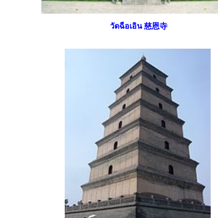
วัดฉือเอิน 慈恩寺