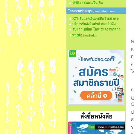
游戏：เล่นเกมจีน-จีน
โฆษณาสนับสนุน jiewfudao.com
K79 รับแลกเงินเรทดีกว่าธนาคาร
บริการรับส่งสินค้าด้วยรถสิบล้อ
รับแลกเปลี่ยน โอนเงินตราทุกสกุล
ผ
หนังสือ jiewfudao
ท
แ
อ
ส
ไ
ร
ก
ม
น
ป
ส
ร