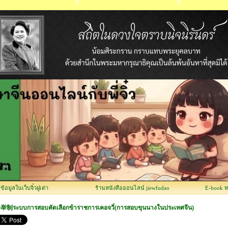
อมูลในเว็บจิ๋วฝูเต่า
ร้านหนังสือออนไลน์ jiewfudao
E-book 
举制ระบบการสอบคัดเลือกข้าราชการเคอจวี่(การสอบขุนนางในประเทศจีน)