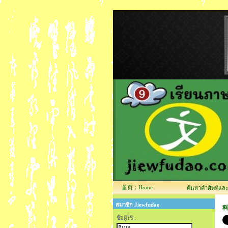
首页：Home
ค้นหาคำศัพท์และข้
สมาชิก Jiewfudao
科
ชื่อผู้ใช้ :