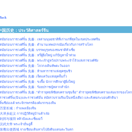
Back
中国历史：ประวัติศาสตร์จีน
สมัยก่อนราชวงศ์จิ๋น 先秦 : เหล่ามนุษยชาติที่เก่าแก่ที่สุดในเขตประเทศจีน
สมัยก่อนราชวงศ์จิ๋น 先秦 : ตำนานเทพปกรณัมเกี่ยวกับการสร้างโลก
สมัยก่อนราชวงศ์จิ๋น 先秦 :บรรพบุรุษของชนชาติหัวเซี่ย
สมัยก่อนราชวงศ์จิ๋น 先秦 : หวี่ผู้ยิ่งใหญ่ แก้ปัญหาน้ำท่วม
สมัยก่อนราชวงศ์จิ๋น 先秦 : พระเจ้าอู่หวังปราบพระเจ้าโจ้วแห่งราชวงศ์ซัง
สมัยก่อนราชวงศ์จิ๋น 先秦 : โจวกงเดินทัพตะวันออก
สมัยก่อนราชวงศ์จิ๋น 先秦 : ห้ามหาราชาแห่งยุคชุนชิว
สมัยก่อนราชวงศ์จิ๋น 先秦 :เจ็ดแคว้นแห่งยุคจั้นกั๋ว
สมัยก่อนราชวงศ์จิ๋น 先秦 : ขงจื๊อ นักการศึกษาผู้ยิ่งใหญ่
สมัยก่อนราชวงศ์จิ๋น 先秦 : ร้อยปราชญ์หลากสำนัก
สมัยก่อนราชวงศ์จิ๋น 先秦 :“ตำรายุทธพิชัยสงครามซุนจื่อ” ตำรายุทธพิชัยสงครามเล่มแรกของโลก
ราชวงศ์จิ๋น(ฉิน)และราชวงศ์ฮั่น สมัยรวบรวมจีนเป็นหนึ่งเดียว และสังคมระบอบศักดินา
จิ๋นซีฮ่องเต้ พระจักรพรรดิองค์แรกของจีน
万里长城：กำแพงเมืองจีน
大泽乡起义 การปฏิวัติหมู่บ้านต้าเจ๋อ
刘邦与项羽 หลิวปังและเซี่ยงอวี่
汉武大帝 พระเจ้าฮั่นอู่ตี้
张骞出使西域 จางเชียนเดินทางไปยังดินแดนตะวันตก