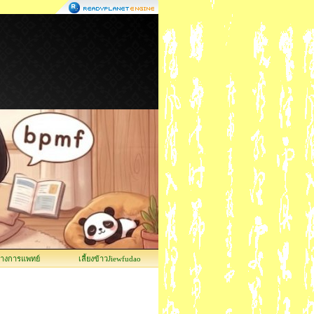
ทางการแพทย์
เลี้ยงข้าวJiewfudao