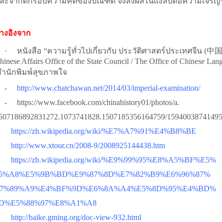
ละจำกัดกรอบความคิดของบัณฑิต จึงส่งผลในแง่ลบต่อความเจริญรุ่
้างอิงจาก
 หนังสือ “ความรู้ทั่วไปเกี่ยวกับ ประวัติศาสตร์ประเทศจีน (
hinese Affairs Office of the State Council / The Office of Chinese Lan
ำนักพิมพ์สุขภาพใจ
-
http://www.chatchawan.net/2014/03/imperial-examination/
 https://www.facebook.com/chinahistory01/photos/a.
507186892831272.1073741828.1507185356164759/15940038741495
-
https://zh.wikipedia.org/wiki/%E7%A7%91%E4%B8%BE
-
http://www.xtour.cn/2008-9/2008925144438.htm
-
https://zh.wikipedia.org/wiki/%E9%99%95%E8%A5%BF%E5%
5%A8%E5%9B%BD%E9%87%8D%E7%82%B9%E6%96%87%
7%89%A9%E4%BF%9D%E6%8A%A4%E5%8D%95%E4%BD%
D%E5%88%97%E8%A1%A8
-
http://baike.gming.org/doc-view-932.html