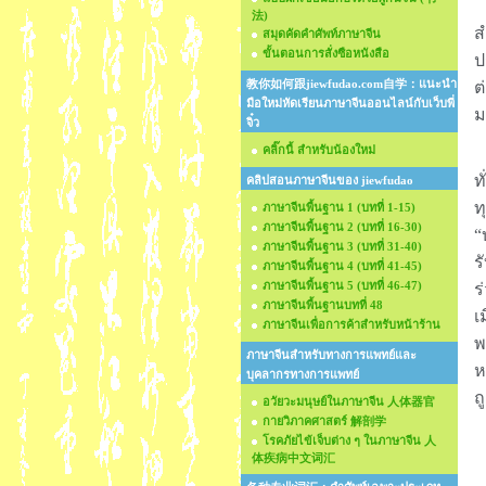
ร
法)
ส
สมุดคัดคำศัพท์ภาษาจีน
ขั้นตอนการสั่งซือหนังสือ
ป
教你如何跟jiewfudao.com自学：แนะนำ
ต
มือใหม่หัดเรียนภาษาจีนออนไลน์กับเว็บพี่
ม
จิ๋ว
คลิ๊กนี้ สำหรับน้องใหม่
ร
ท
คลิปสอนภาษาจีนของ jiewfudao
ท
ภาษาจีนพื้นฐาน 1 (บทที่ 1-15)
ภาษาจีนพื้นฐาน 2 (บทที่ 16-30)
“
ภาษาจีนพื้นฐาน 3 (บทที่ 31-40)
ร
ภาษาจีนพื้นฐาน 4 (บทที่ 41-45)
ภาษาจีนพื้นฐาน 5 (บทที่ 46-47)
ร
ภาษาจีนพื้นฐานบทที่ 48
เ
ภาษาจีนเพื่อการค้าสำหรับหน้าร้าน
พ
ภาษาจีนสำหรับทางการแพทย์และ
ห
บุคลากรทางการแพทย์
ถ
อวัยวะมนุษย์ในภาษาจีน 人体器官
กายวิภาคศาสตร์ 解剖学
โรคภัยไข้เจ็บต่าง ๆ ในภาษาจีน 人
体疾病中文词汇