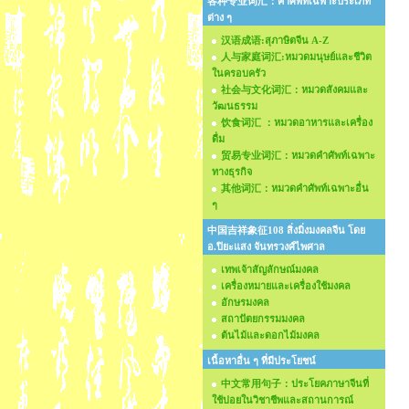
各种专业词汇：คำศัพท์เฉพาะประเภท
ต่าง ๆ
汉语成语:สุภาษิตจีน A-Z
人与家庭词汇:หมวดมนุษย์และชีวิต
ในครอบครัว
社会与文化词汇：หมวดสังคมและ
วัฒนธรรม
饮食词汇 ：หมวดอาหารและเครื่อง
ดื่ม
贸易专业词汇：หมวดคำศัพท์เฉพาะ
ทางธุรกิจ
其他词汇：หมวดคำศัพท์เฉพาะอื่น
ๆ
中国吉祥象征108 สิ่งมิ่งมงคลจีน โดย
อ.ปิยะแสง จันทรวงศ์ไพศาล
เทพเจ้าสัญลักษณ์มงคล
เครื่องหมายและเครื่องใช้มงคล
อักษรมงคล
สถาปัตยกรรมมงคล
ต้นไม้และดอกไม้มงคล
เนื้อหาอื่น ๆ ที่มีประโยชน์
中文常用句子：ประโยคภาษาจีนที่
ใช้บ่อยในวิชาชีพและสถานการณ์