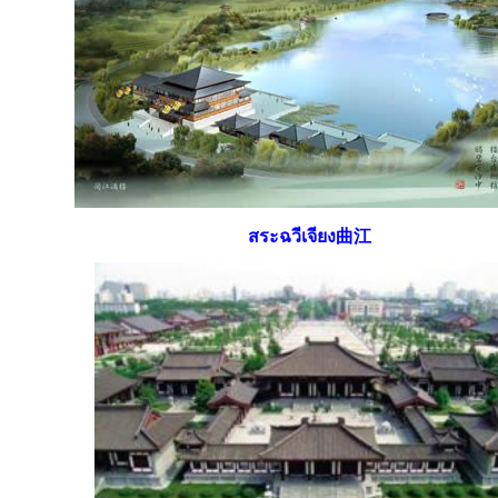
สระฉวีเจียง曲江