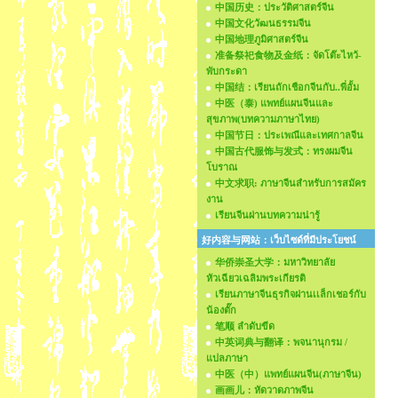
中国历史：ประวัติศาสตร์จีน
中国文化วัฒนธรรมจีน
中国地理ภูมิศาสตร์จีน
准备祭祀食物及金纸：จัดโต๊ะไหว้-
พับกระดา
中国结：เรียนถักเชือกจีนกับ..พี่อั้ม
中医（泰) แพทย์แผนจีนและ
สุขภาพ(บทความภาษาไทย)
中国节日：ประเพณีและเทศกาลจีน
中国古代服饰与发式：ทรงผมจีน
โบราณ
中文求职: ภาษาจีนสำหรับการสมัคร
งาน
เรียนจีนผ่านบทความน่ารู้
好内容与网站：เว็บไซด์ที่มีประโยชน์
华侨崇圣大学：มหาวิทยาลัย
หัวเฉียวเฉลิมพระเกียรติ
เรียนภาษาจีนธุรกิจผ่านเเล็กเชอร์กับ
น้องตั๊ก
笔顺 ลำดับขีด
中英词典与翻译：พจนานุกรม /
แปลภาษา
中医（中）แพทย์แผนจีน(ภาษาจีน)
画画儿：หัดวาดภาพจีน