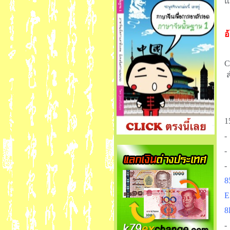
แ
อ
·
C
ส
-
1
8
E
8