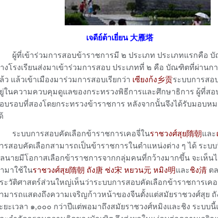
เจดีย์ต้าเยี่ยน 大雁塔
ู้ที่เข้าร่วมการสอบข้าราชการมี ๒ ประเภท ประเภทแรกคือ บัณฑ
างโรงเรียนส่งมาเข้าร่วมการสอบ ประเภทที่ ๒ คือ บัณฑิตที่ผ่
ล้ว แล้วเข้าเมืองมาร่วมการสอบเรียกว่า
เซียงก้ง乡贡
ระบบการสอบค
ยู่ในความควบคุมดูแลของกระทรวงพิธีการและศึกษาธิการ ผู้ที่สอ
อบรอบที่สองโดยกระทรวงข้าราชการ หลังจากนั้นจึงได้รับมอบหม
ด้
ะบบการสอบคัดเลือกข้าราชการเคอจี่ใน
ราชวงศ์สุย隋朝
และ
ารสอบคัดเลือกสามารถเป็นข้าราชการในตำแหน่งต่าง ๆ ได้ ระบบ
ูลนายมีโอกาสเลือกข้าราชการจากกลุ่มคนที่กว้างมากขึ้น จะเห็น
ำมาใช้ใน
ราชวงศ์สุย隋
朝 ถัง唐 ซ่ง宋 หยวน元 หมิง明
และ
ชิง清
ตล
ระวัติศาสตร์ส่วนใหญ่เห็นว่าระบบการสอบคัดเลือกข้าราชการเคอจวี
ามารถแสดงถึงความเจริญก้าวหน้าของจีนตั้งแต่สมัยราชวงศ์สุย ถ
ะยะเวลา ๑,๐๐๐ กว่าปีแต่พอมาถึงสมัยราชวงศ์หมิงและชิง ระบบนี้เป