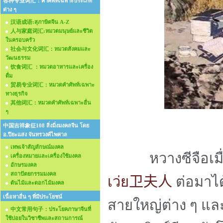
各种专业词汇：คำศัพท์เฉพาะประเภท
ต่าง ๆ
汉语成语:สุภาษิตจีน A-Z
人与家庭词汇:หมวดมนุษย์และชีวิต
ในครอบครัว
社会与文化词汇：หมวดสังคมและ
วัฒนธรรม
饮食词汇 ：หมวดอาหารและเครื่อง
ดื่ม
贸易专业词汇：หมวดคำศัพท์เฉพาะ
ทางธุรกิจ
其他词汇：หมวดคำศัพท์เฉพาะอื่น
ๆ
中国吉祥象征108 สิ่งมิ่งมงคลจีน โดย
อ.ปิยะแสง จันทรวงศ์ไพศาล
เทพเจ้าสัญลักษณ์มงคล
หวางซีจือเมื่อยั
เครื่องหมายและเครื่องใช้มงคล
อักษรมงคล
สถาปัตยกรรมมงคล
เว่ย
卫夫人
ต่อมาได
ต้นไม้และดอกไม้มงคล
เนื้อหาอื่น ๆ ที่มีประโยชน์
สายใหญ่ต่าง ๆ แล
中文常用句子：ประโยคภาษาจีนที่
ใช้บ่อยในวิชาชีพและสถานการณ์