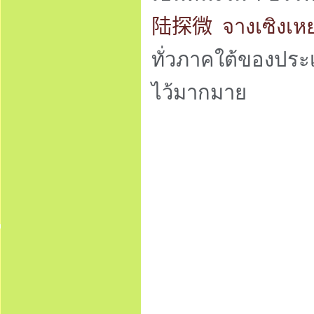
陆探微
จางเซิงเห
ทั่วภาคใต้ของปร
ไว้มากมาย