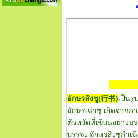
อักษรสิงซู
(行书)
เป็นรู
อักษรเฉ่าซู เกิดจากกา
ตัวหวัดที่เขียนอย่างบร
บรรจง อักษรสิงซูกำเ