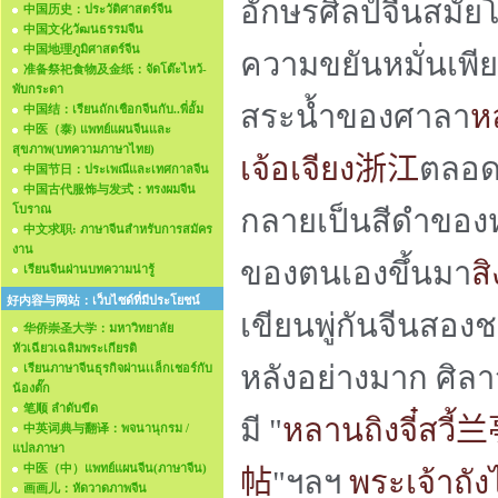
อักษรศิลป์จีนสมัยโ
中国历史：ประวัติศาสตร์จีน
中国文化วัฒนธรรมจีน
中国地理ภูมิศาสตร์จีน
ความขยันหมั่นเพียร 
准备祭祀食物及金纸：จัดโต๊ะไหว้-
พับกระดา
สระน้ำของศาลา
ห
中国结：เรียนถักเชือกจีนกับ..พี่อั้ม
中医（泰) แพทย์แผนจีนและ
สุขภาพ(บทความภาษาไทย)
เจ้อเจียง
浙江
ตลอดท
中国节日：ประเพณีและเทศกาลจีน
中国古代服饰与发式：ทรงผมจีน
โบราณ
กลายเป็นสีดำของห
中文求职: ภาษาจีนสำหรับการสมัคร
งาน
ของตนเองขึ้นมา
สิ
เรียนจีนผ่านบทความน่ารู้
好内容与网站：เว็บไซด์ที่มีประโยชน์
เขียนพู่กันจีนสอง
华侨崇圣大学：มหาวิทยาลัย
หัวเฉียวเฉลิมพระเกียรติ
หลังอย่างมาก ศิลา
เรียนภาษาจีนธุรกิจผ่านเเล็กเชอร์กับ
น้องตั๊ก
笔顺 ลำดับขีด
มี "
หลานถิงจี๋สวี้
兰
中英词典与翻译：พจนานุกรม /
แปลภาษา
中医（中）แพทย์แผนจีน(ภาษาจีน)
帖
"ฯลฯ
พระเจ้าถัง
画画儿：หัดวาดภาพจีน