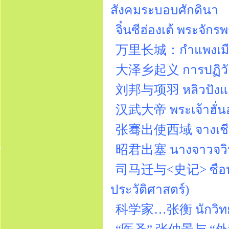
สังคมระบอบศักดินา
จิ๋นซีฮ่องเต้ พระจัก
万里长城：กำแพงเมือ
大泽乡起义 การปฏิวัติหม
刘邦与项羽 หลิวปังและเ
汉武大帝 พระเจ้าฮั่นอู่
张骞出使西域 จางเชียน
昭君出塞 นางจาวจวินอ
司马迁与<史记> ซือหม่าเช
ประวัติศาสตร์)
科学家…张衡 นักวิทยาศ