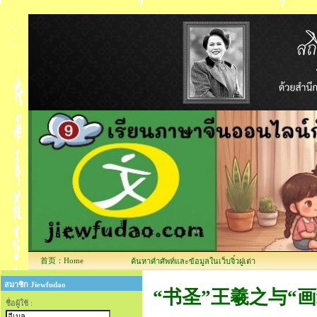
首页：Home
ค้นหาคำศัพท์และข้อมูลในเว็บจิ๋วฝูเต่า
สมาชิก Jiewfudao
“书圣”王羲之与“画绝”顾恺之
ชื่อผู้ใช้ :