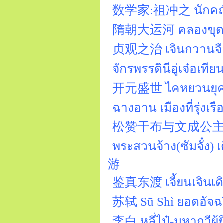
数学家:祖冲之 นักคณิตศ
隋朝大运河 คลองขุดให
贞观之治 เจินกวานจือ
จักรพรรดินีอู่เจ๋อ
开元盛世 ไคหยวนยุคแห
ฉางอาน เมืองที่รุ
松赞干布与文成公主 ซงจ้าน
พระสวนจ้าง(ซัมจั๋ง)
游
鉴真东渡 เจี้ยนเจินเดิ
苏轼 Sū Shì ยอดอัจฉร
李白 หลี่ไป๋-มหากวีผู้