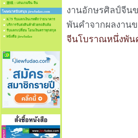
游戏：เล่นเกมจีน-จีน
งานอักษรศิลป์จีน
โฆษณาสนับสนุน jiewfudao.com
K79 รับแลกเงินเรทดีกว่าธนาคาร
พันคำจากผลงานขอ
บริการรับส่งสินค้าด้วยรถสิบล้อ
รับแลกเปลี่ยน โอนเงินตราทุกสกุล
จีนโบราณหนึ่งพัน
หนังสือ jiewfudao