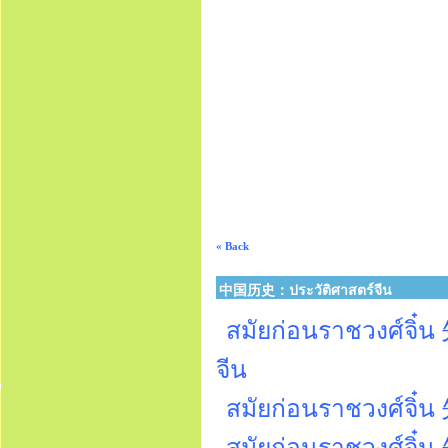
« Back
中国历史：ประวัติศาสตร์จีน
สมัยก่อนราชวงศ์จิ๋น 
จีน
สมัยก่อนราชวงศ์จิ๋
สมัยก่อนราชวงศ์จิ๋น