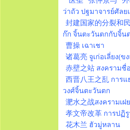
“医圣” 张仲景与 “外科鼻祖”
ว่าถัว ปฐมาจารย์ศัลย
封建国家的分裂和民族
ก๊ก จิ้นตะวันตกกับจ
曹操 เฉาเชา
诸葛亮 จูเก่อเลี่ยง(ขงเ
赤壁之站 สงครามชื่อปี
西晋八王之乱 การแย่งชิง
วงศ์จิ้นตะวันตก
淝水之战สงครามเฝยสุ
孝文帝改革 การปฏิรูปของ
花木兰 ฮัวมู่หลาน