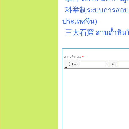
科举制ระบบการสอบคัด
ประเทศจีน)
三大石窟 สามถ้ำหินใ
ความคิดเห็น
*