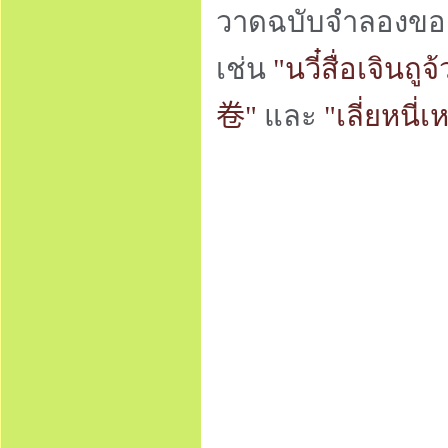
วาดฉบับจำลองของก
เช่น
"นวี๋สื่อเจินถูจ
卷
"
และ
"เลี่ยหนี่เ