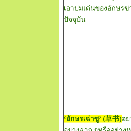
เอาปมเด่นของอักษรข่า
ปัจจุบัน
‘อักษรเฉ่าซู’
(草书)
อย
อย่างลวก ๆหรืออย่างห