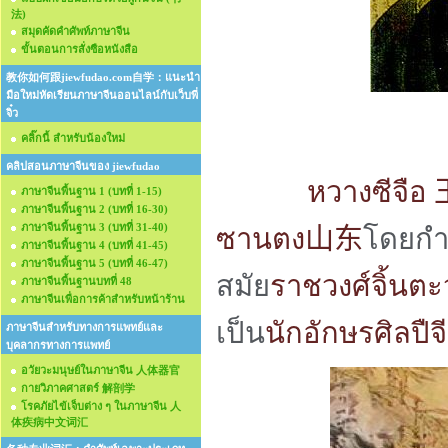
法)
สมุดคัดคำศัพท์ภาษาจีน
ขั้นตอนการสั่งซือหนังสือ
教你如何跟jiewfudao.com自学：แนะนำ
มือใหม่หัดเรียนภาษาจีนออนไลน์กับเว็บพี่
จิ๋ว
หวางซ
คลิ๊กนี้ สำหรับน้องใหม่
คลิปสอนภาษาจีนของ jiewfudao
หวางซีจือ
ภาษาจีนพื้นฐาน 1 (บทที่ 1-15)
ภาษาจีนพื้นฐาน 2 (บทที่ 16-30)
ภาษาจีนพื้นฐาน 3 (บทที่ 31-40)
ซานตง
山东
โดยกำเ
ภาษาจีนพื้นฐาน 4 (บทที่ 41-45)
ภาษาจีนพื้นฐาน 5 (บทที่ 46-47)
สมัย
ราชวงศ์จิ้นต
ภาษาจีนพื้นฐานบทที่ 48
ภาษาจีนเพื่อการค้าสำหรับหน้าร้าน
เป็น
นักอักษรศิลปืจ
ภาษาจีนสำหรับทางการแพทย์และ
บุคลากรทางการแพทย์
อวัยวะมนุษย์ในภาษาจีน 人体器官
กายวิภาคศาสตร์ 解剖学
โรคภัยไข้เจ็บต่าง ๆ ในภาษาจีน 人
体疾病中文词汇