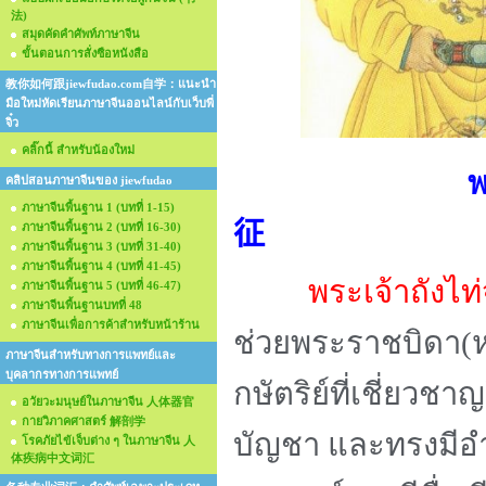
法)
สมุดคัดคำศัพท์ภาษาจีน
ขั้นตอนการสั่งซือหนังสือ
教你如何跟jiewfudao.com自学：แนะนำ
มือใหม่หัดเรียนภาษาจีนออนไลน์กับเว็บพี่
จิ๋ว
คลิ๊กนี้ สำหรับน้องใหม่
พ
คลิปสอนภาษาจีนของ jiewfudao
ภาษาจีนพื้นฐาน 1 (บทที่ 1-15)
征
ภาษาจีนพื้นฐาน 2 (บทที่ 16-30)
ภาษาจีนพื้นฐาน 3 (บทที่ 31-40)
ภาษาจีนพื้นฐาน 4 (บทที่ 41-45)
พระเจ้าถังไท
ภาษาจีนพื้นฐาน 5 (บทที่ 46-47)
ภาษาจีนพื้นฐานบทที่ 48
ภาษาจีนเพื่อการค้าสำหรับหน้าร้าน
ช่วยพระราชบิดา(ห
ภาษาจีนสำหรับทางการแพทย์และ
บุคลากรทางการแพทย์
กษัตริย์ที่เชี่ยวช
อวัยวะมนุษย์ในภาษาจีน 人体器官
กายวิภาคศาสตร์ 解剖学
บัญชา และทรงมีอำ
โรคภัยไข้เจ็บต่าง ๆ ในภาษาจีน 人
体疾病中文词汇