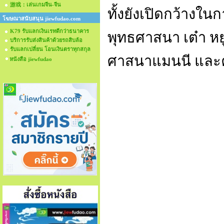
游戏：เล่นเกมจีน-จีน
ทั้งยังเปิดกว้างใ
โฆษณาสนับสนุน jiewfudao.com
K79 รับแลกเงินเรทดีกว่าธนาคาร
พุทธศาสนา เต๋า หย
บริการรับส่งสินค้าด้วยรถสิบล้อ
รับแลกเปลี่ยน โอนเงินตราทุกสกุล
ศาสนาแมนนี และ
หนังสือ jiewfudao