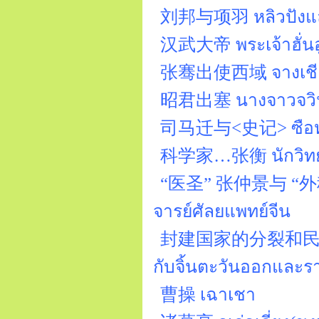
刘邦与项羽 หลิวปังและเ
汉武大帝 พระเจ้าฮั่นอู่
张骞出使西域 จางเชียน
昭君出塞 นางจาวจวินอ
司马迁与<史记> ซือหม่าเช
科学家…张衡 นักวิทยาศ
“医圣” 张仲景与 “外科鼻祖” 
จารย์ศัลยแพทย์จีน
封建国家的分裂和民族大融
กับจิ้นตะวันออกและร
曹操 เฉาเชา