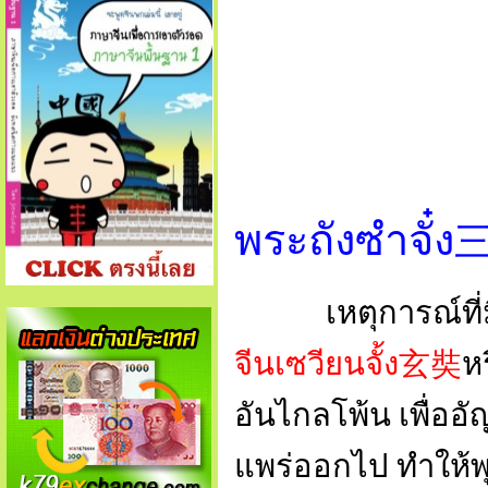
พระถัง
ซำจั๋ง
เหตุการณ์ที่ม
จีนเซวียนจั้ง
玄奘
ห
อันไกลโพ้น เพื่อ
แพร่ออกไป ทำให้พุ