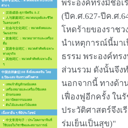
พระองค์ทรงมีชื่อ
各种专业词汇：คำศัพท์เฉพาะประเภท
ต่าง ๆ
汉语成语:สุภาษิตจีน A-Z
(ปีค.ศ.627-ปีค.ศ.6
人与家庭词汇:หมวดมนุษย์และชีวิต
ในครอบครัว
โหดร้ายของราชวงศ
社会与文化词汇：หมวดสังคมและ
วัฒนธรรม
饮食词汇 ：หมวดอาหารและเครื่อง
นำเหตุการณ์นี้ม
ดื่ม
贸易专业词汇：หมวดคำศัพท์เฉพาะ
ธรรม พระองค์ทรง
ทางธุรกิจ
其他词汇：หมวดคำศัพท์เฉพาะอื่น
ๆ
ส่วนรวม ดังนั้นจึ
中国吉祥象征108 สิ่งมิ่งมงคลจีน โดย
อ.ปิยะแสง จันทรวงศ์ไพศาล
นอกจากนี้ ทางด้า
เทพเจ้าสัญลักษณ์มงคล
เครื่องหมายและเครื่องใช้มงคล
เฟื่องฟูอีกครั้ง ใน
อักษรมงคล
สถาปัตยกรรมมงคล
ต้นไม้และดอกไม้มงคล
ประวัติศาสตร์จึงเรี
เนื้อหาอื่น ๆ ที่มีประโยชน์
中文常用句子：ประโยคภาษาจีนที่
ร่มเย็นเป็นสุข)"
ใช้บ่อยในวิชาชีพและสถานการณ์