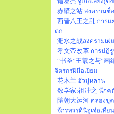
诸葛亮 จูเก่อเลี่ยง(ขงเ
赤壁之站 สงครามชื่อปี
西晋八王之乱 การแย่งชิงอ
ตก
淝水之战สงครามเฝยสุ
孝文帝改革 การปฏิรูปของ
“书圣”王羲之与“画绝”顾恺之 
จิตรกรฝีมือเยี่ยม
花木兰 ฮัวมู่หลาน
数学家:祖冲之 นักคณิตศ
隋朝大运河 คลองขุดใหญ
จักรพรรดินีอู่เจ๋อ