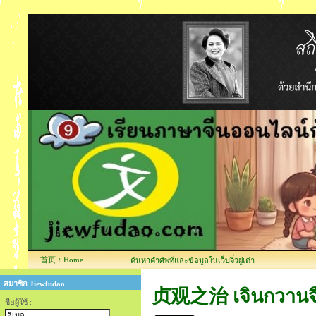
首页：Home
ค้นหาคำศัพท์และข้อมูลในเว็บจิ๋วฝูเต่า
สมาชิก Jiewfudao
贞观之治 เจินกวานจือ
ชื่อผู้ใช้ :