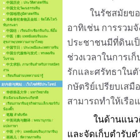
中国历史：ประวัติศาสตร์จีน
中国文化วัฒนธรรมจีน
ในรัชสมัยขอ
中国地理ภูมิศาสตร์จีน
准备祭祀食物及金纸：จัดโต๊ะไหว้-
อาทิเช่น การรวมจ
พับกระดา
中国结：เรียนถักเชือกจีนกับ..พี่อั้ม
中医（泰) แพทย์แผนจีนและ
ประชาชนมีที่ดิน
สุขภาพ(บทความภาษาไทย)
中国节日：ประเพณีและเทศกาลจีน
中国古代服饰与发式：ทรงผมจีน
ช่วงเวลาในการเก็บ
โบราณ
中文求职: ภาษาจีนสำหรับการสมัคร
รักและศรัทธาในตั
งาน
เรียนจีนผ่านบทความน่ารู้
กษัตริย์เปรียบเส
好内容与网站：เว็บไซด์ที่มีประโยชน์
华侨崇圣大学：มหาวิทยาลัย
หัวเฉียวเฉลิมพระเกียรติ
สามารถทำให้เรือแล
เรียนภาษาจีนธุรกิจผ่านเเล็กเชอร์กับ
น้องตั๊ก
笔顺 ลำดับขีด
ในด้านแนวค
中英词典与翻译：พจนานุกรม /
แปลภาษา
และจัดเก็บตำรับต
中医（中）แพทย์แผนจีน(ภาษาจีน)
画画儿：หัดวาดภาพจีน