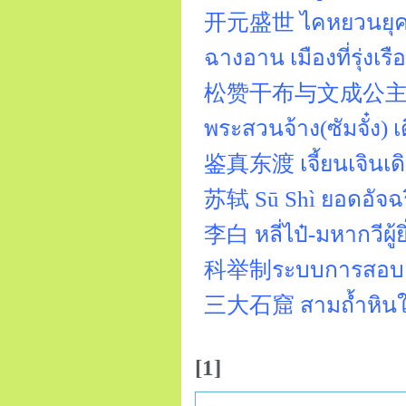
开元盛世 ไคหยวนยุคแห
ฉางอาน เมืองที่รุ
松赞干布与文成公主 ซงจ้าน
พระสวนจ้าง(ซัมจั๋ง
鉴真东渡 เจี้ยนเจินเดิ
苏轼 Sū Shì ยอดอัจฉร
李白 หลี่ไป๋-มหากวีผู้
科举制ระบบการสอบคัด
三大石窟 สามถ้ำหินใ
[1]