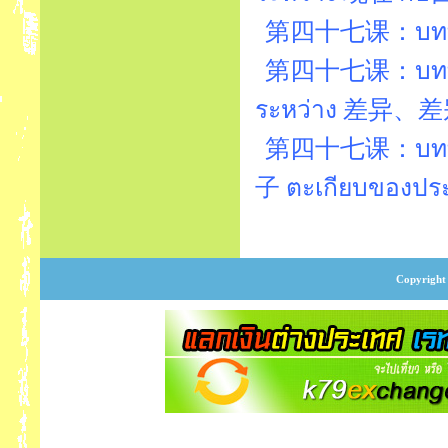
第四十七课：บทที่
第四十七课：บทที่47
ระหว่าง 差异、差
第四十七课：บทที
子 ตะเกียบของประเ
Copyright 