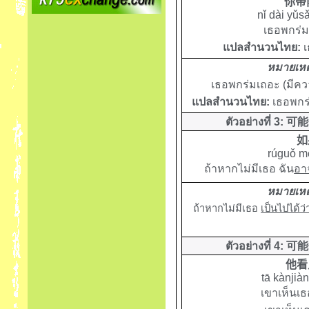
你带
nǐ dài yǔs
เธอพกร่ม
แปลสำนวนไทย:
เ
หมายเหต
เธอพกร่มเถอะ
(มีค
แปลสำนวนไทย:
เธอพกร
ตัวอย่างที่
3:
可能
如
rúguǒ mé
ถ้าหากไม่มีเธอ ฉัน
อา
หมายเหต
ถ้าหากไม่มีเธอ
เป็นไปได้ว่
ตัวอย่างที่
4:
可能
他看
tā kànjiàn
เขาเห็นเธ