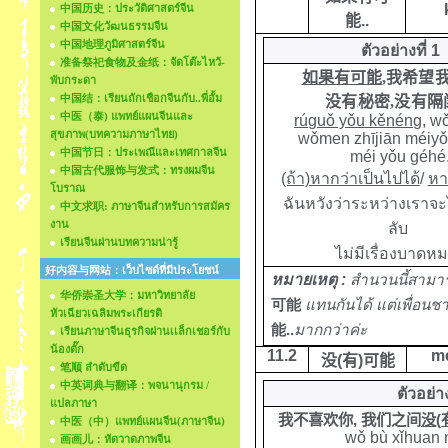
中国历史：ประวัติศาสตร์จีน
能
..
中国文化วัฒนธรรมจีน
中国地理ภูมิศาสตร์จีน
ตัวอย่างที่ 1
准备祭祀食物及金纸：จัดโต๊ะไหว้-
如果有可能
,我希望
พับกระดา
百
中国结：เรียนถักเชือกจีนกับ..พี่อั้ม
没有
秘密,没
有隔
度
问
中医（泰) แพทย์แผนจีนและ
rúguǒ yǒu kěnéng
, w
สุขภาพ(บทความภาษาไทย)
wǒmen zhījiān méiyǒ
中国节日：ประเพณีและเทศกาลจีน
méi yǒu géhé
中国古代服饰与发式：ทรงผมจีน
(ถ้า)หากว่าเป็นไปได้
/
หา
โบราณ
ฉันหวังว่าระหว่างเราจ
中文求职: ภาษาจีนสำหรับการสมัคร
งาน
ลับ
เรียนจีนผ่านบทความน่ารู้
ไม่มีเรื่องบาดห
好内容与网站：เว็บไซด์ที่มีประโยชน์
หมายเหตุ :
สำนวนนี้สามา
华侨崇圣大学：มหาวิทยาลัย
可能
แทนกันได้ แต่เพื่อนชาว
หัวเฉียวเฉลิมพระเกียรติ
能
.
.
มากกว่าค่ะ
เรียนภาษาจีนธุรกิจผ่านเเล็กเชอร์กับ
น้องตั๊ก
11.2
mé
没
(
有
)
可能
笔顺 ลำดับขีด
中英词典与翻译：พจนานุกรม /
ตัวอย่
แปลภาษา
我不喜欢你
,
我们之间
没
(
中医（中）แพทย์แผนจีน(ภาษาจีน)
wǒ bù xǐhuan 
画画儿：หัดวาดภาพจีน