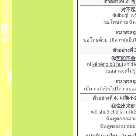
ตัวอย่างที่
2
:
可
对不起
duìbuqǐ, 
ขอโทษด้วย ฉัน
หมายเหตุ
ขอโทษด้วย
(
มีความ)เป็นไ
ตัวอย่างที่ 
你
可能不会
nǐ
kěnéng bú huì
zhīdào
เธอ
อาจจะไม่
ร
หมายเหตุ
(
มีความ)เป็นไปได้ว่า
เธอ
ตัวอย่างที่ 4:
可能不
我说出来你
wǒ shuō chū lái nǐ
kě
ฉันพูดออกมา
ฉันพูดออกมาเธอ
แปลสำนวนไทย:
ฉันพูดไ