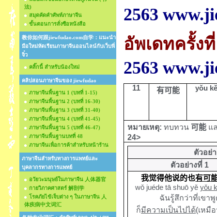
法)
2563 www.j
สมุดคัดคำศัพท์ภาษาจีน
ขั้นตอนการสั่งซือหนังสือ
教你如何跟jiewfudao.com自学：แนะนำ
อัพเดทครั้งที
มือใหม่หัดเรียนภาษาจีนออนไลน์กับเว็บพี่
จิ๋ว
2563 www.j
คลิ๊กนี้ สำหรับน้องใหม่
คลิปสอนภาษาจีนของ jiewfudao
11
yǒu
k
有可能
ภาษาจีนพื้นฐาน 1 (บทที่ 1-15)
ภาษาจีนพื้นฐาน 2 (บทที่ 16-30)
ภาษาจีนพื้นฐาน 3 (บทที่ 31-40)
ภาษาจีนพื้นฐาน 4 (บทที่ 41-45)
หมายเหตุ:
ทบทวน
可能
แ
ภาษาจีนพื้นฐาน 5 (บทที่ 46-47)
ภาษาจีนพื้นฐานบทที่ 48
24>
ภาษาจีนเพื่อการค้าสำหรับหน้าร้าน
ตัวอย่
ภาษาจีนสำหรับทางการแพทย์และ
ตัวอย่างที่ 1
บุคลากรทางการแพทย์
我觉得他说的也
有可
อวัยวะมนุษย์ในภาษาจีน 人体器官
wǒ juéde tā shuō yě
yǒu 
กายวิภาคศาสตร์ 解剖学
โรคภัยไข้เจ็บต่าง ๆ ในภาษาจีน 人
ฉันรู้สึกว่าที่เขาพ
体疾病中文词汇
ก็
มีความเป็นไปได้
(เหมือ