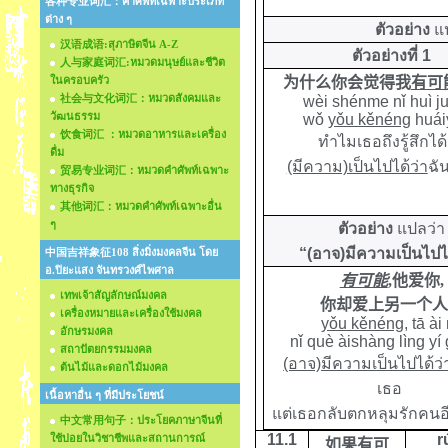
各种专业词汇：คำศัพท์เฉพาะประเภท
ต่าง ๆ
ตัวอย่าง
แ
汉语成语:สุภาษิตจีน A-Z
ตัวอย่างที่ 1
人与家庭词汇:หมวดมนุษย์และชีวิต
ในครอบครัว
为什么你会觉得我
有可
社会与文化词汇：หมวดสังคมและ
wèi shénme nǐ huì 
วัฒนธรรม
wǒ
yǒu kěnéng
huái
饮食词汇 ：หมวดอาหารและเครื่อง
ทำไมเธอถึงรู้สึกได้
ดื่ม
(มีความ)เป็นไปได้ว่า
ฉั
贸易专业词汇：หมวดคำศัพท์เฉพาะ
ทางธุรกิจ
其他词汇：หมวดคำศัพท์เฉพาะอื่น
ๆ
ตัวอย่าง
แปลว่า
“(อาจ)
มีความเป็นไปไ
中国吉祥象征108 สิ่งมิ่งมงคลจีน โดย
อ.ปิยะแสง จันทรวงศ์ไพศาล
有可能
,
他爱你
,
เทพเจ้าสัญลักษณ์มงคล
你却爱上另一个人
เครื่องหมายและเครื่องใช้มงคล
yǒu kěnéng
, tā ài 
อักษรมงคล
nǐ què àishàng lìng yí 
สถาปัตยกรรมมงคล
(อาจ)มีความเป็นไปได้ว่
ต้นไม้และดอกไม้มงคล
เธอ
เนื้อหาอื่น ๆ ที่มีประโยชน์
แต่เธอกลับตกหลุมรักคนอ
中文常用句子：ประโยคภาษาจีนที่
11.1
r
ใช้บ่อยในวิชาชีพและสถานการณ์
如果有可