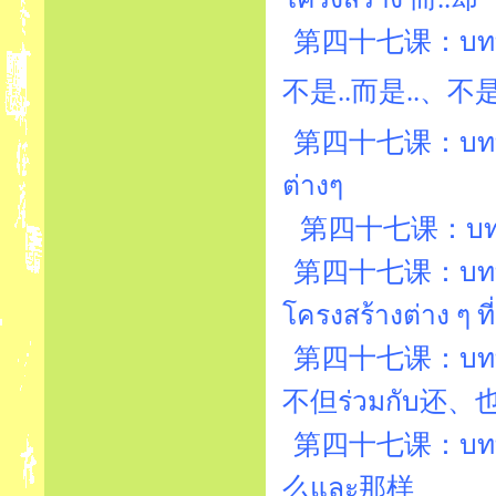
第四十七课：บทที่4
第四十七课：บทที่47
ต่างๆ
第四十七课：บทที่4
第四十七课：บทที่4
โครงสร้างต่าง ๆ ท
第四十七课：บทที่4
不但ร่วมกับ还、
第四十七课：บทที่4
么และ那样