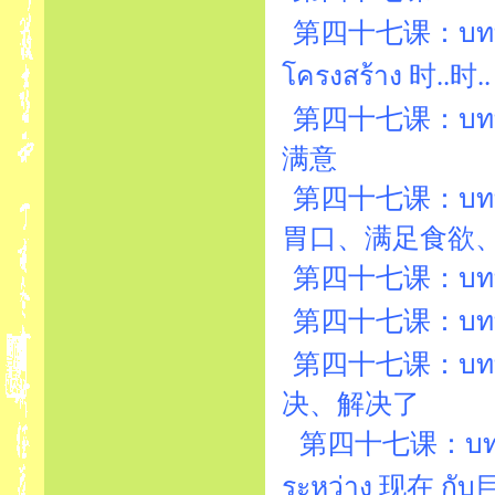
第四十七课：บทที่
โครงสร้าง 时..时..
第四十七课：บทที่47
满意
第四十七课：บทที่
胃口、满足食欲
第四十七课：บทที่47
第四十七课：บทที่
第四十七课：บทที่
决、解决了
第四十七课：บทที่47
ระหว่าง 现在 กั