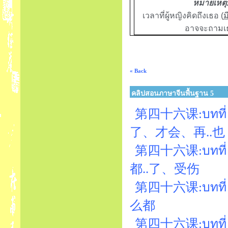
หมายเหตุ
เวลาที่ผู้หญิงคิดถึงเธอ
(
ม
อาจจะถามเธอ
« Back
คลิปสอนภาษาจีนพื้นฐาน 5
第四十六课:บทที่ 46
了、才会、再..也
第四十六课:บทที่ 46
都..了、受伤
第四十六课:บทที่ 46
么都
第四十六课:บทที่ 4