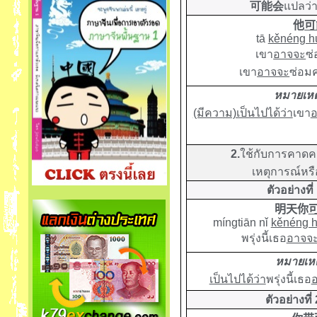
可能会
แปลว่
他
可
tā
kěnéng h
เขา
อาจจะ
ซ่
เขา
อาจจะ
ซ่อม
หมายเหต
(มีความ)เป็นไปได้ว่า
เขา
อ
2.
ใช้กับการคาดคะเ
เหตุการณ์หรือ
ตัวอย่างที่
明天你
míngtiān nǐ
kěnéng h
พรุ่งนี้เธอ
อาจจ
หมายเหต
เป็นไปได้ว่า
พรุ่งนี้เธอ
ตัวอย่างที่