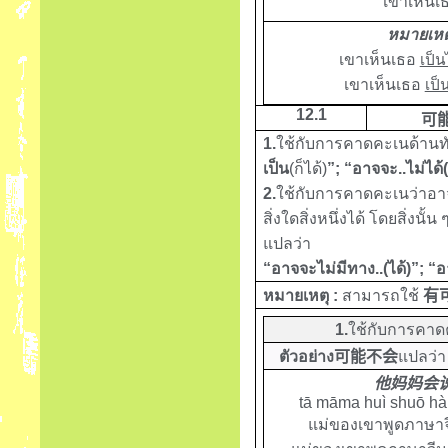
เขาเห็นเ
หมายเหต
เขาเห็นเธอ
เป็น
เขาเห็นเธอ
เป็
12.1
可
1.
ใช้กับการคาดคะเนด้านท
เป็น
(ก็ได้)
”; “อาจจะ..ไม่ได้
2.
ใช้กับการคาดคะเนว่าอาจจ
สิ่งใดสิ่งหนึ่งได้ โดยสิ่งนั
แปลว่า
“
อาจจะไม่มีทาง
..(ได้)”
; “อ
หมายเหตุ :
สามารถใช้
有
1.
ใช้กับการคาด
ตัวอย่าง
可能不会
แปลว่
他妈妈会
tā māma huì shuō hà
แม่ของเขาพูดภาษาจ