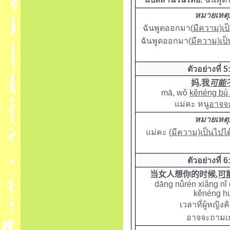
หมายเหตุ
ฉันพูดออกมา
(
มีความ)เป็
ฉันพูดออกมา
(
มีความ)เป็
ตัวอย่างที่ 5
妈
,
我
可能
mā, wǒ
kěnéng bú 
แม่คะ หนู
อาจจะ
หมายเหตุ
แม่คะ
(
มีความ)เป็นไปได
ตัวอย่างที่ 6
当女人想你的时候
,
可
dāng nǚrén xiǎng nǐ
kěnéng hu
เวลาที่ผู้หญิง
อาจจะถามเธอ