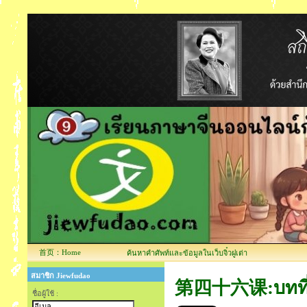
首页：Home
ค้นหาคำศัพท์และข้อมูลในเว็บจิ๋วฝูเต่า
สมาชิก Jiewfudao
第四十六课:บทที่ 4
ชื่อผู้ใช้ :