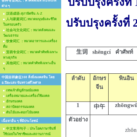
ปรับปรุงครั้งท
各种专业词汇：คำศัพท์เฉพาะประเภท
ต่าง ๆ
汉语成语:สุภาษิตจีน A-Z
ปรับปรุงครั้งที
人与家庭词汇:หมวดมนุษย์และชีวิต
ในครอบครัว
社会与文化词汇：หมวดสังคมและ
วัฒนธรรม
饮食词汇 ：หมวดอาหารและเครื่อง
ดื่ม
生
词
shēngcí
คำศัพท์
贸易专业词汇：หมวดคำศัพท์เฉพาะ
ทางธุรกิจ
其他词汇：หมวดคำศัพท์เฉพาะอื่น
ๆ
ลำดับ
อักษร
พินอิน
中国吉祥象征108 สิ่งมิ่งมงคลจีน โดย
อ.ปิยะแสง จันทรวงศ์ไพศาล
จีน
เทพเจ้าสัญลักษณ์มงคล
เครื่องหมายและเครื่องใช้มงคล
อักษรมงคล
1
zhōngw
中午
สถาปัตยกรรมมงคล
ต้นไม้และดอกไม้มงคล
ตัวอย่าง
เนื้อหาอื่น ๆ ที่มีประโยชน์
中文常用句子：ประโยคภาษาจีนที่
zhōn
ใช้บ่อยในวิชาชีพและสถานการณ์