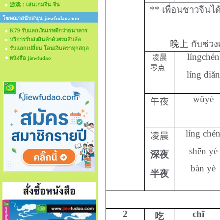
游戏：เล่นเกมจีน-จีน
**
เพื่อนชาวจีนได
โฆษณาสนับสนุน jiewfudao.com
K79 รับแลกเงินเรทดีกว่าธนาคาร
บริการรับส่งสินค้าด้วยรถสิบล้อ
晚上
กับช่วง
รับแลกเปลี่ยน โอนเงินตราทุกสกุล
língchén
凌晨
หนังสือ jiewfudao
零点
líng diăn
wŭyè
午夜
líng ché
凌晨
shēn yè
深夜
bàn yè
半夜
2
chī
吃