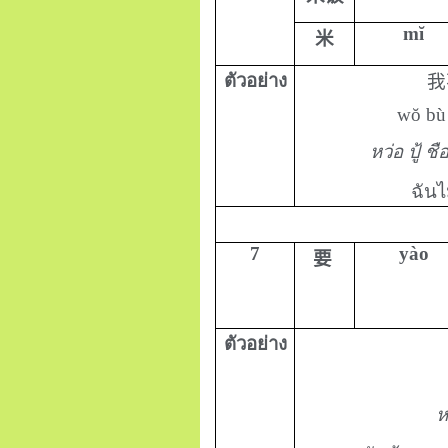
mĭ
米
ตัวอย่าง
我
wŏ bù 
หว่อ ปู้ ช
ฉันไ
7
yào
要
ตัวอย่าง
ห