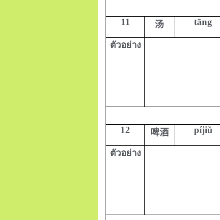
11
tāng
汤
ตัวอย่าง
12
píjiŭ
啤酒
ตัวอย่าง