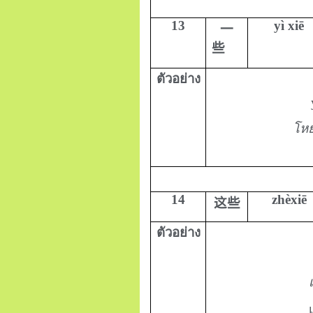
13
yì xiē
一
些
ตัวอย่าง
โหย่
14
zhèxiē
这些
ตัวอย่าง