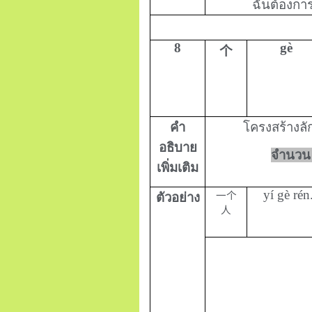
ฉันต้องการ
8
gè
个
คำ
โครงสร้างลั
อธิบาย
จำนวน
เพิ่มเติม
yí gè rén
ตัวอย่าง
一个
人