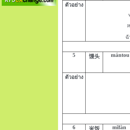
ตัวอย่าง
ห
ฉ
5
mántou
馒头
ตัวอย่าง
6
mĭfàn
米饭