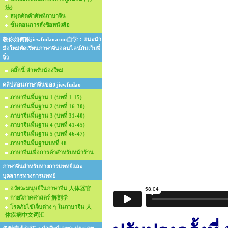
法)
สมุดคัดคำศัพท์ภาษาจีน
ขั้นตอนการสั่งซือหนังสือ
教你如何跟jiewfudao.com自学：แนะนำ
มือใหม่หัดเรียนภาษาจีนออนไลน์กับเว็บพี่
จิ๋ว
คลิ๊กนี้ สำหรับน้องใหม่
คลิปสอนภาษาจีนของ jiewfudao
ภาษาจีนพื้นฐาน 1 (บทที่ 1-15)
ภาษาจีนพื้นฐาน 2 (บทที่ 16-30)
ภาษาจีนพื้นฐาน 3 (บทที่ 31-40)
ภาษาจีนพื้นฐาน 4 (บทที่ 41-45)
ภาษาจีนพื้นฐาน 5 (บทที่ 46-47)
ภาษาจีนพื้นฐานบทที่ 48
ภาษาจีนเพื่อการค้าสำหรับหน้าร้าน
ภาษาจีนสำหรับทางการแพทย์และ
บุคลากรทางการแพทย์
อวัยวะมนุษย์ในภาษาจีน 人体器官
กายวิภาคศาสตร์ 解剖学
โรคภัยไข้เจ็บต่าง ๆ ในภาษาจีน 人
体疾病中文词汇