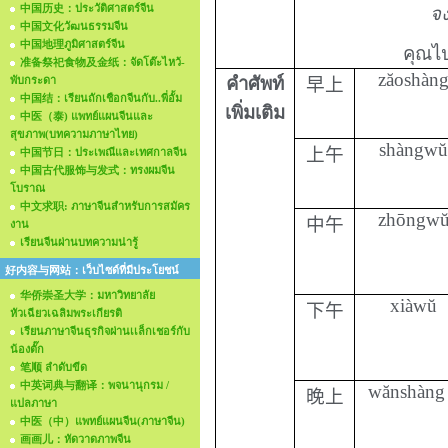
中国历史：ประวัติศาสตร์จีน
จง
中国文化วัฒนธรรมจีน
中国地理ภูมิศาสตร์จีน
คุณไป
准备祭祀食物及金纸：จัดโต๊ะไหว้-
zăoshàn
คำศัพท์
พับกระดา
早上
中国结：เรียนถักเชือกจีนกับ..พี่อั้ม
เพิ่มเติม
中医（泰) แพทย์แผนจีนและ
สุขภาพ(บทความภาษาไทย)
shàngwŭ
上午
中国节日：ประเพณีและเทศกาลจีน
中国古代服饰与发式：ทรงผมจีน
โบราณ
中文求职: ภาษาจีนสำหรับการสมัคร
zhōngw
中午
งาน
เรียนจีนผ่านบทความน่ารู้
好内容与网站：เว็บไซด์ที่มีประโยชน์
华侨崇圣大学：มหาวิทยาลัย
xiàwŭ
下午
หัวเฉียวเฉลิมพระเกียรติ
เรียนภาษาจีนธุรกิจผ่านเเล็กเชอร์กับ
น้องตั๊ก
笔顺 ลำดับขีด
中英词典与翻译：พจนานุกรม /
wănshàng
晚上
แปลภาษา
中医（中）แพทย์แผนจีน(ภาษาจีน)
画画儿：หัดวาดภาพจีน