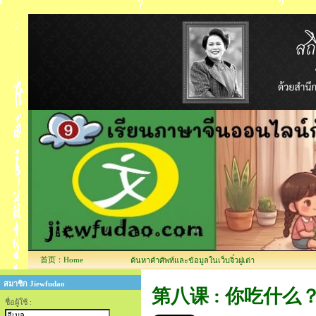
首页：Home
ค้นหาคำศัพท์และข้อมูลในเว็บจิ๋วฝูเต่า
สมาชิก Jiewfudao
第八课 : 你吃什么？บทท
ชื่อผู้ใช้ :