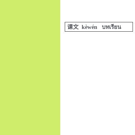
课文
kèwén
บทเรียน