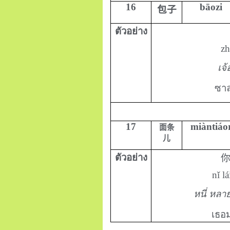
16
bāozi
包子
ตัวอย่าง
zh
เจ้
ซาล
17
miàntiáo
面条
儿
ตัวอย่าง
nǐ l
หนี่ หลาย
เธอม