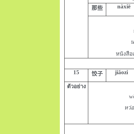
nàxiē
那些
น
หนังสือ
15
jiăozi
饺子
ตัวอย่าง
wǒ
หว่อ