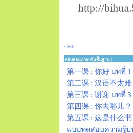
http://bihu
« Back
คลิปสอนภาษาจีนพื้นฐาน 1
第一课 : 你好 บทที่ 1 ส
第二课 : 汉语不太难 บทที
第三课 : 谢谢 บทที่ 3
第四课 : 你去哪儿？ บทที
第五课 : 这是什么书？ บทท
แบบทดสอบความรู้บทท