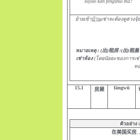
xūyào kàn fēngshuǐ ma?
ย้ายเข้า
บ้าน
เช่าจะต้องดูฮวงจุ้ย
หมายเหตุ :
(
出
)
租房
/
(
出
)
租屋
เช่าห้อง
(โดยนัยยะของการเช่า
หอ
15.1
fángwū
房屋
ตัวอย่าง
在
美国买房
,