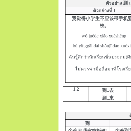
ตัวอย่าง
到
ตัวอย่างที่ 1
我觉得小学生不应该带手机
校。
wǒ juéde xiǎo xuéshēng
bù yīnggāi dài shǒujī
dào
xuéxi
ฉันรู้สึกว่านักเรียนชั้นประถม(ศ
ไม่ควรพกมือถือ
มาที่
โรงเรี
1.2
到
.
.
去
到
..
来
到
今晚
到
我家吃饭吧
!
今晚
到