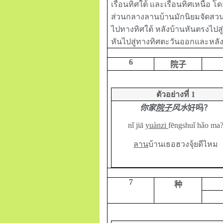
เรือนทิศใต้ และเรือนทิศเหนือ 
ส่วนกลางลานบ้านมักนิยมจัดสวนห
ไปทางทิศใต้ หลังบ้านหันตรงไปสู
หันไปสู่ทางทิศตะวันออกและหลั
6
院子
ตัวอย่างที่
1
你家
院子
风水
好吗？
nǐ jiā
yuànzi
fēngshuǐ hǎo ma
ลาน
บ้านเธอฮวงจุ้ยดีไหม
7
种