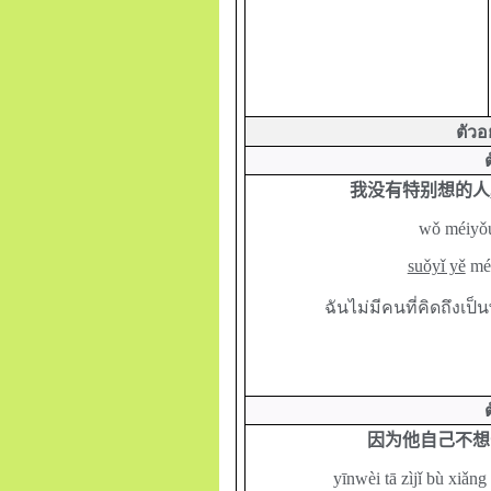
ตัวอ
我没有特别想的人
wǒ méiyǒu
suǒyǐ yě
méi
ฉันไม่มีคนที่คิดถึงเป็
因为他自己不想
yīnwèi tā zìjǐ bù xiǎng