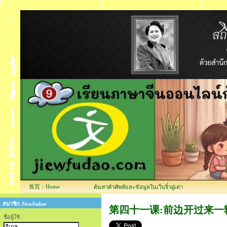
首页：Home
ค้นหาคำศัพท์และข้อมูลในเว็บจิ๋วฝูเต่า
สมาชิก Jiewfudao
第四十一课:前边开过来一辆空车 บทที
ชื่อผู้ใช้ :