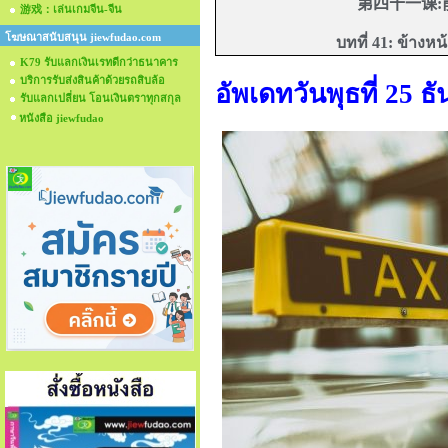
第四十一
课
游戏：เล่นเกมจีน-จีน
โฆษณาสนับสนุน jiewfudao.com
บทที่ 41: ข้างหน
K79 รับแลกเงินเรทดีกว่าธนาคาร
บริการรับส่งสินค้าด้วยรถสิบล้อ
อัพเดทวันพุธที่ 25
รับแลกเปลี่ยน โอนเงินตราทุกสกุล
หนังสือ jiewfudao