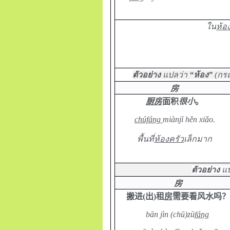
ใน
ห้อ
ตัวอย่าง
แปลว่า
“ห้อง”
(กร
房
厨房
面积
很小
。
chúfáng
miànjī hěn xiǎo.
พื้นที่
ห้องครัว
เล็กมาก
ตัวอย่าง
แป
房
搬进
(
出
)
租
房
需要看风水吗
bān jìn (chū)zū
fáng