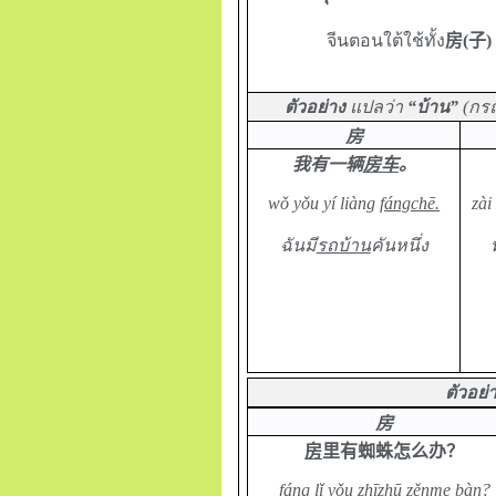
จีนตอนใต้ใช้ทั้ง
房
(
子
)
ตัวอย่าง
แปลว่า
“บ้าน”
(กรณ
房
我有一辆
房车
。
wǒ yǒu yí liàng
fángchē.
zà
ฉันมี
รถบ้าน
คันหนึ่ง
ตัวอย่
房
房
里有蜘蛛怎么办？
fáng
lǐ yǒu zhīzhū zěnme bàn?