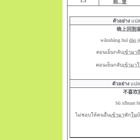
1.3
到
...
里
ตัวอย่าง
แปล
晚上回
到
w
ǎnshàng huí
dào
j
ตอนเย็นกลับ
เข้ามาถ
ตอนเย็นกลับ
เข้ามา
ตัวอย่าง
แปล
不喜欢
bù xǐhuan bi
ไม่ชอบให้คนอื่น
เข้ามา
พัก
ใน
บ