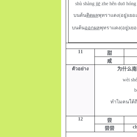
shù shàng
jiē
zhe hěn duō hóng 
บนต้น
ติดผล
พุทราแดง(อยู่)เย
บนต้น
ออกผล
พุทราแดง(อยู่)เ
11
甜
咸
ตัวอย่าง
为什么南
wèi sh
b
ทำไมคนใต้ถ
12
尝
c
尝尝