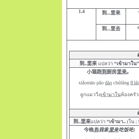
1.4
到
...
里来
到
...
里去
到
..
里来
แปลว่า
“เข้ามาใน
小猫跑
到
厨房
里来
。
xiǎomāo pǎo
dào
chúfáng
lǐ lái
ลูกแมววิ่ง
เข้ามาใน
ห้องครัว
到
..
里来
แปลว่า
“เข้ามา..
(ใน ; ท
今晚
到
我家
里来
吃饭吧
!