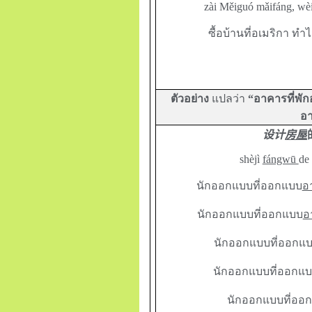
zài
M
ěiguó mǎifáng, wè
ซื้อบ้านที่อเมริกา ทำไ
ตัวอย่าง
แปลว่า
“อาคารที่พักอา
อา
设计
房屋
shèjì
fángwū
de
นักออกแบบที่ออกแบบ
อ
นักออกแบบที่ออกแบบ
อ
นักออกแบบที่ออกแ
นักออกแบบที่ออกแ
นักออกแบบที่ออ