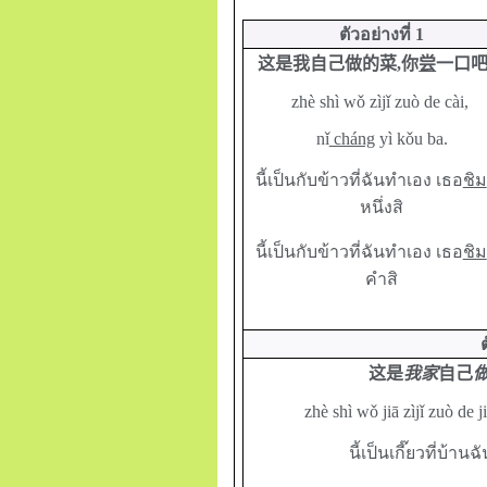
ตัวอย่างที่
1
这是我自己做的菜,你
尝
一口
zhè shì wǒ zìjǐ zuò de cài,
nǐ
cháng
yì kǒu ba.
นี้เป็นกับข้าวที่ฉันทำเอง เธอ
ชิม
หนึ่งสิ
นี้เป็นกับข้าวที่ฉันทำเอง เธอ
ชิม
คำสิ
这是
我家
自己
zhè shì wǒ jiā zìjǐ zuò de 
นี้เป็นเกี๊ยวที่บ้า