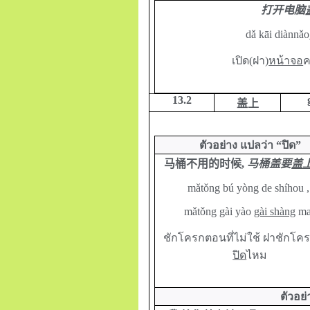
打开电脑
dǎ
kāi diànnǎo
เปิด(ฝา)
หน้าจอ
ค
13.2
盖上
ตัวอย่าง แปลว่า “ปิด”
马桶不用的时候
,
马桶盖要
盖
mǎtǒng bú yòng de shíhou
mǎtǒng gài yào
gài shàng
ma
ชักโครกตอนที่ไม่ใช้ ฝาชักโค
ปิด
ไหม
ตัวอย