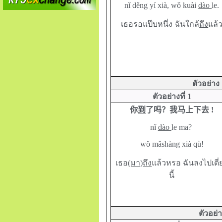
nǐ děng yí xià, wǒ kuài
dào
le.
เธอรอแป๊บหนึ่ง ฉันใกล้
ถึง
แล้
ตัวอย่าง
ตัวอย่างที่ 1
你
到
了吗？我马上下去
!
nǐ
dào
le ma?
wǒ mǎshàng xià qù!
เธอ
(มา)ถึง
แล้วหรอ ฉันลงไปเดี่
นี้
ตัวอย่