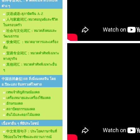
各种专业词汇：คำศัพท์เฉพาะประเภท
ต่าง ๆ
汉语成语:สุภาษิตจีน A-Z
人与家庭词汇:หมวดมนุษย์และชีวิต
ในครอบครัว
社会与文化词汇：หมวดสังคมและ
วัฒนธรรม
饮食词汇 ：หมวดอาหารและเครื่อง
ดื่ม
贸易专业词汇：หมวดคำศัพท์เฉพาะ
ทางธุรกิจ
其他词汇：หมวดคำศัพท์เฉพาะอื่น
ๆ
中国吉祥象征108 สิ่งมิ่งมงคลจีน โดย
อ.ปิยะแสง จันทรวงศ์ไพศาล
เทพเจ้าสัญลักษณ์มงคล
เครื่องหมายและเครื่องใช้มงคล
อักษรมงคล
สถาปัตยกรรมมงคล
ต้นไม้และดอกไม้มงคล
เนื้อหาอื่น ๆ ที่มีประโยชน์
中文常用句子：ประโยคภาษาจีนที่
ใช้บ่อยในวิชาชีพและสถานการณ์