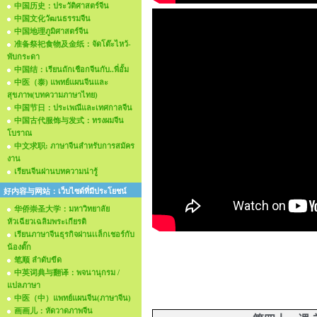
中国历史：ประวัติศาสตร์จีน
中国文化วัฒนธรรมจีน
中国地理ภูมิศาสตร์จีน
准备祭祀食物及金纸：จัดโต๊ะไหว้-
พับกระดา
中国结：เรียนถักเชือกจีนกับ..พี่อั้ม
中医（泰) แพทย์แผนจีนและ
สุขภาพ(บทความภาษาไทย)
中国节日：ประเพณีและเทศกาลจีน
中国古代服饰与发式：ทรงผมจีน
โบราณ
中文求职: ภาษาจีนสำหรับการสมัคร
งาน
เรียนจีนผ่านบทความน่ารู้
好内容与网站：เว็บไซด์ที่มีประโยชน์
华侨崇圣大学：มหาวิทยาลัย
หัวเฉียวเฉลิมพระเกียรติ
เรียนภาษาจีนธุรกิจผ่านเเล็กเชอร์กับ
น้องตั๊ก
笔顺 ลำดับขีด
中英词典与翻译：พจนานุกรม /
แปลภาษา
中医（中）แพทย์แผนจีน(ภาษาจีน)
画画儿：หัดวาดภาพจีน