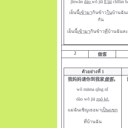
jīnwǎn
dào
wǒ jiā
lǐ lái
chīfàn b
เย็นนี้
เข้ามา
กินข้าว
ใน
บ้านฉัน
กัน
เย็นนี้
เข้ามา
กินข้าว
ที่
บ้านฉันละ
2
做客
ตัวอย่างที่
1
我妈妈请你到我家
做客
。
wǒ māma qǐng nǐ
dào wǒ jiā
zuò kè.
แม่ฉันเชิญเธอมา
เป็นแขก
ที่บ้านฉัน