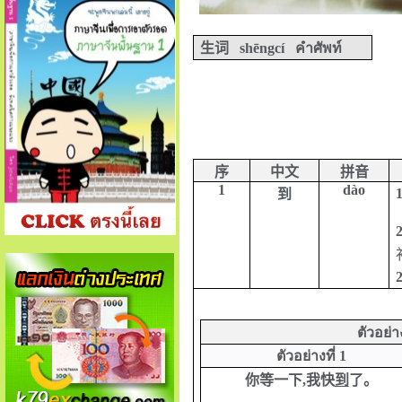
生
词
shēngcí
คำศัพท์
序
中文
拼音
1
dào
1
到
2
ตัวอย่
ตัวอย่างที่ 1
你等一下,我快
到
了。