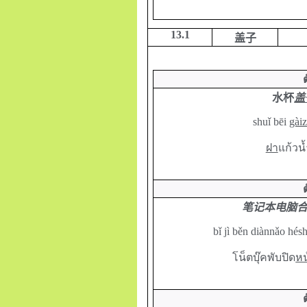
13.1
盖子
水杯
盖
shuǐ bēi
gàiz
ฝา
แก้วน
笔记本电脑
bǐ jì běn diànnǎo hé
โน็ตบุ๊คพับปิด
หน