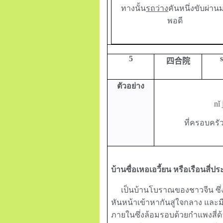
ทางนั้น
รถว่าง
คันหนึ่งขับผ่าน
พอดี
5
四合院
ตัวอย่าง
nǐ
ที่ครอบครัว
บ้านซื่อเหอเอวี้ยน หรือเรือนสี่
เป็นบ้านโบราณของชาวจีน ซึ่งจ
หันหน้าเข้าหากันสู่ใจกลาง และ
ภายในซึ่งล้อมรอบด้วยกำแพงสี่ด้