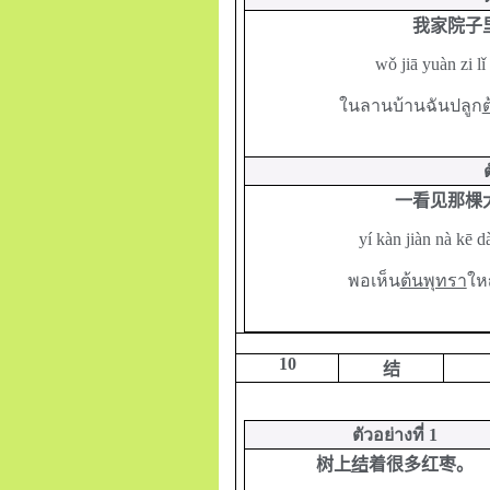
我家院子
wǒ jiā yuàn zi l
ในลานบ้านฉันปลูก
一看见那棵
yí kàn jiàn nà kē 
พอเห็น
ต้นพุทรา
ให
10
结
ตัวอย่างที่
1
树上
结
着很多红枣。