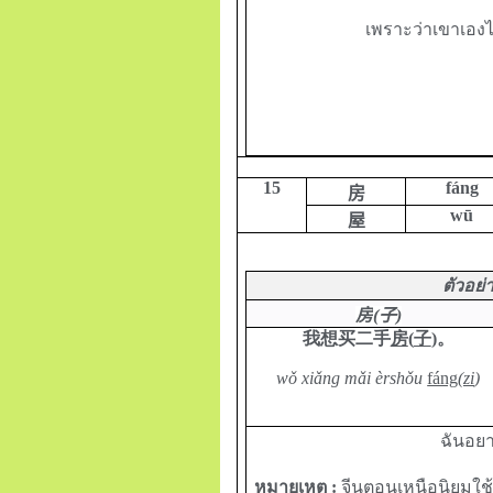
เพราะว่าเขาเอง
15
fáng
房
wū
屋
ตัวอย่
房
(
子
)
我想买二手
房
(
子
)
。
wǒ xiǎng mǎi èrshǒu
fáng
(zi
)
ฉันอยา
หมายเหตุ :
จีนตอนเหนือนิยมใช