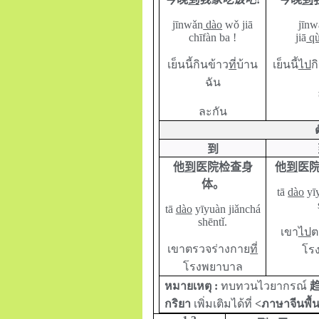
jīnwǎn
dào
wǒ jiā
jīn
chīfàn ba !
jiā
q
เย็นนี้กินข้าว
ที่
บ้าน
เย็นนี้
ไป
ก
ฉัน
ละกัน
到
他
到
医院检查身
他
到
医
体。
tā
dào
yī
tā
dào
yīyuàn jiǎnchá
shēntǐ.
เขา
ไป
ต
เขาตรวจร่างกาย
ที่
โร
โรงพยาบาล
หมายเหตุ :
ทบทวนไวยากรณ์
กริยา
เพิ่มเติมได้ที่
<ภาษาจีนพื้น