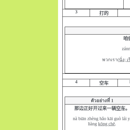
3
打的
咱
zánm
พวกเรา(
นั่ง; 
4
空车
ตัวอย่างที่
1
那边正好开过来一辆
空车
。
nà biān zhèng hǎo kāi guò lái y
liàng
kōng chē
.