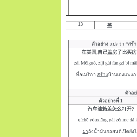
13
盖
ตัวอย่าง
แปลว่า
“สร้า
在美国,自己
盖
房子比买房
zài
M
ěiguó, zìjǐ
gài
fángzi bǐ mǎi
ที่อเมริกา
สร้าง
บ้านเองแพงกว่
ตัวอย
ตัวอย่างที่
1
汽车油箱
盖
怎么打开
?
qìchē yóuxiāng
gài
zěnme dǎ 
ฝา
ถังน้ำมันรถยนต์เปิดยังไ