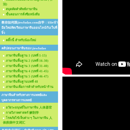
法)
สมุดคัดคำศัพท์ภาษาจีน
ขั้นตอนการสั่งซือหนังสือ
教你如何跟jiewfudao.com自学：แนะนำ
มือใหม่หัดเรียนภาษาจีนออนไลน์กับเว็บพี่
จิ๋ว
คลิ๊กนี้ สำหรับน้องใหม่
คลิปสอนภาษาจีนของ jiewfudao
ภาษาจีนพื้นฐาน 1 (บทที่ 1-15)
ภาษาจีนพื้นฐาน 2 (บทที่ 16-30)
ภาษาจีนพื้นฐาน 3 (บทที่ 31-40)
ภาษาจีนพื้นฐาน 4 (บทที่ 41-45)
ภาษาจีนพื้นฐาน 5 (บทที่ 46-47)
ภาษาจีนพื้นฐานบทที่ 48
ภาษาจีนเพื่อการค้าสำหรับหน้าร้าน
ภาษาจีนสำหรับทางการแพทย์และ
บุคลากรทางการแพทย์
อวัยวะมนุษย์ในภาษาจีน 人体器官
กายวิภาคศาสตร์ 解剖学
โรคภัยไข้เจ็บต่าง ๆ ในภาษาจีน 人
体疾病中文词汇