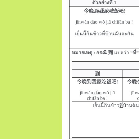
ตัวอย่างที่ 1
今晚
到
我家吃饭吧
!
jīnwǎn
dào
wǒ jiā chīfàn ba
!
เย็นนี้กินข้าว
ที่
บ้านฉันละกัน
หมายเหตุ : กรณี
到
แปลว่า
“ที่
到
今晚
到
我家吃饭吧!
今晚
jīnwǎn
dào
wǒ jiā
jīn
chīfàn ba
!
เย็นนี้กินข้าว
ที่
บ้านฉั