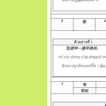
8
k
棵
ตัวอย่างที่
1
我
要种一
棵
苹果树。
wǒ yào zhòng yì
kē
píngguǒ sh
ฉันจะปลูกต้นแอปเปิ้ล 1
ต้น
9
枣
枣树