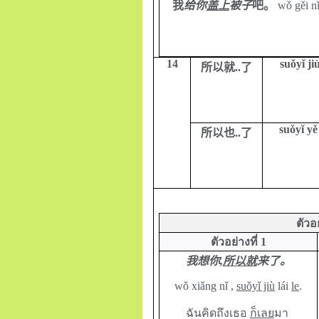
我
给你
盖上
被子
吧。
wǒ gěi n
14
suǒyǐ jiù
所以就
..
了
suǒyǐ yě
所以也
..
了
ตัวอ
ตัวอย่างที่
1
我想你,
所以就
来了。
wǒ xiǎng nǐ ,
suǒyǐ jiù
lái
le
.
ฉันคิดถึงเธอ
ก็เลย
มา