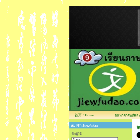
首页：Home
ค้นหาคำศัพท์และข้
สมาชิก Jiewfudao
第
ชื่อผู้ใช้ :