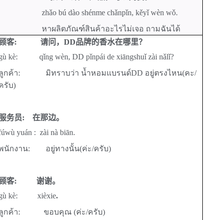
zhǎo bú dào shénme chǎnpǐn, kěyǐ wèn wǒ.
หาผลิตภัณฑ์สินค้าอะไรไม่เจอ ถามฉันได้
顾客
:
请问，
DD
品牌的香水在哪里？
gù kè:
qǐng wèn, DD pǐnpái de xiāngshuǐ zài nǎlǐ?
ลูกค้า:
มิทราบว่า น้ำหอมแบรนด์DD อยู่ตรงไหน
(คะ/
ครับ)
服务员
:
在那边。
fúwù yuán :
zài nà biān.
พนักงาน
:
อยู่ทางนั้น(ค่ะ/ครับ)
顾客
:
谢谢。
gù kè:
xièxie
.
ลูกค้า:
ขอบคุณ
(ค่ะ/ครับ)