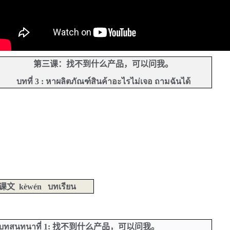
第三课：找不到什么产品，可以问我。
บทที่ 3 : หาผลิตภัณฑ์สินค้าอะไรไม่เจอ ถามฉันได้
课文
kèwén
บทเรียน
บทสนทนาที่ 1:
找不到什么产品，可以问我。