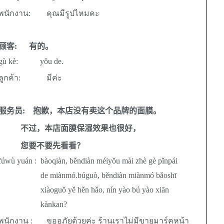
พนักงาน
:
คุณมีรูปไหมคะ
顾客
:
有的。
gù kè: yǒu de.
ลูกค้า:
มีค่ะ
服务员
:
抱歉，本店没有卖这个品牌的面膜。
不过，本店面膜保湿效果也很好，
您要不要先看看？
fúwù yuán :
bàoqiàn, běndiàn méiyǒu mài zhè gè pǐnpái
de miànmó.búguò, běndiàn miànmó bǎoshī
xiàoguǒ yě hěn hǎo, nín yào bú yào xiān
kànkan?
พนักงาน :
ขออภัยด้วยค่ะ ร้านเราไม่มีขายมาร์คหน้า