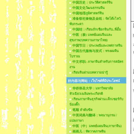
中国历史：ประวัติศาสตร์จีน
中国文化วัฒนธรรมจีน
中国地理ภูมิศาสตร์จีน
准备祭祀食物及金纸：จัดโต๊ะไหว้-
พับกระดา
中国结：เรียนถักเชือกจีนกับ..พี่อั้ม
中医（泰) แพทย์แผนจีนและ
สุขภาพ(บทความภาษาไทย)
中国节日：ประเพณีและเทศกาลจีน
中国古代服饰与发式：ทรงผมจีน
โบราณ
中文求职: ภาษาจีนสำหรับการสมัคร
งาน
เรียนจีนผ่านบทความน่ารู้
好内容与网站：เว็บไซด์ที่มีประโยชน์
华侨崇圣大学：มหาวิทยาลัย
หัวเฉียวเฉลิมพระเกียรติ
เรียนภาษาจีนธุรกิจผ่านเเล็กเชอร์กับ
น้องตั๊ก
笔顺 ลำดับขีด
中英词典与翻译：พจนานุกรม /
แปลภาษา
中医（中）แพทย์แผนจีน(ภาษาจีน)
画画儿：หัดวาดภาพจีน