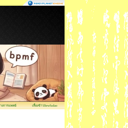
ทางการแพทย์
เลี้ยงข้าวJiewfudao