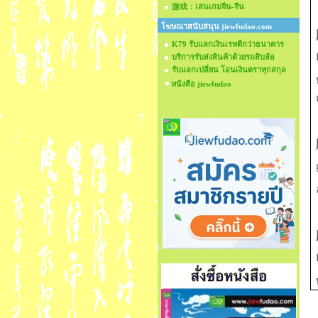
游戏：เล่นเกมจีน-จีน
โฆษณาสนับสนุน jiewfudao.com
K79 รับแลกเงินเรทดีกว่าธนาคาร
บริการรับส่งสินค้าด้วยรถสิบล้อ
รับแลกเปลี่ยน โอนเงินตราทุกสกุล
หนังสือ jiewfudao