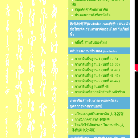
法)
สมุดคัดคำศัพท์ภาษาจีน
ขั้นตอนการสั่งซือหนังสือ
教你如何跟jiewfudao.com自学：แนะนำ
มือใหม่หัดเรียนภาษาจีนออนไลน์กับเว็บพี่
จิ๋ว
คลิ๊กนี้ สำหรับน้องใหม่
คลิปสอนภาษาจีนของ jiewfudao
ภาษาจีนพื้นฐาน 1 (บทที่ 1-15)
ภาษาจีนพื้นฐาน 2 (บทที่ 16-30)
ภาษาจีนพื้นฐาน 3 (บทที่ 31-40)
ภาษาจีนพื้นฐาน 4 (บทที่ 41-45)
ภาษาจีนพื้นฐาน 5 (บทที่ 46-47)
ภาษาจีนพื้นฐานบทที่ 48
ภาษาจีนเพื่อการค้าสำหรับหน้าร้าน
ภาษาจีนสำหรับทางการแพทย์และ
บุคลากรทางการแพทย์
อวัยวะมนุษย์ในภาษาจีน 人体器官
กายวิภาคศาสตร์ 解剖学
โรคภัยไข้เจ็บต่าง ๆ ในภาษาจีน 人
体疾病中文词汇