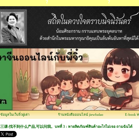
อมูลในเว็บจิ๋วฝูเต่า
ร้านหนังสือออนไลน์ jiewfudao
E-book 
三课:找不到什么产品,可以问我。บทที่ 3 : หาผลิตภัณฑ์สินค้าอะไรไม่เจอ ถามฉันได้