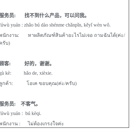
服务员
:
找不到什么产品，可以问我。
fúwù yuán :
zhǎo bú dào shénme chǎnpǐn, kěyǐ wèn wǒ.
พนักงาน
:
หาผลิตภัณฑ์สินค้าอะไรไม่เจอ ถามฉันได้(ค่ะ/
ครับ)
顾客
:
好的，谢谢。
gù kè: hǎo de, xièxie.
ลูกค้า:
โอเค ขอบคุณ
(ค่ะ/ครับ)
服务员
:
不客气。
fúwù yuán :
bú kèqi.
พนักงาน :
ไม่ต้องเกรงใจค่ะ