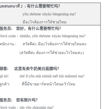
บทสนทนาที่ 2 :
有什么需要帮忙吗？
yǒu shénme xūyào bāngmáng ma?
มีอะไรต้องการให้ช่วยไหม
服务员
:
您好，有什么需要帮忙吗？
fúwù yuán :
nínhǎo, yǒu shénme xūyào bāngmáng ma?
พนักงาน : สวัสดีค่ะ มีอะไรต้องการให้ช่วยไหมคะ
(สวัสดีค่ะ ต้องการให้ช่วยอะไรไหมคะ)
顾客
:
这里有卖
牛奶美白面膜吗？
gù kè: zhè lǐ yǒu mài niúnǎi měi bái miànmó ma?
ลูกค้า:
ที่นี้มีขายมาร์คหน้าใสนมวัวไหม
服务员
:
您有照片吗？
fúwù yuán :
nín yǒu zhàopiàn ma?