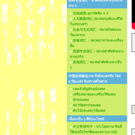
各种专业词汇：คำศัพท์เฉพาะประเภท
ต่าง ๆ
汉语成语:สุภาษิตจีน A-Z
人与家庭词汇:หมวดมนุษย์และชีวิต
ในครอบครัว
社会与文化词汇：หมวดสังคมและ
วัฒนธรรม
饮食词汇 ：หมวดอาหารและเครื่อง
ดื่ม
贸易专业词汇：หมวดคำศัพท์เฉพาะ
ทางธุรกิจ
其他词汇：หมวดคำศัพท์เฉพาะอื่น
ๆ
中国吉祥象征108 สิ่งมิ่งมงคลจีน โดย
อ.ปิยะแสง จันทรวงศ์ไพศาล
เทพเจ้าสัญลักษณ์มงคล
เครื่องหมายและเครื่องใช้มงคล
อักษรมงคล
สถาปัตยกรรมมงคล
ต้นไม้และดอกไม้มงคล
เนื้อหาอื่น ๆ ที่มีประโยชน์
中文常用句子：ประโยคภาษาจีนที่
ใช้บ่อยในวิชาชีพและสถานการณ์