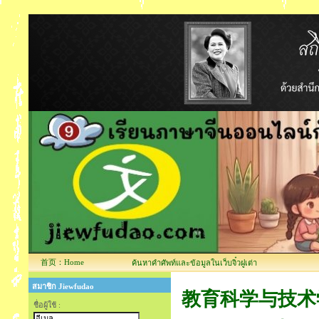
首页：Home
ค้นหาคำศัพท์และข้อมูลในเว็บจิ๋วฝูเต่า
สมาชิก Jiewfudao
教育科学与技术学院 ค
ชื่อผู้ใช้ :