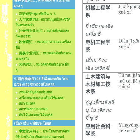
各种专业词汇：คำศัพท์เฉพาะประเภท
Jī xiè gōn
ต่าง ๆ
机械工程学
xué xì
汉语成语:สุภาษิตจีน A-Z
系
人与家庭词汇:หมวดมนุษย์และชีวิต
ในครอบครัว
จี เซี่ย กง เฉิง
社会与文化词汇：หมวดสังคมและ
เสวีย ซี่
วัฒนธรรม
Diàn jī g
电机工程学
饮食词汇 ：หมวดอาหารและเครื่อง
xué xì
ดื่ม
系
贸易专业词汇：หมวดคำศัพท์เฉพาะ
ทางธุรกิจ
เตี้ยน จี กง
其他词汇：หมวดคำศัพท์เฉพาะอื่น
เฉิง เสวีย ซี่
ๆ
Tŭ mù jiàn
土木建筑与
中国吉祥象征108 สิ่งมิ่งมงคลจีน โดย
mù cái jiā 
木材加工技
อ.ปิยะแสง จันทรวงศ์ไพศาล
shù xì
术系
เทพเจ้าสัญลักษณ์มงคล
เครื่องหมายและเครื่องใช้มงคล
ถู่มู่ เจี้ยนจู้ อวี่
อักษรมงคล
สถาปัตยกรรมมงคล
มู่ ไฉ เจีย กง
ต้นไม้และดอกไม้มงคล
จี้ ซู่ ซี่
เนื้อหาอื่น ๆ ที่มีประโยชน์
Yìngyòng 
应用社会科
kē xué xì
中文常用句子：ประโยคภาษาจีนที่
学
系
ใช้บ่อยในวิชาชีพและสถานการณ์