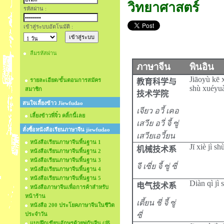
วิทยาศาสตร์
รหัสผ่าน :
เข้าสู่ระบบอัตโนมัติ :
ลืมรหัสผ่าน
ภาษาจีน
พินอิน
Jiāoyù kē 
รายละเอียด/ขั้นตอนการสมัคร
教育科学与
shù xuéyu
สมาชิก
技术学
院
สนใจเลี้ยงข้าว Jiewfudao
เจียว อวี้ เคอ
เลี้ยงข้าวพี่จิ๋ว คลิ้กนี้เลย
เสวีย อวี่ จี้ ซู่
สั่งซื้อหนังสือเรียนภาษาจีน jiewfudao
เสวียเอวี้ยน
หนังสือเรียนภาษาจีนพื้นฐาน 1
Jī xiè jì sh
机械技术系
หนังสือเรียนภาษาจีนพื้นฐาน 2
หนังสือเรียนภาษาจีนพื้นฐาน 3
จี เซี่ย จี้ ซู่ ซี่
หนังสือเรียนภาษาจีนพื้นฐาน 4
หนังสือเรียนภาษาจีนพื้นฐาน 5
Diàn qì jì 
电气技术系
หนังสือภาษาจีนเพื่อการค้าสำหรับ
หน้าร้าน
เตี้ยน ชี่ จี้ ซู่
หนังสือ 200 ประโยคภาษาจีนในชีวิต
ประจำวัน
ซี่
แบบฝึกเขียนอักษรด้วยพู่กันจีน (书