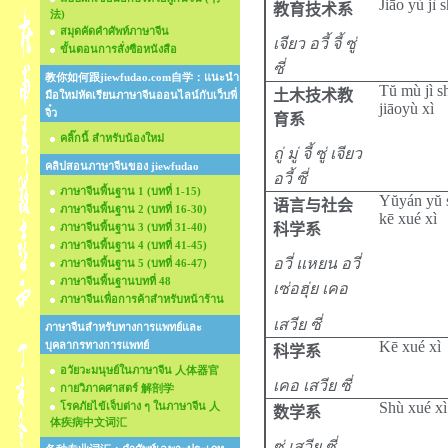
Jiāo yù jì 
教育技术
系
法)
สมุดคัดคำศัพท์ภาษาจีน
เจียว อวี้ จี้ ซู่
ขั้นตอนการสั่งซือหนังสือ
ซี่
教你如何跟jiewfudao.com自学：แนะนำ
Tŭ mù jì s
土木技术教
มือใหม่หัดเรียนภาษาจีนออนไลน์กับเว็บพี่
jiāoyù xì
จิ๋ว
育系
คลิ๊กนี้ สำหรับน้องใหม่
ถู่ มู่ จี้ ซู่ เจียว
คลิปสอนภาษาจีนของ jiewfudao
อวี้ ซี่
ภาษาจีนพื้นฐาน 1 (บทที่ 1-15)
Yŭyán yŭ 
语言与社会
ภาษาจีนพื้นฐาน 2 (บทที่ 16-30)
kē xué xì
ภาษาจีนพื้นฐาน 3 (บทที่ 31-40)
科学系
ภาษาจีนพื้นฐาน 4 (บทที่ 41-45)
อวี่ แหยน อวี่
ภาษาจีนพื้นฐาน 5 (บทที่ 46-47)
ภาษาจีนพื้นฐานบทที่ 48
เซ่อฮุ่ย เคอ
ภาษาจีนเพื่อการค้าสำหรับหน้าร้าน
เสวีย ซี่
ภาษาจีนสำหรับทางการแพทย์และ
Kē xué xì
บุคลากรทางการแพทย์
科学
系
อวัยวะมนุษย์ในภาษาจีน 人体器官
เคอ เสวีย ซี่
กายวิภาคศาสตร์ 解剖学
Shù xué xì
โรคภัยไข้เจ็บต่าง ๆ ในภาษาจีน 人
数学
系
体疾病中文词汇
ซู่ เสวีย ซี่