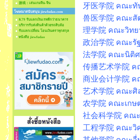
游戏：เล่นเกมจีน-จีน
牙医学院 คณะทัน
โฆษณาสนับสนุน jiewfudao.com
兽医学院 คณะสัต
K79 รับแลกเงินเรทดีกว่าธนาคาร
บริการรับส่งสินค้าด้วยรถสิบล้อ
理学院 คณะวิทยา
รับแลกเปลี่ยน โอนเงินตราทุกสกุล
หนังสือ jiewfudao
政治学院 คณะรัฐ
法学院 คณะนิติศ
传播艺术学院 คณะน
商业会计学院 คณะพ
艺术学院 คณะศิล
农学院 คณะเกษต
社会科学院 คณะสั
工程学院 คณะวิศว
其他学院 คณะอื่