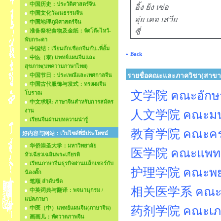
中国历史：ประวัติศาสตร์จีน
อิ้ง ย้ง เซ่อ
中国文化วัฒนธรรมจีน
ฮุ่ย เคอ เสวีย
中国地理ภูมิศาสตร์จีน
准备祭祀食物及金纸：จัดโต๊ะไหว้-
ซี่
พับกระดา
中国结：เรียนถักเชือกจีนกับ..พี่อั้ม
« Back
中医（泰) แพทย์แผนจีนและ
สุขภาพ(บทความภาษาไทย)
中国节日：ประเพณีและเทศกาลจีน
รายชื่อคณะและภาควิชา(สาขา
中国古代服饰与发式：ทรงผมจีน
文学院 คณะอักษร
โบราณ
中文求职: ภาษาจีนสำหรับการสมัคร
งาน
人文学院 คณะมนุษ
เรียนจีนผ่านบทความน่ารู้
教育学院 คณะครุศ
好内容与网站：เว็บไซด์ที่มีประโยชน์
华侨崇圣大学：มหาวิทยาลัย
医学院 คณะแพทย
หัวเฉียวเฉลิมพระเกียรติ
เรียนภาษาจีนธุรกิจผ่านเเล็กเชอร์กับ
护理学院 คณะพยา
น้องตั๊ก
笔顺 ลำดับขีด
相关医学系 คณะเท
中英词典与翻译：พจนานุกรม /
แปลภาษา
药剂学院 คณะเภสั
中医（中）แพทย์แผนจีน(ภาษาจีน)
画画儿：หัดวาดภาพจีน