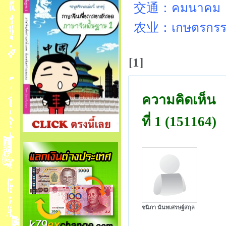
交通：คมนาคม
农业：เกษตรกร
[1]
ความคิดเห็น
ที่ 1 (151164)
ชนิภา นันทเศรษฐ์สกุล