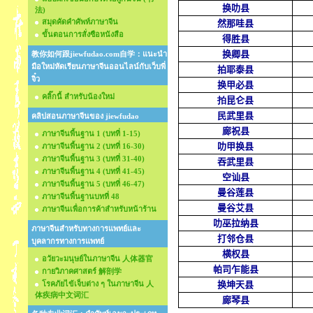
换叻县
法)
สมุดคัดคำศัพท์ภาษาจีน
然那哇县
ขั้นตอนการสั่งซือหนังสือ
得胜县
换卿县
教你如何跟jiewfudao.com自学：แนะนำ
มือใหม่หัดเรียนภาษาจีนออนไลน์กับเว็บพี่
拍耶泰县
จิ๋ว
换甲必县
คลิ๊กนี้ สำหรับน้องใหม่
拍
昆仑县
民武里县
คลิปสอนภาษาจีนของ jiewfudao
廊祝县
ภาษาจีนพื้นฐาน 1 (บทที่ 1-15)
叻甲换县
ภาษาจีนพื้นฐาน 2 (บทที่ 16-30)
ภาษาจีนพื้นฐาน 3 (บทที่ 31-40)
吞武里县
ภาษาจีนพื้นฐาน 4 (บทที่ 41-45)
空讪县
ภาษาจีนพื้นฐาน 5 (บทที่ 46-47)
曼谷莲县
ภาษาจีนพื้นฐานบทที่ 48
曼谷艾县
ภาษาจีนเพื่อการค้าสำหรับหน้าร้าน
叻巫拉纳县
ภาษาจีนสำหรับทางการแพทย์และ
打邻仓县
บุคลากรทางการแพทย์
横权县
อวัยวะมนุษย์ในภาษาจีน 人体器官
帕司乍能县
กายวิภาคศาสตร์ 解剖学
โรคภัยไข้เจ็บต่าง ๆ ในภาษาจีน 人
换坤天
县
体疾病中文词汇
廊琴县