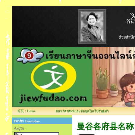
首页：Home
ค้นหาคำศัพท์และข้อมูลในเว็บจิ๋วฝูเต่า
สมาชิก Jiewfudao
曼谷各府县名称 รายช
ชื่อผู้ใช้ :