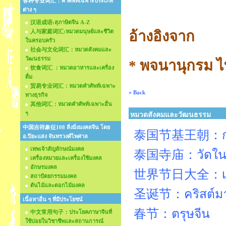
各种专业词汇：คำศัพท์เฉพาะประเภท
ต่าง ๆ
汉语成语:สุภาษิตจีน A-Z
人与家庭词汇:หมวดมนุษย์และชีวิต
อ้างอิงจาก
ในครอบครัว
社会与文化词汇：หมวดสังคมและ
วัฒนธรรม
* พจนานุกรม ไ
饮食词汇 ：หมวดอาหารและเครื่อง
ดื่ม
贸易专业词汇：หมวดคำศัพท์เฉพาะ
« Back
ทางธุรกิจ
其他词汇：หมวดคำศัพท์เฉพาะอื่น
ๆ
หมวดสังคมและวัฒนธรรม
中国吉祥象征108 สิ่งมิ่งมงคลจีน โดย
泰国节基王朝：กษัตร
อ.ปิยะแสง จันทรวงศ์ไพศาล
เทพเจ้าสัญลักษณ์มงคล
泰国寺庙：วัดในป
เครื่องหมายและเครื่องใช้มงคล
อักษรมงคล
世界节日大全：เทศกา
สถาปัตยกรรมมงคล
ต้นไม้และดอกไม้มงคล
圣诞节：คริสต์ม
เนื้อหาอื่น ๆ ที่มีประโยชน์
春节：ตรุษจีน
中文常用句子：ประโยคภาษาจีนที่
ใช้บ่อยในวิชาชีพและสถานการณ์