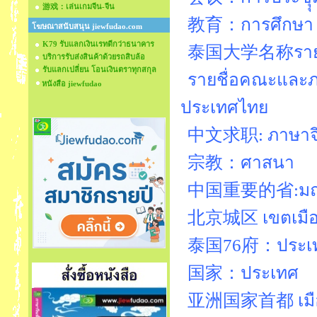
游戏：เล่นเกมจีน-จีน
教育：การศึกษ
โฆษณาสนับสนุน jiewfudao.com
K79 รับแลกเงินเรทดีกว่าธนาคาร
泰国大学名称รายชื่
บริการรับส่งสินค้าด้วยรถสิบล้อ
รับแลกเปลี่ยน โอนเงินตราทุกสกุล
รายชื่อคณะและภ
หนังสือ jiewfudao
ประเทศไทย
中文求职: ภาษาจี
宗教：ศาสนา
中国重要的省:มณฑล
北京城区 เขตเมืองป
泰国76府：ประเทศไ
国家：ประเทศ
亚洲国家首都 เมือง