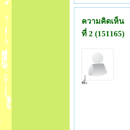
ความคิดเห็น
ที่ 2 (151165)
พี่จิ๋ิ๋๋๋๋๋ว