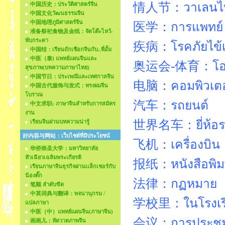
情人节：วาเลนไ
中国历史：ประวัติศาสตร์จีน
中国文化วัฒนธรรมจีน
中国地理ภูมิศาสตร์จีน
医学：การแพทย
准备祭祀食物及金纸：จัดโต๊ะไหว้-
พับกระดา
疾病：โรคภัยไข้เ
中国结：เรียนถักเชือกจีนกับ..พี่อั้ม
中医（泰) แพทย์แผนจีนและ
奥运会-体育：โอลิม
สุขภาพ(บทความภาษาไทย)
中国节日：ประเพณีและเทศกาลจีน
电脑：คอมพิวเตอ
中国古代服饰与发式：ทรงผมจีน
โบราณ
汽车：รถยนต์
中文求职: ภาษาจีนสำหรับการสมัคร
งาน
世界名车：ยี่ห้อรถ
เรียนจีนผ่านบทความน่ารู้
好内容与网站：เว็บไซด์ที่มีประโยชน์
飞机：เครื่องบิน
华侨崇圣大学：มหาวิทยาลัย
หัวเฉียวเฉลิมพระเกียรติ
报纸：หนังสือพิม
เรียนภาษาจีนธุรกิจผ่านเเล็กเชอร์กับ
น้องตั๊ก
法律：กฏหมาย
笔顺 ลำดับขีด
中英词典与翻译：พจนานุกรม /
学校里：ในโรงเร
แปลภาษา
中医（中）แพทย์แผนจีน(ภาษาจีน)
会议：การประชุุ
画画儿：หัดวาดภาพจีน