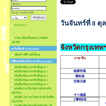
รหัสผ่าน :
เข้าสู่ระบบอัตโนมัติ :
วันจันทร์ที่ 8
ลืมรหัสผ่าน
รายละเอียด/ขั้นตอนการสมัคร
สมาชิก
จังหวัดกรุงเทพ
สนใจเลี้ยงข้าว Jiewfudao
เลี้ยงข้าวพี่จิ๋ว คลิ้กนี้เลย
ภาษาจีน
สั่งซื้อหนังสือเรียนภาษาจีน jiewfudao
หนังสือเรียนภาษาจีนพื้นฐาน 1
拍那空县
หนังสือเรียนภาษาจีนพื้นฐาน 2
หนังสือเรียนภาษาจีนพื้นฐาน 3
律实县
หนังสือเรียนภาษาจีนพื้นฐาน 4
巴吞汪县
หนังสือเรียนภาษาจีนพื้นฐาน 5
หนังสือภาษาจีนเพื่อการค้าสำหรับ
หน้าร้าน
十八涌县
หนังสือ 200 ประโยคภาษาจีนในชีวิต
三攀他旺县
ประจำวัน
แบบฝึกเขียนอักษรด้วยพู่กันจีน (书