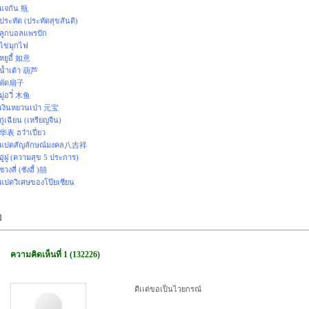
แจกัน 瓶
ประทัด (ประทัดสุขสันติ)
ลูกบอลแพรปัก
ไข่มุกไฟ
หยูอี้ 如意
น้ำเต้า 葫芦
พัด扇子
มู่อวี๋ 木鱼
เงินหยวนเป่า 元宝
กู่เฉียน (เหรียญจีน)
华表 ฮว๋าเปี่ยว
แปดสัญลักษณ์มงคล八吉祥
อู่ฝู (ความสุข 5 ประการ)
ซวงสี่ (ซังฮี้ )囍
แปดวิเศษของโป๊ยเซียน
]
ความคิดเห็นที่ 1 (132226)
ดีเเต่ขอเป็นไวยกรณ์