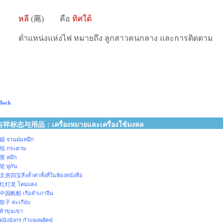
หลี
(
离
)
คือ
ทิศใต้
ตำแหน่งแห่งไฟ หมายถึง ลูกสาวคนกลาง และการติดตาม
Back
吉祥标志与用品：เครื่องหมายและเครื่องใช้มงคล
砚 จานฝนหมึก
纸 กระดาษ
墨 หมึก
笔 พู่กัน
文房四宝สิ่งล้ำค่าทั้งสี่ในห้องหนังสือ
红灯龙 โคมแดง
中国帆船 เรือสำเภาจีน
筷子 ตะเกียบ
ห้าขุนเขา
ผนังมังกร กำแพงพยัคฆ์