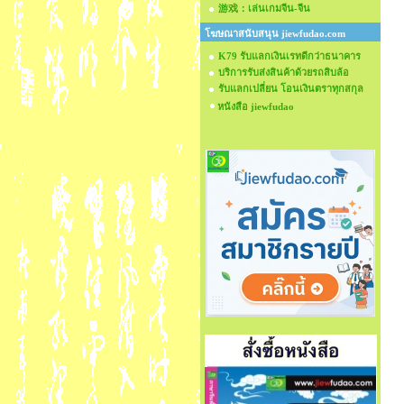
游戏：เล่นเกมจีน-จีน
โฆษณาสนับสนุน jiewfudao.com
K79 รับแลกเงินเรทดีกว่าธนาคาร
บริการรับส่งสินค้าด้วยรถสิบล้อ
รับแลกเปลี่ยน โอนเงินตราทุกสกุล
หนังสือ jiewfudao