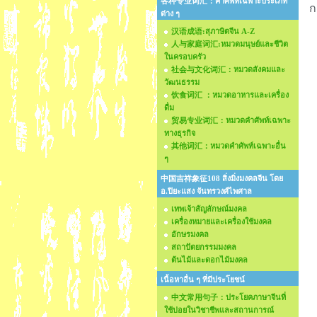
各种专业词汇：คำศัพท์เฉพาะประเภท
ก
ต่าง ๆ
汉语成语:สุภาษิตจีน A-Z
人与家庭词汇:หมวดมนุษย์และชีวิต
ในครอบครัว
社会与文化词汇：หมวดสังคมและ
วัฒนธรรม
饮食词汇 ：หมวดอาหารและเครื่อง
ดื่ม
贸易专业词汇：หมวดคำศัพท์เฉพาะ
ทางธุรกิจ
其他词汇：หมวดคำศัพท์เฉพาะอื่น
ๆ
中国吉祥象征108 สิ่งมิ่งมงคลจีน โดย
อ.ปิยะแสง จันทรวงศ์ไพศาล
เทพเจ้าสัญลักษณ์มงคล
เครื่องหมายและเครื่องใช้มงคล
อักษรมงคล
สถาปัตยกรรมมงคล
ต้นไม้และดอกไม้มงคล
เนื้อหาอื่น ๆ ที่มีประโยชน์
中文常用句子：ประโยคภาษาจีนที่
ใช้บ่อยในวิชาชีพและสถานการณ์