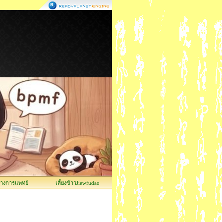
ทางการแพทย์
เลี้ยงข้าวJiewfudao