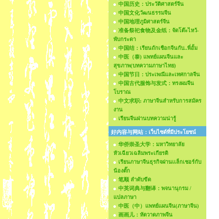
中国历史：ประวัติศาสตร์จีน
中国文化วัฒนธรรมจีน
中国地理ภูมิศาสตร์จีน
准备祭祀食物及金纸：จัดโต๊ะไหว้-
พับกระดา
中国结：เรียนถักเชือกจีนกับ..พี่อั้ม
中医（泰) แพทย์แผนจีนและ
สุขภาพ(บทความภาษาไทย)
中国节日：ประเพณีและเทศกาลจีน
中国古代服饰与发式：ทรงผมจีน
โบราณ
中文求职: ภาษาจีนสำหรับการสมัคร
งาน
เรียนจีนผ่านบทความน่ารู้
好内容与网站：เว็บไซด์ที่มีประโยชน์
华侨崇圣大学：มหาวิทยาลัย
หัวเฉียวเฉลิมพระเกียรติ
เรียนภาษาจีนธุรกิจผ่านเเล็กเชอร์กับ
น้องตั๊ก
笔顺 ลำดับขีด
中英词典与翻译：พจนานุกรม /
แปลภาษา
中医（中）แพทย์แผนจีน(ภาษาจีน)
画画儿：หัดวาดภาพจีน