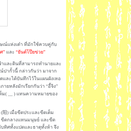
ษณ์แห่งเต๋า ที่มักใช้ควบคู่กับ
ิศ”
และ
“ยันต์โป๊ยข่วย”
งฟ้าและดินที่สามารถทำนายและ
์ปากั้วนี้ กล่าวกันว่า มาจาก
เกตและได้บันทึกไว้ในแผนผังเหอ
ภายหลังมักเรียกกันว่า “อี้จิง”
ต็ม(
__
) แทนความหมายของ
 (
阳
) เมื่อขีดประและขีดเต็ม
 ขีดกลางแทนมนุษย์ และขีด
ทิศทั้งแปดและธาตุทั้งห้า จึง