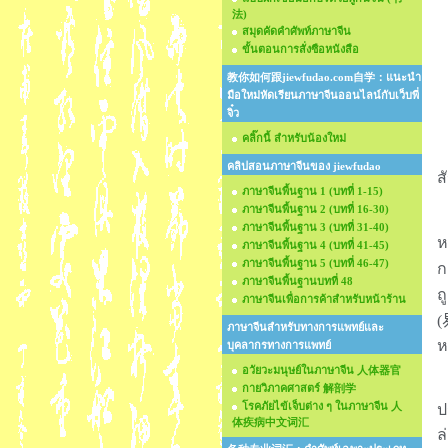
法)
สมุดคัดคำศัพท์ภาษาจีน
ขั้นตอนการสั่งซือหนังสือ
教你如何跟jiewfudao.com自学：แนะนำ
มือใหม่หัดเรียนภาษาจีนออนไลน์กับเว็บพี่
จิ๋ว
คลิ๊กนี้ สำหรับน้องใหม่
คลิปสอนภาษาจีนของ jiewfudao
ส
ภาษาจีนพื้นฐาน 1 (บทที่ 1-15)
ภาษาจีนพื้นฐาน 2 (บทที่ 16-30)
ภาษาจีนพื้นฐาน 3 (บทที่ 31-40)
ห
ภาษาจีนพื้นฐาน 4 (บทที่ 41-45)
ภาษาจีนพื้นฐาน 5 (บทที่ 46-47)
ก
ภาษาจีนพื้นฐานบทที่ 48
ถู
ภาษาจีนเพื่อการค้าสำหรับหน้าร้าน
(
ภาษาจีนสำหรับทางการแพทย์และ
ห
บุคลากรทางการแพทย์
อวัยวะมนุษย์ในภาษาจีน 人体器官
กายวิภาคศาสตร์ 解剖学
โรคภัยไข้เจ็บต่าง ๆ ในภาษาจีน 人
ป
体疾病中文词汇
ล