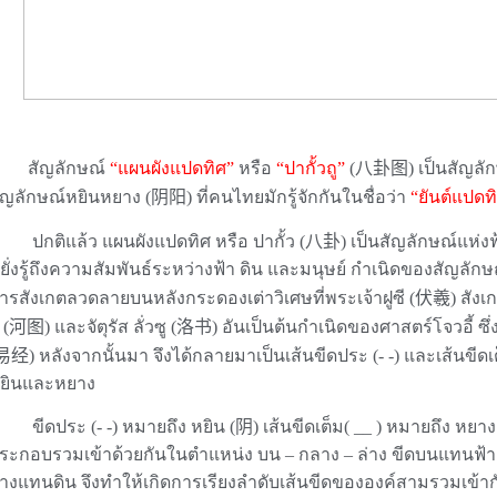
สัญลักษณ์
“แผนผังแปดทิศ”
หรือ
“ปากั้วถู”
(
八卦图
) เป็นสัญลัก
ัญลักษณ์หยินหยาง (
阴阳
) ที่คนไทยมักรู้จักกันในชื่อว่า
“ยันต์แปดท
ปกติแล้ว แผนผังแปดทิศ หรือ ปากั้ว (
八卦
) เป็นสัญลักษณ์แห่
ยั่งรู้ถึงความสัมพันธ์ระหว่างฟ้า ดิน และมนุษย์ กำเนิดของสัญลักษณ
ารสังเกตลวดลายบนหลังกระดองเต่าวิเศษที่พระเจ้าฝูซี (
伏羲
) สัง
 (
河图
) และจัตุรัส ลั่วซู (
洛书
) อันเป็นต้นกำเนิดของศาสตร์โจวอี้ ซึ่ง
易经
) หลังจากนั้นมา จึงได้กลายมาเป็นเส้นขีดประ (- -) และเส้นขีดเ
ยินและหยาง
ขีดประ (- -) หมายถึง หยิน (
阴
) เส้นขีดเต็ม(
__
) หมายถึง หยาง
ระกอบรวมเข้าด้วยกันในตำแหน่ง บน – กลาง – ล่าง ขีดบนแทนฟ้า
่างแทนดิน จึงทำให้เกิดการเรียงลำดับเส้นขีดขององค์สามรวมเข้ากับ