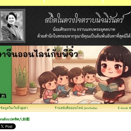
อมูลในเว็บจิ๋วฝูเต่า
ร้านหนังสือออนไลน์ jiewfudao
E-book 
ผนผังแปดทิศ八卦图