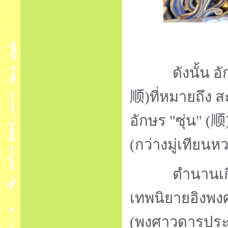
ดังนั้น อัก
顺)
ที่หมายถึง 
อักษร "ซุ่น"
(顺
(กว่างมู่เทียนห
ตำนานเกี่ยวก
เทพนิยายอิงพง
(พงศาวดารประกา