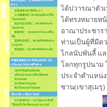
各种专业词汇：คำศัพท์เฉพาะประเภท
ต่าง ๆ
ได้ปวารณาตัวเ
汉语成语:สุภาษิตจีน A-Z
人与家庭词汇:หมวดมนุษย์และชีวิต
ได้ทรงหมายหน้า
ในครอบครัว
社会与文化词汇：หมวดสังคมและ
วัฒนธรรม
อาณาประชาราษฏร
饮食词汇 ：หมวดอาหารและเครื่อง
ดื่ม
ท่านเป็นผู้ที่ม
贸易专业词汇：หมวดคำศัพท์เฉพาะ
ทางธุรกิจ
其他词汇：หมวดคำศัพท์เฉพาะอื่น
ไกลนับพันลี้ 
ๆ
中国吉祥象征108 สิ่งมิ่งมงคลจีน โดย
โลกทุกรูปนาม 
อ.ปิยะแสง จันทรวงศ์ไพศาล
เทพเจ้าสัญลักษณ์มงคล
ประจำตำแหน่งป
เครื่องหมายและเครื่องใช้มงคล
อักษรมงคล
สถาปัตยกรรมมงคล
ซาน(เขาสุเมรุ)
ต้นไม้และดอกไม้มงคล
เนื้อหาอื่น ๆ ที่มีประโยชน์
中文常用句子：ประโยคภาษาจีนที่
ใช้บ่อยในวิชาชีพและสถานการณ์