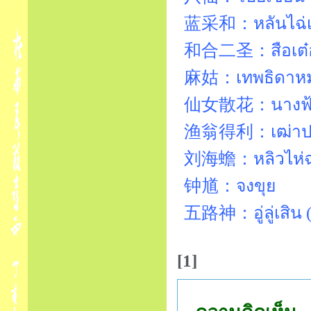
蓝采和：หลันไฉ่
和合二圣：สือเต๋อ
麻姑：เทพธิดาหม
仙女散花：นางฟ้า
渔翁得利：เฒ่าปร
刘海蟾：หลิวไห่
钟馗：จงขุย
五路神：อู่ลู่เสิน (
[1]