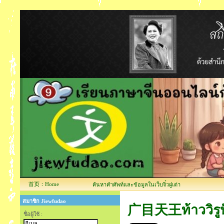
首页：Home
ค้นหาคำศัพท์และข้อมูลในเว็บจิ๋วฝูเต่า
สมาชิก Jiewfudao
广目天王ท้าววิรูปั
ชื่อผู้ใช้ :