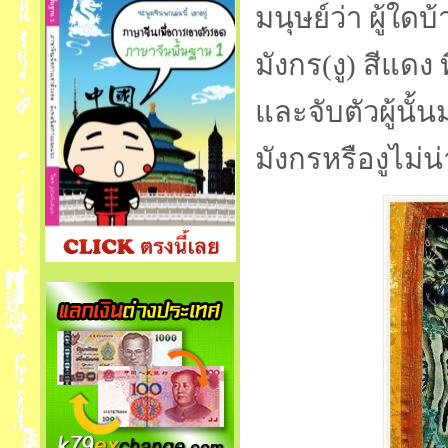
มนุษย์ว่า ผู้ใด
มังกร(งู) สีแดง 
และจับตัวผู้นั้
มังกรหรืองูไม่น