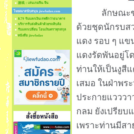
游戏：เล่นเกมจีน-จีน
ลักษณะของท้า
โฆษณาสนับสนุน jiewfudao.com
K79 รับแลกเงินเรทดีกว่าธนาคาร
บริการรับส่งสินค้าด้วยรถสิบล้อ
ด้วยชุดนักรบสว
รับแลกเปลี่ยน โอนเงินตราทุกสกุล
หนังสือ jiewfudao
แดง รอบ ๆ แขน
แดงรัดพันอยู่
ท่านให้เป็นงูส
เสมอ ในฝ่าพระหั
ประกายแวววาว
กลม ยังเปรียบแ
เพราะท่านมีสา