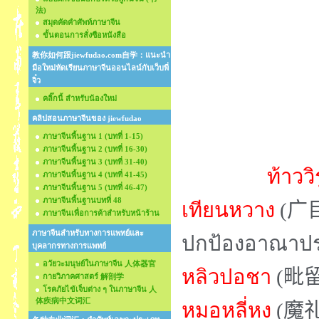
法)
สมุดคัดคำศัพท์ภาษาจีน
ขั้นตอนการสั่งซือหนังสือ
教你如何跟jiewfudao.com自学：แนะนำ
มือใหม่หัดเรียนภาษาจีนออนไลน์กับเว็บพี่
จิ๋ว
คลิ๊กนี้ สำหรับน้องใหม่
คลิปสอนภาษาจีนของ jiewfudao
ภาษาจีนพื้นฐาน 1 (บทที่ 1-15)
ภาษาจีนพื้นฐาน 2 (บทที่ 16-30)
ภาษาจีนพื้นฐาน 3 (บทที่ 31-40)
ท้าวว
ภาษาจีนพื้นฐาน 4 (บทที่ 41-45)
ภาษาจีนพื้นฐาน 5 (บทที่ 46-47)
ภาษาจีนพื้นฐานบทที่ 48
เทียนหวาง
(广
ภาษาจีนเพื่อการค้าสำหรับหน้าร้าน
ภาษาจีนสำหรับทางการแพทย์และ
ปกป้องอาณาปร
บุคลากรทางการแพทย์
อวัยวะมนุษย์ในภาษาจีน 人体器官
หลิวปอชา
(
毗
กายวิภาคศาสตร์ 解剖学
โรคภัยไข้เจ็บต่าง ๆ ในภาษาจีน 人
体疾病中文词汇
หมอหลี่หง
(魔