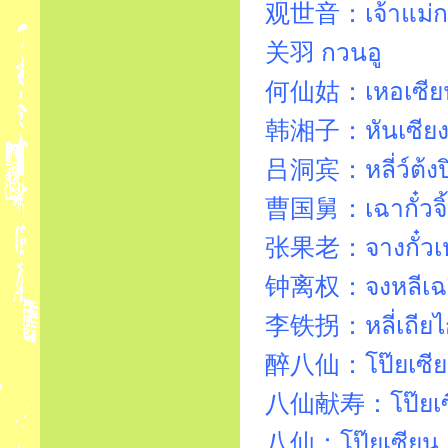
观世音：เจ้าแม่ก
关羽 กวนอู
何仙姑：เหอเซียน
韩湘子：หันเซียงจ
吕洞宾：หลี่ว์ต้งป
曹国舅：เฉากั๋วจิ
张果老：จางกั๋วเ
钟离权：จงหลีเฉ
李铁拐：หลี่เถียไก
醉八仙：โป๊ยเซีย
八仙献寿：โป๊ยเซีย
八仙：โป๊ยเซียน