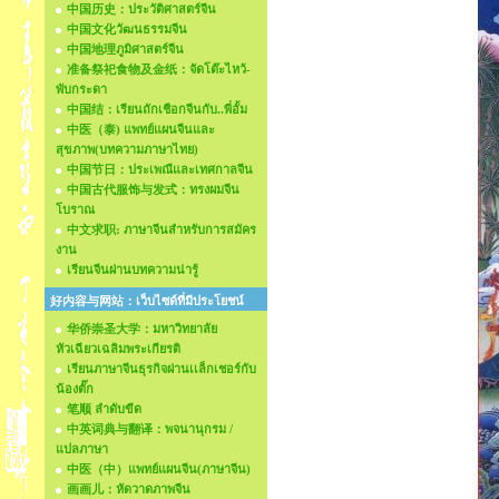
中国历史：ประวัติศาสตร์จีน
中国文化วัฒนธรรมจีน
中国地理ภูมิศาสตร์จีน
准备祭祀食物及金纸：จัดโต๊ะไหว้-
พับกระดา
中国结：เรียนถักเชือกจีนกับ..พี่อั้ม
中医（泰) แพทย์แผนจีนและ
สุขภาพ(บทความภาษาไทย)
中国节日：ประเพณีและเทศกาลจีน
中国古代服饰与发式：ทรงผมจีน
โบราณ
中文求职: ภาษาจีนสำหรับการสมัคร
งาน
เรียนจีนผ่านบทความน่ารู้
好内容与网站：เว็บไซด์ที่มีประโยชน์
华侨崇圣大学：มหาวิทยาลัย
หัวเฉียวเฉลิมพระเกียรติ
เรียนภาษาจีนธุรกิจผ่านเเล็กเชอร์กับ
น้องตั๊ก
笔顺 ลำดับขีด
中英词典与翻译：พจนานุกรม /
แปลภาษา
中医（中）แพทย์แผนจีน(ภาษาจีน)
画画儿：หัดวาดภาพจีน