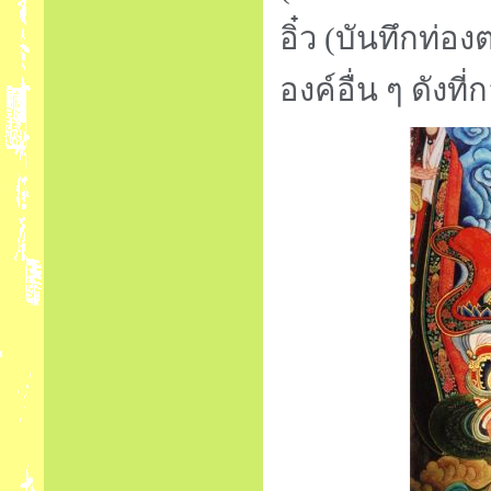
อิ๋ว (บันทึกท่
องค์อื่น ๆ ดังที