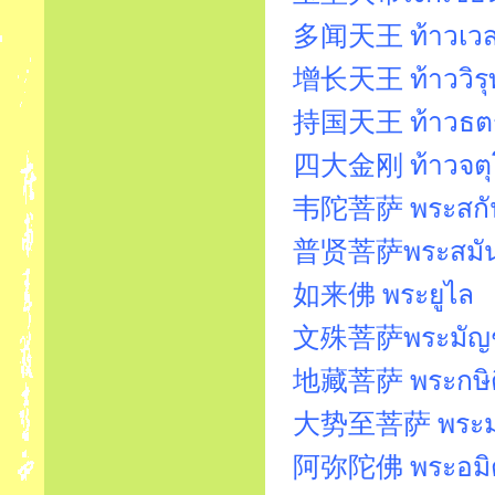
多闻天王 ท้าวเวสสุ
增长天王 ท้าววิรุฬ
持国天王 ท้าวธตรฐ
四大金刚 ท้าวจตุ
韦陀菩萨 พระสกันท
普贤菩萨พระสมันตภ
如来佛 พระยูไล
文殊菩萨พระมัญชุศ
地藏菩萨 พระกษิติ
大势至菩萨 พระมหา
阿弥陀佛 พระอมิต