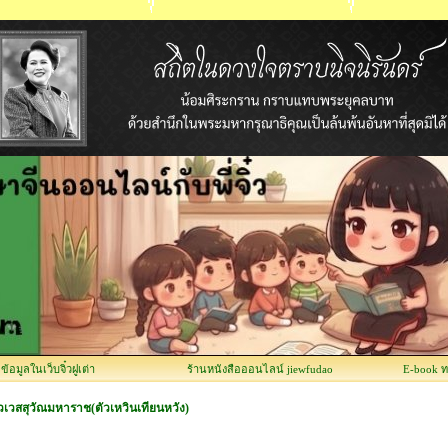
อมูลในเว็บจิ๋วฝูเต่า
ร้านหนังสือออนไลน์ jiewfudao
E-book 
สสุวัณมหาราช(ตัวเหวินเทียนหวัง)