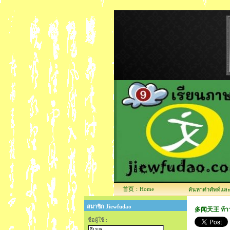
首页：Home
ค้นหาคำศัพท์และข้
สมาชิก Jiewfudao
多闻天王 ท้าวเว
ชื่อผู้ใช้ :