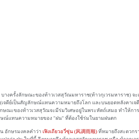
งครั้งลักษณะของท้าวเวสสุวัณมหาราช(ท้าวกุเวรมหาราช) จะเปล
น (เจดีย์เป็นสัญลักษณ์แทนความหมายถึงโลก และบนยอดหลังคาเจดี
ลักษณะของท้าวเวสสุวัณจะมีร่มวิเศษอยู่ในพระหัตถ์เสมอ ทำให้กา
ักษณ์แทนความหมายของ "ฝน" ที่ต้องใช้ร่มในยามฝนตก
 อักษรมงคลคำว่า
เฟิงเถียวอวี่ซุ่น (
风调雨顺
)
ที่หมายถึงสะดวกราบ