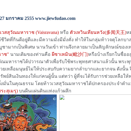
ี่ 27 มกราคม 2555 www.jiewfudao.com
วเวสสุวัณมหาราช (Vaisravana)
หรือ
ตัวเหวินเทียนหวัง(
多闻天王
)
หม
ถีชีวิตที่กินดีอยู่ดีและมีความมั่งมีมั่งคั่ง ทำให้ในกลุ่มท้าวจตุโล
ูชามากเป็นพิเศษ นานวันเข้า ท่านจึงกลายมาเป็นสัญลักษณ์ของเท
ราช"
นามเดิมของท่านคือ
ผีซาเหมิน(
毗沙门
)
หรือบ้างเรียกในชื่ออส
วัณมหาราชได้ปวารณาตัวเพื่อรับใช้พระพุทธศาสนาแล้วนั้น พระพุ
่วยเหลือมนุษย์ไม่ให้ประสบกับความยากลำบากและยากจน ดังนั้น จ
ย์สินเงินทองให้แก่คนผู้นั้น แต่ทว่า ผู้ที่จะได้รับการช่วยเหลือให้
ั้งมั่นในคุณธรรม โดยท้าวเวสสุวัณมหาราชได้ปกครองประจำตำแหน
ะสุเมรุ)
บนผืนแผ่นดินแห่งแก้วผลึก