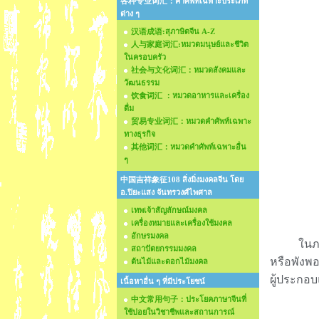
各种专业词汇：คำศัพท์เฉพาะประเภท
ต่าง ๆ
汉语成语:สุภาษิตจีน A-Z
人与家庭词汇:หมวดมนุษย์และชีวิต
ในครอบครัว
社会与文化词汇：หมวดสังคมและ
วัฒนธรรม
饮食词汇 ：หมวดอาหารและเครื่อง
ดื่ม
贸易专业词汇：หมวดคำศัพท์เฉพาะ
ทางธุรกิจ
其他词汇：หมวดคำศัพท์เฉพาะอื่น
ๆ
中国吉祥象征108 สิ่งมิ่งมงคลจีน โดย
อ.ปิยะแสง จันทรวงศ์ไพศาล
เทพเจ้าสัญลักษณ์มงคล
เครื่องหมายและเครื่องใช้มงคล
อักษรมงคล
ในภาคประ
สถาปัตยกรรมมงคล
หรือพังพอ
ต้นไม้และดอกไม้มงคล
ผู้ประกอบ
เนื้อหาอื่น ๆ ที่มีประโยชน์
中文常用句子：ประโยคภาษาจีนที่
ใช้บ่อยในวิชาชีพและสถานการณ์