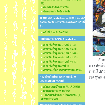
法)
สมุดคัดคำศัพท์ภาษาจีน
ขั้นตอนการสั่งซือหนังสือ
教你如何跟jiewfudao.com自学：แนะนำ
มือใหม่หัดเรียนภาษาจีนออนไลน์กับเว็บพี่
จิ๋ว
คลิ๊กนี้ สำหรับน้องใหม่
คลิปสอนภาษาจีนของ jiewfudao
ภาษาจีนพื้นฐาน 1 (บทที่ 1-15)
ภาษาจีนพื้นฐาน 2 (บทที่ 16-30)
ภาษาจีนพื้นฐาน 3 (บทที่ 31-40)
ภาษาจีนพื้นฐาน 4 (บทที่ 41-45)
ลักษณะขอ
ภาษาจีนพื้นฐาน 5 (บทที่ 46-47)
พระหัตถ์ข
ภาษาจีนพื้นฐานบทที่ 48
ภาษาจีนเพื่อการค้าสำหรับหน้าร้าน
ทมึนไปทั่
ภาษาจีนสำหรับทางการแพทย์และ
เวสสุวัณมห
บุคลากรทางการแพทย์
อวัยวะมนุษย์ในภาษาจีน 人体器官
กายวิภาคศาสตร์ 解剖学
โรคภัยไข้เจ็บต่าง ๆ ในภาษาจีน 人
体疾病中文词汇