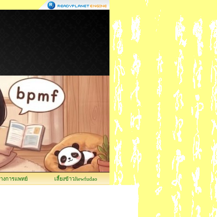
ทางการแพทย์
เลี้ยงข้าวJiewfudao