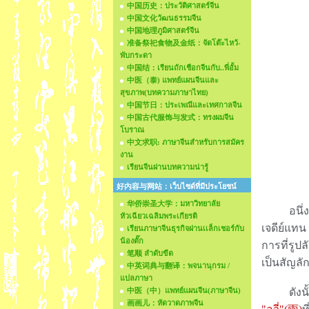
中国历史：ประวัติศาสตร์จีน
中国文化วัฒนธรรมจีน
中国地理ภูมิศาสตร์จีน
准备祭祀食物及金纸：จัดโต๊ะไหว้-
พับกระดา
中国结：เรียนถักเชือกจีนกับ..พี่อั้ม
中医（泰) แพทย์แผนจีนและ
สุขภาพ(บทความภาษาไทย)
中国节日：ประเพณีและเทศกาลจีน
中国古代服饰与发式：ทรงผมจีน
โบราณ
中文求职: ภาษาจีนสำหรับการสมัคร
งาน
เรียนจีนผ่านบทความน่ารู้
好内容与网站：เว็บไซด์ที่มีประโยชน์
华侨崇圣大学：มหาวิทยาลัย
อนึ่ง บา
หัวเฉียวเฉลิมพระเกียรติ
เจดีย์แท
เรียนภาษาจีนธุรกิจผ่านเเล็กเชอร์กับ
น้องตั๊ก
การที่รูป
笔顺 ลำดับขีด
เป็นสัญล
中英词典与翻译：พจนานุกรม /
แปลภาษา
中医（中）แพทย์แผนจีน(ภาษาจีน)
ดังนั้น
画画儿：หัดวาดภาพจีน