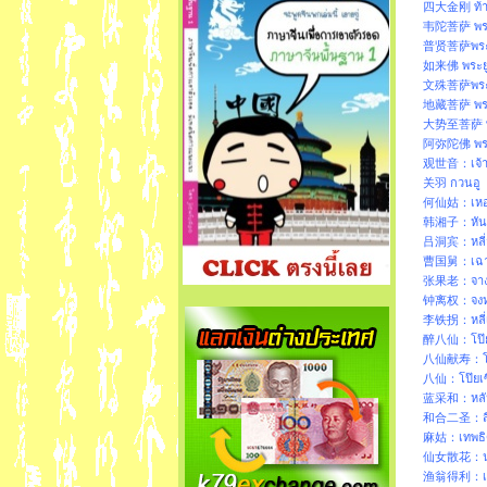
四大金刚 ท้าว
韦陀菩萨 พระส
普贤菩萨พระสม
如来佛 พระย
文殊菩萨พระมัญ
地藏菩萨 พระกษ
大势至菩萨 พระ
阿弥陀佛 พระ
观世音：เจ้าแ
关羽 กวนอู
何仙姑：เหอเ
韩湘子：หันเซี
吕洞宾：หลี่ว์
曹国舅：เฉากั
张果老：จางกั
钟离权：จงหล
李铁拐：หลี่เถ
醉八仙：โป๊ยเ
八仙献寿：โป๊ย
八仙：โป๊ยเ
蓝采和：หลัน
和合二圣：สือเ
麻姑：เทพธิด
仙女散花：นาง
渔翁得利：เฒ่