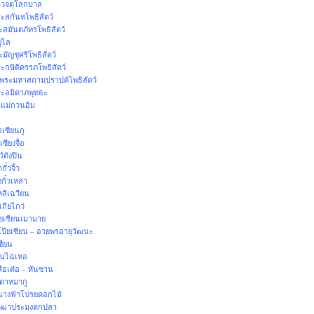
จตุโลกบาล
กันทโพธิสัตว์
ันตภัทรโพธิสัตว์
ูไล
ชุศรีโพธิสัตว์
ิติครรภโพธิสัตว์
มหาสถามปราปต์โพธิสัตว์
อมิตาภพุทธะ
ม่กวนอิม
ซียนกู
ยงจื่อ
ต้งปิน
๋วจิ้ว
๋วเหล่า
ีเฉวียน
ียไกว่
ซียนเมามาย
เซียน – อวยพรอายุวัฒนะ
ซียน
ไฉ่เหอ
ต๋อ – หันซาน
าหมากู
ฟ้าโปรยดอกไม้
าประมงตกปลา