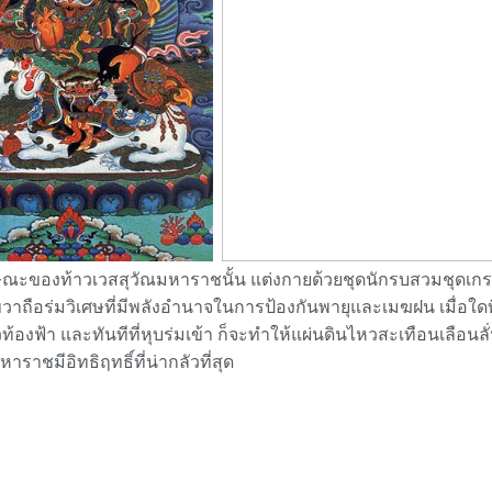
งท้าวเวสสุวัณมหาราชนั้น แต่งกายด้วยชุดนักรบสวมชุดเกราะ ดั
วาถือร่มวิเศษที่มีพลังอำนาจในการป้องกันพายุและเมฆฝน เมื่อใดท
วท้องฟ้า และทันทีที่หุบร่มเข้า ก็จะทำให้แผ่นดินไหวสะเทือนเลือน
าราชมีอิทธิฤทธิ์ที่น่ากลัวที่สุด