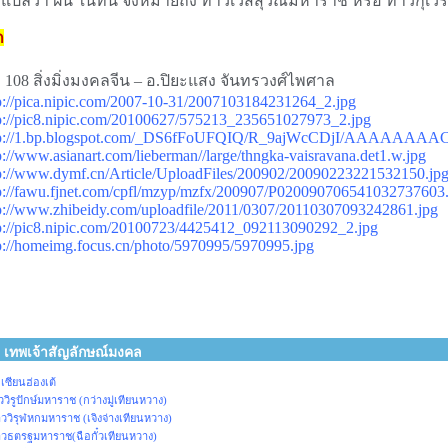
ี่แปลว่า ฝน ในที่นี้ จึงหมายถึง ท้าวเวสสุวัณมหาราช หรือ ท้าวกุ
ก
อ 108 สิ่งมิ่งมงคลจีน – อ.ปิยะแสง จันทรวงศ์ไพศาล
p://pica.nipic.com/2007-10-31/2007103184231264_2.jpg
p://pic8.nipic.com/20100627/575213_235651027973_2.jpg
tp://1.bp.blogspot.com/_DS6fFoUFQIQ/R_9ajWcCDjI/AAAAAAAAC
p://www.asianart.com/lieberman//large/thngka-vaisravana.det1.w.jpg
p://www.dymf.cn/Article/UploadFiles/200902/20090223221532150.jp
p://fawu.fjnet.com/cpfl/mzyp/mzfx/200907/P020090706541032737603.
p://www.zhibeidy.com/uploadfile/2011/0307/20110307093242861.jpg
p://pic8.nipic.com/20100723/4425412_092113090292_2.jpg
p://homeimg.focus.cn/photo/5970995/5970995.jpg
พเจ้าสัญลักษณ์มงคล
ียนฮ่องเต้
ูปักษ์มหาราช (กว่างมู่เทียนหวาง)
ิรุฬหกมหาราช (เจิงจ่างเทียนหวาง)
ตรฐมหาราช(ฉือกั๋วเทียนหวาง)