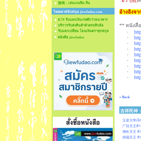
"อวี่"(
雨
)
ท
游戏：เล่นเกมจีน-จีน
อ้างอิงจา
โฆษณาสนับสนุน jiewfudao.com
K79 รับแลกเงินเรทดีกว่าธนาคาร
** หนังสื
บริการรับส่งสินค้าด้วยรถสิบล้อ
รับแลกเปลี่ยน โอนเงินตราทุกสกุล
·
htt
·
htt
หนังสือ jiewfudao
·
ht
·
htt
·
htt
·
htt
·
htt
·
htt
·
htt
« Back
吉祥民神：เท
玉皇大帝เง็กเซ
广目天王ท้าววิร
增长天王 ท้าวว
持国天王 ท้าวธ