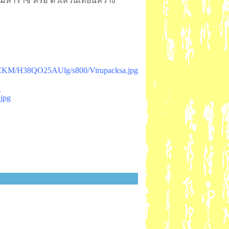
เวรมหาราช หรือ ตัวเหวินเทียนหวาง
KM/H38QO25AUlg/s800/Virupacksa.jpg
g
jpg