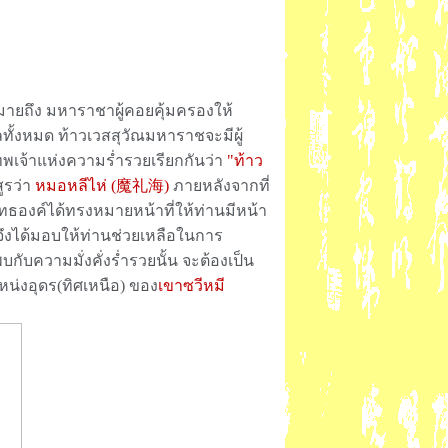
ายถึง มหาราชาผู้คอยคุ้มครองให้
กบาลทั้งหมด ท้าวเวสสุวัณมหาราชจะมีผู้
พเจ้าแห่งความร่ำรวยเรียกกันว่า
"ท้าว
ูรว่า
หมอหลีไห่ (
魔礼海
)
ภายหลังจากที่
ทธองค์ได้ทรงหมายหน้าที่ให้ท่านมีหน้า
ึงได้มอบให้ท่านช่วยเหลือในการ
พบกับความมั่งคั่งร่ำรวยนั้น จะต้องเป็น
่งอุดร(ทิศเหนือ) ของ
เขาซวีหมี