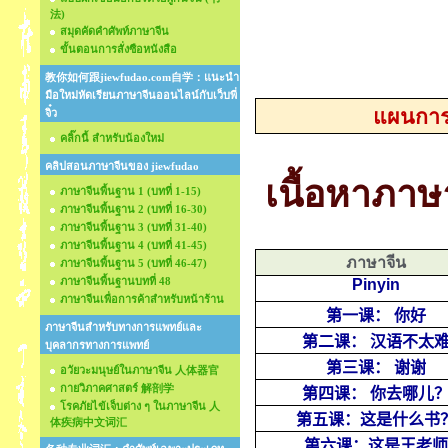
法)
สมุดคัดคำศัพท์ภาษาจีน
ขั้นตอนการสั่งซือหนังสือ
教你如何跟jiewfudao.com自学：แนะนำ
มือใหม่หัดเรียนภาษาจีนออนไลน์กับเว็บพี่
แผนการ
จิ๋ว
คลิ๊กนี้ สำหรับน้องใหม่
คลิปสอนภาษาจีนของ jiewfudao
เนื้อหาภาษ
ภาษาจีนพื้นฐาน 1 (บทที่ 1-15)
ภาษาจีนพื้นฐาน 2 (บทที่ 16-30)
ภาษาจีนพื้นฐาน 3 (บทที่ 31-40)
ภาษาจีนพื้นฐาน 4 (บทที่ 41-45)
ภาษาจีน
ภาษาจีนพื้นฐาน 5 (บทที่ 46-47)
ภาษาจีนพื้นฐานบทที่ 48
Pinyin
ภาษาจีนเพื่อการค้าสำหรับหน้าร้าน
第一课：
你好
ภาษาจีนสำหรับทางการแพทย์และ
第二课：
汉语不太
บุคลากรทางการแพทย์
第三课：
谢谢
อวัยวะมนุษย์ในภาษาจีน 人体器官
กายวิภาคศาสตร์ 解剖学
第四课：
你去哪儿
โรคภัยไข้เจ็บต่าง ๆ ในภาษาจีน 人
第五课：这是什么书
体疾病中文词汇
第六课：这是王老师