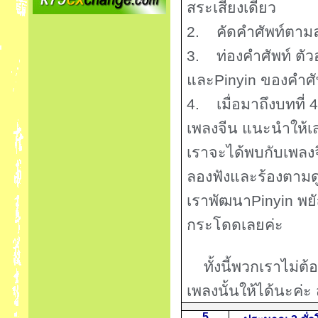
สระเสียงเดี่ยว
2.
คัดคำศัพท์ตาม
3.
ท่องคำศัพท์ ต
และ
Pinyin
ของคำศัพ
4.
เมื่อมาถึงบทที่
เพลงจีน แนะนำให้เส
เราจะได้พบกับเพลงจีน
ลองฟังและร้องตามดู
เราพัฒนา
Pinyin
พย
กระโดดเลยค่ะ
ทั้งนี้พวกเราไม่ต
เพลงนั้นให้ได้นะค่ะ
5