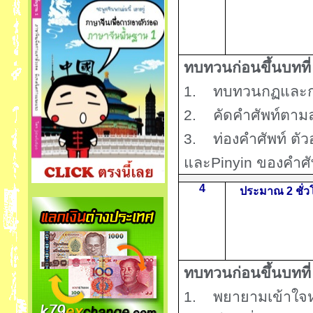
ทบทวนก่อนขึ้นบทที
1.
ทบทวนกฏและก
2.
คัดคำศัพท์ตาม
3.
ท่องคำศัพท์ ต
และ
Pinyin
ของคำศัพ
4
ประมาณ 2 ชั่ว
ทบทวนก่อนขึ้นบทที
1.
พยายามเข้าใจ