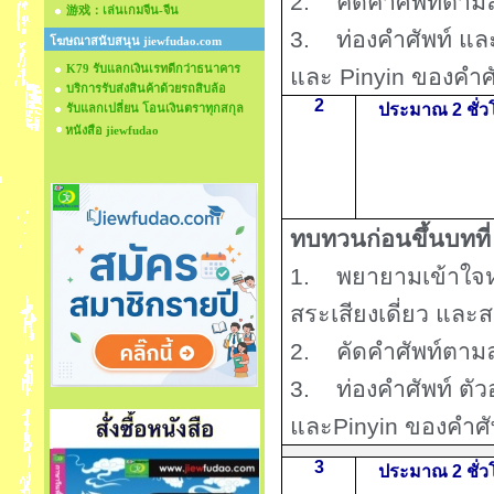
2.
คัดคำศัพท์ตาม
游戏：เล่นเกมจีน-จีน
3.
ท่องคำศัพท์ แล
โฆษณาสนับสนุน jiewfudao.com
K79 รับแลกเงินเรทดีกว่าธนาคาร
และ
Pinyin
ของคำศั
บริการรับส่งสินค้าด้วยรถสิบล้อ
2
ประมาณ 2 ชั่ว
รับแลกเปลี่ยน โอนเงินตราทุกสกุล
หนังสือ jiewfudao
ทบทวนก่อนขึ้นบทที
1.
พยายามเข้าใจ
สระเสียงเดี่ยว และ
2.
คัดคำศัพท์ตาม
3.
ท่องคำศัพท์ ต
และ
Pinyin
ของคำศัพ
3
ประมาณ 2 ชั่ว