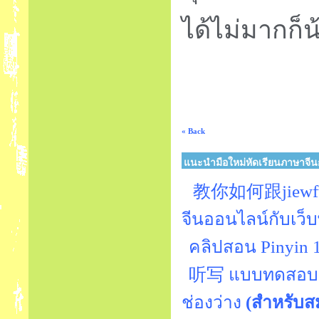
ได้ไม่มากก็
« Back
แนะนำมือใหม่หัดเรียนภาษาจีนก
教你如何跟jiewfud
จีนออนไลน์กับเว็บพี
คลิปสอน Pinyin
听写 แบบทดสอบ Pin
ช่องว่าง
(สำหรับส