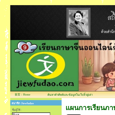
首页：Home
ค้นหาคำศัพท์และข้อมูลในเว็บจิ๋วฝูเต่า
สมาชิก Jiewfudao
แผนการเรียนภาษ
ชื่อผู้ใช้ :