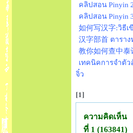
คลิปสอน Pinyin 
คลิปสอน Pinyin 3
如何写汉字:วิธีเขีย
汉字部首 ตารางหม
教你如何查中泰词典：วิ
เทคนิคการจำตัวอั
จิ๋ว
[1]
ความคิดเห็น
ที่ 1 (163841)