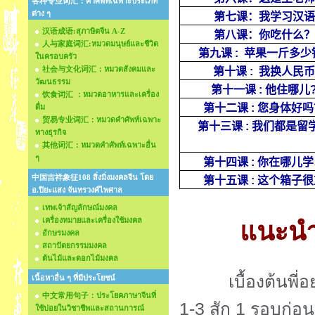
各种专业词汇：คำศัพท์เฉพาะประเภท
ต่าง ๆ
第七课：我学习汉语
汉语成语:สุภาษิตจีน A-Z
第八课：你吃什么？
人与家庭词汇:หมวดมนุษย์และชีวิต
第九课
:
苹果一斤多少
ในครอบครัว
社会与文化词汇：หมวดสังคมและ
第十课
:
我换人民币
วัฒนธรรม
第十一课
:
他住哪儿
饮食词汇 ：หมวดอาหารและเครื่อง
第十二课
:
您身体好吗
ดื่ม
贸易专业词汇：หมวดคำศัพท์เฉพาะ
第十三课
:
我们都是留
ทางธุรกิจ
其他词汇：หมวดคำศัพท์เฉพาะอื่น
ๆ
第十四课
:
你在哪儿学
中国吉祥象征108 สิ่งมิ่งมงคลจีน โดย
第十五课
:
这个箱子很
อ.ปิยะแสง จันทรวงศ์ไพศาล
เทพเจ้าสัญลักษณ์มงคล
เครื่องหมายและเครื่องใช้มงคล
แนะนำ
อักษรมงคล
สถาปัตยกรรมมงคล
ต้นไม้และดอกไม้มงคล
เบื้องต้นพี
เนื้อหาอื่น ๆ ที่มีประโยชน์
中文常用句子：ประโยคภาษาจีนที่
1-3
สัก
1
รอบก่อน
ใช้บ่อยในวิชาชีพและสถานการณ์