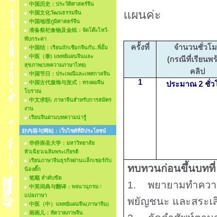
中国历史：ประวัติศาสตร์จีน
แผนค่ะ
中国文化วัฒนธรรมจีน
中国地理ภูมิศาสตร์จีน
准备祭祀食物及金纸：จัดโต๊ะไหว้-
พับกระดา
ครั้งที่
จำนวนชั่วโม
中国结：เรียนถักเชือกจีนกับ..พี่อั้ม
中医（泰) แพทย์แผนจีนและ
(กรณีที่เรียนพ
สุขภาพ(บทความภาษาไทย)
คลิป
中国节日：ประเพณีและเทศกาลจีน
1
中国古代服饰与发式：ทรงผมจีน
ประมาณ 2 ชั่ว
โบราณ
中文求职: ภาษาจีนสำหรับการสมัคร
งาน
เรียนจีนผ่านบทความน่ารู้
好内容与网站：เว็บไซด์ที่มีประโยชน์
华侨崇圣大学：มหาวิทยาลัย
หัวเฉียวเฉลิมพระเกียรติ
เรียนภาษาจีนธุรกิจผ่านเเล็กเชอร์กับ
ทบทวนก่อนขึ้นบทที
น้องตั๊ก
笔顺 ลำดับขีด
1.
พยายามทำความ
中英词典与翻译：พจนานุกรม /
แปลภาษา
พยัญชนะ และสระเสี
中医（中）แพทย์แผนจีน(ภาษาจีน)
画画儿：หัดวาดภาพจีน