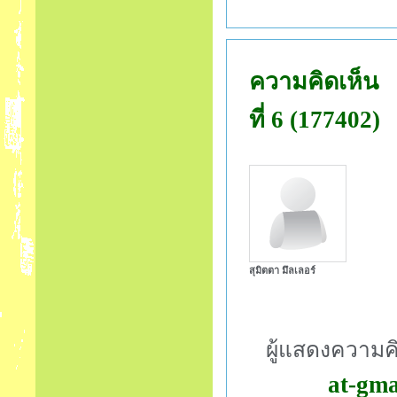
ความคิดเห็น
ที่ 6 (177402)
สุมิตตา มึลเลอร์
ผู้แสดงความค
at-gma