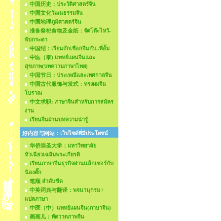
中国历史：ประวัติศาสตร์จีน
中国文化วัฒนธรรมจีน
中国地理ภูมิศาสตร์จีน
准备祭祀食物及金纸：จัดโต๊ะไหว้-
พับกระดา
中国结：เรียนถักเชือกจีนกับ..พี่อั้ม
中医（泰) แพทย์แผนจีนและ
สุขภาพ(บทความภาษาไทย)
中国节日：ประเพณีและเทศกาลจีน
中国古代服饰与发式：ทรงผมจีน
โบราณ
中文求职: ภาษาจีนสำหรับการสมัคร
งาน
เรียนจีนผ่านบทความน่ารู้
好内容与网站：เว็บไซด์ที่มีประโยชน์
华侨崇圣大学：มหาวิทยาลัย
หัวเฉียวเฉลิมพระเกียรติ
เรียนภาษาจีนธุรกิจผ่านเเล็กเชอร์กับ
น้องตั๊ก
笔顺 ลำดับขีด
中英词典与翻译：พจนานุกรม /
แปลภาษา
中医（中）แพทย์แผนจีน(ภาษาจีน)
画画儿：หัดวาดภาพจีน