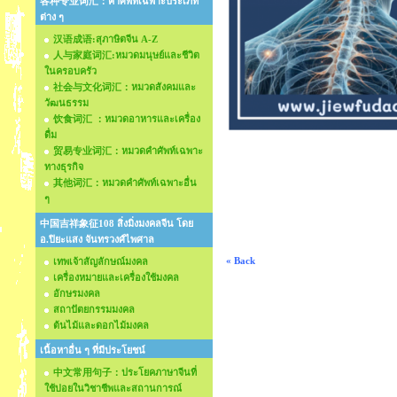
各种专业词汇：คำศัพท์เฉพาะประเภท
ต่าง ๆ
汉语成语:สุภาษิตจีน A-Z
人与家庭词汇:หมวดมนุษย์และชีวิต
ในครอบครัว
社会与文化词汇：หมวดสังคมและ
วัฒนธรรม
饮食词汇 ：หมวดอาหารและเครื่อง
ดื่ม
贸易专业词汇：หมวดคำศัพท์เฉพาะ
ทางธุรกิจ
其他词汇：หมวดคำศัพท์เฉพาะอื่น
ๆ
中国吉祥象征108 สิ่งมิ่งมงคลจีน โดย
อ.ปิยะแสง จันทรวงศ์ไพศาล
« Back
เทพเจ้าสัญลักษณ์มงคล
เครื่องหมายและเครื่องใช้มงคล
อักษรมงคล
สถาปัตยกรรมมงคล
ต้นไม้และดอกไม้มงคล
เนื้อหาอื่น ๆ ที่มีประโยชน์
中文常用句子：ประโยคภาษาจีนที่
ใช้บ่อยในวิชาชีพและสถานการณ์