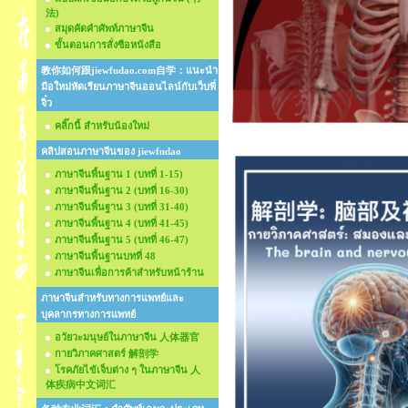
法)
สมุดคัดคำศัพท์ภาษาจีน
ขั้นตอนการสั่งซือหนังสือ
教你如何跟jiewfudao.com自学：แนะนำ
มือใหม่หัดเรียนภาษาจีนออนไลน์กับเว็บพี่
จิ๋ว
คลิ๊กนี้ สำหรับน้องใหม่
คลิปสอนภาษาจีนของ jiewfudao
ภาษาจีนพื้นฐาน 1 (บทที่ 1-15)
ภาษาจีนพื้นฐาน 2 (บทที่ 16-30)
ภาษาจีนพื้นฐาน 3 (บทที่ 31-40)
ภาษาจีนพื้นฐาน 4 (บทที่ 41-45)
ภาษาจีนพื้นฐาน 5 (บทที่ 46-47)
ภาษาจีนพื้นฐานบทที่ 48
ภาษาจีนเพื่อการค้าสำหรับหน้าร้าน
ภาษาจีนสำหรับทางการแพทย์และ
บุคลากรทางการแพทย์
อวัยวะมนุษย์ในภาษาจีน 人体器官
กายวิภาคศาสตร์ 解剖学
โรคภัยไข้เจ็บต่าง ๆ ในภาษาจีน 人
体疾病中文词汇