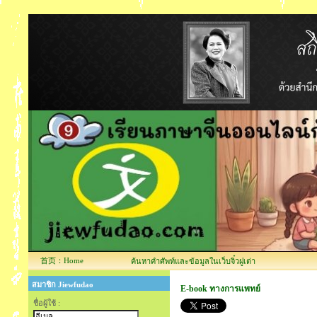
首页：Home
ค้นหาคำศัพท์และข้อมูลในเว็บจิ๋วฝูเต่า
สมาชิก Jiewfudao
E-book ทางการแพทย์
ชื่อผู้ใช้ :