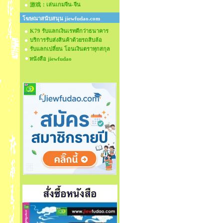
游戏：เล่นเกมจีน-จีน
โฆษณาสนับสนุน jiewfudao.com
K79 รับแลกเงินเรทดีกว่าธนาคาร
บริการรับส่งสินค้าด้วยรถสิบล้อ
รับแลกเปลี่ยน โอนเงินตราทุกสกุล
หนังสือ jiewfudao