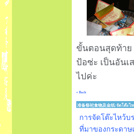
ขั้นตอนสุดท้าย 
ป้อซ่ะ เป็นอันเ
ไปค่ะ
« Back
准备祭祀食物及金纸:จัดโต๊ะไหว้
การจัดโต๊ะไหว้บ
ที่มาของกระดาษ