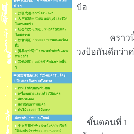
各种专业词汇：คำศัพท์เฉพาะประเภท
ป้อ
ต่าง ๆ
汉语成语:สุภาษิตจีน A-Z
人与家庭词汇:หมวดมนุษย์และชีวิต
ในครอบครัว
社会与文化词汇：หมวดสังคมและ
วัฒนธรรม
คราวนี้เรามา
饮食词汇 ：หมวดอาหารและเครื่อง
ดื่ม
วงป้อกันดีกว่าค
贸易专业词汇：หมวดคำศัพท์เฉพาะ
ทางธุรกิจ
其他词汇：หมวดคำศัพท์เฉพาะอื่น
ๆ
中国吉祥象征108 สิ่งมิ่งมงคลจีน โดย
อ.ปิยะแสง จันทรวงศ์ไพศาล
เทพเจ้าสัญลักษณ์มงคล
เครื่องหมายและเครื่องใช้มงคล
อักษรมงคล
สถาปัตยกรรมมงคล
ต้นไม้และดอกไม้มงคล
เนื้อหาอื่น ๆ ที่มีประโยชน์
ขั้นตอนที่ 1 
中文常用句子：ประโยคภาษาจีนที่
ใช้บ่อยในวิชาชีพและสถานการณ์