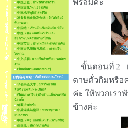
พร้อมค่ะ
中国历史：ประวัติศาสตร์จีน
中国文化วัฒนธรรมจีน
中国地理ภูมิศาสตร์จีน
准备祭祀食物及金纸：จัดโต๊ะไหว้-
พับกระดา
中国结：เรียนถักเชือกจีนกับ..พี่อั้ม
中医（泰) แพทย์แผนจีนและ
สุขภาพ(บทความภาษาไทย)
中国节日：ประเพณีและเทศกาลจีน
中国古代服饰与发式：ทรงผมจีน
โบราณ
中文求职: ภาษาจีนสำหรับการสมัคร
ขั้นตอนที่ 2 เ
งาน
เรียนจีนผ่านบทความน่ารู้
好内容与网站：เว็บไซด์ที่มีประโยชน์
ดาษตั่วกิมหรือค
华侨崇圣大学：มหาวิทยาลัย
หัวเฉียวเฉลิมพระเกียรติ
ค่ะ ให้พวกเราพั
เรียนภาษาจีนธุรกิจผ่านเเล็กเชอร์กับ
น้องตั๊ก
ข้างค่ะ
笔顺 ลำดับขีด
中英词典与翻译：พจนานุกรม /
แปลภาษา
中医（中）แพทย์แผนจีน(ภาษาจีน)
画画儿：หัดวาดภาพจีน