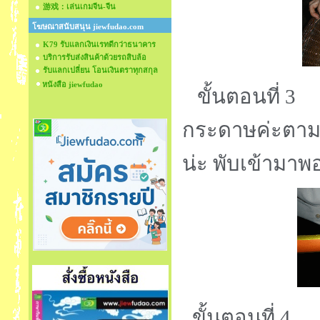
游戏：เล่นเกมจีน-จีน
โฆษณาสนับสนุน jiewfudao.com
K79 รับแลกเงินเรทดีกว่าธนาคาร
บริการรับส่งสินค้าด้วยรถสิบล้อ
รับแลกเปลี่ยน โอนเงินตราทุกสกุล
หนังสือ jiewfudao
ขั้นตอนที่ 3 
กระดาษค่ะตามภ
น่ะ พับเข้ามาพ
ขั้นตอนที่ 4 