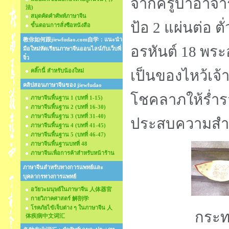
จากครูบาอาจารย์
法)
สมุดคัดคำศัพท์ภาษาจีน
ป้อ 2 แผ่นต่อ ตั
ขั้นตอนการสั่งซือหนังสือ
教你如何跟jiewfudao.com自学：แนะนำ
อรหันต์ 18 พระ
มือใหม่หัดเรียนภาษาจีนออนไลน์กับเว็บพี่
จิ๋ว
คลิ๊กนี้ สำหรับน้องใหม่
เป็นของไหว้เจ้า
คลิปสอนภาษาจีนของ jiewfudao
โชคลาภให้ร่ำร
ภาษาจีนพื้นฐาน 1 (บทที่ 1-15)
ภาษาจีนพื้นฐาน 2 (บทที่ 16-30)
ภาษาจีนพื้นฐาน 3 (บทที่ 31-40)
ประสบความสำเ
ภาษาจีนพื้นฐาน 4 (บทที่ 41-45)
ภาษาจีนพื้นฐาน 5 (บทที่ 46-47)
ภาษาจีนพื้นฐานบทที่ 48
ภาษาจีนเพื่อการค้าสำหรับหน้าร้าน
ภาษาจีนสำหรับทางการแพทย์และ
บุคลากรทางการแพทย์
อวัยวะมนุษย์ในภาษาจีน 人体器官
กายวิภาคศาสตร์ 解剖学
โรคภัยไข้เจ็บต่าง ๆ ในภาษาจีน 人
กระท
体疾病中文词汇