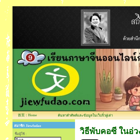
首页：Home
ค้นหาคำศัพท์และข้อมูลในเว็บจิ๋วฝูเต่า
สมาชิก Jiewfudao
วิธีพับคอซี ในอ่วง
ชื่อผู้ใช้ :