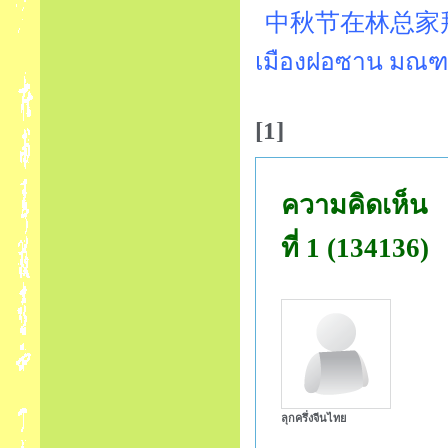
中秋节在林总家拜月亮:ไห
เมืองฝอซาน มณฑล
[1]
ความคิดเห็น
ที่ 1 (134136)
ลุกครึ่งจีนไทย