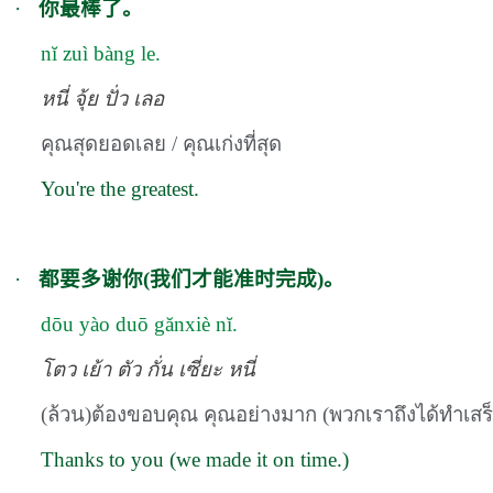
·
你最棒了。
nĭ zuì bàng le.
หนี่ จุ้ย ปั่ว เลอ
คุณสุดยอดเลย / คุณเก่งที่สุด
You're the greatest.
·
都要多谢你(我们才能准时完成)。
dōu yào duō gănxiè nĭ.
โตว เย้า ตัว กั่น เซี่ยะ หนี่
(ล้วน)ต้องขอบคุณ คุณอย่างมาก
(
พวกเราถึงได้ทำเสร
Thanks to you (we made it on time.)