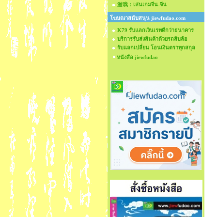
游戏：เล่นเกมจีน-จีน
โฆษณาสนับสนุน jiewfudao.com
K79 รับแลกเงินเรทดีกว่าธนาคาร
บริการรับส่งสินค้าด้วยรถสิบล้อ
รับแลกเปลี่ยน โอนเงินตราทุกสกุล
หนังสือ jiewfudao