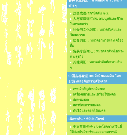
各种专业词汇：คำศัพท์เฉพาะประเภท
ต่าง ๆ
汉语成语:สุภาษิตจีน A-Z
人与家庭词汇:หมวดมนุษย์และชีวิต
ในครอบครัว
社会与文化词汇：หมวดสังคมและ
วัฒนธรรม
饮食词汇 ：หมวดอาหารและเครื่อง
ดื่ม
贸易专业词汇：หมวดคำศัพท์เฉพาะ
ทางธุรกิจ
其他词汇：หมวดคำศัพท์เฉพาะอื่น
ๆ
中国吉祥象征108 สิ่งมิ่งมงคลจีน โดย
อ.ปิยะแสง จันทรวงศ์ไพศาล
เทพเจ้าสัญลักษณ์มงคล
เครื่องหมายและเครื่องใช้มงคล
อักษรมงคล
สถาปัตยกรรมมงคล
ต้นไม้และดอกไม้มงคล
เนื้อหาอื่น ๆ ที่มีประโยชน์
中文常用句子：ประโยคภาษาจีนที่
ใช้บ่อยในวิชาชีพและสถานการณ์