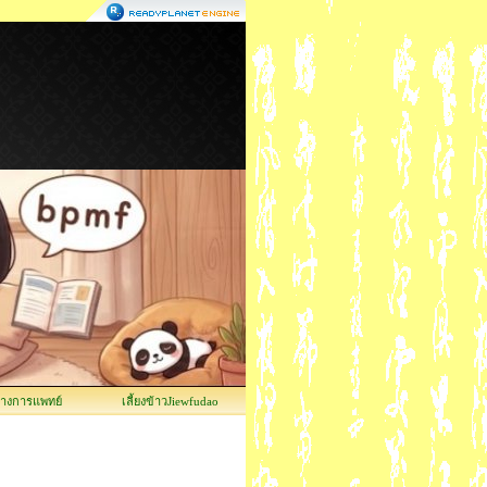
ทางการแพทย์
เลี้ยงข้าวJiewfudao