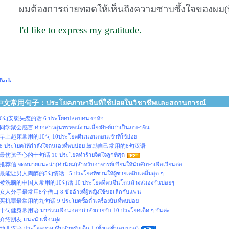
ผมต้องการถ่ายทอดให้เห็นถึงความซาบซึ้งใจของผม(ที
I'd like to express my gratitude.
Back
中文常用句子：ประโยคภาษาจีนที่ใช้บ่อยในวิชาชีพและสถานการณ์
6句安慰失恋的话 6 ประโยคปลอบคนอกหัก
同学聚会感言 คำกล่าวสุนทรพจน์งานเลี้ยงศิษย์เก่าเป็นภาษาจีน
早上起床常用的10句 10ประโยคตื่นนอนตอนเช้าที่ใช้บ่อย
8 ประโยคให้กำลังใจตนเองที่พบบ่อย 鼓励自己常用的8句汉语
最伤孩子心的十句话 10 ประโยคทำร้ายจิตใจลูกที่สุด
推荐信 จดหมายแนะนำ(คำนิยม)สำหรับอาจารย์เขียนให้นักศึกษาเพื่อเรียนต่อ
最能让男人陶醉的5句情话 : 5 ประโยคที่ชวนให้ผู้ชายเคลิบเคลิ้มสุด ๆ
被洗脑的中国人常用的10句话 10 ประโยคที่คนจีนโดนล้างสมองกันบ่อยๆ
女人分手最常用8个借口 8 ข้ออ้างที่ผู้หญิงใช้ขอเลิกกับแฟน
买机票最常用的九句话 9 ประโยคซื้อตั๋วเครื่องบินที่พบบ่อย
十句健身常用语 มาชวนเพื่อนออกกำลังกายกับ 10 ประโยคเด็ด ๆ กันค่ะ
介绍朋友 แนะนำเพื่อนฝูง
幼儿汉语:ประโยคภาษาจีนสำหรับเด็ก 1 (ตั้งแต่ชั้นอนุบาล)