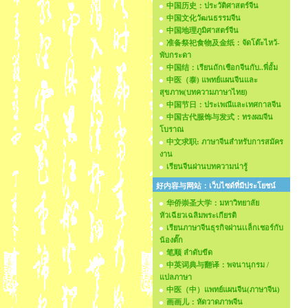
中国历史：ประวัติศาสตร์จีน
中国文化วัฒนธรรมจีน
中国地理ภูมิศาสตร์จีน
准备祭祀食物及金纸：จัดโต๊ะไหว้-
พับกระดา
中国结：เรียนถักเชือกจีนกับ..พี่อั้ม
中医（泰) แพทย์แผนจีนและ
สุขภาพ(บทความภาษาไทย)
中国节日：ประเพณีและเทศกาลจีน
中国古代服饰与发式：ทรงผมจีน
โบราณ
中文求职: ภาษาจีนสำหรับการสมัคร
งาน
เรียนจีนผ่านบทความน่ารู้
好内容与网站：เว็บไซด์ที่มีประโยชน์
华侨崇圣大学：มหาวิทยาลัย
หัวเฉียวเฉลิมพระเกียรติ
เรียนภาษาจีนธุรกิจผ่านเเล็กเชอร์กับ
น้องตั๊ก
笔顺 ลำดับขีด
中英词典与翻译：พจนานุกรม /
แปลภาษา
中医（中）แพทย์แผนจีน(ภาษาจีน)
画画儿：หัดวาดภาพจีน