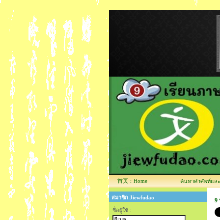
首页：Home
ค้นหาคำศัพท์และข้
สมาชิก Jiewfudao
9
ชื่อผู้ใช้ :