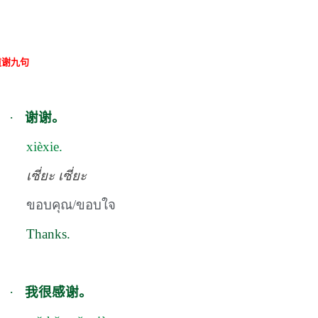
道谢九
句
·
谢谢。
xièxie.
เซี่ยะ เซี่ยะ
ขอบคุณ/ขอบใจ
Thanks.
·
我很感谢。