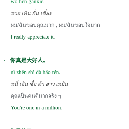
wŏ hěn gănxiè.
หวอ เหิน กั่น เซี่ยะ
ผม/ฉันขอบคุณมาก , ผม/ฉันขอบใจมาก
I really appreciate it.
·
你真是大好人。
nĭ zhēn shì dà hăo rén.
หนี่ เจิน ซื่อ ต้า ฮ่าว เหยิน
คุณเป็นคนดีมากจริง ๆ
You're one in a million.