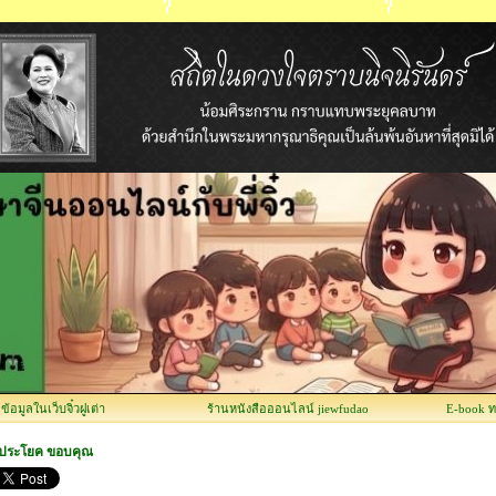
อมูลในเว็บจิ๋วฝูเต่า
ร้านหนังสือออนไลน์ jiewfudao
E-book 
 ประโยค ขอบคุณ