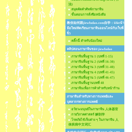
法)
สมุดคัดคำศัพท์ภาษาจีน
ขั้นตอนการสั่งซือหนังสือ
教你如何跟jiewfudao.com自学：แนะนำ
มือใหม่หัดเรียนภาษาจีนออนไลน์กับเว็บพี่
จิ๋ว
คลิ๊กนี้ สำหรับน้องใหม่
คลิปสอนภาษาจีนของ jiewfudao
ภาษาจีนพื้นฐาน 1 (บทที่ 1-15)
ภาษาจีนพื้นฐาน 2 (บทที่ 16-30)
ภาษาจีนพื้นฐาน 3 (บทที่ 31-40)
ภาษาจีนพื้นฐาน 4 (บทที่ 41-45)
ภาษาจีนพื้นฐาน 5 (บทที่ 46-47)
ภาษาจีนพื้นฐานบทที่ 48
ภาษาจีนเพื่อการค้าสำหรับหน้าร้าน
ภาษาจีนสำหรับทางการแพทย์และ
บุคลากรทางการแพทย์
อวัยวะมนุษย์ในภาษาจีน 人体器官
กายวิภาคศาสตร์ 解剖学
โรคภัยไข้เจ็บต่าง ๆ ในภาษาจีน 人
体疾病中文词汇