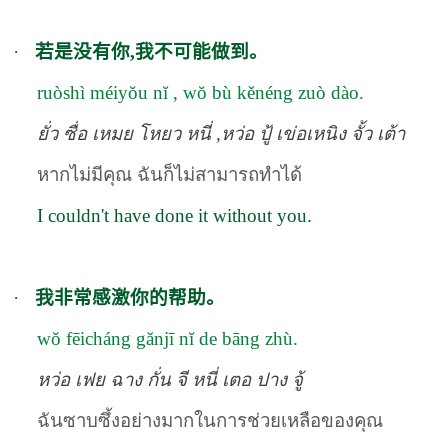
·
若是没有你,我不可能做到。
ruòshì méiyŏu nĭ , wŏ bù kěnéng zuò dào.
ยั่ว ซื่อ เหมย โหยว หนี่ ,หว่อ ปู้ เข่อเหนิง จั้ว เต้า
หากไม่มีคุณ ฉันก็ไม่สามารถทำได้
I couldn't have done it without you.
·
我非常感激你的帮助。
wŏ fēicháng gănjī nĭ de bāng zhù.
หว่อ เฟย ฉาง กั่น จี หนี่ เตอ ปาง จู้
ฉันซาบซึ้งอย่างมากในการช่วยเหลือของคุณ