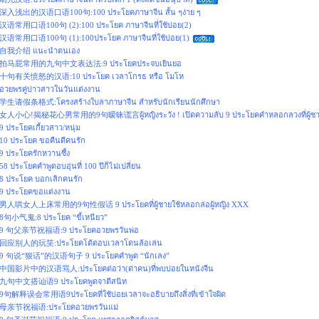
深入浅出的汉语口语100句:100 ประโยคภาษาจีน สั้น ๆง่าย ๆ
汉语常用口语100句 (2):100 ประโยค ภาษาจีนที่ใช้บ่อย(2)
汉语常用口语100句 (1):100ประโยค ภาษาจีนที่ใช้บ่อย(1)
自我介绍 แนะนำตนเอง
拍马屁常用的九句中文表达法:9 ประโยคประจบเยินยอ
十句有关愤怒的汉语:10 ประโยค เวลาโกรธ หรือ โมโห
อวยพรคู่บ่าวสาวในวันแต่งงาน
学生请假条格式:โครงสร้างใบลาภาษาจีน สำหรับนักเรียนนักศึกษา
女人小心!揭秘花心男常用的9句暧昧谎言ผู้หญิงระวัง ! เปิดความลับ 9 ประโยคคำหลอกลวงที่ผู้ชายเจ้
9 ประโยคเกี้ยวสาว/หนุ่ม
10 ประโยค ขอคืนดีคนรัก
9 ประโยครักหวานซึ้ง
58 ประโยคคำพูดอบอุ่นที่ 100 ปีก็ไม่เปลี่ยน
8 ประโยค บอกเลิกคนรัก
9 ประโยคขอแต่งงาน
男人哄女人上床常用的9句性假话 9 ประโยคที่ผู้ชายใช้หลอกล่อผู้หญิง XXX
8句小气鬼:8 ประโยค “ขี้เหนียว”
9 句父亲节祝福语:9 ประโยคอวยพรวันพ่อ
回应别人的玩笑:ประโยคโต้ตอบเวลาโดนล้อเล่น
9 句说“狠话”的汉语句子 9 ประโยคคำพูด “นักเลง”
中国影片中的汉语骂人:ประโยคต่อว่า(ด่าคน)ที่พบบ่อยในหนังจีน
九句中文搭讪语9 ประโยคพูดจาตีสนิท
9句解释误会常用语9ประโยคที่ใช้บ่อยเวลาจะอธิบายถึงสิ่งที่เข้าใจผิด
母亲节祝福语:ประโยคอวยพรวันแม่