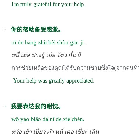
I'm truly grateful for your help.
·
你的帮助备受感激。
nĭ de bāng zhù bèi shòu găn jī.
หนี่ เตอ ปางจู้ เป่ย โซ่ว กั่น จี
การช่วยเหลือของคุณได้รับความซาบซึ้งใจ(จากคนทั่
Your help was greatly appreciated.
。
·
我要表达我的谢忱
w
ŏ
y
à
o bi
ă
o d
á
n
ĭ
de xi
è
ch
é
n
.
หว่อ เย้า เปี่ยว ต๋า หนี่ เตอ เซี่ยะ เฉิน