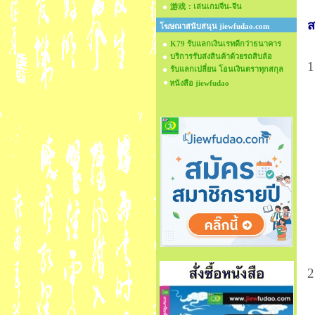
游戏：เล่นเกมจีน-จีน
ส
โฆษณาสนับสนุน jiewfudao.com
K79 รับแลกเงินเรทดีกว่าธนาคาร
บริการรับส่งสินค้าด้วยรถสิบล้อ
1
รับแลกเปลี่ยน โอนเงินตราทุกสกุล
หนังสือ jiewfudao
ห
2
ช