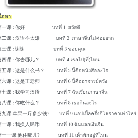
นื้อหา
第一
课
: 你好
บทที่ 1 สวัสดี
第二
课
:
汉语不太难
บทที่ 2 ภาษาจีนไม่ค่อยยาก
第三
课
:
谢谢
บทที่ 3 ขอบคุณ
第四
课
: 你去哪儿？
บทที่ 4 เธอไป(ที่)ไหน
第五
课
:
这是什么书？
บทที่ 5 นี้คือหนังสืออะไร
第六
课
:
这是王老师
บทที่ 6 นี้คืออาจารย์หวัง
第七
课
:
我学习汉语
บทที่ 7 ฉันเรียนภาษาจีน
第八
课
:
你吃什么？
บทที่ 8 เธอกินอะไร
第九
课
:
苹果一斤多少钱?
บทที่ 9 แอปเปิ้ลครึ่งกิโลราคาเท่าไหร
第十
课
:
我换人民币
บทที่ 10 ฉันแลกเงินจีน
第十一课
:
他住哪儿
?
บทที่ 11 เค้าพักอยู่ที่ไหน