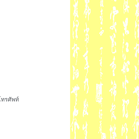
์โทรศัพท์