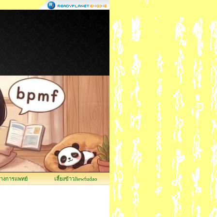
ทางการแพทย์
เลี้ยงข้าวJiewfudao