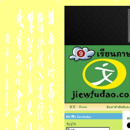
首页：Home
ค้นหาคำศัพท์และข้
สมาชิก Jiewfudao
หน
ชื่อผู้ใช้ :