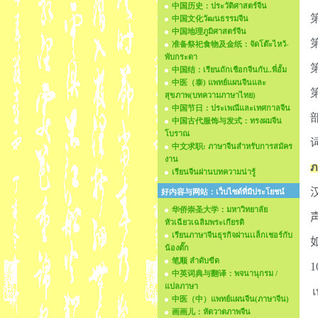
中国历史：ประวัติศาสตร์จีน
中国文化วัฒนธรรมจีน
中国地理ภูมิศาสตร์จีน
准备祭祀食物及金纸：จัดโต๊ะไหว้-
พับกระดา
中国结：เรียนถักเชือกจีนกับ..พี่อั้ม
中医（泰) แพทย์แผนจีนและ
สุขภาพ(บทความภาษาไทย)
中国节日：ประเพณีและเทศกาลจีน
中国古代服饰与发式：ทรงผมจีน
โบราณ
中文求职: ภาษาจีนสำหรับการสมัคร
งาน
ภ
เรียนจีนผ่านบทความน่ารู้
好内容与网站：เว็บไซด์ที่มีประโยชน์
华侨崇圣大学：มหาวิทยาลัย
หัวเฉียวเฉลิมพระเกียรติ
เรียนภาษาจีนธุรกิจผ่านเเล็กเชอร์กับ
น้องตั๊ก
笔顺 ลำดับขีด
1
中英词典与翻译：พจนานุกรม /
แปลภาษา
เ
中医（中）แพทย์แผนจีน(ภาษาจีน)
画画儿：หัดวาดภาพจีน