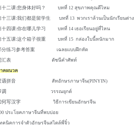
第十二课
:
您身体好吗？
บทที่ 12 สุขภาพคุณดีไหม
第十三
课
:
我
们
都是留学生
บทที่ 13 พวกเราล้วนเป็นนักเรียนต่
第十四课:你在哪儿学习
บทที่ 14 เธอเรียนอยู่ที่ไหน
第十五课
:
这个箱子很重
บทที่ 15 กล่องใบนี้หนักมาก
部分练习参考答案
เฉลยแบบฝึกหัด
词汇表
ดัชนีคำศัพท์
าคผนวค
汉语
拼音
สัทอักษรภาษาจีน(PINYIN)
声
调
วรรณยุกต์
如何写
汉
字
วิธีการเขียนอักษรจีน
00 ประโยคภาษาจีนที่พบบ่อย
ทคนิคการจำตัวอักษรจีนสไตล์พี่จิ๋ว