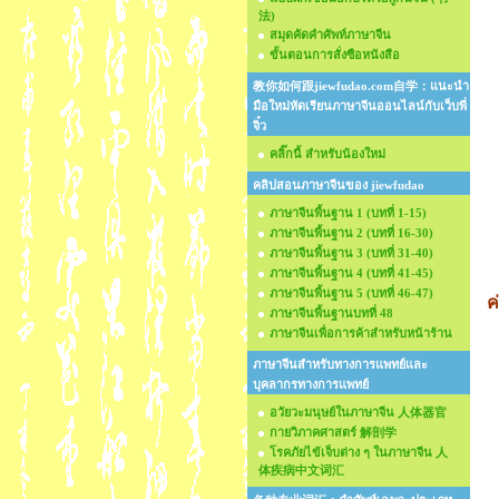
法)
สมุดคัดคำศัพท์ภาษาจีน
ขั้นตอนการสั่งซือหนังสือ
教你如何跟jiewfudao.com自学：แนะนำ
มือใหม่หัดเรียนภาษาจีนออนไลน์กับเว็บพี่
จิ๋ว
คลิ๊กนี้ สำหรับน้องใหม่
คลิปสอนภาษาจีนของ jiewfudao
ภาษาจีนพื้นฐาน 1 (บทที่ 1-15)
ภาษาจีนพื้นฐาน 2 (บทที่ 16-30)
ภาษาจีนพื้นฐาน 3 (บทที่ 31-40)
ห
ภาษาจีนพื้นฐาน 4 (บทที่ 41-45)
ภาษาจีนพื้นฐาน 5 (บทที่ 46-47)
ค
ภาษาจีนพื้นฐานบทที่ 48
ภาษาจีนเพื่อการค้าสำหรับหน้าร้าน
ก
ภาษาจีนสำหรับทางการแพทย์และ
บุคลากรทางการแพทย์
อวัยวะมนุษย์ในภาษาจีน 人体器官
กายวิภาคศาสตร์ 解剖学
โรคภัยไข้เจ็บต่าง ๆ ในภาษาจีน 人
体疾病中文词汇