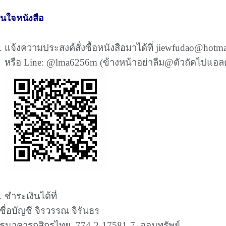
นใจหนังสือ
. แจ้งความประสงค์สั่งซื้อหนังสือมาได้ที่ jiewfudao@hotm
รือ Line: @lma6256m (ข้างหน้าอย่าลืม@ตัวถัดไปแอลต
.
ชำระเงินได้ที่
ื่อบัญชี จิรวรรณ จิรันธร
ธนาคารกสิกรไทย
774-2-17581-7
ออมทรัพย์