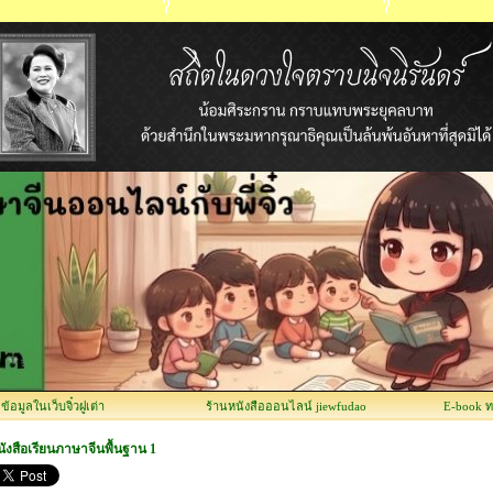
อมูลในเว็บจิ๋วฝูเต่า
ร้านหนังสือออนไลน์ jiewfudao
E-book 
ังสือเรียนภาษาจีนพื้นฐาน 1