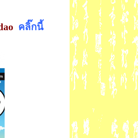
dao
คลิ๊กนี้