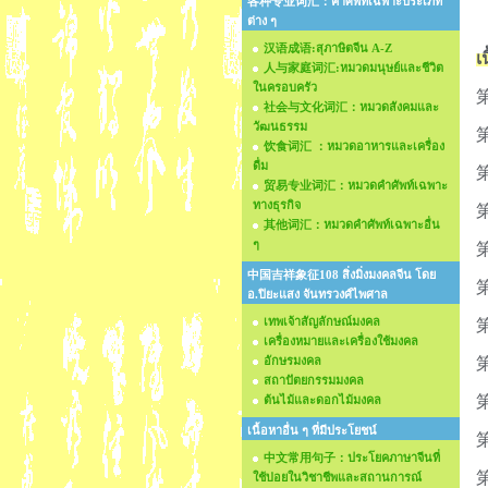
各种专业词汇：คำศัพท์เฉพาะประเภท
ต่าง ๆ
汉语成语:สุภาษิตจีน A-Z
เ
人与家庭词汇:หมวดมนุษย์และชีวิต
ในครอบครัว
社会与文化词汇：หมวดสังคมและ
วัฒนธรรม
饮食词汇 ：หมวดอาหารและเครื่อง
ดื่ม
贸易专业词汇：หมวดคำศัพท์เฉพาะ
ทางธุรกิจ
其他词汇：หมวดคำศัพท์เฉพาะอื่น
ๆ
中国吉祥象征108 สิ่งมิ่งมงคลจีน โดย
อ.ปิยะแสง จันทรวงศ์ไพศาล
เทพเจ้าสัญลักษณ์มงคล
เครื่องหมายและเครื่องใช้มงคล
อักษรมงคล
สถาปัตยกรรมมงคล
ต้นไม้และดอกไม้มงคล
เนื้อหาอื่น ๆ ที่มีประโยชน์
中文常用句子：ประโยคภาษาจีนที่
ใช้บ่อยในวิชาชีพและสถานการณ์