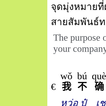
จุดมุ่งหมายท
สายสัมพันธ์ท
The purpose of
your company
wǒ
bú
qu
€
我
不
确
หว่อ ปู๋ เชว