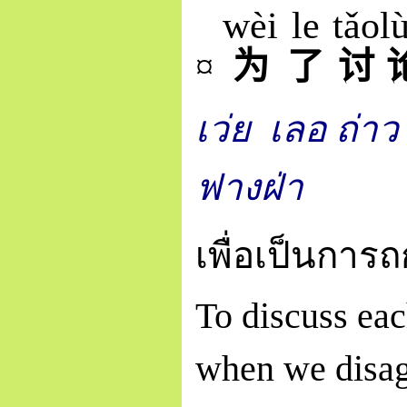
wèi
le
tǎo
l
¤
为
了
讨
เว่ย
เลอ
ถ่าว 
ฟางฝ่า
เพื่อเป็นการ
To discuss eac
when we disag