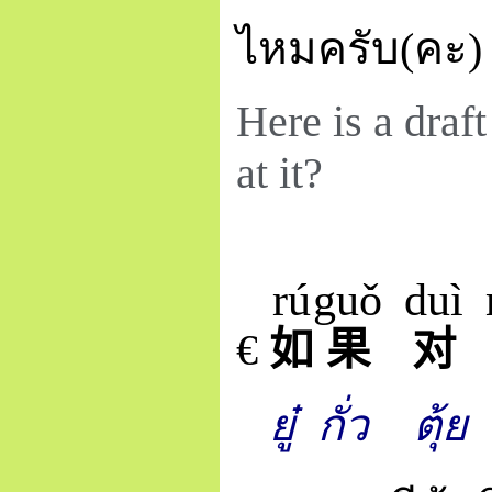
ไหมครับ(คะ)
Here is a draf
at it?
rú
guǒ
duì
€
如
果
对
ยู๋
กั่ว
ตุ้ย