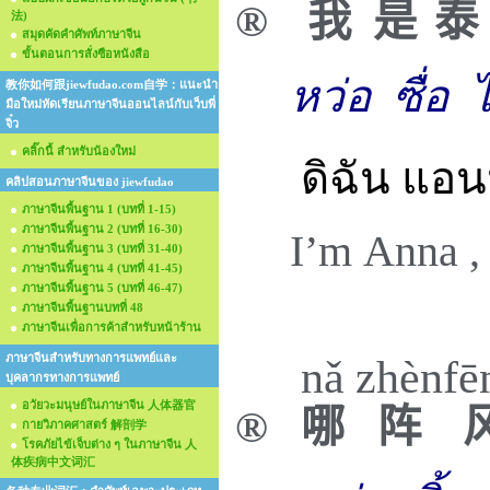
®
我
是
泰
法)
สมุดคัดคำศัพท์ภาษาจีน
ขั้นตอนการสั่งซือหนังสือ
หว่อ
ซื่อ
ไ
教你如何跟jiewfudao.com自学：แนะนำ
มือใหม่หัดเรียนภาษาจีนออนไลน์กับเว็บพี่
จิ๋ว
คลิ๊กนี้ สำหรับน้องใหม่
ดิฉัน แอ
คลิปสอนภาษาจีนของ jiewfudao
ภาษาจีนพื้นฐาน 1 (บทที่ 1-15)
ภาษาจีนพื้นฐาน 2 (บทที่ 16-30)
I’m Anna ,
ภาษาจีนพื้นฐาน 3 (บทที่ 31-40)
ภาษาจีนพื้นฐาน 4 (บทที่ 41-45)
ภาษาจีนพื้นฐาน 5 (บทที่ 46-47)
ภาษาจีนพื้นฐานบทที่ 48
ภาษาจีนเพื่อการค้าสำหรับหน้าร้าน
ภาษาจีนสำหรับทางการแพทย์และ
nǎ
zhèn
fē
บุคลากรทางการแพทย์
อวัยวะมนุษย์ในภาษาจีน 人体器官
®
哪
阵
กายวิภาคศาสตร์ 解剖学
โรคภัยไข้เจ็บต่าง ๆ ในภาษาจีน 人
体疾病中文词汇