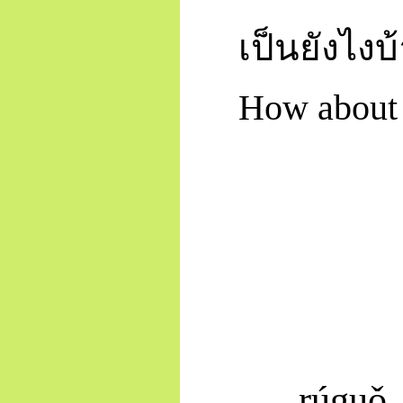
เป็นยังไงบ
How about 
rú
guǒ