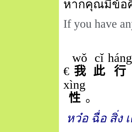
หากคุณมีข้อค
If you have an
wǒ
cǐ
háng
€
我
此
行
xìng
性
。
หว๋อ ฉื่อ สิ่ง
เ