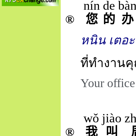
nín
de
bà
®
您
的
办
หนิน เตอะ 
ที่ทำงานคุ
Your office
wǒ
jiào
z
®
我
叫