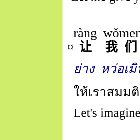
ràng
wǒ
me
¤
让
我
们
ย่าง
หว่อเมิ
ให้เราสมมติ
Let's imagine