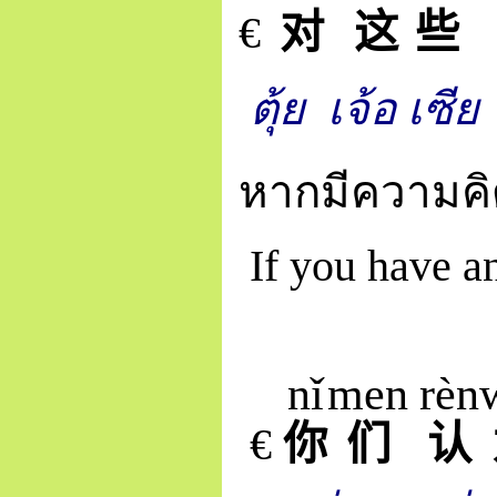
€
对
这
些
ตุ้ย
เจ้อ เซีย
หากมีความคิด
If you have a
nǐ
men
rèn
€
你
们
认