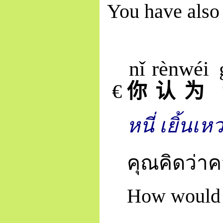
You have also
nǐ
rèn
wéi
€
你
认
为
หนี่ เยิ้นเห
คุณคิดว่าค
How would y