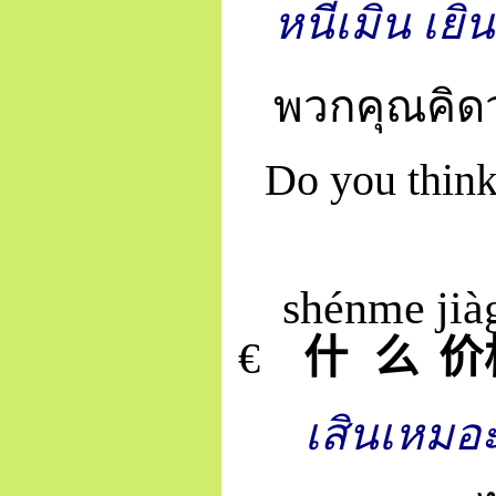
หนี่เมิน เยิ
พวกคุณคิด
Do you think
shén
me
jià
€
什
么
价
เสินเหมอ