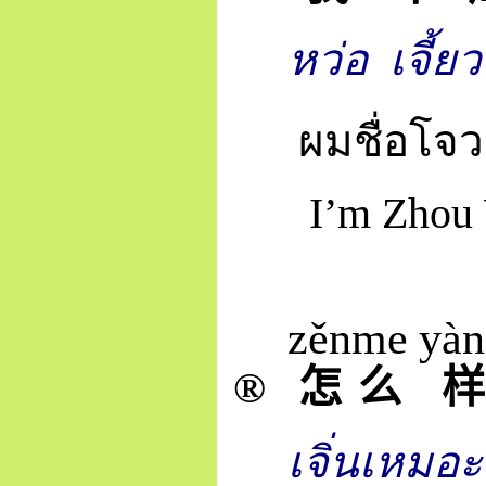
หว่อ
เจี้ยว
ผมชื่อโจว
I’m Zhou 
zěn
me
yàn
®
怎
么
样
เจิ่นเหมอะ