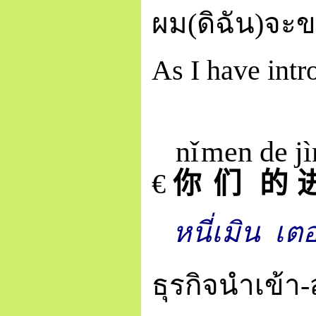
ผม(ดิฉัน)จะข
As I have intr
nǐ
men
de
jì
€
你
们
的
หนี่เมิน
เต
ธุรกิจนำเข้า