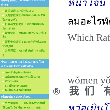
หน่า เจิ้น
各种专业词汇：คำศัพท์เฉพาะประเภท
ต่าง ๆ
汉语成语:สุภาษิตจีน A-Z
人与家庭词汇:หมวดมนุษย์และชีวิต
ลมอะไรพัดค
ในครอบครัว
社会与文化词汇：หมวดสังคมและ
วัฒนธรรม
饮食词汇 ：หมวดอาหารและเครื่อง
Which Raf
ดื่ม
贸易专业词汇：หมวดคำศัพท์เฉพาะ
ทางธุรกิจ
其他词汇：หมวดคำศัพท์เฉพาะอื่น
ๆ
中国吉祥象征108 สิ่งมิ่งมงคลจีน โดย
อ.ปิยะแสง จันทรวงศ์ไพศาล
เทพเจ้าสัญลักษณ์มงคล
wǒ
men
y
เครื่องหมายและเครื่องใช้มงคล
อักษรมงคล
สถาปัตยกรรมมงคล
®
我
们
ต้นไม้และดอกไม้มงคล
เนื้อหาอื่น ๆ ที่มีประโยชน์
中文常用句子：ประโยคภาษาจีนที่
หว่อเมินโ
ใช้บ่อยในวิชาชีพและสถานการณ์