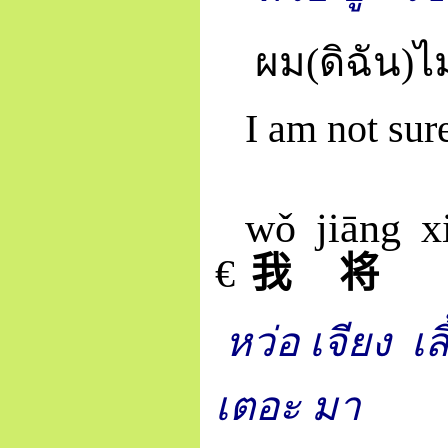
ผม(ดิฉัน)ไม
I am not sur
wǒ
jiāng
x
€
我
将
หว่อ เจียง
เส
เตอะ มา