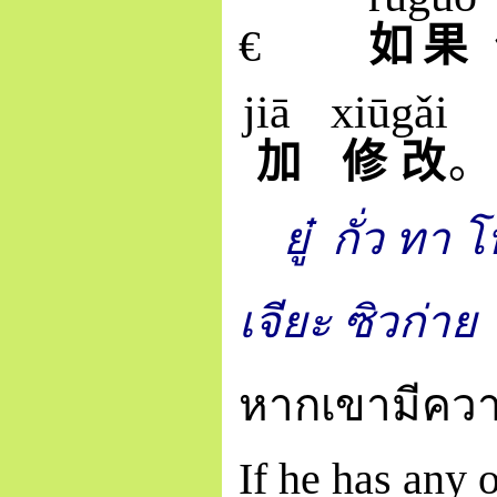
€
如
果
jiā
xiū
gǎi
加
修
改
。
ยู๋ กั่ว ทา 
เจียะ ซิวก่าย
หากเขามีความ
If he has any 