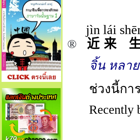
jìn
lái
shē
®
近
来
จิ้น หลาย เ
ช่วงนี้กา
Recently 