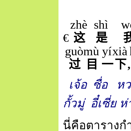
zhè
shì
w
€
这
是
guò
mù
yí
xià
过
目
一
下
,
เจ้อ
ซื่อ หว่
กั้วมู่
อี๋เซี่ย 
นี่คือตารางก