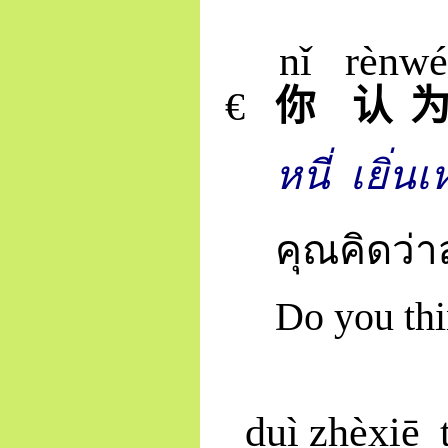
nǐ
rèn
wé
€
你
认
หนี่
เยิ่น
คุณคิดว่
Do you thi
duì
zhè
xiē