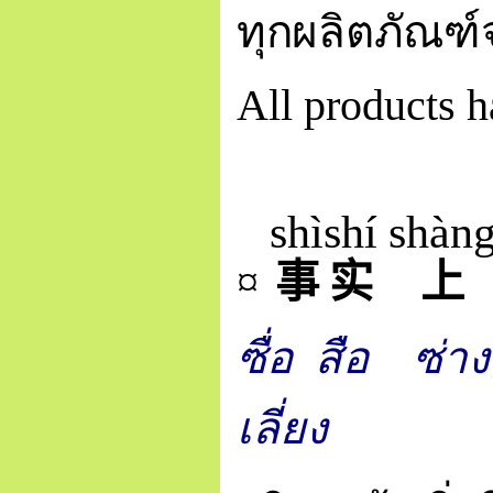
ทุกผลิตภัณฑ
All products h
shì
shí
shàn
¤
事
实
上
ซื่อ สือ ซ่าง
เลี่ยง