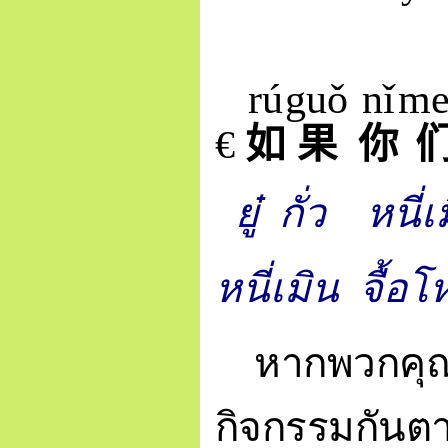
rú
guǒ
nǐ
me
€
如
果
你
ยู๋ กั่ว
หนี่เ
หนี่เมิน
จื้อโ
หากพวกคุณ
กิจกรรมกันต