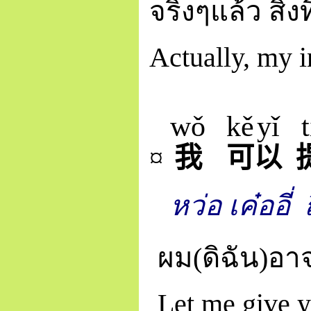
จริงๆแล้ว สิ
Actually, my i
wǒ
kě
yǐ
t
¤
我
可
以
หว่อ เค๋ออี่
ผม(ดิฉัน)อาจ
Let me give y