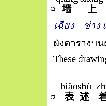
¤
墙
上
เฉียง
ซ่าง เ
ผังตารางบน
These drawing
biǎo
shù
zh
¤
表
述