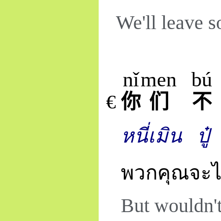
We'll leave so
nǐ
men
bú
€
你
们
不
หนี่เมิน
ปู๋
พวกคุณจะไม่พ
But wouldn't