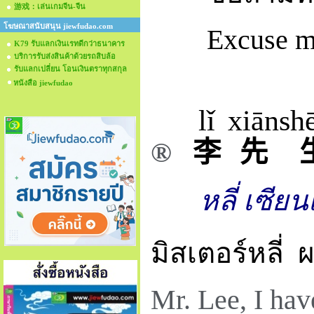
游戏：เล่นเกมจีน-จีน
โฆษณาสนับสนุน jiewfudao.com
Excuse m
K79 รับแลกเงินเรทดีกว่าธนาคาร
บริการรับส่งสินค้าด้วยรถสิบล้อ
รับแลกเปลี่ยน โอนเงินตราทุกสกุล
หนังสือ jiewfudao
lǐ
xiān
sh
®
李
先
หลี่ เซียน
มิสเตอร์หลี่
ผ
Mr. Lee, I hav