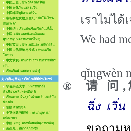
中国历史：ประวัติศาสตร์จีน
中国文化วัฒนธรรมจีน
中国地理ภูมิศาสตร์จีน
เราไม่ได้
准备祭祀食物及金纸：จัดโต๊ะไหว้-
พับกระดา
中国结：เรียนถักเชือกจีนกับ..พี่อั้ม
中医（泰) แพทย์แผนจีนและ
We had mor
สุขภาพ(บทความภาษาไทย)
中国节日：ประเพณีและเทศกาลจีน
中国古代服饰与发式：ทรงผมจีน
โบราณ
中文求职: ภาษาจีนสำหรับการสมัคร
งาน
qǐng
wèn
n
เรียนจีนผ่านบทความน่ารู้
好内容与网站：เว็บไซด์ที่มีประโยชน์
®
请
问
,
华侨崇圣大学：มหาวิทยาลัย
หัวเฉียวเฉลิมพระเกียรติ
เรียนภาษาจีนธุรกิจผ่านเเล็กเชอร์กับ
ฉิ่ง
เวิ่น
น้องตั๊ก
笔顺 ลำดับขีด
中英词典与翻译：พจนานุกรม /
แปลภาษา
中医（中）แพทย์แผนจีน(ภาษาจีน)
ขอถามหน่
画画儿：หัดวาดภาพจีน