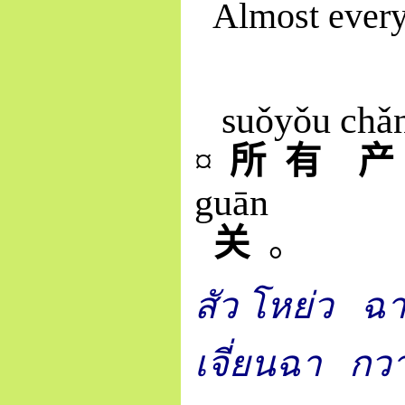
Almost every
suǒ
yǒu
chǎ
¤
所
有
产
guān
关
。
สัว โหย่ว
ฉา
เจี่ยนฉา
กว