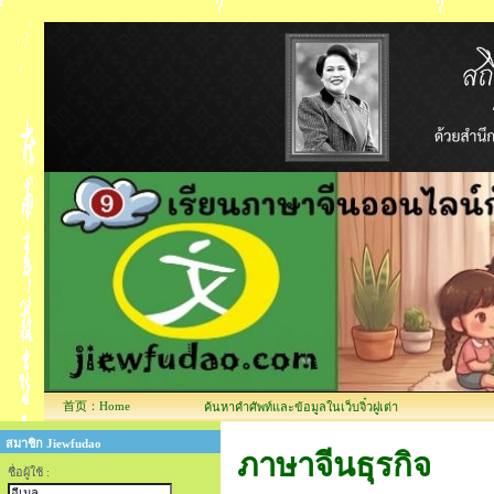
首页：Home
ค้นหาคำศัพท์และข้อมูลในเว็บจิ๋วฝูเต่า
สมาชิก Jiewfudao
ภาษาจีนธุรกิจ
ชื่อผู้ใช้ :