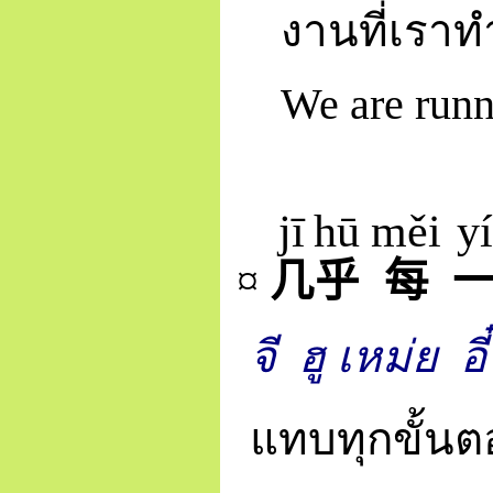
งานที่เราท
We are runn
jī
hū
měi
yí
¤
几
乎
每
จี
ฮู เหม่ย
อี๋
แทบทุกขั้นต