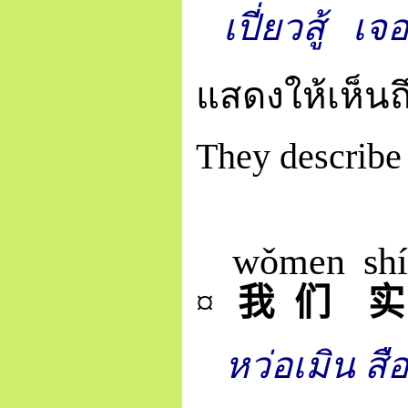
เปี่ยวสู้
เจ
แสดงให้เห็น
They describe 
wǒ
men
shí
¤
我
们
实
หว่อเมิน
สื