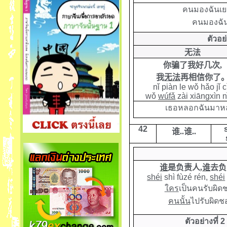
คนมองฉันเย
คนมองฉัน
ตัวอย
无法
你骗了我好几次,
我
无法
再相信你了
nǐ piàn le wǒ hǎo jǐ c
wǒ
wúfǎ
zài xiāngxìn nǐ
เธอหลอกฉันมาหลา
42
谁
..
谁
..
谁
是负责人
,
谁
去负
shéi
shì fùzé rén,
shéi
ใคร
เป็นคนรับผิด
คนนั้น
ไปรับผิดช
ตัวอย่างที่ 2