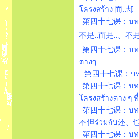
โครงสร้าง 而..却
第四十七课：บทที่4
第四十七课：บทที่47
ต่างๆ
第四十七课：บทที่4
第四十七课：บทที่4
โครงสร้างต่าง ๆ ท
第四十七课：บทที่4
不但ร่วมกับ还、
第四十七课：บทที่4