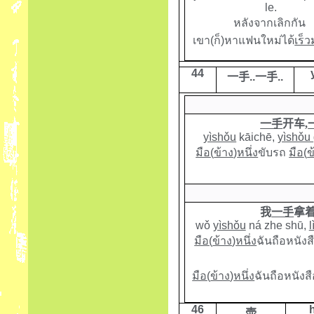
le.
หลังจากเลิกกัน
เขา(ก็)หาแฟนใหม่ได้
เร็
44
一手
..
一手
..
一手
开车,
yìshǒu
kāichē,
yìshǒu
มือ
(
ข้าง
)
หนึ่ง
ขับรถ
มือ
(
ข
我
一手
拿
wǒ
yìshǒu
ná zhe shū,
l
มือ
(
ข้าง
)
หนึ่ง
ฉันถือหนังสื
มือ
(
ข้าง
)
หนึ่ง
ฉันถือหนังสื
46
壶