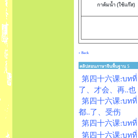
กาต้มน้ำ (ใช้แก๊ส)
« Back
คลิปสอนภาษาจีนพื้นฐาน 5
第四十六课:บทที่ 46
了、才会、再..也
第四十六课:บทที่ 46
都..了、受伤
第四十六课:บทที่ 46
第四十六课:บทที่ 46