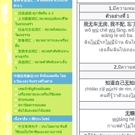
各种专业词汇：คำศัพท์เฉพาะประเภท
ต่าง ๆ
1.
มีความหมา
汉语成语:สุภาษิตจีน A-Z
ตัวอย่างที่ 1
人与家庭词汇:หมวดมนุษย์และชีวิต
,
,
我
无
车
无
房
我不配
忘
ในครอบครัว
wǒ
wú
chē
wú
fáng, wǒ
社会与文化词汇：หมวดสังคมและ
wàng le wǒ ba.
วัฒนธรรม
饮食词汇 ：หมวดอาหารและเครื่อง
ฉัน
ไม่มี
รถ
ไม่มี
บ้าน ฉันไ
ดื่ม
เธอลืมฉันไปเถอ
贸易专业词汇：หมวดคำศัพท์เฉพาะ
ทางธุรกิจ
其他词汇：หมวดคำศัพท์เฉพาะอื่น
2.
มีความห
ๆ
中国吉祥象征108 สิ่งมิ่งมงคลจีน โดย
อ.ปิยะแสง จันทรวงศ์ไพศาล
知道自己
无
知
zhīdào zìjǐ
wú
zhī de rén, 
เทพเจ้าสัญลักษณ์มงคล
เครื่องหมายและเครื่องใช้มงคล
คนที่รู้ว่าตัวเอง
ไม
อักษรมงคล
สถาปัตยกรรมมงคล
ต้นไม้และดอกไม้มงคล
无
糖
wú
táng hē
เนื้อหาอื่น ๆ ที่มีประโยชน์
กาแฟดำ
ไม่
ใ
中文常用句子：ประโยคภาษาจีนที่
ใช้บ่อยในวิชาชีพและสถานการณ์