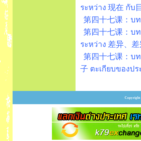
ระหว่าง 现在 กั
第四十七课：บทที่
第四十七课：บทที่47
ระหว่าง 差异、差
第四十七课：บทที
子 ตะเกียบของประเ
Copyright 