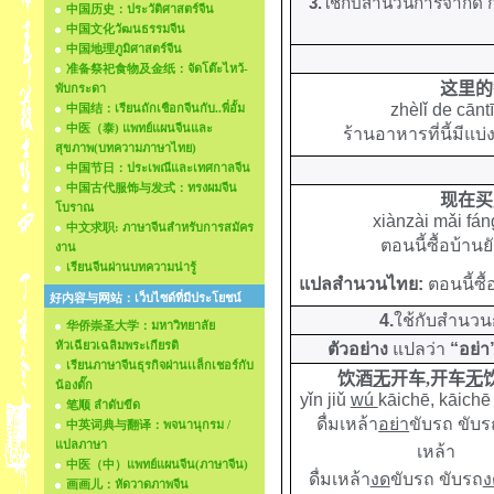
3.
ใช้กับสำนวนการจำกัด
中国历史：ประวัติศาสตร์จีน
中国文化วัฒนธรรมจีน
中国地理ภูมิศาสตร์จีน
准备祭祀食物及金纸：จัดโต๊ะไหว้-
这里的
พับกระดา
zhèlǐ de cānt
中国结：เรียนถักเชือกจีนกับ..พี่อั้ม
中医（泰) แพทย์แผนจีนและ
ร้านอาหารที่นี้มีแบ่ง
สุขภาพ(บทความภาษาไทย)
中国节日：ประเพณีและเทศกาลจีน
中国古代服饰与发式：ทรงผมจีน
现在买
โบราณ
xiànzài mǎi fán
中文求职: ภาษาจีนสำหรับการสมัคร
ตอนนี้ซื้อบ้านยัง
งาน
เรียนจีนผ่านบทความน่ารู้
แปลสำนวนไทย:
ตอนนี้ซื้อ
好内容与网站：เว็บไซด์ที่มีประโยชน์
4.
ใช้กับสำนว
华侨崇圣大学：มหาวิทยาลัย
หัวเฉียวเฉลิมพระเกียรติ
ตัวอย่าง
แปลว่า
“อย่า
เรียนภาษาจีนธุรกิจผ่านเเล็กเชอร์กับ
饮酒
无
开车
,
开车
无
น้องตั๊ก
yǐn jiǔ
wú
kāichē, kāich
笔顺 ลำดับขีด
ดื่มเหล้า
อย่า
ขับรถ ขับร
中英词典与翻译：พจนานุกรม /
แปลภาษา
เหล้า
中医（中）แพทย์แผนจีน(ภาษาจีน)
ดื่มเหล้า
งด
ขับรถ ขับรถ
ง
画画儿：หัดวาดภาพจีน