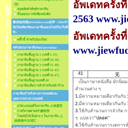
อัพเดทครั้งที่
法)
สมุดคัดคำศัพท์ภาษาจีน
ขั้นตอนการสั่งซือหนังสือ
2563 www.j
教你如何跟jiewfudao.com自学：แนะนำ
มือใหม่หัดเรียนภาษาจีนออนไลน์กับเว็บพี่
จิ๋ว
อัพเดทครั้งที่
คลิ๊กนี้ สำหรับน้องใหม่
www.jiewfu
คลิปสอนภาษาจีนของ jiewfudao
ภาษาจีนพื้นฐาน 1 (บทที่ 1-15)
ภาษาจีนพื้นฐาน 2 (บทที่ 16-30)
ภาษาจีนพื้นฐาน 3 (บทที่ 31-40)
ภาษาจีนพื้นฐาน 4 (บทที่ 41-45)
41
无
ภาษาจีนพื้นฐาน 5 (บทที่ 46-47)
ภาษาจีนพื้นฐานบทที่ 48
เป็นภาษาหนังสือ มักนิยม
ภาษาจีนเพื่อการค้าสำหรับหน้าร้าน
สำนวนต่าง ๆ
ภาษาจีนสำหรับทางการแพทย์และ
1.
มีความหมายเดียวกันกับ
บุคลากรทางการแพทย์
2.
มีความหมายเดียวกันกับ
อวัยวะมนุษย์ในภาษาจีน 人体器官
3.
ใช้กับสำนวนการจำกัด 
กายวิภาคศาสตร์ 解剖学
โรคภัยไข้เจ็บต่าง ๆ ในภาษาจีน 人
ๆ แปลว่า
“ปลอด”
体疾病中文词汇
4.
ใช้กับสำนวนการงดการห