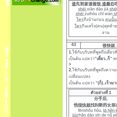
谁
先到家谁做饭
,
谁
最
后
shéi
xiān dào jiā
shé
shéi
zuìhòu chī wán
sh
ใคร
ถึงบ้านก่อน
คนนั้น
ใคร
กินเสร็จ(คน)สุดท้า
จาน
43
很快就
..
1.
ใช้กับบริบทที่พูดถึงเดี่ยว
เป็นต้น แปลว่า
“เดี๋ยว..ก็”
ทบ
>
2.
ใช้กับบริบทที่พูดถึงคว
เปลี่ยนแปลง
เป็นต้น แปลว่า
“(ก็)..เร็วม
ตัวอย่างที่ 1
分手后
,
他
很快就
找到
新的
女朋
fēnshǒu hòu,
tā hěn 
jiù
zhǎo dào xīn de nǚ 