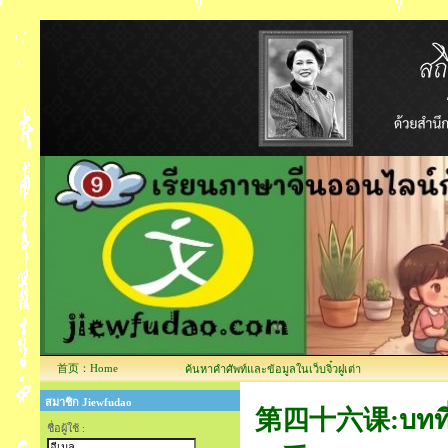
首页：Home
ค้นหาคำศัพท์และข้อมูลในเว็บจิ๋วฝูเต่า
สมาชิก Jiewfudao
第四十六课:บทที่ 4
ชื่อผู้ใช้ :