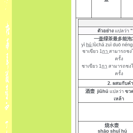
ตัวอย่าง
แปลว่า
“
一
壶
绿
茶最多能泡
yì
hú
lǜchá zuì duō néng
ชาเขียว 1
กา
สามารถชงไ
ครั้ง
ชาเขียว 1
กา
สามารถชงได
ครั้ง
2. ผสมกับ
酒壶
jiǔhú
แปลว่า
ขวด
เหล้า
烧水壶
shāo shuǐ hú