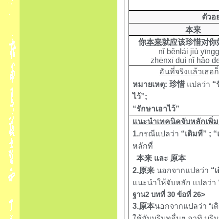
ตัวอ
本来
你
本来
就应该珍惜对你
nǐ
běnlái
jiù yīng
zhēnxī duì nǐ hǎo de
อันที่จริงแล้ว
เธอก
หมายเหตุ:
珍惜
แปลว่า
“
ไว้”;
“รักษาเอาไว้”
แนะนำเทคนิคจับหลักเพิ่ม
1.
กรณีแปลว่า
“เดิมที” ; “
หลักที่
本来
และ
原本
2.
原来
นอกจากแปลว่า
“เ
แนะนำให้จับหลัก แปลว่า
ฐาน2 บทที่ 30 ข้อที่ 26>
3.
原本
นอกจากแปลว่า
“เด
ใช้กับบริบทอื่นๆ อาทิ บร