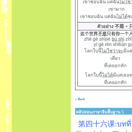
เขาชอบฉัน แต่ฉัน
ไม่ใช่
เขามาก
เขาชอบฉัน แต่ฉัน
ไม่ได้
ช
ตัวอย่าง
不是
+
这个世界
不是
只有你一个
zhè gè shìjiè
bú shì
zhǐ
yí gè rén shīliàn g
โลกใบนี้
ไม่ใช่ว่าจะ
มีแ
เดียว
ที่เคยอกหัก
โลกใบนี้
ไม่ได้
มีแค่เธอ
ที่เคยอกหัก
« Back
คลิปสอนภาษาจีนพื้นฐาน 5
第四十六课:บทที่ 46