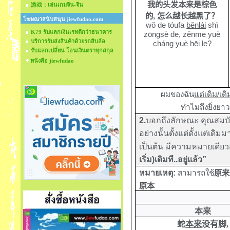
我的头发
本来
是棕色
游戏：เล่นเกมจีน-จีน
的
,
怎么越长越黑了？
โฆษณาสนับสนุน jiewfudao.com
wǒ de tóufa
běnlái
shì
K79 รับแลกเงินเรทดีกว่าธนาคาร
zōngsè de, zěnme yuè
บริการรับส่งสินค้าด้วยรถสิบล้อ
cháng yuè hēi le
?
รับแลกเปลี่ยน โอนเงินตราทุกสกุล
หนังสือ jiewfudao
ผมของฉัน
แต่เดิม/เดิ
ทำไมถึงยิ่งยาวย
2.
บอกถึงลักษณะ คุณสมบัต
อย่างนั้นตั้งแต่ดั้งแต่เดิมมา
เป็นต้น มีความหมายเดียว
เริ่ม)เดิมที..อยู่แล้ว”
หมายเหตุ:
สามารถใช้
原来
原本
本来
蛇
本来
没有脚,