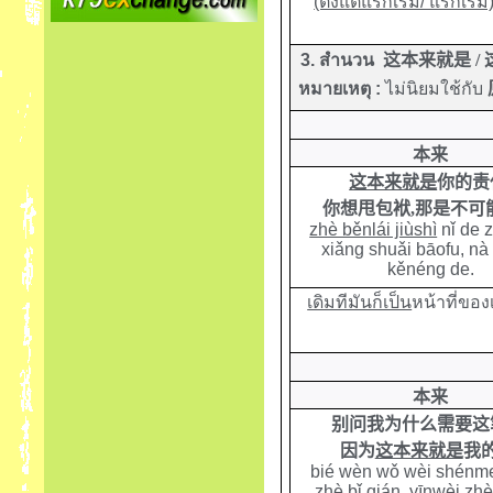
(ตั้งแต่แรกเริ่ม/ แรกเริ่ม
3. สำนวน
这本来就是
/
หมายเหตุ :
ไม่นิยมใช้กับ
本来
这本来就是
你的
责
你想甩包袱
,
那是不可
zhè běnlái jiùshì
nǐ de z
xiǎng shuǎi bāofu, nà
kěnéng de.
เดิมทีมันก็เป็น
หน้าที่ขอ
本来
别问我为什么需要这
因为
这本来就是
我的
bié wèn wǒ wèi shénm
zhè bǐ qián, yīnwèi
zhè