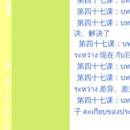
第四十七课：บทที่47
第四十七课：บทที่
第四十七课：บทที่
决、解决了
第四十七课：บทที่47
ระหว่าง 现在 กั
第四十七课：บทที่
第四十七课：บทที่47
ระหว่าง 差异、差
第四十七课：บทที
子 ตะเกียบของประเ