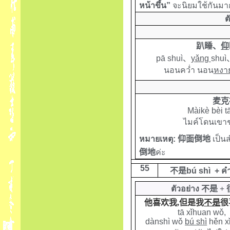
หน้า
ขึ้น
”
จะนิยมใช้กันมา
ต
趴睡、
仰
pā shuì
、
yǎng
shuì
นอนคว่ำ นอน
หงา
麦克
M
àikè bèi t
ไมค์โดนเขาช
หมายเหตุ:
仰面倒地
เป็น
倒地
ค่ะ
5
5
不是
bú shì
+
คำ
ตัวอย่าง
不是
+
他喜欢我,但是我
不是
很
tā xǐhuan wǒ,
dànshì wǒ
bú shì
hěn xǐ