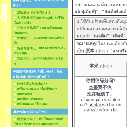
各种专业词汇：คำศัพท์เฉพาะประเภท
อย่างแน่นอน มีความหมายเ
ต่าง ๆ
แล้ว(เดิมที)”; “อันที่จริงแล้
汉语成语:สุภาษิตจีน A-Z
人与家庭词汇:หมวดมนุษย์และชีวิต
1.
ใช้กับบริบทที่แสดงถึง
ในครอบครัว
社会与文化词汇：หมวดสังคมและ
เปลี่ยนแปลงแผนการณ์เดิมที
วัฒนธรรม
แปลว่า
“แต่เดิม”;“เดิมที”
饮食词汇 ：หมวดอาหารและเครื่อง
หมายเหตุ:
ในขณะเดียวกั
ดื่ม
贸易专业词汇：หมวดคำศัพท์เฉพาะ
เป็น
原本
แปลว่า
“แรกเริ่
ทางธุรกิจ
其他词汇：หมวดคำศัพท์เฉพาะอื่น
ๆ
本来
แปลว่า
中国吉祥象征108 สิ่งมิ่งมงคลจีน โดย
อ.ปิยะแสง จันทรวงศ์ไพศาล
你相信缘分吗
?
เทพเจ้าสัญลักษณ์มงคล
本来
我不信
,
เครื่องหมายและเครื่องใช้มงคล
现在我信了
。
อักษรมงคล
สถาปัตยกรรมมงคล
nǐ xiāngxìn yuánfèn
ต้นไม้และดอกไม้มงคล
ma?
běnlái
wǒ bú xìn,
xiànzài wǒ xìn le.
เนื้อหาอื่น ๆ ที่มีประโยชน์
中文常用句子：ประโยคภาษาจีนที่
ใช้บ่อยในวิชาชีพและสถานการณ์