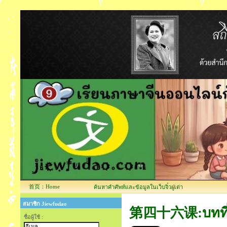
首页：Home
ค้นหาคำศัพท์และข้อมูลในเว็บจิ๋วฝูเต่า
สมาชิก Jiewfudao
第四十六课:บทที่ 
ชื่อผู้ใช้ :