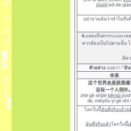
jiùshì
wǒ de qián
อย่าถามฉันว่าทำไมถึงต้
4.
แสดงถึงตรรกะและเหตุผ
ควรต้องเป็นไปตามนั้น
มีคว
ตัวอย่าง
แปลว่า
“อันท
本来
这个世界
本来
就是痛
没有
一个人
例外
zhè gè shìjiè
běnlái
jiùs
de, méiyǒu yí gè rén 
โลกใบนี้
อันที่จริงแล้ว(เ
อันที่จริงแล้ว
โลกใบนี้
เ