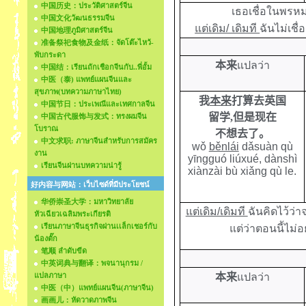
中国历史：ประวัติศาสตร์จีน
เธอเชื่อในพรห
中国文化วัฒนธรรมจีน
แต่เดิม/ เดิมที
ฉันไม่เชื่
中国地理ภูมิศาสตร์จีน
准备祭祀食物及金纸：จัดโต๊ะไหว้-
พับกระดา
本来
แปลว่า
中国结：เรียนถักเชือกจีนกับ..พี่อั้ม
中医（泰) แพทย์แผนจีนและ
สุขภาพ(บทความภาษาไทย)
我
本来
打算去英国
中国节日：ประเพณีและเทศกาลจีน
留学,但是现在
中国古代服饰与发式：ทรงผมจีน
โบราณ
不想去了。
中文求职: ภาษาจีนสำหรับการสมัคร
wǒ
běnlái
dǎsuàn qù
งาน
yīngguó liúxué, dànshì
เรียนจีนผ่านบทความน่ารู้
xiànzài
bù xiǎng qù le.
好内容与网站：เว็บไซด์ที่มีประโยชน์
华侨崇圣大学：มหาวิทยาลัย
แต่เดิม/เดิมที
ฉันคิดไว้ว่
หัวเฉียวเฉลิมพระเกียรติ
เรียนภาษาจีนธุรกิจผ่านเเล็กเชอร์กับ
แต่ว่าตอนนี้ไม่
น้องตั๊ก
笔顺 ลำดับขีด
中英词典与翻译：พจนานุกรม /
แปลภาษา
本来
แปลว่า
中医（中）แพทย์แผนจีน(ภาษาจีน)
画画儿：หัดวาดภาพจีน