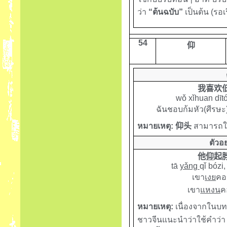
ว่า
“ต้นฉบับ”
เป็นต้น (ร
54
仰
我喜欢
wǒ xǐhuan dītó
ฉันชอบก้มหัว(ศีรษ
หมายเหตุ
:
仰头
สามารถใ
ตัวอ
他
仰
起
tā
yǎng
qǐ bózi
,
เขา
เงย
คอ
เขา
แหงน
ค
หมายเหตุ:
เนื่องจากในบทเ
ชาวจีนแนะนำว่าใช้คำว่า