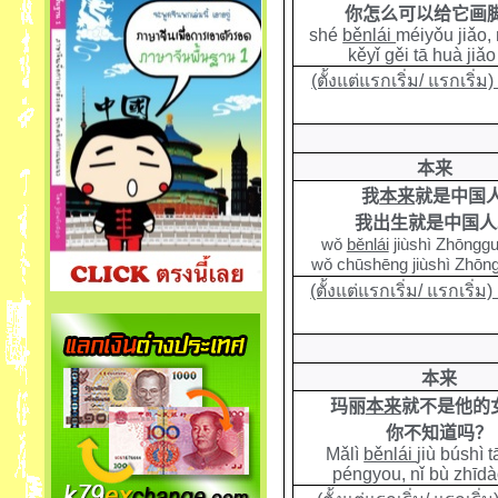
你怎么可以给它画
shé
běnlái
méiyǒu jiǎo,
kěyǐ gěi tā huà jiǎ
(ตั้งแต่แรกเริ่ม/ แรกเริ่ม)
本来
我
本来
就
是中国
我出生就
是中国人
wǒ
běnlái
jiùshì
Z
hōnggu
wǒ chūshēng jiùshì
Z
hōng
(ตั้งแต่แรกเริ่ม/ แรกเริ่ม)
本来
玛丽
本来
就不是他的
你不知道吗？
M
ǎlì
běnlái
jiù búshì 
péngyou
,
nǐ bù zhīd