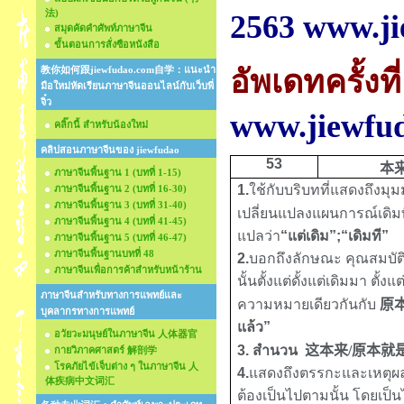
法)
2563 www.j
สมุดคัดคำศัพท์ภาษาจีน
ขั้นตอนการสั่งซือหนังสือ
教你如何跟jiewfudao.com自学：แนะนำ
อัพเดทครั้งที่
มือใหม่หัดเรียนภาษาจีนออนไลน์กับเว็บพี่
จิ๋ว
www.jiewfu
คลิ๊กนี้ สำหรับน้องใหม่
คลิปสอนภาษาจีนของ jiewfudao
5
3
本
ภาษาจีนพื้นฐาน 1 (บทที่ 1-15)
1.
ใช้กับบริบทที่แสดงถึงม
ภาษาจีนพื้นฐาน 2 (บทที่ 16-30)
ภาษาจีนพื้นฐาน 3 (บทที่ 31-40)
เปลี่ยนแปลงแผนการณ์เดิมที่
ภาษาจีนพื้นฐาน 4 (บทที่ 41-45)
แปลว่า
“แต่เดิม”;“เดิมที”
ภาษาจีนพื้นฐาน 5 (บทที่ 46-47)
ภาษาจีนพื้นฐานบทที่ 48
2.
บอกถึงลักษณะ คุณสมบัติ
ภาษาจีนเพื่อการค้าสำหรับหน้าร้าน
นั้นตั้งแต่ดั้งแต่เดิมมา ตั้งแ
ภาษาจีนสำหรับทางการแพทย์และ
ความหมายเดียวกันกับ
原
บุคลากรทางการแพทย์
แล้ว”
อวัยวะมนุษย์ในภาษาจีน 人体器官
3.
สำนวน
这本来
/
原本就
กายวิภาคศาสตร์ 解剖学
โรคภัยไข้เจ็บต่าง ๆ ในภาษาจีน 人
4.
แสดงถึงตรรกะและเหตุผลท
体疾病中文词汇
ต้องเป็นไปตามนั้น โดยเป