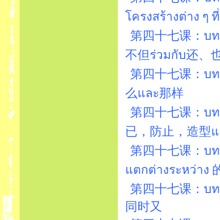
โครงสร้างต่าง ๆ ท
第四十七课：บทที่4
不但ร่วมกับ还、
第四十七课：บทที่4
么และ那样
第四十七课：บทที่4
已，防止，造型แ
第四十七课：บทที่4
แตกต่างระหว่า
第四十七课：บทที่4
同时又