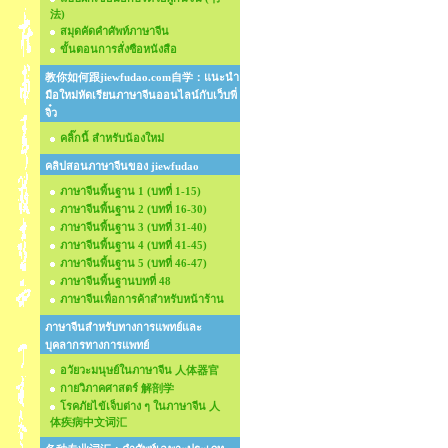
法)
สมุดคัดคำศัพท์ภาษาจีน
ขั้นตอนการสั่งซือหนังสือ
教你如何跟jiewfudao.com自学：แนะนำ
มือใหม่หัดเรียนภาษาจีนออนไลน์กับเว็บพี่
จิ๋ว
คลิ๊กนี้ สำหรับน้องใหม่
คลิปสอนภาษาจีนของ jiewfudao
ภาษาจีนพื้นฐาน 1 (บทที่ 1-15)
ภาษาจีนพื้นฐาน 2 (บทที่ 16-30)
ภาษาจีนพื้นฐาน 3 (บทที่ 31-40)
ภาษาจีนพื้นฐาน 4 (บทที่ 41-45)
ภาษาจีนพื้นฐาน 5 (บทที่ 46-47)
ภาษาจีนพื้นฐานบทที่ 48
ภาษาจีนเพื่อการค้าสำหรับหน้าร้าน
ภาษาจีนสำหรับทางการแพทย์และ
บุคลากรทางการแพทย์
อวัยวะมนุษย์ในภาษาจีน 人体器官
กายวิภาคศาสตร์ 解剖学
โรคภัยไข้เจ็บต่าง ๆ ในภาษาจีน 人
体疾病中文词汇