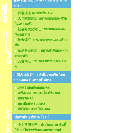
各种专业词汇：คำศัพท์เฉพาะประเภท
ต่าง ๆ
汉语成语:สุภาษิตจีน A-Z
人与家庭词汇:หมวดมนุษย์และชีวิต
ในครอบครัว
社会与文化词汇：หมวดสังคมและ
วัฒนธรรม
饮食词汇 ：หมวดอาหารและเครื่อง
ดื่ม
贸易专业词汇：หมวดคำศัพท์เฉพาะ
ทางธุรกิจ
其他词汇：หมวดคำศัพท์เฉพาะอื่น
ๆ
中国吉祥象征108 สิ่งมิ่งมงคลจีน โดย
อ.ปิยะแสง จันทรวงศ์ไพศาล
เทพเจ้าสัญลักษณ์มงคล
เครื่องหมายและเครื่องใช้มงคล
อักษรมงคล
สถาปัตยกรรมมงคล
ต้นไม้และดอกไม้มงคล
เนื้อหาอื่น ๆ ที่มีประโยชน์
中文常用句子：ประโยคภาษาจีนที่
ใช้บ่อยในวิชาชีพและสถานการณ์