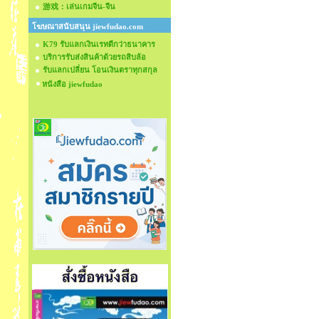
游戏：เล่นเกมจีน-จีน
โฆษณาสนับสนุน jiewfudao.com
K79 รับแลกเงินเรทดีกว่าธนาคาร
บริการรับส่งสินค้าด้วยรถสิบล้อ
รับแลกเปลี่ยน โอนเงินตราทุกสกุล
หนังสือ jiewfudao