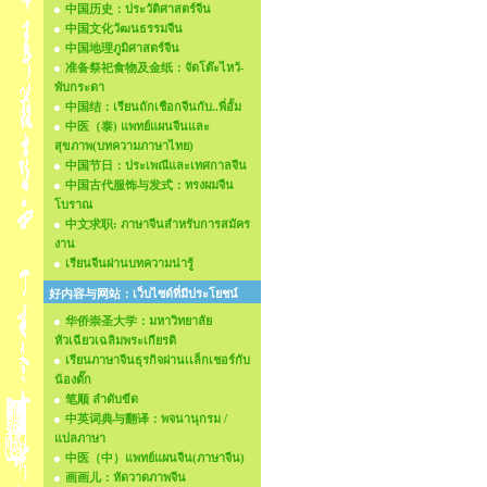
中国历史：ประวัติศาสตร์จีน
中国文化วัฒนธรรมจีน
中国地理ภูมิศาสตร์จีน
准备祭祀食物及金纸：จัดโต๊ะไหว้-
พับกระดา
中国结：เรียนถักเชือกจีนกับ..พี่อั้ม
中医（泰) แพทย์แผนจีนและ
สุขภาพ(บทความภาษาไทย)
中国节日：ประเพณีและเทศกาลจีน
中国古代服饰与发式：ทรงผมจีน
โบราณ
中文求职: ภาษาจีนสำหรับการสมัคร
งาน
เรียนจีนผ่านบทความน่ารู้
好内容与网站：เว็บไซด์ที่มีประโยชน์
华侨崇圣大学：มหาวิทยาลัย
หัวเฉียวเฉลิมพระเกียรติ
เรียนภาษาจีนธุรกิจผ่านเเล็กเชอร์กับ
น้องตั๊ก
笔顺 ลำดับขีด
中英词典与翻译：พจนานุกรม /
แปลภาษา
中医（中）แพทย์แผนจีน(ภาษาจีน)
画画儿：หัดวาดภาพจีน