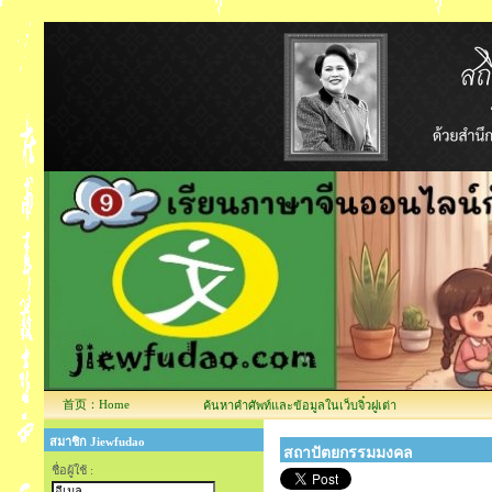
首页：Home
ค้นหาคำศัพท์และข้อมูลในเว็บจิ๋วฝูเต่า
สมาชิก Jiewfudao
สถาปัตยกรรมมงคล
ชื่อผู้ใช้ :