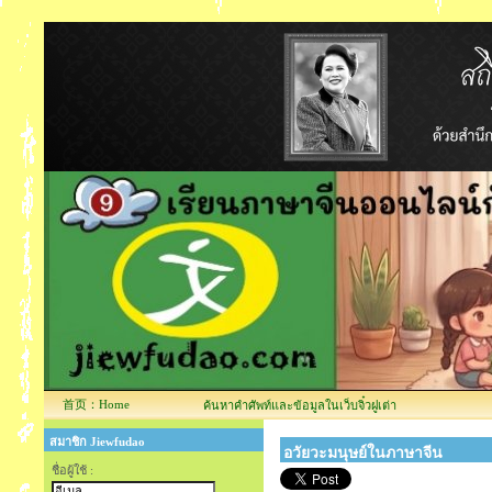
首页：Home
ค้นหาคำศัพท์และข้อมูลในเว็บจิ๋วฝูเต่า
สมาชิก Jiewfudao
อวัยวะมนุษย์ในภาษาจีน
ชื่อผู้ใช้ :