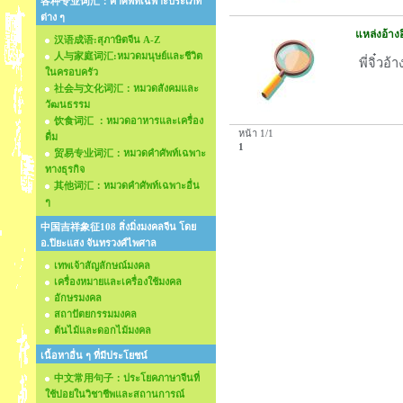
各种专业词汇：คำศัพท์เฉพาะประเภท
ต่าง ๆ
แหล่งอ้าง
汉语成语:สุภาษิตจีน A-Z
人与家庭词汇:หมวดมนุษย์และชีวิต
พี่จิ๋วอ
ในครอบครัว
社会与文化词汇：หมวดสังคมและ
วัฒนธรรม
饮食词汇 ：หมวดอาหารและเครื่อง
หน้า 1/1
ดื่ม
1
贸易专业词汇：หมวดคำศัพท์เฉพาะ
ทางธุรกิจ
其他词汇：หมวดคำศัพท์เฉพาะอื่น
ๆ
中国吉祥象征108 สิ่งมิ่งมงคลจีน โดย
อ.ปิยะแสง จันทรวงศ์ไพศาล
เทพเจ้าสัญลักษณ์มงคล
เครื่องหมายและเครื่องใช้มงคล
อักษรมงคล
สถาปัตยกรรมมงคล
ต้นไม้และดอกไม้มงคล
เนื้อหาอื่น ๆ ที่มีประโยชน์
中文常用句子：ประโยคภาษาจีนที่
ใช้บ่อยในวิชาชีพและสถานการณ์