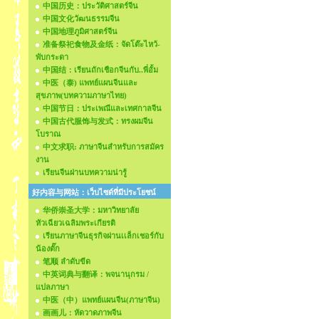
中国历史：ประวัติศาสตร์จีน
中国文化วัฒนธรรมจีน
中国地理ภูมิศาสตร์จีน
准备祭祀食物及金纸：จัดโต๊ะไหว้-
พับกระดา
中国结：เรียนถักเชือกจีนกับ..พี่อั้ม
中医（泰) แพทย์แผนจีนและ
สุขภาพ(บทความภาษาไทย)
中国节日：ประเพณีและเทศกาลจีน
中国古代服饰与发式：ทรงผมจีน
โบราณ
中文求职: ภาษาจีนสำหรับการสมัคร
งาน
เรียนจีนผ่านบทความน่ารู้
好内容与网站：เว็บไซด์ที่มีประโยชน์
华侨崇圣大学：มหาวิทยาลัย
หัวเฉียวเฉลิมพระเกียรติ
เรียนภาษาจีนธุรกิจผ่านเเล็กเชอร์กับ
น้องตั๊ก
笔顺 ลำดับขีด
中英词典与翻译：พจนานุกรม /
แปลภาษา
中医（中）แพทย์แผนจีน(ภาษาจีน)
画画儿：หัดวาดภาพจีน