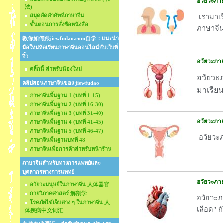
อวัยวะภา
法)
สมุดคัดคำศัพท์ภาษาจีน
เรามาเร
ขั้นตอนการสั่งซือหนังสือ
ภาษาจีน
教你如何跟jiewfudao.com自学：แนะนำ
มือใหม่หัดเรียนภาษาจีนออนไลน์กับเว็บพี่
จิ๋ว
อวัยวะภาย
คลิ๊กนี้ สำหรับน้องใหม่
อวัยวะภ
คลิปสอนภาษาจีนของ jiewfudao
มาเรียนร
ภาษาจีนพื้นฐาน 1 (บทที่ 1-15)
ภาษาจีนพื้นฐาน 2 (บทที่ 16-30)
ภาษาจีนพื้นฐาน 3 (บทที่ 31-40)
อวัยวะภาย
ภาษาจีนพื้นฐาน 4 (บทที่ 41-45)
ภาษาจีนพื้นฐาน 5 (บทที่ 46-47)
อวัยวะภา
ภาษาจีนพื้นฐานบทที่ 48
ภาษาจีนเพื่อการค้าสำหรับหน้าร้าน
ภาษาจีนสำหรับทางการแพทย์และ
บุคลากรทางการแพทย์
อวัยวะภา
อวัยวะมนุษย์ในภาษาจีน 人体器官
กายวิภาคศาสตร์ 解剖学
อวัยวะภ
โรคภัยไข้เจ็บต่าง ๆ ในภาษาจีน 人
เลือด" ก
体疾病中文词汇