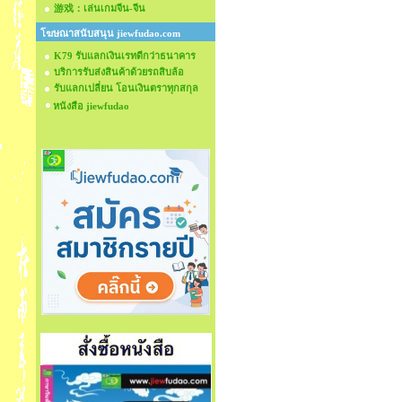
游戏：เล่นเกมจีน-จีน
โฆษณาสนับสนุน jiewfudao.com
K79 รับแลกเงินเรทดีกว่าธนาคาร
บริการรับส่งสินค้าด้วยรถสิบล้อ
รับแลกเปลี่ยน โอนเงินตราทุกสกุล
หนังสือ jiewfudao