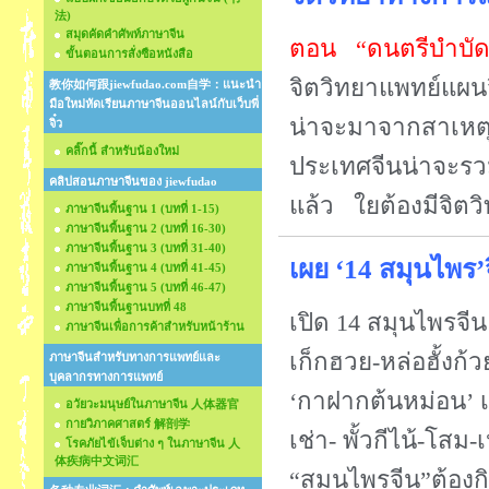
法)
สมุดคัดคำศัพท์ภาษาจีน
ตอน “ดนตรีบำบัด” 
ขั้นตอนการสั่งซือหนังสือ
จิตวิทยาแพทย์แผ
教你如何跟jiewfudao.com自学：แนะนำ
มือใหม่หัดเรียนภาษาจีนออนไลน์กับเว็บพี่
น่าจะมาจากสาเหต
จิ๋ว
คลิ๊กนี้ สำหรับน้องใหม่
ประเทศจีนน่าจะรวม
คลิปสอนภาษาจีนของ jiewfudao
แล้ว ใยต้องมีจิตว
ภาษาจีนพื้นฐาน 1 (บทที่ 1-15)
ภาษาจีนพื้นฐาน 2 (บทที่ 16-30)
ภาษาจีนพื้นฐาน 3 (บทที่ 31-40)
เผย ‘14 สมุนไพร
ภาษาจีนพื้นฐาน 4 (บทที่ 41-45)
ภาษาจีนพื้นฐาน 5 (บทที่ 46-47)
ภาษาจีนพื้นฐานบทที่ 48
เปิด 14 สมุนไพรจี
ภาษาจีนเพื่อการค้าสำหรับหน้าร้าน
เก็กฮวย-หล่อฮั้งก้
ภาษาจีนสำหรับทางการแพทย์และ
บุคลากรทางการแพทย์
‘กาฝากต้นหม่อน’ เ
อวัยวะมนุษย์ในภาษาจีน 人体器官
กายวิภาคศาสตร์ 解剖学
เช่า- พั้วกีไน้-โสม
โรคภัยไข้เจ็บต่าง ๆ ในภาษาจีน 人
体疾病中文词汇
“สมุนไพรจีน”ต้องก