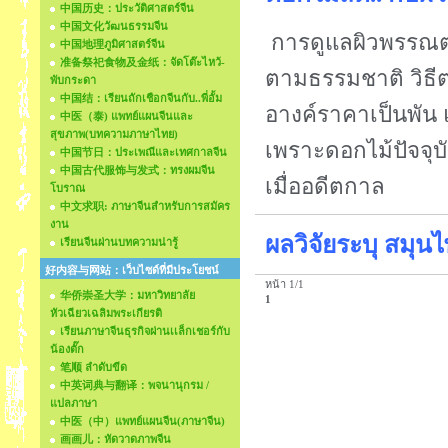
中国历史：ประวัติศาสตร์จีน
中国文化วัฒนธรรมจีน
การดูแลผิวพรรณตา
中国地理ภูมิศาสตร์จีน
准备祭祀食物及金纸：จัดโต๊ะไหว้-
ตามธรรมชาติ วิธีต
พับกระดา
中国结：เรียนถักเชือกจีนกับ..พี่อั้ม
อางค์ราคาเป็นพัน
中医（泰) แพทย์แผนจีนและ
สุขภาพ(บทความภาษาไทย)
เพราะดอกไม้ปัจจุ
中国节日：ประเพณีและเทศกาลจีน
中国古代服饰与发式：ทรงผมจีน
เมื่ออดีตกาล
โบราณ
中文求职: ภาษาจีนสำหรับการสมัคร
งาน
ผลวิจัยระบุ สมุน
เรียนจีนผ่านบทความน่ารู้
好内容与网站：เว็บไซด์ที่มีประโยชน์
หน้า 1/1
华侨崇圣大学：มหาวิทยาลัย
1
หัวเฉียวเฉลิมพระเกียรติ
เรียนภาษาจีนธุรกิจผ่านเเล็กเชอร์กับ
น้องตั๊ก
笔顺 ลำดับขีด
中英词典与翻译：พจนานุกรม /
แปลภาษา
中医（中）แพทย์แผนจีน(ภาษาจีน)
画画儿：หัดวาดภาพจีน