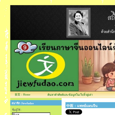
首页：Home
ค้นหาคำศัพท์และข้อมูลในเว็บจิ๋วฝูเต่า
สมาชิก Jiewfudao
中医：แพทย์แผนจีน
ชื่อผู้ใช้ :