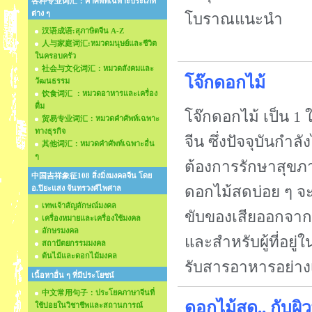
各种专业词汇：คำศัพท์เฉพาะประเภท
ต่าง ๆ
โบราณแนะนำ
汉语成语:สุภาษิตจีน A-Z
人与家庭词汇:หมวดมนุษย์และชีวิต
ในครอบครัว
社会与文化词汇：หมวดสังคมและ
โจ๊กดอกไม้
วัฒนธรรม
饮食词汇 ：หมวดอาหารและเครื่อง
ดื่ม
โจ๊กดอกไม้ เป็น
贸易专业词汇：หมวดคำศัพท์เฉพาะ
ทางธุรกิจ
จีน ซึ่งปัจจุบันกำ
其他词汇：หมวดคำศัพท์เฉพาะอื่น
ๆ
ต้องการรักษาสุขภ
中国吉祥象征108 สิ่งมิ่งมงคลจีน โดย
ดอกไม้สดบ่อย ๆ จะ
อ.ปิยะแสง จันทรวงศ์ไพศาล
เทพเจ้าสัญลักษณ์มงคล
ขับของเสียออกจากร
เครื่องหมายและเครื่องใช้มงคล
อักษรมงคล
และสำหรับผู้ที่อยู
สถาปัตยกรรมมงคล
ต้นไม้และดอกไม้มงคล
รับสารอาหารอย่าง
เนื้อหาอื่น ๆ ที่มีประโยชน์
中文常用句子：ประโยคภาษาจีนที่
ดอกไม้สด.. กับ
ใช้บ่อยในวิชาชีพและสถานการณ์