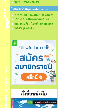
游戏：เล่นเกมจีน-จีน
โฆษณาสนับสนุน jiewfudao.com
K79 รับแลกเงินเรทดีกว่าธนาคาร
บริการรับส่งสินค้าด้วยรถสิบล้อ
รับแลกเปลี่ยน โอนเงินตราทุกสกุล
หนังสือ jiewfudao